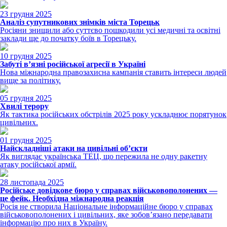
23 грудня 2025
Аналіз супутникових знімків міста Торецьк
Росіяни знищили або суттєво пошкодили усі медичні та освітні
заклади ще до початку боїв в Торецьку.
10 грудня 2025
Забуті в’язні російської агресії в Україні
Нова міжнародна правозахисна кампанія ставить інтереси людей
вище за політику.
05 грудня 2025
Хвилі терору
Як тактика російських обстрілів 2025 року ускладнює порятунок
цивільних.
01 грудня 2025
Найскладніші атаки на цивільні об’єкти
Як виглядає українська ТЕЦ, що пережила не одну ракетну
атаку російської армії.
28 листопада 2025
Російське довідкове бюро у справах військовополонених —
це фейк. Необхідна міжнародна реакція
Росія не створила Національне інформаційне бюро у справах
військовополонених і цивільних, яке зобов’язано передавати
інформацію про них в Україну.