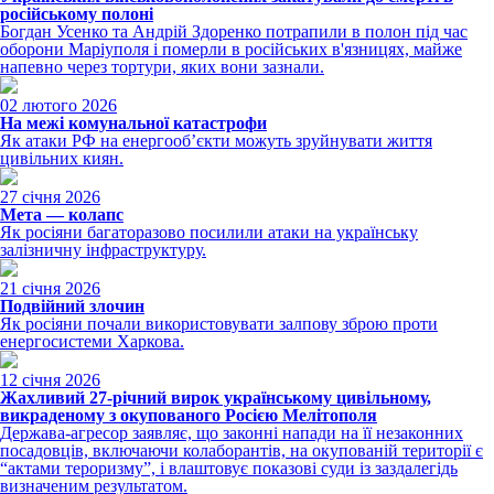
російському полоні
Богдан Усенко та Андрій Здоренко потрапили в полон під час
оборони Маріуполя і померли в російських в'язницях, майже
напевно через тортури, яких вони зазнали.
02 лютого 2026
На межі комунальної катастрофи
Як атаки РФ на енергооб’єкти можуть зруйнувати життя
цивільних киян.
27 січня 2026
Мета — колапс
Як росіяни багаторазово посилили атаки на українську
залізничну інфраструктуру.
21 січня 2026
Подвійний злочин
Як росіяни почали використовувати залпову зброю проти
енергосистеми Харкова.
12 січня 2026
Жахливий 27-річний вирок українському цивільному,
викраденому з окупованого Росією Мелітополя
Держава-агресор заявляє, що законні напади на її незаконних
посадовців, включаючи колаборантів, на окупованій території є
“актами тероризму”, і влаштовує показові суди із заздалегідь
визначеним результатом.