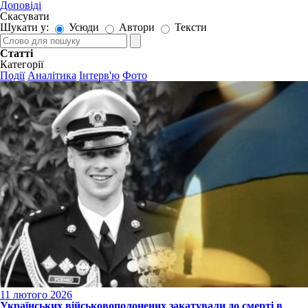
Доповіді
Скасувати
Шукати у:
Усюди
Автори
Тексти
Статті
Категорії
Події
Аналітика
Інтерв'ю
Фото
11 лютого 2026
Українських військовополонених закатували до смерті в