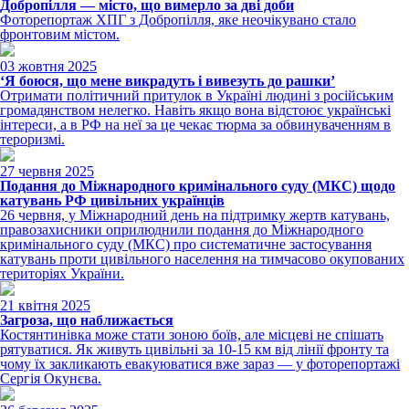
Добропілля — місто, що вимерло за дві доби
Фоторепортаж ХПГ з Добропілля, яке неочікувано стало
фронтовим містом.
03 жовтня 2025
‘Я боюся, що мене викрадуть і вивезуть до рашки’
Отримати політичний притулок в Україні людині з російським
громадянством нелегко. Навіть якщо вона відстоює українські
інтереси, а в РФ на неї за це чекає тюрма за обвинуваченням в
тероризмі.
27 червня 2025
Подання до Міжнародного кримінального суду (МКС) щодо
катувань РФ цивільних українців
26 червня, у Міжнародний день на підтримку жертв катувань,
правозахисники оприлюднили подання до Міжнародного
кримінального суду (МКС) про систематичне застосування
катувань проти цивільного населення на тимчасово окупованих
територіях України.
21 квітня 2025
Загроза, що наближається
Костянтинівка може стати зоною боїв, але місцеві не спішать
рятуватися. Як живуть цивільні за 10-15 км від лінії фронту та
чому їх закликають евакуюватися вже зараз — у фоторепортажі
Сергія Окунєва.