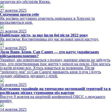
загинули від обстрілів Києва.
27 жовтня 2025
Свідчення проти себе
Як росіяни регулярно атакують цивільних в Херсоні та
вихваляються цим.
21 жовтня 2025
Найбільше місто, за яке ішли бої після 2022 року
Як виглядає Костянтинівка під час великої хвилі наступу.
17 жовтня 2025
Дядя Ваня, Бізон, Сан Санич — хто катує українських
військовополонених?
Українці, що повертаються з полону, напевне ніколи не забудуть
тих, хто перетворював їхнє життя у неволі на пекло. Про когось
із катів відомо все. Хтось ховається за позивним. Після
“робочого дня” ці Сан Саничі змивають кров із рук і йдуть
додому обіймати дружину і дітей.
16 жовтня 2025
Катування українців на тимчасово окупованій території та в
російських місцях утримання під вартою
Виступ 9 жовтня на щорічній конференції ОБСЄ з людського
виміру.
14 жовтня 2025