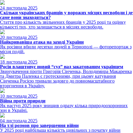
24 листопада 2025
Скільки українських бранців у ворожих місцях несвободи і де
саме вони знаходяться?
Стаття про кількість звільнених бранців у 2025 році та оцінку
кількості тих, хто залишається в місцях несвободи.
20 листопада 2025
Найкривавіша атака на заході України
Як росіяни вбили десятки людей в Тернополі — фоторепортаж з
місця подій.
18 листопада 2025
Росія влаштовує новий “суд” над закатованим українцем
Звинувачення проти Григорія Сінченка, Володимира Макаренка
та Дмитра Паленка є гротескними, при цьому катування
Сінченка Росією тривали задовго до повномасштабного
вторгнення в Україну.
10 листопада 2025
Війна проти природи
Як наступ 2025 року знищив одразу кілька природоохоронних
зон в Україні.
04 листопада 2025
На тлі розмов про завершення війни
У 2025 році найбільша кількість цивільних з початку війни