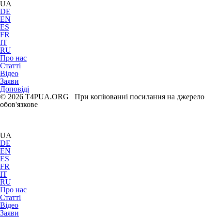
UA
DE
EN
ES
FR
IT
RU
Про нас
Статті
Відео
Заяви
Доповіді
© 2026 T4PUA.ORG При копіюванні посилання на джерело
обов'язкове
UA
DE
EN
ES
FR
IT
RU
Про нас
Статті
Відео
Заяви