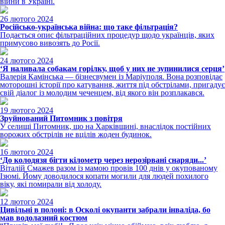
війни в Україні.
26 лютого 2024
Російсько-українська війна: що таке фільтрація?
Подається опис фільтраційних процедур щодо українців, яких
примусово вивозять до Росії.
24 лютого 2024
‘Я наливала собакам горілку, щоб у них не зупинилися серця’
Валерія Камінська — бізнесвумен із Маріуполя. Вона розповідає
моторошні історії про катування, життя під обстрілами, пригадує
свій діалог із молодим чеченцем, від якого він розплакався.
19 лютого 2024
Зруйнований Питомник з повітря
У селищі Питомник, що на Харківщині, внаслідок постійних
ворожих обстрілів не вцілів жоден будинок.
16 лютого 2024
‘До колодязя бігти кілометр через нерозірвані снаряди...’
Віталій Смажев разом із мамою провів 100 днів у окупованому
Ізюмі. Йому доводилося копати могили для людей похилого
віку, які помирали від холоду.
12 лютого 2024
Цивільні в полоні: в Осколі окупанти забрали інваліда, бо
мав водолазний костюм