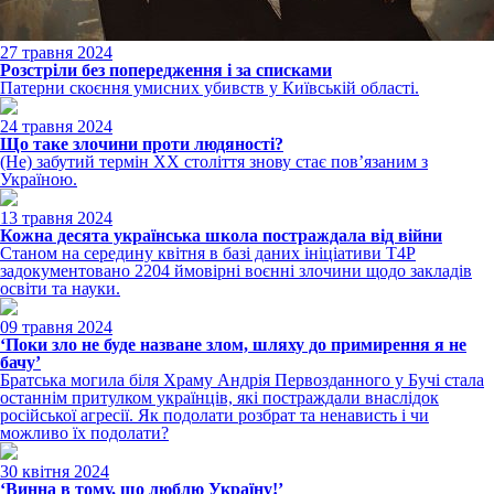
27 травня 2024
Розстріли без попередження і за списками
Патерни скоєння умисних убивств у Київській області.
24 травня 2024
Що таке злочини проти людяності?
(Не) забутий термін XX століття знову стає пов’язаним з
Україною.
13 травня 2024
Кожна десята українська школа постраждала від війни
Станом на середину квітня в базі даних ініціативи T4P
задокументовано 2204 ймовірні воєнні злочини щодо закладів
освіти та науки.
09 травня 2024
‘Поки зло не буде назване злом, шляху до примирення я не
бачу’
Братська могила біля Храму Андрія Первозданного у Бучі стала
останнім притулком українців, які постраждали внаслідок
російської агресії. Як подолати розбрат та ненависть і чи
можливо їх подолати?
30 квітня 2024
‘Винна в тому, що люблю Україну!’