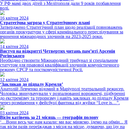
У РФ мамі двох дітей з Мелітополя дали 9 років позбавлення
волі.
16 квітня 2024
Стратегічна загроза у Стратегічному плані
Затверджено Стратегічний план щодо реалізації повноважень
органів прокуратури у сфері кримінального переслідування за
вчинення міжнародних злочинів на 2023-2025 роки.
14 квітня 2024
Виступ на відкритті Четвертих читань пам’яті Арсенія
Рогінського
Необхідно створити Міжнародний трибунал зі спеціальним
статутом для правової кваліфікації злочинів комуністичного
режиму СРСР та посткомуністичної Росії.
12 квітня 2024
‘Закликав до підпалу Кремля’
Анатолій Левченко відомий в Маріуполі театральний режисер.
Чоловіка звинувачували у розпалюванні ворожнечі, підбуренні
до екстремізму та тероризму і навіть закликах до підпалу Кремля
через розміщення у фейсбуці фантика від жуйки “Love is…”.
03 квітня 2024
Вісім катівень за 21 місяць — географія полону
‘…Вони весь час нам казали: ми вас міняємо, їдемо на обмін... Я
так вісім разів переїжджав з місця на місце, думаючи, що їду на