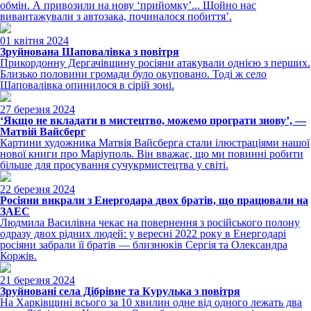
обмін. А привозили на нову ‘прийомку’... Щойно нас
вивантажували з автозака, починалося побиття’.
01 квітня 2024
Зруйнована Шаповалівка з повітря
Прикордонну Дергачівщину росіяни атакували однією з перших.
Близько половини громади було окуповано. Тоді ж село
Шаповалівка опинилося в сірій зоні.
27 березня 2024
‘Якщо не вкладати в мистецтво, можемо програти знову’, —
Матвій Вайсберг
Картини художника Матвія Вайсберга стали ілюстраціями нашої
нової книги про Маріуполь. Він вважає, що ми повинні робити
більше для просування сучукрмистецтва у світі.
22 березня 2024
Росіяни викрали з Енергодара двох братів, що працювали на
ЗАЕС
Людмила Василівна чекає на повернення з російського полону
одразу двох рідних людей: у вересні 2022 року в Енергодарі
росіяни забрали її братів — близнюків Сергія та Олександра
Коржів.
21 березня 2024
Зруйновані села Дібрівне та Курулька з повітря
На Харківщині всього за 10 хвилин одне від одного лежать два