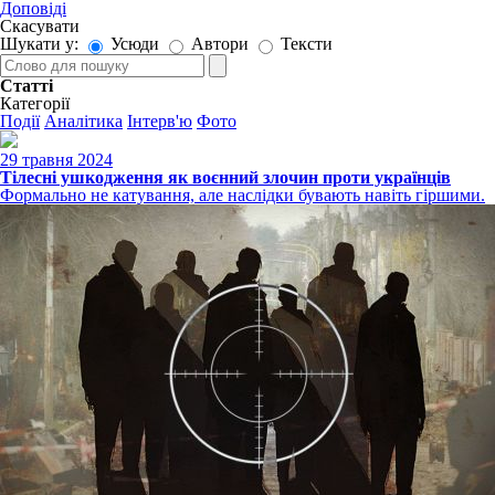
Доповіді
Скасувати
Шукати у:
Усюди
Автори
Тексти
Статті
Категорії
Події
Аналітика
Інтерв'ю
Фото
29 травня 2024
Тілесні ушкодження як воєнний злочин проти українців
Формально не катування, але наслідки бувають навіть гіршими.