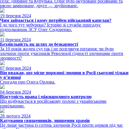
села: Дібрівне та Курулька. Одне було окуповане росіянами та
рясно заміноване, друге — зруйноване.
19 березня 2024
Чим займається і кому потрібен військовий капелан?
І до чого тут чебуреки? Історію зі служби пригадує
підполковник ЗСУ Олег Сидоренко.
11 березня 2024
Бездіяльність як шлях до безкарності
За 10 років жоден суд так і не розглянув питання: чи були
злочини проти учасників Революції гідності злочинами проти
людяності?
07 березня 2024
Він вважав, що місце порядної людини в Росії сьогодні тільки
у в’язниці
Спогади про Олега Орлова.
04 березня 2024
Відсутність права і міжнародного контролю
Що відбувається в російському полоні з українськими
цивільними.
28 лютого 2024
Катування священників, знищення храмів
Це лише частина із сотень злочинів Росії проти церков під час