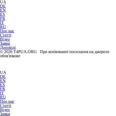
UA
DE
EN
ES
FR
IT
RU
Про нас
Статті
Відео
Заяви
Доповіді
© 2026 T4PUA.ORG При копіюванні посилання на джерело
обов'язкове
UA
DE
EN
ES
FR
IT
RU
Про нас
Статті
Відео
Заяви