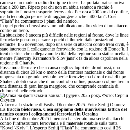
camera e un modem radio di origine cinese. La portata pratica arriva
fino a 200 km. Ripeto per chi non mi abbia sentito: a rischio è
soprattutto il nostro trasporto ferroviario. Per ora a 200 km dal confine,
ma la tecnologia permette di raggiungere anche i 400 km”. Così
“Flash” ha commentato i piani del nemico.
In quel periodo i russi avevano pubblicato un altro video di un attacco
contro un treno.
La situazione è ancora più difficile nelle regioni al fronte, dove le linee
ferroviarie possono passare a pochi chilometri dalle postazioni
nemiche. Il 6 novembre, dopo una serie di attacchi contro treni civili, è
stato interrotto il collegamento ferroviario con la regione di Donec’k. I
treni elettrici che collegavano le città della regione sono stati cancellati,
mentre l’Intercity Kramators’k-Slov’jans’k fa da allora capolinea nella
regione di Charkiv.
Possiamo affermare che a causa degli sviluppi dei droni russi, una
distanza di circa 20 km o meno dalla frontiera nazionale o dal fronte
rappresenta un grande pericolo per le ferrovie; ma i droni russi di tipo
Shahed, dotati ora anche di un controllo online, possono colpire treni a
una distanza di gran lunga maggiore, che comprende centinaia di
chilometri nelle retrovie.
Attacco alla stazione di Fastiv. Dicembre 2025. Foto: Serhij Okunev
La traccia bielorussa. Cosa sappiamo della nuovissima tattica del
nemico contro i collegamenti ferroviari in Ucraina
Alla fine di dicembre 2025 il nemico ha sferrato una serie di attacchi
contro l’infrastruttura ferroviaria e il materiale rotabile sulla tratta
“Kovel’-Kyiv”. L’esperto Serhij “Flash” ha commentato così il 26