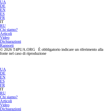
UA
DE
EN
ES
FR
IT
RU
Chi siamo?
Articoli
Video
Dichiarazioni
Rapporti
© 2026 T4PUA.ORG È obbligatorio indicare un riferimento alla
fonte nel caso di riproduzione
UA
DE
EN
ES
FR
IT
RU
Chi siamo?
Articoli
Video
Dichiarazioni