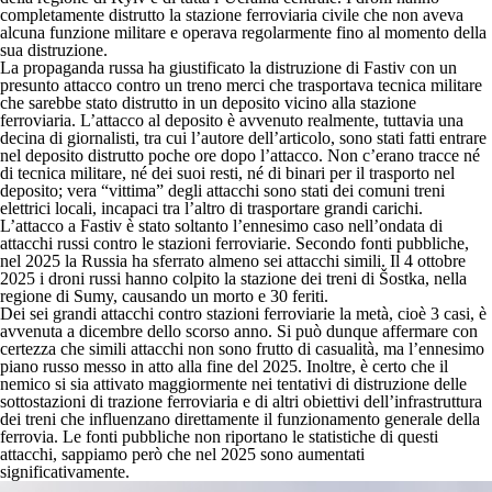
completamente distrutto la stazione ferroviaria civile che non aveva
alcuna funzione militare e operava regolarmente fino al momento della
sua distruzione.
La propaganda russa ha giustificato la distruzione di Fastiv con un
presunto attacco contro un treno merci che trasportava tecnica militare
che sarebbe stato distrutto in un deposito vicino alla stazione
ferroviaria. L’attacco al deposito è avvenuto realmente, tuttavia una
decina di giornalisti, tra cui l’autore dell’articolo, sono stati fatti entrare
nel deposito distrutto poche ore dopo l’attacco. Non c’erano tracce né
di tecnica militare, né dei suoi resti, né di binari per il trasporto nel
deposito; vera “vittima” degli attacchi sono stati dei comuni treni
elettrici locali, incapaci tra l’altro di trasportare grandi carichi.
L’attacco a Fastiv è stato soltanto l’ennesimo caso nell’ondata di
attacchi russi contro le stazioni ferroviarie. Secondo fonti pubbliche,
nel 2025 la Russia ha sferrato almeno sei attacchi simili. Il 4 ottobre
2025 i droni russi hanno colpito la stazione dei treni di Šostka, nella
regione di Sumy, causando un morto e 30 feriti.
Dei sei grandi attacchi contro stazioni ferroviarie la metà, cioè 3 casi, è
avvenuta a dicembre dello scorso anno. Si può dunque affermare con
certezza che simili attacchi non sono frutto di casualità, ma l’ennesimo
piano russo messo in atto alla fine del 2025. Inoltre, è certo che il
nemico si sia attivato maggiormente nei tentativi di distruzione delle
sottostazioni di trazione ferroviaria e di altri obiettivi dell’infrastruttura
dei treni che influenzano direttamente il funzionamento generale della
ferrovia. Le fonti pubbliche non riportano le statistiche di questi
attacchi, sappiamo però che nel 2025 sono aumentati
significativamente.