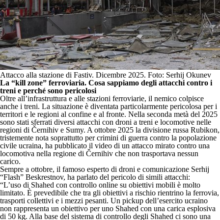
Attacco alla stazione di Fastiv. Dicembre 2025. Foto: Serhij Okunev
La “kill zone” ferroviaria. Cosa sappiamo degli attacchi contro i
treni e perché sono pericolosi
Oltre all’infrastruttura e alle stazioni ferroviarie, il nemico colpisce
anche i treni. La situazione è diventata particolarmente pericolosa per i
territori e le regioni al confine e al fronte. Nella seconda metà del 2025
sono stati sferrati diversi attacchi con droni a treni e locomotive nelle
regioni di Černihiv e Sumy. A ottobre 2025 la divisione russa Rubikon,
tristemente nota soprattutto per crimini di guerra contro la popolazione
civile ucraina, ha pubblicato il video di un attacco mirato contro una
locomotiva nella regione di Černihiv che non trasportava nessun
carico.
Sempre a ottobre, il famoso esperto di droni e comunicazione Serhij
“Flash” Beskrestnov, ha parlato del pericolo di simili attacchi:
“L’uso di Shahed con controllo online su obiettivi mobili è molto
limitato. È prevedibile che tra gli obiettivi a rischio rientrino la ferrovia,
trasporti collettivi e i mezzi pesanti. Un pickup dell’esercito ucraino
non rappresenta un obiettivo per uno Shahed con una carica esplosiva
di 50 kg. Alla base del sistema di controllo degli Shahed ci sono una