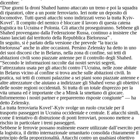
dicembre:
“Due giorni fa droni Shahed hanno attaccato un treno e poi la squadra
di riparatori, oltre a un ponte ferroviario. Ieri notte un deposito di
locomotive. Tutti questi attacchi sono indirizzati verso la tratta Kyiv-
Kovel’. Il compito del nemico è bloccare il lavoro di questa catena
logistica tra Ucraina e Polonia. Gli attacchi proseguiranno. Sebbene gli
Shahed provengano dalla Federazione Russa, continuo a insistere che
siano lanciati dal territorio della Repubblica Bielorussa” .
In seguito, si è parlato della versione che prevede “la traccia
bielorussa” anche in altre occasioni. Persino Zelensky ha detto in uno
dei suoi discorsi che in Belarus, nella zona di confine, sui tetti di
abitazioni civili sono piazzate antenne per il controllo degli Shahed.
“Secondo le informazioni raccolte dai nostri servizi segreti,
l’attrezzatura usata per gli attacchi contro l’Ucraina, nelle zone abitate
in Belarus vicino al confine si trova anche sulle abitazioni civili. In
pratica, sui tetti di comuni palazzine a sei piani sono piazzate antenne e
altre attrezzature che aiutano a indirizzare gli Shahed verso gli obiettivi
delle nostre regioni occidentali. Si tratta di un totale disprezzo per la
vita umana ed è importante che a Minsk la smettano di giocare.
Informeremo i nostri partner e prepareremo risposte congiunte” — ha
detto Zelensky.
La tratta ferroviaria Kovel’-Kyiv svolge un ruolo cruciale per il
trasporto passeggeri in Ucraina occidentale e centrale. E attacchi simili,
come il tentativo di distruzione di ponti ferroviari, possono mettere a
rischio in particolare i treni passeggeri.
Sebbene le ferrovie possano realmente essere utilizzate dall’esercito per
la logistica, il diritto internazionale umanitario consolida chiaramente il
principio della proporzionalità. Attacchi contro un qualsiasi obiettivo