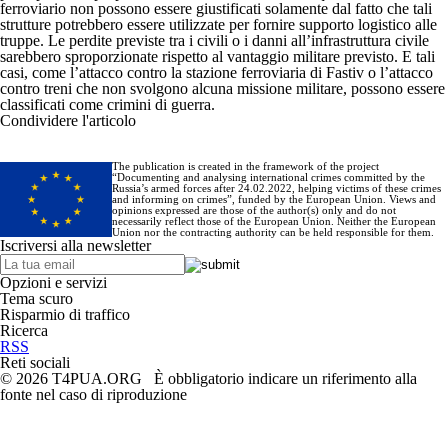
ferroviario non possono essere giustificati solamente dal fatto che tali
strutture potrebbero essere utilizzate per fornire supporto logistico alle
truppe. Le perdite previste tra i civili o i danni all’infrastruttura civile
sarebbero sproporzionate rispetto al vantaggio militare previsto. E tali
casi, come l’attacco contro la stazione ferroviaria di Fastiv o l’attacco
contro treni che non svolgono alcuna missione militare, possono essere
classificati come crimini di guerra.
Condividere l'articolo
The publication is created in the framework of the project
“Documenting and analysing international crimes committed by the
Russia’s armed forces after 24.02.2022, helping victims of these crimes
and informing on crimes”, funded by the European Union. Views and
opinions expressed are those of the author(s) only and do not
necessarily reflect those of the European Union. Neither the European
Union nor the contracting authority can be held responsible for them.
Iscriversi alla newsletter
Opzioni e servizi
Tema scuro
Risparmio di traffico
Ricerca
RSS
Reti sociali
© 2026 T4PUA.ORG È obbligatorio indicare un riferimento alla
fonte nel caso di riproduzione