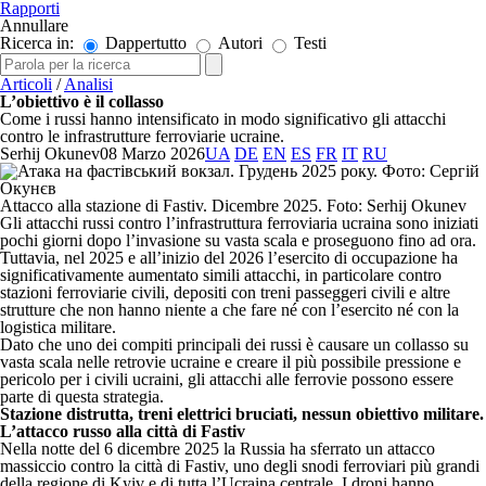
Rapporti
Annullare
Ricerca in:
Dappertutto
Autori
Testi
Articoli
/
Analisi
L’obiettivo è il collasso
Come i russi hanno intensificato in modo significativo gli attacchi
contro le infrastrutture ferroviarie ucraine.
Serhij Okunev
08 Marzo 2026
UA
DE
EN
ES
FR
IT
RU
Attacco alla stazione di Fastiv. Dicembre 2025. Foto: Serhij Okunev
Gli attacchi russi contro l’infrastruttura ferroviaria ucraina sono iniziati
pochi giorni dopo l’invasione su vasta scala e proseguono fino ad ora.
Tuttavia, nel 2025 e all’inizio del 2026 l’esercito di occupazione ha
significativamente aumentato simili attacchi, in particolare contro
stazioni ferroviarie civili, depositi con treni passeggeri civili e altre
strutture che non hanno niente a che fare né con l’esercito né con la
logistica militare.
Dato che uno dei compiti principali dei russi è causare un collasso su
vasta scala nelle retrovie ucraine e creare il più possibile pressione e
pericolo per i civili ucraini, gli attacchi alle ferrovie possono essere
parte di questa strategia.
Stazione distrutta, treni elettrici bruciati, nessun obiettivo militare.
L’attacco russo alla città di Fastiv
Nella notte del 6 dicembre 2025 la Russia ha sferrato un attacco
massiccio contro la città di Fastiv, uno degli snodi ferroviari più grandi
della regione di Kyiv e di tutta l’Ucraina centrale. I droni hanno