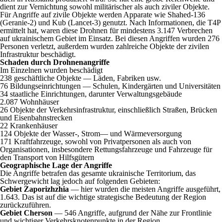
dient zur Vernichtung sowohl militärischer als auch ziviler Objekte.
Für Angriffe auf zivile Objekte werden Apparate wie Shahed-136
(Geranie-2) und Kub (Lancet-3) genutzt. Nach Informationen, die T4P
ermittelt hat, waren diese Drohnen für mindestens 3.147 Verbrechen
auf ukrainischem Gebiet im Einsatz. Bei diesen Angriffen wurden 276
Personen verletzt, außerdem wurden zahlreiche Objekte der zivilen
Infrastruktur beschädigt.
Schaden durch Drohnenangriffe
Im Einzelnen wurden beschädigt
238 geschäftliche Objekte — Läden, Fabriken usw.
76 Bildungseinrichtungen — Schulen, Kindergärten und Universitäten
34 staatliche Einrichtungen, darunter Verwaltungsgebäude
2.087 Wohnhäuser
26 Objekte der Verkehrsinfrastruktur, einschließlich Straßen, Brücken
und Eisenbahnstrecken
22 Krankenhäuser
124 Objekte der Wasser-, Strom— und Wärmeversorgung
171 Kraftfahrzeuge, sowohl von Privatpersonen als auch von
Organisationen, insbesondere Rettungsfahrzeuge und Fahrzeuge für
den Transport von Hilfsgütern
Geographische Lage der Angriffe
Die Angriffe betrafen das gesamte ukrainische Territorium, das
Schwergewicht lag jedoch auf folgenden Gebieten:
Gebiet Zaporizhzhia
— hier wurden die meisten Angriffe ausgeführt,
1.643. Das ist auf die wichtige strategische Bedeutung der Region
zurückzuführen.
Gebiet Cherson
— 546 Angriffe, aufgrund der Nähe zur Frontlinie
und wichtiger Verkehrsknotenpunkte in der Region.