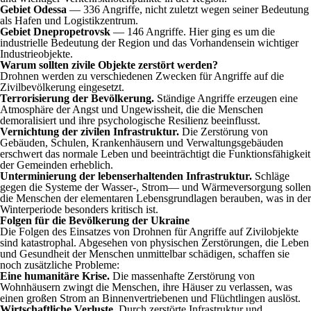
Gebiet Odessa
— 336 Angriffe, nicht zuletzt wegen seiner Bedeutung
als Hafen und Logistikzentrum.
Gebiet Dnepropetrovsk
— 146 Angriffe. Hier ging es um die
industrielle Bedeutung der Region und das Vorhandensein wichtiger
Industrieobjekte.
Warum sollten zivile Objekte zerstört werden?
Drohnen werden zu verschiedenen Zwecken für Angriffe auf die
Zivilbevölkerung eingesetzt.
Terrorisierung der Bevölkerung.
Ständige Angriffe erzeugen eine
Atmosphäre der Angst und Ungewissheit, die die Menschen
demoralisiert und ihre psychologische Resilienz beeinflusst.
Vernichtung der zivilen Infrastruktur.
Die Zerstörung von
Gebäuden, Schulen, Krankenhäusern und Verwaltungsgebäuden
erschwert das normale Leben und beeinträchtigt die Funktionsfähigkeit
der Gemeinden erheblich.
Unterminierung der lebenserhaltenden Infrastruktur.
Schläge
gegen die Systeme der Wasser-, Strom— und Wärmeversorgung sollen
die Menschen der elementaren Lebensgrundlagen berauben, was in der
Winterperiode besonders kritisch ist.
Folgen für die Bevölkerung der Ukraine
Die Folgen des Einsatzes von Drohnen für Angriffe auf Zivilobjekte
sind katastrophal. Abgesehen von physischen Zerstörungen, die Leben
und Gesundheit der Menschen unmittelbar schädigen, schaffen sie
noch zusätzliche Probleme:
Eine humanitäre Krise.
Die massenhafte Zerstörung von
Wohnhäusern zwingt die Menschen, ihre Häuser zu verlassen, was
einen großen Strom an Binnenvertriebenen und Flüchtlingen auslöst.
Wirtschaftliche Verluste.
Durch zerstörte Infrastruktur und