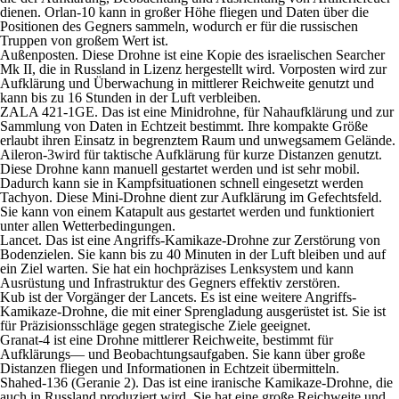
dienen. Orlan-10 kann in großer Höhe fliegen und Daten über die
Positionen des Gegners sammeln, wodurch er für die russischen
Truppen von großem Wert ist.
Außenposten. Diese Drohne ist eine Kopie des israelischen Searcher
Mk II, die in Russland in Lizenz hergestellt wird. Vorposten wird zur
Aufklärung und Überwachung in mittlerer Reichweite genutzt und
kann bis zu 16 Stunden in der Luft verbleiben.
ZALA 421-1GE. Das ist eine Minidrohne, für Nahaufklärung und zur
Sammlung von Daten in Echtzeit bestimmt. Ihre kompakte Größe
erlaubt ihren Einsatz in begrenztem Raum und unwegsamem Gelände.
Aileron-3wird für taktische Aufklärung für kurze Distanzen genutzt.
Diese Drohne kann manuell gestartet werden und ist sehr mobil.
Dadurch kann sie in Kampfsituationen schnell eingesetzt werden
Tachyon. Diese Mini-Drohne dient zur Aufklärung im Gefechtsfeld.
Sie kann von einem Katapult aus gestartet werden und funktioniert
unter allen Wetterbedingungen.
Lancet. Das ist eine Angriffs-Kamikaze-Drohne zur Zerstörung von
Bodenzielen. Sie kann bis zu 40 Minuten in der Luft bleiben und auf
ein Ziel warten. Sie hat ein hochpräzises Lenksystem und kann
Ausrüstung und Infrastruktur des Gegners effektiv zerstören.
Kub ist der Vorgänger der Lancets. Es ist eine weitere Angriffs-
Kamikaze-Drohne, die mit einer Sprengladung ausgerüstet ist. Sie ist
für Präzisionsschläge gegen strategische Ziele geeignet.
Granat-4 ist eine Drohne mittlerer Reichweite, bestimmt für
Aufklärungs— und Beobachtungsaufgaben. Sie kann über große
Distanzen fliegen und Informationen in Echtzeit übermitteln.
Shahed-136 (Geranie 2). Das ist eine iranische Kamikaze-Drohne, die
auch in Russland produziert wird. Sie hat eine große Reichweite und