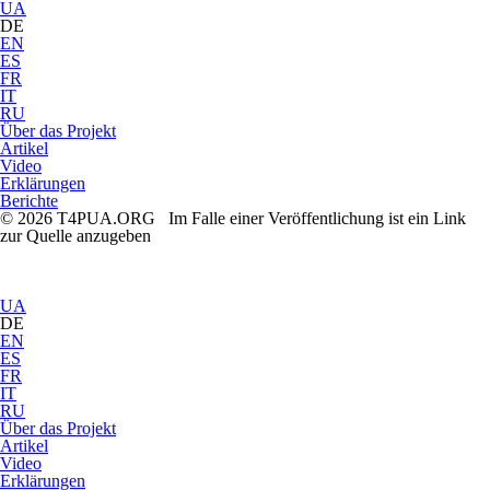
UA
DE
EN
ES
FR
IT
RU
Über das Projekt
Artikel
Video
Erklärungen
Berichte
© 2026 T4PUA.ORG Im Falle einer Veröffentlichung ist ein Link
zur Quelle anzugeben
UA
DE
EN
ES
FR
IT
RU
Über das Projekt
Artikel
Video
Erklärungen