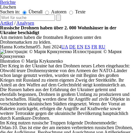
Berichte
Löschen
Suchen in:
Überall
Autoren
Texte
Artikel
/
Analysen
Russische Drohnen haben über 2. 000 Wohnhäuser in der
Ukraine beschädigt
Am meisten haben die frontnahen Regionen unter den
Drohnenattacken zu leiden.
Hanna Kortschmar
05. Juni 2024
UA
DE
EN
ES
FR
RU
Illustration © Marija Krykunenko
Der Krieg in der Ukraine hat den Drohnen neues Leben eingehaucht:
Obwohl teure Drohnensysteme von den Armeen der NATO-Länder
schon lange genutzt werden, wurden sie mit Beginn des großen
Krieges mit Russland zu einem eigenen Zweig der Streitkräfte. Ihr
Anteil an den Waffen auf dem Gefechtsfeld steigt kontinuierlich an.
Die Russen haben aus der Erfahrung der Ukrainer gelernt und
ebenfalls begonnen, Drohnen in großem Umfang zu produzieren und
zu beschaffen. Häufig werden diese für Angriffe auf zivile Objekte in
verschiedenen ukrainischen Städten eingesetzt. Wenn der Vorrat an
Raketen zurückgeht, erfolgen die Angriffe auf Kraftwerke sowie
weitere Terrorakte gegen die ukrainische Bevölkerung hauptsächlich
durch Kamikaze-Drohnen.
Im Krieg nutzen russische Truppen folgende Drohnenmodelle:
Orlan-10. Das ist eine der am meisten verbreiteten russischen Drohnen,
die der Aufklärung, Beobachtung und Ausrichtung von Artilleriefeuer