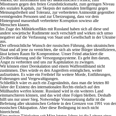
Misstrauen gegen den freien Grundstücksmarkt, zum geringen Niveau
des sozialen Kapitals, zur Skepsis der nationalen Intelligenz gegen
Meinungsfreiheit und Toleranz, zur verbreiteten Animosität gegenüber
vermögenden Personen und zur Überzeugung, dass vor dem
Hintergrund massenhaft verbreiteter Korruption sowieso alle
Menschen klauen.
Im Zuge des Militärkonflikts mit Russland haben sich all diese und
andere sowjetische Rudimente noch verschärft und wirken sich umso
negativer auf die Verfassung von Staat und Gesellschaft in der Ukraine
aus.
Der offensichtliche Wunsch der russischen Führung, den ukrainischen
Staat und all jene zu vernichten, die sich als seine Bürger identifizieren,
lässt keinen Raum für Kompromisse. Unser Feind attackiert die
Zivilbevölkerung und die Versorgungssysteme. Es geht ihm darum,
Angst zu verbreiten und uns zur Kapitulation zu zwingen.
Wir können einer Deeskalation und einem Waffenstillstand nicht
zustimmen. Dies würde es den Angreifern ermöglichen, weiter
aufzurüsten. Es wäre ein Freibrief für weitere Morde, Entführungen,
Folterungen und Vergewaltigungen.
Schließlich wäre es auch ein Zugeständnis, dass man die letzten 80
Jahre der Existenz des internationalen Rechts einfach auf den
Müllhaufen werfen könnte. Russland wird in ein weiteres Land
einmarschieren können, und das wird ohne Folgen bleiben. Deshalb
hilft uns nur unser Sieg. Notwendige Voraussetzung dafür ist die
Befreiung aller ukrainischen Gebiete in den Grenzen von 1991 von der
russischen Okkupation. Aber diese Bedingung ist noch nicht
hinreichend.
Eine meiner Tätigkeiten seit März letzten Jahres ist die Leitung eines