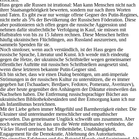
Hass gegen alle Russen ist irrational: Man kann Menschen nicht nach
ihrer Staatsangehörigkeit bewerten, sondern nur nach ihren Worten
und Taten. Es gibt zwar nur wenige offene Gegner des Putin-Regimes,
nicht mehr als 5% der Bevölkerung der Russischen Föderation. Diese
aber positionieren sich offen gegen die russische Aggression und
nehmen dafür strafrechtliche Verfolgung in Kauf, sie müssen mit
Haftstrafen von bis zu 15 Jahren rechnen. Diese Menschen helfen
häufig ukrainischen Flüchtlingen, aus Russland auszureisen, und
sammeln Spenden für sie.
Noch sinnloser, wenn auch verständlich, ist der Hass gegen die
russische Sprache, Literatur und Kunst. Ich wende mich eindeutig
gegen die Hetze, der ukrainische Schriftsteller wegen gemeinsamer
öffentlicher Auftritte mit russischen Schriftstellern ausgesetzt sind,
wenn diese letzteren bekannte Putin-Gegner sind.
Ich bin sicher, dass wir einen Dialog benötigen, um anti-imperiale
Strömungen in der russischen Kultur zu unterstützen, die es immer
gegeben hat (Tschaadaev, Berdjaev, Fedotov, Pomeranz, Averinzev),
die aber heute gegenüber den Anhängern der Diktatur einstweilen das
Nachsehen haben. Die Entfernung russischsprachiger Bücher aus
ukrainischen Bibliotheksbeständen und ihre Entsorgung kann ich nur
als Infantilismus bezeichnen.
Mit der Liebe gehen immer Mitgefühl und Barmherzigkeit einher. Die
Ukrainer sind untereinander menschlicher und empathischer
geworden. Das gemeinsame Unglück schweißt uns zusammen. Aber
noch wesentlicher ist, dass uns die Werte miteinander verbinden, die
Václav Havel umrissen hat: Freiheitsliebe, Unabhängigkeit,
Engagement für die Demokratie, Ablehnung des Autoritarismus.
Die singuläre Erfahrung und das Beispiel Havels sind faszinierend. Als