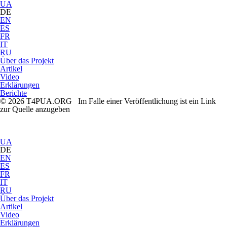
UA
DE
EN
ES
FR
IT
RU
Über das Projekt
Artikel
Video
Erklärungen
Berichte
© 2026 T4PUA.ORG Im Falle einer Veröffentlichung ist ein Link
zur Quelle anzugeben
UA
DE
EN
ES
FR
IT
RU
Über das Projekt
Artikel
Video
Erklärungen