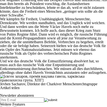
man ihm bereits als Präsident vorschlug, die Auslandsreisen
Intellektueller zu beschränken, lehnte er das ab, weil er nicht zulassen
könnte, dass die Freiheit eines Menschen „geringer sein sollte als die
einer Schwalbe.“
Wir kämpfen für Freiheit, Unabhängigkeit, Menschenrechte,
Demokratie. Wir werden standhalten, und das Unglück wird weichen.
Und dann werden uns die Werte Václav Havels noch mehr zu
Bewusstsein kommen. Ich hoffe auch, dass dieser Krieg zum Sturz
von Putins Regime führt. Dann wird es möglich, die russische Führung
und die Kreml-Propagandisten sowie all jene zur Verantwortung zu
ziehen, die die unmittelbaren Befehle, Verbrechen zu begehen, erteilt
oder die sie befolgt haben. Seinerzeit hielten wir das deutsche Volk für
ein Opfer des Nationalsozialismus. Jetzt müssen wir ebenso das
russische Volk als Opfer des verbrecherischen Putin-Regimes
anerkennen.
Und wie das deutsche Volk die Entnazifizierung absolviert hat, so
muss auch das russische Volk eine Entputinisierung und
Entkommunisierung durchmachen. Wir müssen all dies durchführen,
allerdings ohne dabei Havels Vermächtnis anzutasten oder aufzugeben.
Jevhen Sacharov, Direktor der Charkiver Menschenrechtsgruppe
Artikel teilen
Newsletter abonnieren
Weitere Features