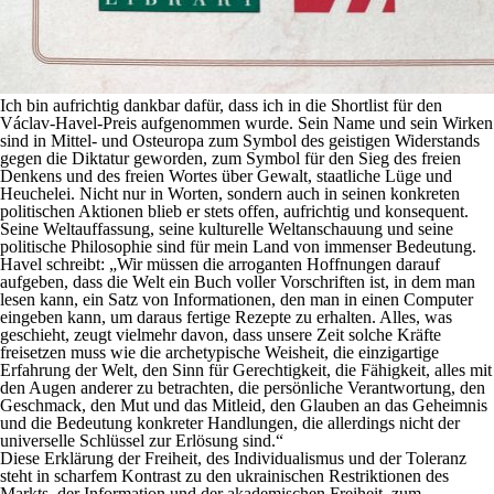
Ich bin aufrichtig dankbar dafür, dass ich in die Shortlist für den
Václav-Havel-Preis aufgenommen wurde. Sein Name und sein Wirken
sind in Mittel- und Osteuropa zum Symbol des geistigen Widerstands
gegen die Diktatur geworden, zum Symbol für den Sieg des freien
Denkens und des freien Wortes über Gewalt, staatliche Lüge und
Heuchelei. Nicht nur in Worten, sondern auch in seinen konkreten
politischen Aktionen blieb er stets offen, aufrichtig und konsequent.
Seine Weltauffassung, seine kulturelle Weltanschauung und seine
politische Philosophie sind für mein Land von immenser Bedeutung.
Havel schreibt: „Wir müssen die arroganten Hoffnungen darauf
aufgeben, dass die Welt ein Buch voller Vorschriften ist, in dem man
lesen kann, ein Satz von Informationen, den man in einen Computer
eingeben kann, um daraus fertige Rezepte zu erhalten. Alles, was
geschieht, zeugt vielmehr davon, dass unsere Zeit solche Kräfte
freisetzen muss wie die archetypische Weisheit, die einzigartige
Erfahrung der Welt, den Sinn für Gerechtigkeit, die Fähigkeit, alles mit
den Augen anderer zu betrachten, die persönliche Verantwortung, den
Geschmack, den Mut und das Mitleid, den Glauben an das Geheimnis
und die Bedeutung konkreter Handlungen, die allerdings nicht der
universelle Schlüssel zur Erlösung sind.“
Diese Erklärung der Freiheit, des Individualismus und der Toleranz
steht in scharfem Kontrast zu den ukrainischen Restriktionen des
Markts, der Information und der akademischen Freiheit, zum