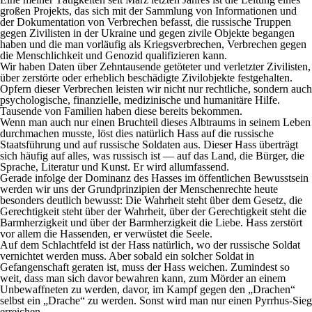
großen Projekts, das sich mit der Sammlung von Informationen und
der Dokumentation von Verbrechen befasst, die russische Truppen
gegen Zivilisten in der Ukraine und gegen zivile Objekte begangen
haben und die man vorläufig als Kriegsverbrechen, Verbrechen gegen
die Menschlichkeit und Genozid qualifizieren kann.
Wir haben Daten über Zehntausende getöteter und verletzter Zivilisten,
über zerstörte oder erheblich beschädigte Zivilobjekte festgehalten.
Opfern dieser Verbrechen leisten wir nicht nur rechtliche, sondern auch
psychologische, finanzielle, medizinische und humanitäre Hilfe.
Tausende von Familien haben diese bereits bekommen.
Wenn man auch nur einen Bruchteil dieses Albtraums in seinem Leben
durchmachen musste, löst dies natürlich Hass auf die russische
Staatsführung und auf russische Soldaten aus. Dieser Hass überträgt
sich häufig auf alles, was russisch ist — auf das Land, die Bürger, die
Sprache, Literatur und Kunst. Er wird allumfassend.
Gerade infolge der Dominanz des Hasses im öffentlichen Bewusstsein
werden wir uns der Grundprinzipien der Menschenrechte heute
besonders deutlich bewusst: Die Wahrheit steht über dem Gesetz, die
Gerechtigkeit steht über der Wahrheit, über der Gerechtigkeit steht die
Barmherzigkeit und über der Barmherzigkeit die Liebe. Hass zerstört
vor allem die Hassenden, er verwüstet die Seele.
Auf dem Schlachtfeld ist der Hass natürlich, wo der russische Soldat
vernichtet werden muss. Aber sobald ein solcher Soldat in
Gefangenschaft geraten ist, muss der Hass weichen. Zumindest so
weit, dass man sich davor bewahren kann, zum Mörder an einem
Unbewaffneten zu werden, davor, im Kampf gegen den „Drachen“
selbst ein „Drache“ zu werden. Sonst wird man nur einen Pyrrhus-Sieg
erreichen.