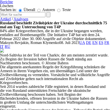
Berichte
Löschen
Suchen in:
Überall
Autoren
Texte
Artikel
/
Analysen
Russland beschießt Zivilobjekte der Ukraine durchschnittlich 75
mal am Tag: Untersuchung von T4P
84% aller Kriegsverbrechen, die in der Ukraine begangen werden,
entfallen auf Bombenangriffe. Die Initiative T4P hat seit dem 24.
Februar 2022 über 30. 000 Angriffe auf zivile Objekte dokumentiert.
Maksym Revjakin, Roman Klymenko
08. Juli 2023
UA
DE
EN
ES
FR
IT
RU
Nord-Saltivka ist der Teil von Charkiv, der am meisten zerstört wurde.
Zu Beginn der Invasion haben Russen die Stadt ständig aus
Nachbarorten beschossen. © Jérome Babros
Die allgemein anerkannten Regeln der Kriegsführung schränken die
Armeen in ihrem Vorgehen ein, um übermäßiges Leid unter der
Zivilbevölkerung zu vermeiden. Vorsätzliche und willkürliche Angriffe
auf Zivilobjekte gelten nach internationalem Recht als
Kriegsverbrechen.
Seit 2014 wurden zahlreiche Fälle registriert, in denen Russland und
die von Russland unterstützten Freischärler die ukrainische
Zivilbevölkerung beschossen haben. Seit Beginn der
flächendeckenden, offenen Invasion in die Ukraine haben die Russen
in großem Umfang die unterschiedlichsten Waffengattungen
eingesetzt.