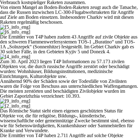
Verbrauch kostspieliger Raketen zusammen.
Von einem Mangel an Boden-Boden-Raketen zeugt auch die Tatsache,
dass die Russen inzwischen LC-300-Flugabwehrraketen für Angriffe
auf Ziele am Boden einsetzen. Insbesondere Charkiv wird mit diesen
Raketen regelmäßig beschossen.
Die Ermittler von T4P haben zudem 43 Angriffe auf zivile Objekte aus
den schweren Flammenwerfersystemen TOS-1 „Buratino“ und TOS-
1A „Solnzepek“ (Sonnenhitze) festgestellt. Im Gebiet Charkiv gab es
30 solcher Fälle, in den Gebieten Kyjiv 5 und Donezk 4.
Zum 30. April 2023 liegen T4P Informationen zu 57.173 zivilen
Objekten vor, die durch russische Angriffe zerstört oder beschädigt
wurden: Wohnhäuser, Bildungsinstitutionen, medizinische
Einrichtungen, Kulturobjekte usw.
Annähernd 90% der Schäden sowie der Todesfälle von Zivilisten
waren die Folge von Beschuss aus unterschiedlichen Waffengattungen.
Die meisten zerstörten und beschädigten Zivilobjekte wurden im
Gebiet Zaporizhzhia verzeichnet: 10.393.
Das Römische Statut sieht einen eigenen geschützten Status für
Objekte vor, die für religiöse, Bildungs-, künstlerische,
wissenschaftliche oder gemeinnützige Zwecke bestimmt sind, ebenso
wie für Sehenswürdigkeiten, Krankenhäuser oder Sammelstellen für
Kranke und Verwundete.
Die Ermittler von T4P haben 2.711 Angriffe auf solche Objekte