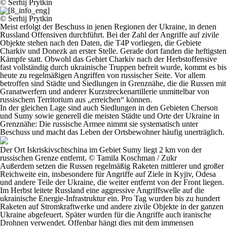
© Serhij Prytkin
© Serhij Prytkin
Meist erfolgt der Beschuss in jenen Regionen der Ukraine, in denen
Russland Offensiven durchführt. Bei der Zahl der Angriffe auf zivile
Objekte stehen nach den Daten, die T4P vorliegen, die Gebiete
Charkiv und Donezk an erster Stelle. Gerade dort fanden die heftigsten
Kämpfe statt. Obwohl das Gebiet Charkiv nach der Herbstoffensive
fast vollständig durch ukrainische Truppen befreit wurde, kommt es bis
heute zu regelmäßigen Angriffen von russischer Seite. Vor allem
betroffen sind Städte und Siedlungen in Grenznähe, die die Russen mit
Granatwerfern und anderer Kurzstreckenartillerie unmittelbar von
russischem Territorium aus „erreichen“ können.
In der gleichen Lage sind auch Siedlungen in den Gebieten Cherson
und Sumy sowie generell die meisten Städte und Orte der Ukraine in
Grenznähe: Die russische Armee nimmt sie systematisch unter
Beschuss und macht das Leben der Ortsbewohner häufig unerträglich.
Der Ort Iskriskivschtschina im Gebiet Sumy liegt 2 km von der
russischen Grenze entfernt. © Tamila Koschman / Zukr
Außerdem setzen die Russen regelmäßig Raketen mittlerer und großer
Reichweite ein, insbesondere für Angriffe auf Ziele in Kyjiv, Odesa
und andere Teile der Ukraine, die weiter entfernt von der Front liegen.
Im Herbst leitete Russland eine aggressive Angriffswelle auf die
ukrainische Energie-Infrastruktur ein. Pro Tag wurden bis zu hundert
Raketen auf Stromkraftwerke und andere zivile Objekte in der ganzen
Ukraine abgefeuert. Später wurden für die Angriffe auch iranische
Drohnen verwendet. Offenbar hängt dies mit dem immensen