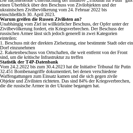
Die nachstehende Untersuchung der Initiative „Tribunal für Putin“ gibt
einen Überblick über den Beschuss von Zivilobjekten und der
ukrainischen Zivilbevölkerung vom 24. Februar 2022 bis
einschließlich 30. April 2023.
Warum greifen die Russen Zivilisten an?
Unabhängig vom Ziel ist willkürlicher Beschuss, der Opfer unter der
Zivilbevölkerung fordert, ein Kriegsverbrechen. Der Beschuss der
russischen Armee lässt sich jedoch generell in zwei Kategorien
einteilen:
1. Beschuss mit der direkten Zielsetzung, eine bestimmte Stadt oder ein
Dorf einzunehmen
2. Raketenbeschuss von Ortschaften, die weit entfernt von der Front
sind, um die kritische Infrastruktur zu treffen
Statistik der T4P-Datenbank
Vom 24.2.2022 bis zum 30.4.2023 hat die Initiative Tribunal für Putin
32.451 Bombenangriffe dokumentiert, bei denen verschiedene
Waffengattungen zum Einsatz kamen und die sich gegen zivile
Objekte und Zivilisten richteten. Das sind 84% der Kriegsverbrechen,
die die russische Armee in der Ukraine begangen hat.