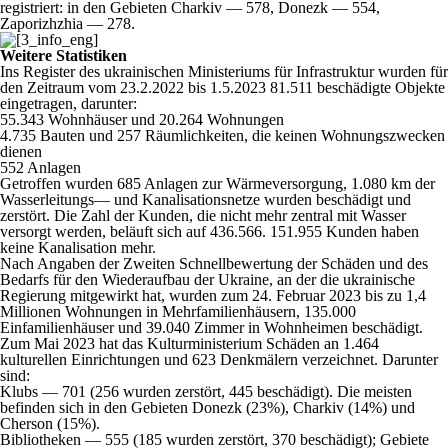
registriert: in den Gebieten Charkiv — 578, Donezk — 554,
Zaporizhzhia — 278.
Weitere Statistiken
Ins Register des ukrainischen Ministeriums für Infrastruktur wurden für
den Zeitraum vom 23.2.2022 bis 1.5.2023 81.511 beschädigte Objekte
eingetragen, darunter:
55.343 Wohnhäuser und 20.264 Wohnungen
4.735 Bauten und 257 Räumlichkeiten, die keinen Wohnungszwecken
dienen
552 Anlagen
Getroffen wurden 685 Anlagen zur Wärmeversorgung, 1.080 km der
Wasserleitungs— und Kanalisationsnetze wurden beschädigt und
zerstört. Die Zahl der Kunden, die nicht mehr zentral mit Wasser
versorgt werden, beläuft sich auf 436.566. 151.955 Kunden haben
keine Kanalisation mehr.
Nach Angaben der Zweiten Schnellbewertung der Schäden und des
Bedarfs für den Wiederaufbau der Ukraine, an der die ukrainische
Regierung mitgewirkt hat, wurden zum 24. Februar 2023 bis zu 1,4
Millionen Wohnungen in Mehrfamilienhäusern, 135.000
Einfamilienhäuser und 39.040 Zimmer in Wohnheimen beschädigt.
Zum Mai 2023 hat das Kulturministerium Schäden an 1.464
kulturellen Einrichtungen und 623 Denkmälern verzeichnet. Darunter
sind:
Klubs — 701 (256 wurden zerstört, 445 beschädigt). Die meisten
befinden sich in den Gebieten Donezk (23%), Charkiv (14%) und
Cherson (15%).
Bibliotheken — 555 (185 wurden zerstört, 370 beschädigt); Gebiete