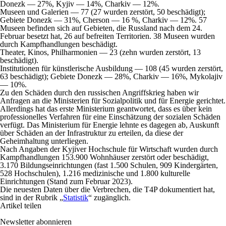
Donezk — 27%, Kyjiv — 14%, Charkiv — 12%.
Museen und Galerien — 77 (27 wurden zerstört, 50 beschädigt);
Gebiete Donezk — 31%, Cherson — 16 %, Charkiv — 12%. 57
Museen befinden sich auf Gebieten, die Russland nach dem 24.
Februar besetzt hat, 26 auf befreiten Territorien. 38 Museen wurden
durch Kampfhandlungen beschädigt.
Theater, Kinos, Philharmonien — 23 (zehn wurden zerstört, 13
beschädigt).
Institutionen für künstlerische Ausbildung — 108 (45 wurden zerstört,
63 beschädigt); Gebiete Donezk — 28%, Charkiv — 16%, Mykolajiv
— 10%.
Zu den Schäden durch den russischen Angriffskrieg haben wir
Anfragen an die Ministerien für Sozialpolitik und für Energie gerichtet.
Allerdings hat das erste Ministerium geantwortet, dass es über kein
professionelles Verfahren für eine Einschätzung der sozialen Schäden
verfügt. Das Ministerium für Energie lehnte es dagegen ab, Auskunft
über Schäden an der Infrastruktur zu erteilen, da diese der
Geheimhaltung unterliegen.
Nach Angaben der Kyjiver Hochschule für Wirtschaft wurden durch
Kampfhandlungen 153.900 Wohnhäuser zerstört oder beschädigt,
3.170 Bildungseinrichtungen (fast 1.500 Schulen, 909 Kindergärten,
528 Hochschulen), 1.216 medizinische und 1.800 kulturelle
Einrichtungen (Stand zum Februar 2023).
Die neuesten Daten über die Verbrechen, die T4P dokumentiert hat,
sind in der Rubrik „
Statistik
“ zugänglich.
Artikel teilen
Newsletter abonnieren