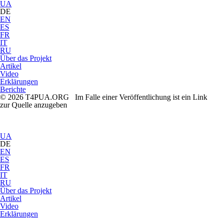
UA
DE
EN
ES
FR
IT
RU
Über das Projekt
Artikel
Video
Erklärungen
Berichte
© 2026 T4PUA.ORG Im Falle einer Veröffentlichung ist ein Link
zur Quelle anzugeben
UA
DE
EN
ES
FR
IT
RU
Über das Projekt
Artikel
Video
Erklärungen