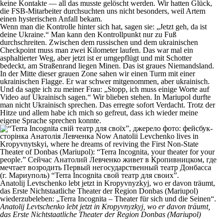
keine Kontakte — all das musste gelöscht werden. Wir hatten Glück,
die FSB-Mitarbeiter durchsuchten uns nicht besonders, weil Artem
einen hysterischen Anfall bekam.
Wenn man die Kontrolle hinter sich hat, sagen sie: „Jetzt geh, da ist
deine Ukraine.“ Man kann den Kontrollpunkt nur zu Fuß
durchschreiten. Zwischen dem russischen und dem ukrainischen
Checkpoint muss man zwei Kilometer laufen. Das war mal ein
asphaltierter Weg, aber jetzt ist er umgepflügt und mit Schotter
bedeckt, am Straßenrand liegen Minen. Das ist graues Niemandsland.
In der Mitte dieser grauen Zone sahen wir einen Turm mit einer
ukrainischen Flagge. Er war schwer mitgenommen, aber ukrainisch.
Und da sagte ich zu meiner Frau: „Stopp, ich muss einige Worte auf
Video auf Ukrainisch sagen.“ Wir blieben stehen. In Mariupol durfte
man nicht Ukrainisch sprechen. Das erregte sofort Verdacht. Trotz der
Hitze und allem habe ich mich so gefreut, dass ich wieder meine
eigene Sprache sprechen konnte.
Anatolij Levtschenko lebt jetzt in Kropyvnyzkyj, wo er davon träumt,
das Erste Nichtstaatliche Theater der Region Donbas (Mariupol)
wiederzubeleben: „Terra Incognita – Theater für sich und die Seinen“.
Anatolij Levtschenko lebt jetzt in Kropyvnyzkyj, wo er davon träumt,
das Erste Nichtstaatliche Theater der Region Donbas (Mariupol)