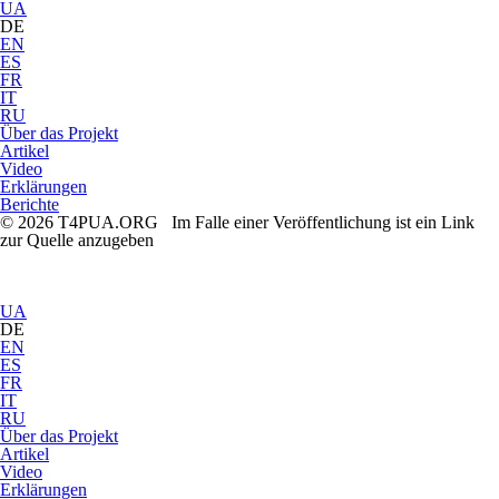
UA
DE
EN
ES
FR
IT
RU
Über das Projekt
Artikel
Video
Erklärungen
Berichte
© 2026 T4PUA.ORG Im Falle einer Veröffentlichung ist ein Link
zur Quelle anzugeben
UA
DE
EN
ES
FR
IT
RU
Über das Projekt
Artikel
Video
Erklärungen