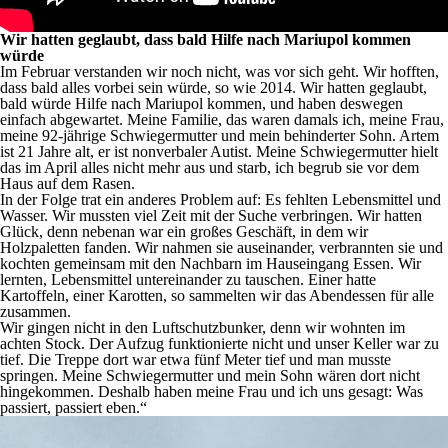
Wir hatten geglaubt, dass bald Hilfe nach Mariupol kommen
würde
Im Februar verstanden wir noch nicht, was vor sich geht. Wir hofften,
dass bald alles vorbei sein würde, so wie 2014. Wir hatten geglaubt,
bald würde Hilfe nach Mariupol kommen, und haben deswegen
einfach abgewartet. Meine Familie, das waren damals ich, meine Frau,
meine 92-jährige Schwiegermutter und mein behinderter Sohn. Artem
ist 21 Jahre alt, er ist nonverbaler Autist. Meine Schwiegermutter hielt
das im April alles nicht mehr aus und starb, ich begrub sie vor dem
Haus auf dem Rasen.
In der Folge trat ein anderes Problem auf: Es fehlten Lebensmittel und
Wasser. Wir mussten viel Zeit mit der Suche verbringen. Wir hatten
Glück, denn nebenan war ein großes Geschäft, in dem wir
Holzpaletten fanden. Wir nahmen sie auseinander, verbrannten sie und
kochten gemeinsam mit den Nachbarn im Hauseingang Essen. Wir
lernten, Lebensmittel untereinander zu tauschen. Einer hatte
Kartoffeln, einer Karotten, so sammelten wir das Abendessen für alle
zusammen.
Wir gingen nicht in den Luftschutzbunker, denn wir wohnten im
achten Stock. Der Aufzug funktionierte nicht und unser Keller war zu
tief. Die Treppe dort war etwa fünf Meter tief und man musste
springen. Meine Schwiegermutter und mein Sohn wären dort nicht
hingekommen. Deshalb haben meine Frau und ich uns gesagt: Was
passiert, passiert eben.“