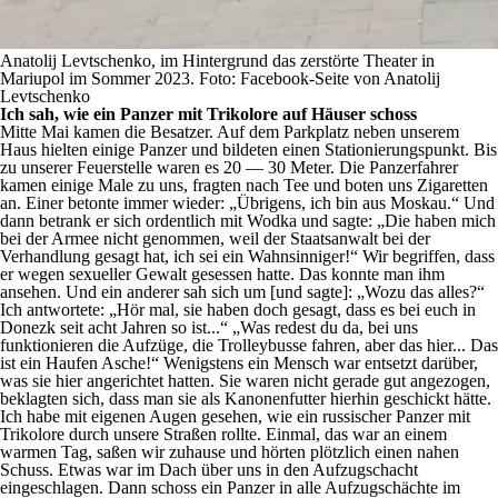
Anatolij Levtschenko, im Hintergrund das zerstörte Theater in
Mariupol im Sommer 2023. Foto: Facebook-Seite von Anatolij
Levtschenko
Ich sah, wie ein Panzer mit Trikolore auf Häuser schoss
Mitte Mai kamen die Besatzer. Auf dem Parkplatz neben unserem
Haus hielten einige Panzer und bildeten einen Stationierungspunkt. Bis
zu unserer Feuerstelle waren es 20 — 30 Meter. Die Panzerfahrer
kamen einige Male zu uns, fragten nach Tee und boten uns Zigaretten
an. Einer betonte immer wieder: „Übrigens, ich bin aus Moskau.“ Und
dann betrank er sich ordentlich mit Wodka und sagte: „Die haben mich
bei der Armee nicht genommen, weil der Staatsanwalt bei der
Verhandlung gesagt hat, ich sei ein Wahnsinniger!“ Wir begriffen, dass
er wegen sexueller Gewalt gesessen hatte. Das konnte man ihm
ansehen. Und ein anderer sah sich um [und sagte]: „Wozu das alles?“
Ich antwortete: „Hör mal, sie haben doch gesagt, dass es bei euch in
Donezk seit acht Jahren so ist...“ „Was redest du da, bei uns
funktionieren die Aufzüge, die Trolleybusse fahren, aber das hier... Das
ist ein Haufen Asche!“ Wenigstens ein Mensch war entsetzt darüber,
was sie hier angerichtet hatten. Sie waren nicht gerade gut angezogen,
beklagten sich, dass man sie als Kanonenfutter hierhin geschickt hätte.
Ich habe mit eigenen Augen gesehen, wie ein russischer Panzer mit
Trikolore durch unsere Straßen rollte. Einmal, das war an einem
warmen Tag, saßen wir zuhause und hörten plötzlich einen nahen
Schuss. Etwas war im Dach über uns in den Aufzugschacht
eingeschlagen. Dann schoss ein Panzer in alle Aufzugschächte im