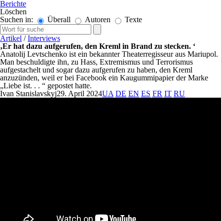
Berichte
Löschen
Suchen in:
Überall
Autoren
Texte
Artikel
/
Interviews
‚Er hat dazu aufgerufen, den Kreml in Brand zu stecken. ‘
Anatolij Levtschenko ist ein bekannter Theaterregisseur aus Mariupol.
Man beschuldigte ihn, zu Hass, Extremismus und Terrorismus
aufgestachelt und sogar dazu aufgerufen zu haben, den Kreml
anzuzünden, weil er bei Facebook ein Kaugummipapier der Marke
„Liebe ist. . . “ gepostet hatte.
Ivan Stanislavskyj
29. April 2024
UA
DE
EN
ES
FR
IT
RU