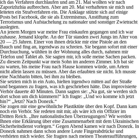
ich das Verfahren durchlaufen und am 21. Mai wollten wir nach
Zaporizhzhia aufbrechen. Aber am 20. Mai verhafteten sie mich und
leiteten ein Strafverfahren ein. Die Anklage stützte sich auf einige
Posts bei Facebook, die sie als Extremismus, Anstiftung zum
Terrorismus und Aufstachelung zu nationaler und sonstiger Zwietracht
auslegten.
An jenem Morgen war meine Frau einkaufen gegangen und ich war
zuhause. Jemand klopfte. An der Tür standen zwei Jungs im Alter von
20 — 25 Jahren. Einer von ihnen drückte mir eine Pistole an den
Bauch und fing an, irgendwas zu schreien. Sie begann sofort mit einer
Durchsuchung, wühlten in der Wohnung alles durch, nahmen mir
Telefon und Tablet ab. Sie sagten mir, ich solle meine Sachen packen.
Zu diesem Zeitpunkt war mein Sohn im anderen Zimmer. Ich bat sie
zu warten, bis meine Frau nach Hause kommen würde, um Artem
nicht allein lassen zu müssen. Aber das erlaubten sie nicht. Ich musste
eine Nachbarin bitten, bei ihm zu bleiben.
Sie setzten mich in ein Auto, hielten irgendwo mitten auf der Straße
und begannen zu fragen, was ich geschrieben hätte. Das improvisierte
Verhör dauerte 40 Minuten. Dann sagten sie: „Na gut, sie werden sich
dort schon um dich kümmern!“ Ich fragte: „Und wo komme ich jetzt
hin?“ „Jetzt? Nach Donezk.“
Sie zogen mir eine gewöhnliche Plastiktüte über den Kopf. Dann kam
noch ein Verhör. Sie redeten mit mir, als wäre ich ein Offizier im
Dritten Reich. „Ihre nationalistischen Überzeugungen? Wir werden
Ihnen eine Erklärung über eine Zusammenarbeit mit dem Ukrainischen
Sicherheitsdienst vorlegen.“ Gegen Abend kamen wir nach Donezk. In
Donezk nahmen dann schon andere Leute Fingerabdrücke und
verhörten mich wieder. Sie fragten nach meinen Theateraufführungen,