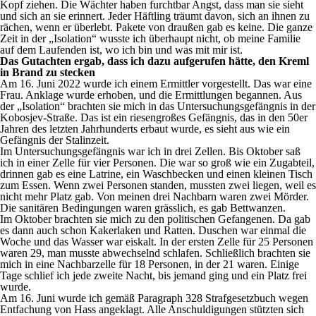
Kopf ziehen. Die Wächter haben furchtbar Angst, dass man sie sieht
und sich an sie erinnert. Jeder Häftling träumt davon, sich an ihnen zu
rächen, wenn er überlebt. Pakete von draußen gab es keine. Die ganze
Zeit in der „Isolation“ wusste ich überhaupt nicht, ob meine Familie
auf dem Laufenden ist, wo ich bin und was mit mir ist.
Das Gutachten ergab, dass ich dazu aufgerufen hätte, den Kreml
in Brand zu stecken
Am 16. Juni 2022 wurde ich einem Ermittler vorgestellt. Das war eine
Frau. Anklage wurde erhoben, und die Ermittlungen begannen. Aus
der „Isolation“ brachten sie mich in das Untersuchungsgefängnis in der
Kobosjev-Straße. Das ist ein riesengroßes Gefängnis, das in den 50er
Jahren des letzten Jahrhunderts erbaut wurde, es sieht aus wie ein
Gefängnis der Stalinzeit.
Im Untersuchungsgefängnis war ich in drei Zellen. Bis Oktober saß
ich in einer Zelle für vier Personen. Die war so groß wie ein Zugabteil,
drinnen gab es eine Latrine, ein Waschbecken und einen kleinen Tisch
zum Essen. Wenn zwei Personen standen, mussten zwei liegen, weil es
nicht mehr Platz gab. Von meinen drei Nachbarn waren zwei Mörder.
Die sanitären Bedingungen waren grässlich, es gab Bettwanzen.
Im Oktober brachten sie mich zu den politischen Gefangenen. Da gab
es dann auch schon Kakerlaken und Ratten. Duschen war einmal die
Woche und das Wasser war eiskalt. In der ersten Zelle für 25 Personen
waren 29, man musste abwechselnd schlafen. Schließlich brachten sie
mich in eine Nachbarzelle für 18 Personen, in der 21 waren. Einige
Tage schlief ich jede zweite Nacht, bis jemand ging und ein Platz frei
wurde.
Am 16. Juni wurde ich gemäß Paragraph 328 Strafgesetzbuch wegen
Entfachung von Hass angeklagt. Alle Anschuldigungen stützten sich