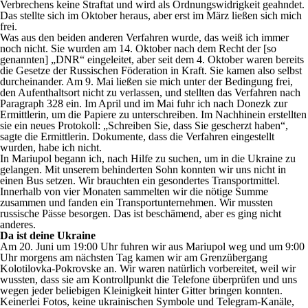
Verbrechens keine Straftat und wird als Ordnungswidrigkeit geahndet.
Das stellte sich im Oktober heraus, aber erst im März ließen sich mich
frei.
Was aus den beiden anderen Verfahren wurde, das weiß ich immer
noch nicht. Sie wurden am 14. Oktober nach dem Recht der [so
genannten] „DNR“ eingeleitet, aber seit dem 4. Oktober waren bereits
die Gesetze der Russischen Föderation in Kraft. Sie kamen also selbst
durcheinander. Am 9. Mai ließen sie mich unter der Bedingung frei,
den Aufenthaltsort nicht zu verlassen, und stellten das Verfahren nach
Paragraph 328 ein. Im April und im Mai fuhr ich nach Donezk zur
Ermittlerin, um die Papiere zu unterschreiben. Im Nachhinein erstellten
sie ein neues Protokoll: „Schreiben Sie, dass Sie gescherzt haben“,
sagte die Ermittlerin. Dokumente, dass die Verfahren eingestellt
wurden, habe ich nicht.
In Mariupol begann ich, nach Hilfe zu suchen, um in die Ukraine zu
gelangen. Mit unserem behinderten Sohn konnten wir uns nicht in
einen Bus setzen. Wir brauchten ein gesondertes Transportmittel.
Innerhalb von vier Monaten sammelten wir die nötige Summe
zusammen und fanden ein Transportunternehmen. Wir mussten
russische Pässe besorgen. Das ist beschämend, aber es ging nicht
anderes.
Da ist deine Ukraine
Am 20. Juni um 19:00 Uhr fuhren wir aus Mariupol weg und um 9:00
Uhr morgens am nächsten Tag kamen wir am Grenzübergang
Kolotilovka-Pokrovske an. Wir waren natürlich vorbereitet, weil wir
wussten, dass sie am Kontrollpunkt die Telefone überprüfen und uns
wegen jeder beliebigen Kleinigkeit hinter Gitter bringen konnten.
Keinerlei Fotos, keine ukrainischen Symbole und Telegram-Kanäle,