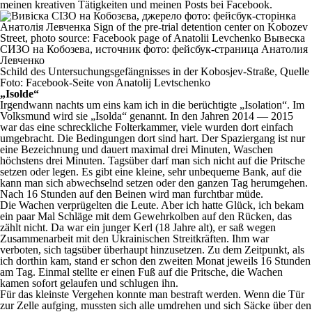
meinen kreativen Tätigkeiten und meinen Posts bei Facebook.
Schild des Untersuchungsgefängnisses in der Kobosjev-Straße, Quelle
Foto: Facebook-Seite von Anatolij Levtschenko
„Isolde“
Irgendwann nachts um eins kam ich in die berüchtigte „Isolation“. Im
Volksmund wird sie „Isolda“ genannt. In den Jahren 2014 — 2015
war das eine schreckliche Folterkammer, viele wurden dort einfach
umgebracht. Die Bedingungen dort sind hart. Der Spaziergang ist nur
eine Bezeichnung und dauert maximal drei Minuten, Waschen
höchstens drei Minuten. Tagsüber darf man sich nicht auf die Pritsche
setzen oder legen. Es gibt eine kleine, sehr unbequeme Bank, auf die
kann man sich abwechselnd setzen oder den ganzen Tag herumgehen.
Nach 16 Stunden auf den Beinen wird man furchtbar müde.
Die Wachen verprügelten die Leute. Aber ich hatte Glück, ich bekam
ein paar Mal Schläge mit dem Gewehrkolben auf den Rücken, das
zählt nicht. Da war ein junger Kerl (18 Jahre alt), er saß wegen
Zusammenarbeit mit den Ukrainischen Streitkräften. Ihm war
verboten, sich tagsüber überhaupt hinzusetzen. Zu dem Zeitpunkt, als
ich dorthin kam, stand er schon den zweiten Monat jeweils 16 Stunden
am Tag. Einmal stellte er einen Fuß auf die Pritsche, die Wachen
kamen sofort gelaufen und schlugen ihn.
Für das kleinste Vergehen konnte man bestraft werden. Wenn die Tür
zur Zelle aufging, mussten sich alle umdrehen und sich Säcke über den