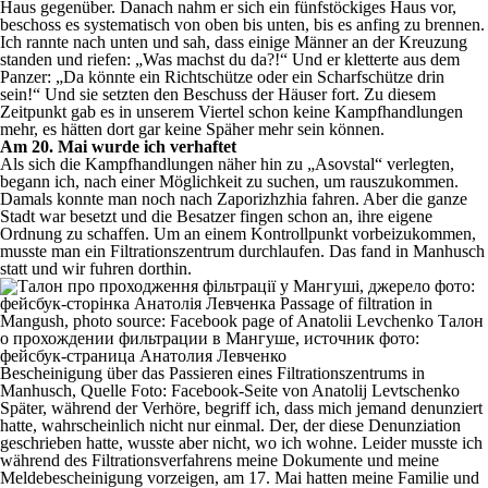
Haus gegenüber. Danach nahm er sich ein fünfstöckiges Haus vor,
beschoss es systematisch von oben bis unten, bis es anfing zu brennen.
Ich rannte nach unten und sah, dass einige Männer an der Kreuzung
standen und riefen: „Was machst du da?!“ Und er kletterte aus dem
Panzer: „Da könnte ein Richtschütze oder ein Scharfschütze drin
sein!“ Und sie setzten den Beschuss der Häuser fort. Zu diesem
Zeitpunkt gab es in unserem Viertel schon keine Kampfhandlungen
mehr, es hätten dort gar keine Späher mehr sein können.
Am 20. Mai wurde ich verhaftet
Als sich die Kampfhandlungen näher hin zu „Asovstal“ verlegten,
begann ich, nach einer Möglichkeit zu suchen, um rauszukommen.
Damals konnte man noch nach Zaporizhzhia fahren. Aber die ganze
Stadt war besetzt und die Besatzer fingen schon an, ihre eigene
Ordnung zu schaffen. Um an einem Kontrollpunkt vorbeizukommen,
musste man ein Filtrationszentrum durchlaufen. Das fand in Manhusch
statt und wir fuhren dorthin.
Bescheinigung über das Passieren eines Filtrationszentrums in
Manhusch, Quelle Foto: Facebook-Seite von Anatolij Levtschenko
Später, während der Verhöre, begriff ich, dass mich jemand denunziert
hatte, wahrscheinlich nicht nur einmal. Der, der diese Denunziation
geschrieben hatte, wusste aber nicht, wo ich wohne. Leider musste ich
während des Filtrationsverfahrens meine Dokumente und meine
Meldebescheinigung vorzeigen, am 17. Mai hatten meine Familie und