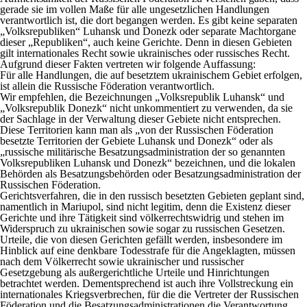
gerade sie im vollen Maße für alle ungesetzlichen Handlungen
verantwortlich ist, die dort begangen werden. Es gibt keine separaten
„Volksrepubliken“ Luhansk und Donezk oder separate Machtorgane
dieser „Republiken“, auch keine Gerichte. Denn in diesen Gebieten
gilt internationales Recht sowie ukrainisches oder russisches Recht.
Aufgrund dieser Fakten vertreten wir folgende Auffassung:
Für alle Handlungen, die auf besetztem ukrainischem Gebiet erfolgen,
ist allein die Russische Föderation verantwortlich.
Wir empfehlen, die Bezeichnungen „Volksrepublik Luhansk“ und
„Volksrepublik Donezk“ nicht unkommentiert zu verwenden, da sie
der Sachlage in der Verwaltung dieser Gebiete nicht entsprechen.
Diese Territorien kann man als „von der Russischen Föderation
besetzte Territorien der Gebiete Luhansk und Donezk“ oder als
„russische militärische Besatzungsadministration der so genannten
Volksrepubliken Luhansk und Donezk“ bezeichnen, und die lokalen
Behörden als Besatzungsbehörden oder Besatzungsadministration der
Russischen Föderation.
Gerichtsverfahren, die in den russisch besetzten Gebieten geplant sind,
namentlich in Mariupol, sind nicht legitim, denn die Existenz dieser
Gerichte und ihre Tätigkeit sind völkerrechtswidrig und stehen im
Widerspruch zu ukrainischen sowie sogar zu russischen Gesetzen.
Urteile, die von diesen Gerichten gefällt werden, insbesondere im
Hinblick auf eine denkbare Todesstrafe für die Angeklagten, müssen
nach dem Völkerrecht sowie ukrainischer und russischer
Gesetzgebung als außergerichtliche Urteile und Hinrichtungen
betrachtet werden. Dementsprechend ist auch ihre Vollstreckung ein
internationales Kriegsverbrechen, für die die Vertreter der Russischen
Föderation und die Besatzungsadministrationen die Verantwortung