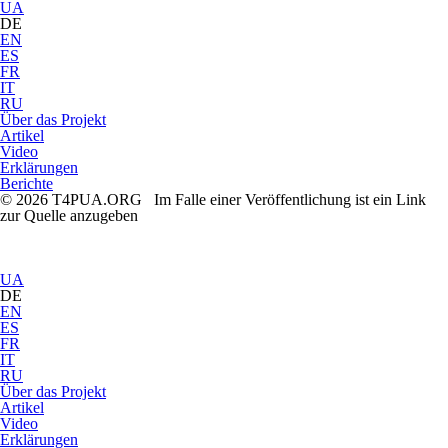
UA
DE
EN
ES
FR
IT
RU
Über das Projekt
Artikel
Video
Erklärungen
Berichte
© 2026 T4PUA.ORG Im Falle einer Veröffentlichung ist ein Link
zur Quelle anzugeben
UA
DE
EN
ES
FR
IT
RU
Über das Projekt
Artikel
Video
Erklärungen