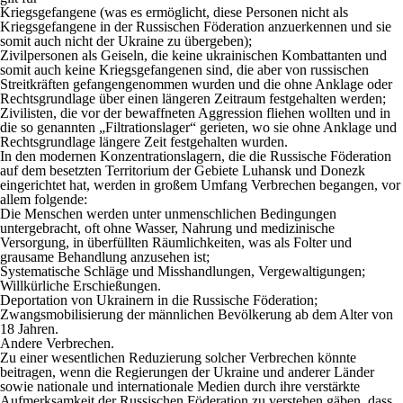
Kriegsgefangene (was es ermöglicht, diese Personen nicht als
Kriegsgefangene in der Russischen Föderation anzuerkennen und sie
somit auch nicht der Ukraine zu übergeben);
Zivilpersonen als Geiseln, die keine ukrainischen Kombattanten und
somit auch keine Kriegsgefangenen sind, die aber von russischen
Streitkräften gefangengenommen wurden und die ohne Anklage oder
Rechtsgrundlage über einen längeren Zeitraum festgehalten werden;
Zivilisten, die vor der bewaffneten Aggression fliehen wollten und in
die so genannten „Filtrationslager“ gerieten, wo sie ohne Anklage und
Rechtsgrundlage längere Zeit festgehalten wurden.
In den modernen Konzentrationslagern, die die Russische Föderation
auf dem besetzten Territorium der Gebiete Luhansk und Donezk
eingerichtet hat, werden in großem Umfang Verbrechen begangen, vor
allem folgende:
Die Menschen werden unter unmenschlichen Bedingungen
untergebracht, oft ohne Wasser, Nahrung und medizinische
Versorgung, in überfüllten Räumlichkeiten, was als Folter und
grausame Behandlung anzusehen ist;
Systematische Schläge und Misshandlungen, Vergewaltigungen;
Willkürliche Erschießungen.
Deportation von Ukrainern in die Russische Föderation;
Zwangsmobilisierung der männlichen Bevölkerung ab dem Alter von
18 Jahren.
Andere Verbrechen.
Zu einer wesentlichen Reduzierung solcher Verbrechen könnte
beitragen, wenn die Regierungen der Ukraine und anderer Länder
sowie nationale und internationale Medien durch ihre verstärkte
Aufmerksamkeit der Russischen Föderation zu verstehen gäben, dass