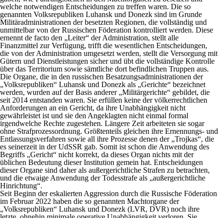
welche notwendigen Entscheidungen zu treffen waren. Die so
genannten Volksrepubliken Luhansk und Donezk sind im Grunde
Militäradministrationen der besetzten Regionen, die vollständig und
unmittelbar von der Russischen Föderation kontrolliert werden. Diese
ernennt de facto den „Leiter“ der Administration, stellt alle
Finanzmittel zur Verfügung, trifft die wesentlichen Entscheidungen,
die von der Administration umgesetzt werden, stellt die Versorgung mit
Gütern und Dienstleistungen sicher und übt die vollständige Kontrolle
über das Territorium sowie sämtliche dort befindlichen Truppen aus.
Die Organe, die in den russischen Besatzungsadministrationen der
„Volksrepubliken“ Luhansk und Donezk als „Gerichte“ bezeichnet
werden, wurden auf der Basis anderer „Militärgerichte“ gebildet, die
seit 2014 entstanden waren. Sie erfüllen keine der völkerrechtlichen
Anforderungen an ein Gericht, da ihre Unabhängigkeit nicht
gewährleistet ist und sie den Angeklagten nicht einmal formal
irgendwelche Rechte zugestehen. Längere Zeit arbeiteten sie sogar
ohne Strafprozessordnung. Größtenteils gleichen ihre Ernennungs- und
Entlassungsverfahren sowie all ihre Prozesse denen der „Trojkas“, die
es seinerzeit in der UdSSR gab. Somit ist schon die Anwendung des
Begriffs „Gericht“ nicht korrekt, da dieses Organ nichts mit der
üblichen Bedeutung dieser Institution gemein hat. Entscheidungen
dieser Organe sind daher als außergerichtliche Strafen zu betrachten,
und die etwaige Anwendung der Todesstrafe als „außergerichtliche
Hinrichtung“.
Seit Beginn der eskalierten Aggression durch die Russische Föderation
im Februar 2022 haben die so genannten Machtorgane der
„Volksrepubliken“ Luhansk und Donezk (LVR, DVR) noch ihre
letzte, ohnehin minimale operative Unabhängigkeit verloren. Sie