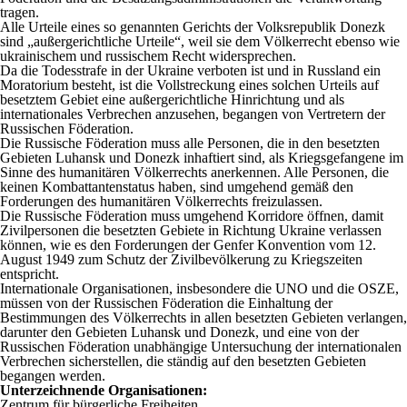
tragen.
Alle Urteile eines so genannten Gerichts der Volksrepublik Donezk
sind „außergerichtliche Urteile“, weil sie dem Völkerrecht ebenso wie
ukrainischem und russischem Recht widersprechen.
Da die Todesstrafe in der Ukraine verboten ist und in Russland ein
Moratorium besteht, ist die Vollstreckung eines solchen Urteils auf
besetztem Gebiet eine außergerichtliche Hinrichtung und als
internationales Verbrechen anzusehen, begangen von Vertretern der
Russischen Föderation.
Die Russische Föderation muss alle Personen, die in den besetzten
Gebieten Luhansk und Donezk inhaftiert sind, als Kriegsgefangene im
Sinne des humanitären Völkerrechts anerkennen. Alle Personen, die
keinen Kombattantenstatus haben, sind umgehend gemäß den
Forderungen des humanitären Völkerrechts freizulassen.
Die Russische Föderation muss umgehend Korridore öffnen, damit
Zivilpersonen die besetzten Gebiete in Richtung Ukraine verlassen
können, wie es den Forderungen der Genfer Konvention vom 12.
August 1949 zum Schutz der Zivilbevölkerung zu Kriegszeiten
entspricht.
Internationale Organisationen, insbesondere die UNO und die OSZE,
müssen von der Russischen Föderation die Einhaltung der
Bestimmungen des Völkerrechts in allen besetzten Gebieten verlangen,
darunter den Gebieten Luhansk und Donezk, und eine von der
Russischen Föderation unabhängige Untersuchung der internationalen
Verbrechen sicherstellen, die ständig auf den besetzten Gebieten
begangen werden.
Unterzeichnende Organisationen:
Zentrum für bürgerliche Freiheiten