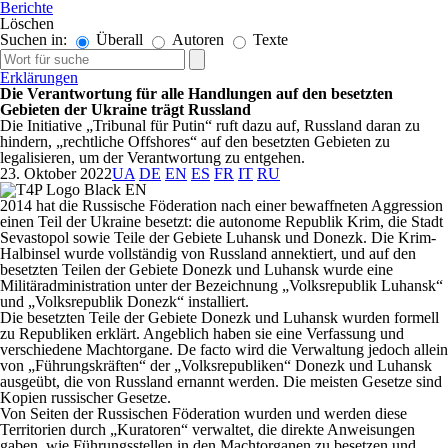
Berichte
Löschen
Suchen in:
Überall
Autoren
Texte
Erklärungen
Die Verantwortung für alle Handlungen auf den besetzten
Gebieten der Ukraine trägt Russland
Die Initiative „Tribunal für Putin“ ruft dazu auf, Russland daran zu
hindern, „rechtliche Offshores“ auf den besetzten Gebieten zu
legalisieren, um der Verantwortung zu entgehen.
23. Oktober 2022
UA
DE
EN
ES
FR
IT
RU
2014 hat die Russische Föderation nach einer bewaffneten Aggression
einen Teil der Ukraine besetzt: die autonome Republik Krim, die Stadt
Sevastopol sowie Teile der Gebiete Luhansk und Donezk. Die Krim-
Halbinsel wurde vollständig von Russland annektiert, und auf den
besetzten Teilen der Gebiete Donezk und Luhansk wurde eine
Militäradministration unter der Bezeichnung „Volksrepublik Luhansk“
und „Volksrepublik Donezk“ installiert.
Die besetzten Teile der Gebiete Donezk und Luhansk wurden formell
zu Republiken erklärt. Angeblich haben sie eine Verfassung und
verschiedene Machtorgane. De facto wird die Verwaltung jedoch allein
von „Führungskräften“ der „Volksrepubliken“ Donezk und Luhansk
ausgeübt, die von Russland ernannt werden. Die meisten Gesetze sind
Kopien russischer Gesetze.
Von Seiten der Russischen Föderation wurden und werden diese
Territorien durch „Kuratoren“ verwaltet, die direkte Anweisungen
gaben, wie Führungsstellen in den Machtorganen zu besetzen und