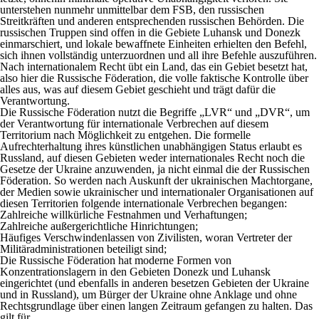
unterstehen nunmehr unmittelbar dem FSB, den russischen
Streitkräften und anderen entsprechenden russischen Behörden. Die
russischen Truppen sind offen in die Gebiete Luhansk und Donezk
einmarschiert, und lokale bewaffnete Einheiten erhielten den Befehl,
sich ihnen vollständig unterzuordnen und all ihre Befehle auszuführen.
Nach internationalem Recht übt ein Land, das ein Gebiet besetzt hat,
also hier die Russische Föderation, die volle faktische Kontrolle über
alles aus, was auf diesem Gebiet geschieht und trägt dafür die
Verantwortung.
Die Russische Föderation nutzt die Begriffe „LVR“ und „DVR“, um
der Verantwortung für internationale Verbrechen auf diesem
Territorium nach Möglichkeit zu entgehen. Die formelle
Aufrechterhaltung ihres künstlichen unabhängigen Status erlaubt es
Russland, auf diesen Gebieten weder internationales Recht noch die
Gesetze der Ukraine anzuwenden, ja nicht einmal die der Russischen
Föderation. So werden nach Auskunft der ukrainischen Machtorgane,
der Medien sowie ukrainischer und internationaler Organisationen auf
diesen Territorien folgende internationale Verbrechen begangen:
Zahlreiche willkürliche Festnahmen und Verhaftungen;
Zahlreiche außergerichtliche Hinrichtungen;
Häufiges Verschwindenlassen von Zivilisten, woran Vertreter der
Militäradministrationen beteiligt sind;
Die Russische Föderation hat moderne Formen von
Konzentrationslagern in den Gebieten Donezk und Luhansk
eingerichtet (und ebenfalls in anderen besetzen Gebieten der Ukraine
und in Russland), um Bürger der Ukraine ohne Anklage und ohne
Rechtsgrundlage über einen langen Zeitraum gefangen zu halten. Das
gilt für