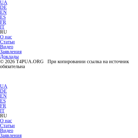
UA
DE
EN
ES
FR
IT
RU
О нас
Статьи
Видео
Заявления
Доклады
© 2026 T4PUA.ORG При копировании ссылка на источник
обязательна
UA
DE
EN
ES
FR
IT
RU
О нас
Статьи
Видео
Заявления