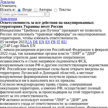
Доклады
Отменить
Искать в:
Везде
Авторы
Тексты
Заявления
Ответственность за все действия на оккупированных
территориях Украины несет Россия
Инициатива “Трибунал для Путина” призывает не позволить
России легализовать “правовые оффшоры” на оккупированных
территориях, чтобы избежать ответственности.
05 октября 2022
UA
DE
EN
ES
FR
IT
RU
С начала расширения агрессии Российской Федерации в феврале
2022 года, так называемые органы власти “ЛНР” и “ДНР”
вообще утратили даже минимальную оперативную
независимость и стали напрямую подчиняться ФСБ,
вооруженным силам РФ и другим соответствующим ведомствам
РФ. Российские вооруженные силы были открыто введены на
территорию Луганской и Донецкой областей, а местные
вооруженные формирования получили приказ полностью
подчиняться им и выполнять все их приказы.
Согласно международному праву, страна, совершившая
оккупацию территории, а именно РФ, осуществляет полный
фактический контроль за происходящим на этой территории и
несет за это ответственность.
РФ активно использует понятия “ЛНР” и “ДНР” для
возможного ухода от ответственности за совершение
международных преступлений на этой территории. Формальное