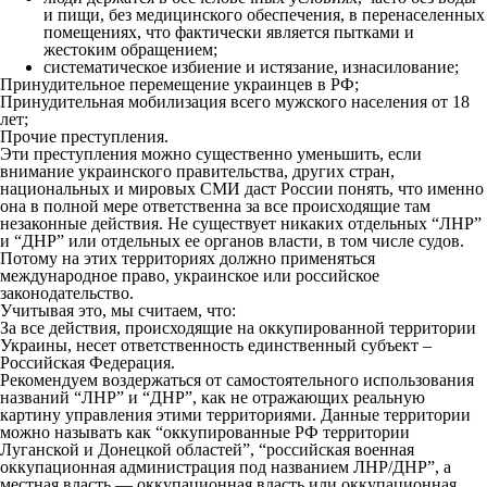
и пищи, без медицинского обеспечения, в перенаселенных
помещениях, что фактически является пытками и
жестоким обращением;
систематическое избиение и истязание, изнасилование;
Принудительное перемещение украинцев в РФ;
Принудительная мобилизация всего мужского населения от 18
лет;
Прочие преступления.
Эти преступления можно существенно уменьшить, если
внимание украинского правительства, других стран,
национальных и мировых СМИ даст России понять, что именно
она в полной мере ответственна за все происходящие там
незаконные действия. Не существует никаких отдельных “ЛНР”
и “ДНР” или отдельных ее органов власти, в том числе судов.
Потому на этих территориях должно применяться
международное право, украинское или российское
законодательство.
Учитывая это, мы считаем, что:
За все действия, происходящие на оккупированной территории
Украины, несет ответственность единственный субъект –
Российская Федерация.
Рекомендуем воздержаться от самостоятельного использования
названий “ЛНР” и “ДНР”, как не отражающих реальную
картину управления этими территориями. Данные территории
можно называть как “оккупированные РФ территории
Луганской и Донецкой областей”, “российская военная
оккупационная администрация под названием ЛНР/ДНР”, а
местная власть — оккупационная власть или оккупационная