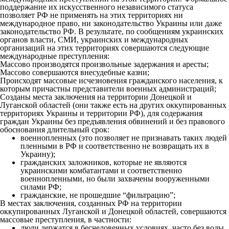
поддержание их искусственного независимого статуса
позволяет РФ не применять на этих территориях ни
международное право, ни законодательство Украины или даже
законодательство РФ. В результате, по сообщениям украинских
органов власти, СМИ, украинских и международных
организаций на этих территориях совершаются следующие
международные преступления:
Массово производятся произвольные задержания и аресты;
Массово совершаются внесудебные казни;
Происходят массовые исчезновения гражданского населения, к
которым причастны представители военных администраций;
Cозданы места заключения на территории Донецкой и
Луганской областей (они также есть на других оккупированных
территориях Украины и территории РФ), для содержания
граждан Украины без предъявления обвинений и без правового
обоснования длительный срок:
военнопленных (это позволяет не признавать таких людей
пленными в РФ и соответственно не возвращать их в
Украину);
гражданских заложников, которые не являются
украинскими комбатантами и соответственно
военнопленными, но были захвачены вооруженными
силами РФ;
гражданские, не прошедшие “фильтрацию”;
В местах заключения, созданных РФ на территории
оккупированных Луганской и Донецкой областей, совершаются
массовые преступления, в частности:
люди держатся в бесчеловечных условиях, часто без воды