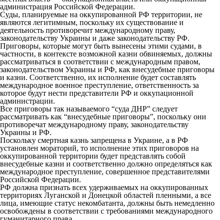
администрация Российской Федерации.
Суды, планируемые на оккупированной РФ территории, не
являются легитимным, поскольку их существование и
деятельность противоречит международному праву,
законодательству Украины и даже законодательству РФ.
Приговоры, которые могут быть вынесены этими судами, в
частности, в контексте возможной казни обвиняемых, должны
рассматриваться в соответствии с международным правом,
законодательством Украины и РФ, как внесудебные приговоры
и казни. Соответственно, их исполнение будет составлять
международное военное преступление, ответственность за
которое будут нести представители РФ и оккупационной
администрации.
Все приговоры так называемого “суда ДНР” следует
рассматривать как “внесудебные приговоры”, поскольку они
противоречат международному праву, законодательству
Украины и РФ.
Поскольку смертная казнь запрещена в Украине, а в РФ
установлен мораторий, то исполнение этих приговоров на
оккупированной территории будет представлять собой
внесудебные казни и соответственно должно определяться как
международное преступление, совершенное представителями
Российской Федерации.
РФ должна признать всех удерживаемых на оккупированных
территориях Луганской и Донецкой областей пленными, а все
лица, имеющие статус некомбатанта, должны быть немедленно
освобождены в соответствии с требованиями международного
гуманитарного права.