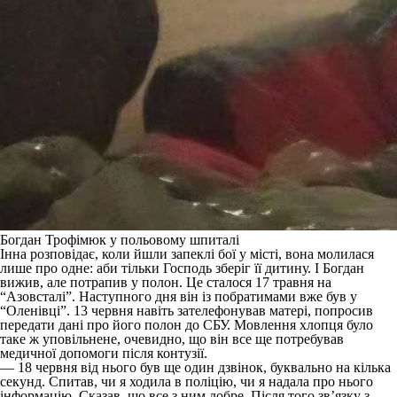
Богдан Трофімюк у польовому шпиталі
Інна розповідає, коли йшли запеклі бої у місті, вона молилася
лише про одне: аби тільки Господь зберіг її дитину. І Богдан
вижив, але потрапив у полон. Це сталося 17 травня на
“Азовсталі”. Наступного дня він із побратимами вже був у
“Оленівці”. 13 червня навіть зателефонував матері, попросив
передати дані про його полон до СБУ. Мовлення хлопця було
таке ж уповільнене, очевидно, що він все ще потребував
медичної допомоги після контузії.
— 18 червня від нього був ще один дзвінок, буквально на кілька
секунд. Спитав, чи я ходила в поліцію, чи я надала про нього
інформацію. Сказав, що все з ним добре. Після того зв’язку з