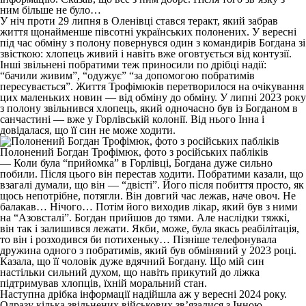
ним більше не було…
У ніч проти 29 липня в Оленівці стався теракт, який забрав
життя щонайменше півсотні українських полонених. У вересні
під час обміну з полону повернувся один з командирів Богдана зі
звісткою: хлопець живий і навіть вже оговтується від контузії.
Інші звільнені побратими теж приносили по дрібці надії:
“бачили живим”, “одужує” “за допомогою побратимів
пересувається”. Життя Трофімюків перетворилося на очікування
цих маленьких новин — від обміну до обміну. У липні 2023 року
з полону звільнився хлопець, який одночасно був із Богданом в
санчастині — вже у Горлівській колонії. Від нього Інна і
довідалася, що її син не може ходити.
Полонений Богдан Трофімюк, фото з російських пабліків
— Коли була “прийомка” в Горлівці, Богдана дуже сильно
побили. Після цього він перестав ходити. Побратими казали, що
взагалі думали, що він — “двісті”. Його після побиття просто, як
щось непотрібне, потягли. Він довгий час лежав, наче овоч. Не
балакав… Нічого… Потім його виходив лікар, який був з ними
на “Азовсталі”. Богдан прийшов до тями. Але наслідки тяжкі,
він так і залишився лежати. Якби, може, була якась реабілітація,
то він і розходився би потихеньку… Пізніше телефонувала
дружина одного з побратимів, який був обміняний у 2023 році.
Казала, що її чоловік дуже вдячний Богдану. Що мій син
настільки сильний духом, що навіть прикутий до ліжка
підтримував хлопців, їхній моральний стан.
Наступна дрібка інформації надійшла аж у вересні 2024 року.
Одразу кілька звільнених військових зв’язалися з Інною.