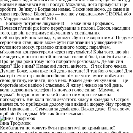
Богдан відмовився від її послуг. Можливо, його примусили це
зробити. Зв’язку з Богданом немає. Також невідомо, де саме він
зараз перебуває. Вірогідно — все ще у саранському СІЗО№1 або
у Мордовській колонії №10.
— Богдану потрібне лікування! — каже Інна Трофімюк. —
Почався п’ятий рік його перебування в полоні. Боюся, наслідки
того, що він не отримує лікування у спеціальних
нейрохірургічних закладах, можуть бути незворотними! Це дуже
серйозний стан, який може бути пов’язаний з ушкодженням
головного мозку, травмою спинного мозку, паралічем,
м’язовими контрактурами через нерухомість! Крім того, що він
не ходить, в нього постійно сильні головні болі, панічні атаки…
Про це два роки тому його побратим розповідав. Де мій син
зараз? Що з ним? Немає ані листа, анічого... Я так його чекаю.
Думаю: Боже, коли вже той день настане! Я так його чекаю! Для
матері немає страшнішого болю ніж не мати змоги побачити
свою дитину, не знати, що з нею. Кожен день очікування — це
боротьба між надією і сльозами. Я живу і чекаю на той день,
коли задзвонить телефон і я почую голос сина: “Мамуль, я
вдома”. Богдан в мене такий син: з ним про все можна
поговорити. Він коли після дев’ятого класу в коледжі в Острозі
навчався, то приїжджав додому на вихідні і щоразу білу троянду
мені привозив… Сумував за домівкою. Важко дуже. Я так хочу,
щоб він був вдома! Ми так його чекаємо.
Інна Трофімюк
Комбатанти не можуть бути притягнуті до кримінальної
відповідальності виключно через свою належність до збройних