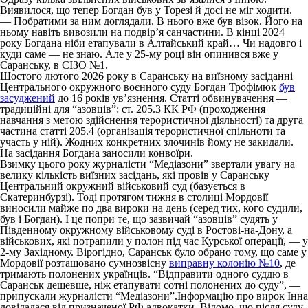
Виявилося, що тепер Богдан був у Торезі й досі не міг ходити.
— Побратими за ним доглядали. В нього вже був візок. Його на
ньому навіть вивозили на подвір’я санчастини. В кінці 2024
року Богдана ніби етапували в Алтайський край… Чи надовго і
куди саме — не знаю. Але у 25-му році він опинився вже у
Саранську, в СІЗО №1.
Шостого лютого 2026 року в Саранську на виїзному засіданні
Центрального окружного воєнного суду Богдан Трофімюк
був
засуджений
до 16 років ув’язнення. Статті обвинувачення —
традиційні для “азовців”: ст. 205.3 КК РФ (проходження
навчання з метою здійснення терористичної діяльності) та друга
частина статті 205.4 (організація терористичної спільноти та
участь у ній). Жодних конкретних злочинів йому не закидали.
На засідання Богдана заносили конвоїри.
Взимку цього року журналісти “Медіазони” звертали увагу на
велику кількість виїзних засідань, які провів у Саранську
Центральний окружний військовий суд (базується в
Єкатеринбурзі). Тоді протягом тижня в столиці Мордовії
виносили майже по два вироки на день (серед тих, кого судили,
був і Богдан). І це попри те, що зазвичай “азовців” судять у
Південному окружному військовому суді в Ростові-на-Дону, а
військових, які потрапили у полон під час Курської операції, — у
2-му Західному. Вірогідно, Саранськ було обрано тому, що саме у
Мордовії розташовано сумнозвісну
виправну колонію №10
, де
тримають полонених українців. “Відправити одного суддю в
Саранськ дешевше, ніж етапувати сотні полонених до суду”, —
припускали журналісти “Медіазони”.Інформацію про вирок Інна
довідалася від призначеної РФ адвокатки. Відомо, що після суду