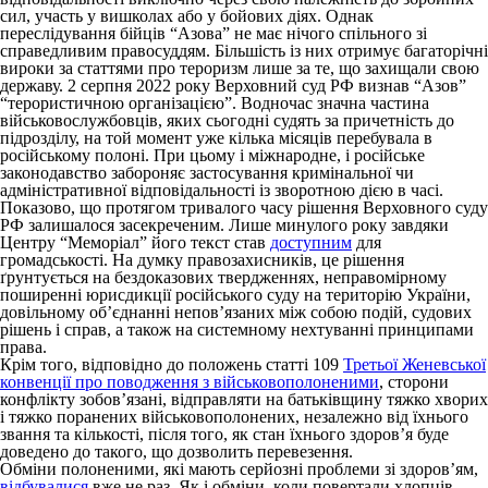
сил, участь у вишколах або у бойових діях. Однак
переслідування бійців “Азова” не має нічого спільного зі
справедливим правосуддям. Більшість із них отримує багаторічні
вироки за статтями про тероризм лише за те, що захищали свою
державу. 2 серпня 2022 року Верховний суд РФ визнав “Азов”
“терористичною організацією”. Водночас значна частина
військовослужбовців, яких сьогодні судять за причетність до
підрозділу, на той момент уже кілька місяців перебувала в
російському полоні. При цьому і міжнародне, і російське
законодавство забороняє застосування кримінальної чи
адміністративної відповідальності із зворотною дією в часі.
Показово, що протягом тривалого часу рішення Верховного суду
РФ залишалося засекреченим. Лише минулого року завдяки
Центру “Меморіал” його текст став
доступним
для
громадськості. На думку правозахисників, це рішення
ґрунтується на бездоказових твердженнях, неправомірному
поширенні юрисдикції російського суду на територію України,
довільному об’єднанні непов’язаних між собою подій, судових
рішень і справ, а також на системному нехтуванні принципами
права.
Крім того, відповідно до положень статті 109
Третьої Женевської
конвенції про поводження з військовополоненими
, сторони
конфлікту зобов’язані, відправляти на батьківщину тяжко хворих
і тяжко поранених військовополонених, незалежно від їхнього
звання та кількості, після того, як стан їхнього здоров’я буде
доведено до такого, що дозволить перевезення.
Обміни полоненими, які мають серйозні проблеми зі здоров’ям,
відбувалися
вже не раз. Як і обміни, коли повертали хлопців,