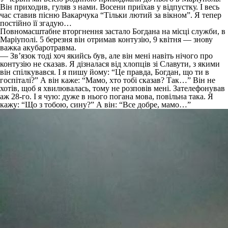
Він приходив, гуляв з нами. Восени приїхав у відпустку. І весь
час ставив пісню Вакарчука “Тільки лютий за вікном”. Я тепер
постійно її згадую…
Повномасштабне вторгнення застало Богдана на місці служби, в
Маріуполі. 5 березня він отримав контузію, 9 квітня — знову
важка акубаротравма.
— Зв’язок тоді хоч якийсь був, але він мені навіть нічого про
контузію не сказав. Я дізналася від хлопців зі Славути, з якими
він спілкувався. І я пишу йому: “Це правда, Богдан, що ти в
госпіталі?” А він каже: “Мамо, хто тобі сказав? Так…” Він не
хотів, щоб я хвилювалась, тому не розповів мені. Зателефонував
аж 28-го. І я чую: дуже в нього погана мова, повільна така. Я
кажу: “Що з тобою, сину?” А він: “Все добре, мамо…”