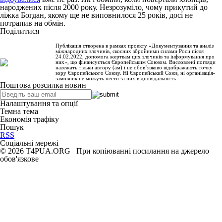
народжених після 2000 року. Незрозуміло, чому прикутий до
ліжка Богдан, якому ще не виповнилося 25 років, досі не
потрапив на обмін.
Поділитися
Публікація створена в рамках проекту «Документування та аналіз
міжнародних злочинів, скоєних збройними силами Росії після
24.02.2022, допомога жертвам цих злочинів та інформування про
них», що фінансується Європейським Союзом. Висловлені погляди
належать тільки автору (ам) і не обов’язково відображають точку
зору Європейського Союзу. Ні Європейський Союз, ні організація-
замовник не можуть нести за них відповідальність.
Поштова розсилка новин
Налаштування та опції
Темна тема
Економія трафіку
Пошук
RSS
Соціальні мережі
© 2026 T4PUA.ORG При копіюванні посилання на джерело
обов'язкове