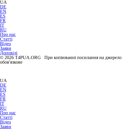
UA
DE
EN
ES
FR
IT
RU
Про нас
Статті
Відео
Заяви
Доповіді
© 2026 T4PUA.ORG При копіюванні посилання на джерело
обов'язкове
UA
DE
EN
ES
FR
IT
RU
Про нас
Статті
Відео
Заяви