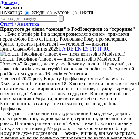
Доповіді
Скасувати
Шукати у:
Усюди
Автори
Тексти
Статті
/
Аналітика
Прикутого до ліжка “азовця” в Росії засудили за “тероризм”
. . . Вже п’ятий рік Інна щодня розмовляє з сином, тримаючи
перед собою його світлину. Розповідає йому про молодших
братів, просить триматися і — головне! — вижити.
Ірина Скачко
04 липня 2026
UA
DE
EN
ES
FR
IT
RU
Богдан Трофімюк (ліворуч — після контузії в Маріуполі)
“Азовець” Богдан далеко: у російському полоні. Прикутий до
ліжка після кількох контузій і жорстокого побиття. Засуджений
російським судом до 16 років ув’язнення.
У вересні 2020 року Богдану Трофімюку з міста Славута на
Хмельниччині виповнилося 18. Хлопець вже вивчився в коледжі
на автомеханіка і вирішив іти не на строкову службу в армію, а
вступити до “Азову” — слідом за другом. Він свідомо обрав
шлях захисника України, присвятивши себе служінню
Батьківщині та захисту її незалежності, розповідає Інна
Трофімюк:
— Богдан — люблячий син, турботливий брат, дуже добрий,
цілеспрямований, відповідальний, серйозний, дорослий не по
роках. Прийняв рішення йти в “Азов” і вже 1 лютого поїхав у
Київ, а за три тижні у Маріуполь — на курс молодого бійця.
Йому все дуже подобалося — режим, вишкіл, він все витримав.
У червні ми всією родиною приїжджали до нього в Маріуполь.