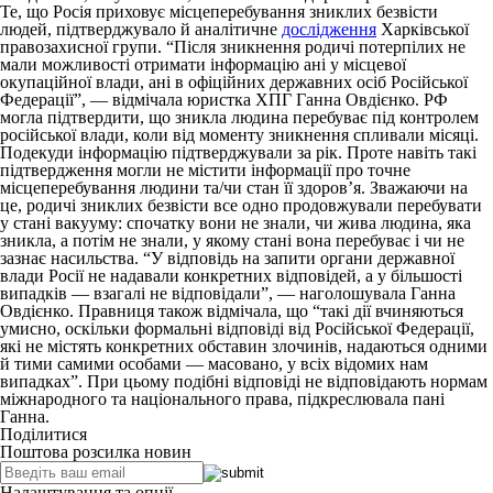
Те, що Росія приховує місцеперебування зниклих безвісти
людей, підтверджувало й аналітичне
дослідження
Харківської
правозахисної групи. “Після зникнення родичі потерпілих не
мали можливості отримати інформацію ані у місцевої
окупаційної влади, ані в офіційних державних осіб Російської
Федерації”, — відмічала юристка ХПГ Ганна Овдієнко. РФ
могла підтвердити, що зникла людина перебуває під контролем
російської влади, коли від моменту зникнення спливали місяці.
Подекуди інформацію підтверджували за рік. Проте навіть такі
підтвердження могли не містити інформації про точне
місцеперебування людини та/чи стан її здоров’я. Зважаючи на
це, родичі зниклих безвісти все одно продовжували перебувати
у стані вакууму: спочатку вони не знали, чи жива людина, яка
зникла, а потім не знали, у якому стані вона перебуває і чи не
зазнає насильства. “У відповідь на запити органи державної
влади Росії не надавали конкретних відповідей, а у більшості
випадків — взагалі не відповідали”, — наголошувала Ганна
Овдієнко. Правниця також відмічала, що “такі дії вчиняються
умисно, оскільки формальні відповіді від Російської Федерації,
які не містять конкретних обставин злочинів, надаються одними
й тими самими особами — масовано, у всіх відомих нам
випадках”. При цьому подібні відповіді не відповідають нормам
міжнародного та національного права, підкреслювала пані
Ганна.
Поділитися
Поштова розсилка новин
Налаштування та опції