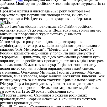
здійснює Моніторинг російських злочинів проти журналістів та
медіа.
Протягом жовтня й листопада 2023 року монітори вже
зафіксували три порушення свободи слова, які скоїли
представники РФ. Ідеться про викрадення й кібератаки.
За рік і дев’ять місяців повномасштабної війни російські
окупанти вбили 69 журналістів. Десятьох з них вбили під час
виконання професійної журналістської діяльності.
Викрадення медійників
У жовтні цього року стало відомо про викрадення
адміністраторів телеграм-каналів запорізького регіонального
видання “РІА-Мелітополь” і “Мелітополь — це Україна”.
Росіяни тримають медійників у полоні та звинувачують у
“тероризмі”. Прикметно, що відео затримання українців були
оприлюднені в російських пропагандистських медіа і телеграм-
каналах лише 29 жовтня, хоча українців незаконно взяли у
полон ще 20 серпня. Росіяни оприлюднили такий список
затриманих: Олександр Малишев, Георгій Левченко, Максим
Рупчов, Яна Суворова, Марк Каліуш, Костянтин Зиновкін. Усіх
їх звинувачують за кількома статтями Кримінального кодексу
РФ: українцям інкримінують публічні заклики до терактів,
держзраду, шпигунство. Незаконно затриманим медійникам
загрожує від 12 до 20 років позбавлення волі.
Георгій Левченко. Скриншот з сюжетів російських