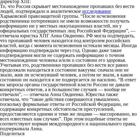
директор ХПГ.
То, что Россия скрывает местонахождение пропавших без вести
людей, подтверждало и аналитическое
исследование
Харьковской правозащитной группы. “После исчезновения
родственники потерпевших не имели возможности получить
информацию ни у местных оккупационных властей, ни у
официальных государственных лиц Российской Федерации”, —
отмечала юристка ХПГ Анна Овдиенко. РФ могла подтвердить,
что пропавший человек находится под контролем российских
властей, когда с момента исчезновения истекали месяцы. Иногда
информацию подтверждали через год. Однако даже такие
подтверждения могли не содержать информацию о точном
местонахождении человека и/или о состоянии его здоровья.
Учитывая это, родственники пропавших без вести все равно
продолжали находиться в состоянии вакуума: сначала они не
знали, жив ли исчезнувший человек, а потом не знали, в каком
состоянии он находится и не подвергается ли насилию. “В ответ
на запросы органы государственной власти России не давали
конкретных ответов, а в большинстве случаев — вообще не
отвечали”, — отмечала Анна Овдиенко. Юристка также
отмечала, что “такие действия совершаются умышленно,
поскольку формальные ответы от Российской Федерации, не
содержащие конкретных обстоятельств преступлений,
предоставляются одними и теми же лицами — массированно, во
всех известных нам случаях”. При этом подобные ответы не
соответствуют нормам международного и национального права,
подчеркивала Анна.
Поделиться