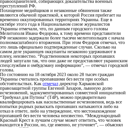
правоохранителей, собирающих доказательства военных
преступлений РФ.
Похищение медийщиков и незаконные обвинения также
являются обычной практикой, к которой Россия прибегает на
временно оккупированных территориях Украины. Еще в
октябре этого года в Национальном союзе журналистов
Украины отмечали, что, по данным городского головы
Мелитополя Ивана Федорова, к тому времени представители
РФ незаконно задержали более тысячи мелитопольцев с начала
полномасштабного вторжения. При этом Федоров отмечал, что
это лишь официально подтвержденные случаи. Сколько на
самом деле украинцев оккупанты незаконно удерживают в
плену, неизвестно. “Родственников некоторых пропавших
людей запугали так, что они даже не предоставляют украинским
спецслужбам и омбудсману информацию”, — отмечал городской
голова.
По состоянию на 18 октября 2023 около 28 тысяч граждан
Украины считались пропавшими без вести при особых
обстоятельствах. Как
отмечал
директор Харьковской
правозащитной группы Евгений Захаров, львиную долю
исчезновений, задокументированных совместной инициативой
“Трибунал для Путина” (T4P), можно предварительно
квалифицировать как насильственные исчезновения, ведь все
попытки родных разыскать пропавших натыкаются либо на
отказ в ответе, либо на утверждение, что местонахождение
пропавшей без вести человека неизвестно. “Международный
Красный Крест в лучшем случае может ответить, что человек
находится в России, но, где именно, не уточняет”, — объяснял