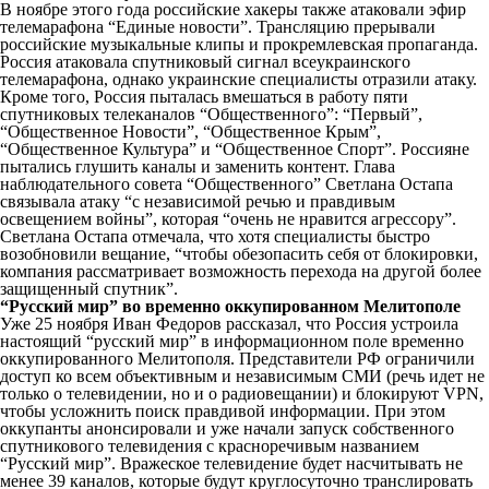
В ноябре этого года российские хакеры также атаковали эфир
телемарафона “Единые новости”. Трансляцию прерывали
российские музыкальные клипы и прокремлевская пропаганда.
Россия атаковала спутниковый сигнал всеукраинского
телемарафона, однако украинские специалисты отразили атаку.
Кроме того, Россия пыталась вмешаться в работу пяти
спутниковых телеканалов “Общественного”: “Первый”,
“Общественное Новости”, “Общественное Крым”,
“Общественное Культура” и “Общественное Спорт”. Россияне
пытались глушить каналы и заменить контент. Глава
наблюдательного совета “Общественного” Светлана Остапа
связывала атаку “с независимой речью и правдивым
освещением войны”, которая “очень не нравится агрессору”.
Светлана Остапа отмечала, что хотя специалисты быстро
возобновили вещание, “чтобы обезопасить себя от блокировки,
компания рассматривает возможность перехода на другой более
защищенный спутник”.
“Русский мир” во временно оккупированном Мелитополе
Уже 25 ноября Иван Федоров рассказал, что Россия устроила
настоящий “русский мир” в информационном поле временно
оккупированного Мелитополя. Представители РФ ограничили
доступ ко всем объективным и независимым СМИ (речь идет не
только о телевидении, но и о радиовещании) и блокируют VPN,
чтобы усложнить поиск правдивой информации. При этом
оккупанты анонсировали и уже начали запуск собственного
спутникового телевидения с красноречивым названием
“Русский мир”. Вражеское телевидение будет насчитывать не
менее 39 каналов, которые будут круглосуточно транслировать