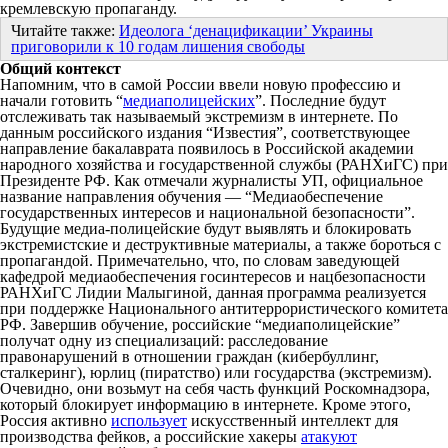
кремлевскую пропаганду.
Читайте также:
Идеолога ‘денацификации’ Украины
приговорили к 10 годам лишения свободы
Общий контекст
Напомним, что в самой России ввели новую профессию и
начали готовить “
медиаполицейских
”. Последние будут
отслеживать так называемый экстремизм в интернете. По
данным российского издания “Известия”, соответствующее
направление бакалаврата появилось в Российской академии
народного хозяйства и государственной службы (РАНХиГС) при
Президенте РФ. Как отмечали журналисты УП, официальное
название направления обучения — “Медиаобеспечение
государственных интересов и национальной безопасности”.
Будущие медиа-полицейские будут выявлять и блокировать
экстремистские и деструктивные материалы, а также бороться с
пропагандой. Примечательно, что, по словам заведующей
кафедрой медиаобеспечения госинтересов и нацбезопасности
РАНХиГС Лидии Малыгиной, данная программа реализуется
при поддержке Национального антитеррористического комитета
РФ. Завершив обучение, российские “медиаполицейские”
получат одну из специализаций: расследование
правонарушений в отношении граждан (кибербуллинг,
сталкеринг), юрлиц (пиратство) или государства (экстремизм).
Очевидно, они возьмут на себя часть функций Роскомнадзора,
который блокирует информацию в интернете. Кроме этого,
Россия активно
использует
искусственный интеллект для
производства фейков, а российские хакеры
атакуют