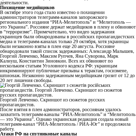
деятельности.
Похищение медийщиков
В октябре этого года стало известно о похищении
администраторов телеграмм-каналов запорожского
регионального издания “РИА-Мелитополь” и “Мелитополь —
это Украина”. Россияне держат медийщиков в плену и обвиняют
в “терроризме”. Примечательно, что видео задержания
украинцев были обнародованы в российских пропагандистских
медиа и телеграмм-каналах только 29 октября, хотя украинцы
были незаконно взяты в плен еще 20 августа. Россияне
обнародовали такой список задержанных: Александр Малышев,
Георгий Левченко, Максим Рупчев, Яна Суворова, Марк
Калиуш, Константин Зиновкин. Всех их обвиняют по
нескольким статьям Уголовного кодекса РФ: украинцам
инкриминируют публичные призывы к терактам, госизмене,
шпионаж. Незаконно задержанным медийщикам грозит от 12 до
20 лет лишения свободы.
Георгий Левченко. Скриншот из сюжетов русских
пропагандистов.
После взятия в плен администраторов, россиянам удалось
захватить телеграмм-каналы “РИА-Мелитополь” и “Мелитополь
— это Украина”. Однако украинская редакция создала новый
телеграмм-канал “РИА-Мелитополь / РИА-Юг” и продолжила
работу.
Атаки РФ на спутниковые каналы