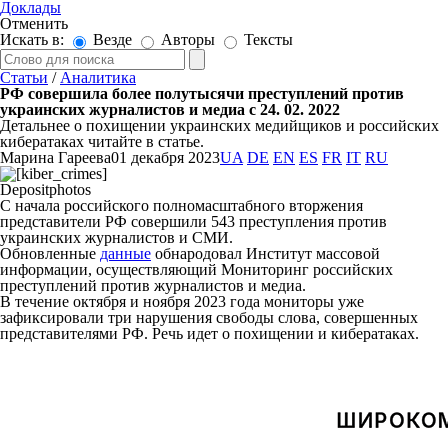
Доклады
Отменить
Искать в:
Везде
Авторы
Тексты
Статьи
/
Аналитика
РФ совершила более полутысячи преступлений против
украинских журналистов и медиа с 24. 02. 2022
Детальнее о похищении украинских медийщиков и российских
кибератаках читайте в статье.
Марина Гареева
01 декабря 2023
UA
DE
EN
ES
FR
IT
RU
Depositphotos
С начала российского полномасштабного вторжения
представители РФ совершили 543 преступления против
украинских журналистов и СМИ.
Обновленные
данные
обнародовал Институт массовой
информации, осуществляющий Мониторинг российских
преступлений против журналистов и медиа.
В течение октября и ноября 2023 года мониторы уже
зафиксировали три нарушения свободы слова, совершенных
представителями РФ. Речь идет о похищении и кибератаках.