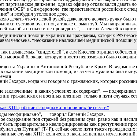
ляет партизанское движение, однако офицер отказывался давать 
авления ФСБ” в Симферополе, где представители российских сп
ие” и возбудил уголовное дело.
тяжело делать что-то левой рукой, даже долго держать ручку бы
вывихи суставов рук и ног, а также сломан зуб. Мы направили 
оей жалобы на пытки не проводятся”, — писал Алексей в одном 
медицинской помощи украинским гражданам, которых РФ безосн
вам человека, “неоказание надлежащей медицинской помощи ук
ак называемых “свидетелей”, а сам Киселев отрицал собственн
й в морской блокаде, которую просто невозможно было соверш
идента Украины в Автономной Республике Крым. В ведомстве сч
 в оказании медицинской помощи, из-за чего мужчина был выну
ремля
й Захаров, когда мы говорим о гражданских, которых россияне
ие заключенные, в каких условиях их содержат”, — подчеркивал 
ении гражданских и военных пленных, только в пяти случаях ест
 как ХПГ работает с родными пропавших без вести”
оды неофициально”, — говорил Евгений Захаров.
ое содержание под стражей без решения суда, равно как и наси
ут быть предварительно квалифицированы как преступление про
бунал для Путина” (Т4Р), сейчас около пяти тысяч гражданских
ованные случаи ХПГ: количество насильственных исчезновений,