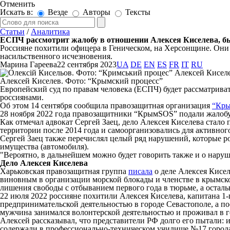
Отменить
Искать в:
Везде
Авторы
Тексты
Статьи
/
Аналитика
ЕСПЧ рассмотрит жалобу в отношении Алексея Киселева, б
Россияне похитили офицера в Геническом, на Херсонщине. Они 
насильственного исчезновения.
Марина Гареева
22 сентября 2023
UA
DE
EN
ES
FR
IT
RU
Алексей Киселев. Фото: “Крымский процесс”
Европейский суд по правам человека (ЕСПЧ) будет рассматрива
россиянами.
Об этом 14 сентября сообщила правозащитная организация
“Кр
28 ноября 2022 года правозащитники “КрымSOS” подали жалоб
Как отмечал адвокат Сергей Заец, дело Алексея Киселева стал
территории после 2014 года и самоорганизовались для активног
Сергей Заец также перечислял целый ряд нарушений, которые р
имущества (автомобиля).
"Вероятно, в дальнейшем можно будет говорить также и о наруш
Дело Алексея Киселева
Харьковская правозащитная группа
писала
о деле Алексея Кисе
виновным в организации морской блокады и членстве в крымск
лишения свободы с отбыванием первого года в тюрьме, а осталь
22 июля 2022 россияне похитили Алексея Киселева, капитана 1
предпринимательской деятельностью в городе Севастополе, а п
мужчина занимался волонтерской деятельностью и проживал в г
Алексей рассказывал, что представители РФ долго его пытали: 
содержали в профессионально-техническом училище №17 города Г