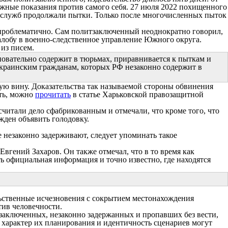
ложные показания против самого себя. 27 июля 2022 похищенного
ецслужб продолжали пытки. Только после многочисленных пыток
ло проблематично. Сам политзаключенный неоднократно говорил,
жалобу в военно-следственное управление Южного округа.
из писем.
овательно содержит в тюрьмах, приравнивается к пыткам и
раинским гражданам, которых РФ незаконно содержит в
ую вину. Доказательства так называемой стороны обвинения
ить, можно
прочитать
в статье Харьковской правозащитной
итали дело сфабрикованным и отмечали, что кроме того, что
жден объявить голодовку.
 незаконно задерживают, следует упоминать такое
Евгений Захаров. Он также отмечал, что в то время как
ь официальная информация и точно известно, где находятся
льственные исчезновения с сокрытием местонахождения
тив человечности.
 заключенных, незаконно задержанных и пропавших без вести,
 характер их планирования и идентичность сценариев могут