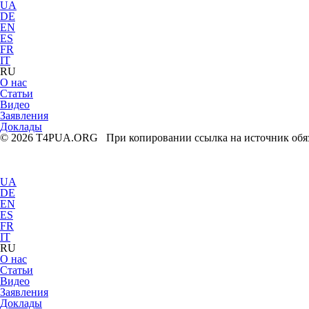
UA
DE
EN
ES
FR
IT
RU
О нас
Статьи
Видео
Заявления
Доклады
© 2026 T4PUA.ORG При копировании ссылка на источник обяз
UA
DE
EN
ES
FR
IT
RU
О нас
Статьи
Видео
Заявления
Доклады