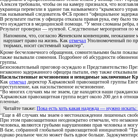
Алексея требовали, чтобы он на камеру признался, что возглав
украинца перевезли в здание так называемого “крымского упр
так называемый следователь ФСБ провел “официальное задержан
В результате пыток у офицера отказала правая рука, ему было 
что нуждается в медицинской помощи. “У меня сломаны ребра, 
Результат проверки — нулевой. Следственные мероприятия по м
Напомним, что, согласно Женевским конвенциям, неоказание 
нарушает право на жизнь. Как
отмечал
Уполномоченный по пра
тюрьмах, носит системный характер”.
Кроме бесчеловечного обращения, сомнительными были показы т
также вызывали сомнения. Подробнее об абсурдности обвинени
группы.
Безосновательный приговор осуждало и Представительство През
незаконно задержанного офицера пытали, ему также отказывали
Насильственные исчезновения и невидимые заключенные К
Как
отмечал
директор Харьковской правозащитной группы Евгени
преступление, как насильственное исчезновение.
“Во многих случаях мы не знаем, где находятся наши гражданск
Харьковская правозащитная группа ведет около 200 дел в отнош
пленные.
Читайте также:
Пока есть хоть какая надежда — нужно искать:
“Еще в 48 случаях мы знаем о местонахождении лишенных своб
При этом правозащитники неоднократно отмечали, что незаконн
человека, являются грубыми нарушениями прав человека и мог
В базе, собранной глобальной правозащитной инициативой “Три
однако реальное число может быть вдвое больше. Задокументир