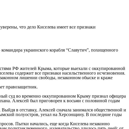
уверены, что дело Киселева имеет все признаки
 командира украинского корабля “Славутич”, похищенного
ластями РФ жителей Крыма, которые выехали с оккупированной
иселева содержит все признаки насильственного исчезновения.
езаконном лишении свободы, незаконном обыске и краже
ает правозащитник.
онный суд во временно оккупированном Крыму признал офицера
хана. Алексей был приговорен к восьми с половиной годам
 Выйдя в отставку, Алексей сначала занимался общественной и
рымский полуостров, уехал на Херсонщину. В последние годы
просов. Пытки начались, еще когда Киселева незаконно
ам политзаключенного, издевательство длилось пять дней: от