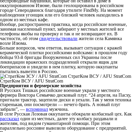
беспроводные наушники, которые он оставил в доме в
оккупированном Изюме, были геолоцированы в российском
городе Северодвинск благодаря утилите FindMy. На момент
наблюдения угонщик или его близкий человек находились в
одном из местных кафе.
Вообще, распространена практика, когда российские военные,
занимая населенный пункт, забирают у местных жителей все
телефоны якобы на проверку и так и не возвращают их. В
частности, об этом
свидетельствовали
жители села Камянка
возле Изюма.
Больше вопросов, чем ответов, вызывает ситуация с кражей
керамической плитки российскими войсками: в прошлом году
бойцы 93-й бригады Вооруженных сил Украины после
ликвидации вражеских подразделений открыли ящик для
боеприпасов и увидели в нем плитку, которую оккупанты
пытались вывезти в Россию.
СтратКом ВСУ / AFU StratCom
Предприятия и фермерские хозяйства
В Русских Тишках российские военные украли у местного
фермера Виктора Семьячко дисковый плуг. “24 апреля, на Пасху,
пригнали трактор, зацепили диски и уехали. Так у меня техника
старенькая, они посмотрели — нечего брать. А новый плуг
забрали”, —
вспоминал
мужчина.
В селе Русская Лозовая оккупанты обокрали колбасный цех. Как
рассказал
один из местных, далее эту колбасу раздавали и
жителям, под видом гуманитарной помощи. При этом
параллельно россияне вывозили оборудование с предприятий.