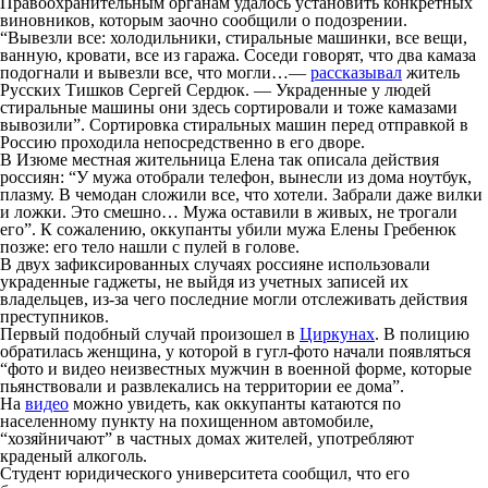
Правоохранительным органам удалось установить конкретных
виновников, которым заочно сообщили о подозрении.
“Вывезли все: холодильники, стиральные машинки, все вещи,
ванную, кровати, все из гаража. Соседи говорят, что два камаза
подогнали и вывезли все, что могли…—
рассказывал
житель
Русских Тишков Сергей Сердюк. — Украденные у людей
стиральные машины они здесь сортировали и тоже камазами
вывозили”. Сортировка стиральных машин перед отправкой в
Россию проходила непосредственно в его дворе.
В Изюме местная жительница Елена так описала действия
россиян: “У мужа отобрали телефон, вынесли из дома ноутбук,
плазму. В чемодан сложили все, что хотели. Забрали даже вилки
и ложки. Это смешно… Мужа оставили в живых, не трогали
его”. К сожалению, оккупанты убили мужа Елены Гребенюк
позже: его тело нашли с пулей в голове.
В двух зафиксированных случаях россияне использовали
украденные гаджеты, не выйдя из учетных записей их
владельцев, из-за чего последние могли отслеживать действия
преступников.
Первый подобный случай произошел в
Циркунах
. В полицию
обратилась женщина, у которой в гугл-фото начали появляться
“фото и видео неизвестных мужчин в военной форме, которые
пьянствовали и развлекались на территории ее дома”.
На
видео
можно увидеть, как оккупанты катаются по
населенному пункту на похищенном автомобиле,
“хозяйничают” в частных домах жителей, употребляют
краденый алкоголь.
Студент юридического университета сообщил, что его