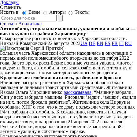
Доклады
Отменить
Искать в:
Везде
Авторы
Тексты
Статьи
/
Аналитика
Автомобили, стиральные машины, украшения и колбасы —
как оккупанты грабили Харьковщину
О мародерстве российских военных в Харьковской области.
Николай Комаровский
22 августа 2023
UA
DE
EN
ES
FR
IT
RU
Большая часть Харьковской области находилась в оккупации с
первых дней полномасштабного вторжения до сентября 2022
года. За это время российские военные успели украсть многое:
предметы быта, автомобили, сельскохозяйственную технику и
даже микросхемы с компьютеров научного учреждения.
Краденые автомобили: катались, разбивали и бросали
Наиболее распространенным в Харьковской области было
завладение личными транспортными средствами. Жительница
Изюма Ольга Мирошниченко
рассказывала
: “Машину забрали.
Они у всех забирали машины. Рисовали ’зедки’, ’вешки’, ездили
на них, потом бросали разбитые”. Жительница села Циркуны
сообщила ХПГ о том, что к ее дому подъехали четверо военных
РФ и забрали автомобиль. К сожалению, известны и случаи,
когда жителей населенных пунктов убивали с целью завладеть
их имуществом, как произошло 21 апреля 2022 года в селе
Русские Тишки, когда российские военные застрелили 58-
летнего мужчину в собственном гараже.
Большое количество автотранспорта россияне