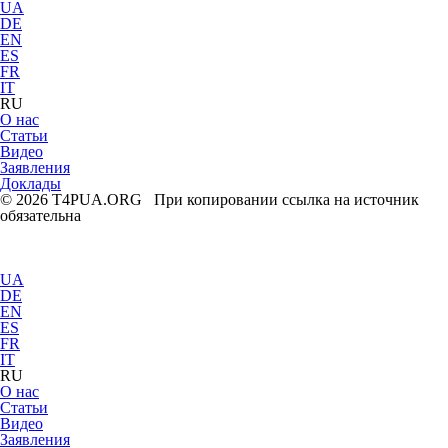
UA
DE
EN
ES
FR
IT
RU
О нас
Статьи
Видео
Заявления
Доклады
© 2026 T4PUA.ORG При копировании ссылка на источник
обязательна
UA
DE
EN
ES
FR
IT
RU
О нас
Статьи
Видео
Заявления