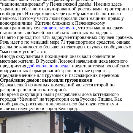
“национализировали” у Печенежской дамбы. Именно здесь
украинцы убегали с оккупированной россиянами территории на
свободную. Но переходить через дамбу можно было только
пешком. Поэтому часто люди бросали свои машины прямо у
водохранилища. Жители ближних к Печенежскому
водохранилищу сел
свидетельствуют
, что эти машины сразу
становились добычей российских военных мародеров.
На авто приходится 43% задокументированных случаев грабежа.
Речь идет о по меньшей мере 71 транспортном средстве, однако
реальное количество больше: в некоторых случаях сообщалось о
“массовом угоне” авто.
Иногда оккупантам в похищении оказывали содействие
местные жители. В Русской Лозовой начальник цеха местного
предприятия
добровольно передал
представителям российских
вооруженных формирований транспортные средства,
предназначенные для грузовых и пассажирских перевозок.
Ограбление домов: вывозили грузовиками
Кража вещей из личных помещений является второй по
распространенности категорией.
Во время оккупации были разграблены дома коттеджного
городка “Удачино” на территории села Русские Тишки. Как
сообщалось, россияне присвоили всю бытовую технику и
вывезли имущество в город Белгород.