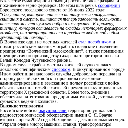
В качестве гуманитарной помощи россияне также раздавали
похищенное зерно фермеров. Об этом шла речь в
сообщении
Боровского поселкового совета от 16 июня 2022 года:
“
Оккупанты, которые принесли на нашу землю разрушения,
скитания и смерть, пытаются теперь завоевать лояльность
населения за счет чужого добра и имущества.
К примеру,
пшеницу, которая оставалась на складах некоторых фермерских
хозяйств, они экспроприировали и раздают людям под видом
гуманитарной помощи
”.
В Волчанске один из местных жителей
стал пособником
и
помог российским военным ограбить складские помещения
предприятия “Волчанский мясокомбинат”, а также помещения
предприятия по производству сахара на территории поселка
Белый Колодец Чугуевского района.
В одном случае грабеж местных жителей осуществлялся
довольно специфическим
способом
. В оккупированном городе
Изюм работница налоговой службы добровольно перешла на
сторону российских войск и проводила незаконное
администрирование и взыскание в пользу российских войск
обязательных платежей с жителей временно оккупированных
территорий Харьковской области. Более того, женщина
обеспечила патентование предпринимательской деятельности
субъектов ведения хозяйства.
Высокие технологии
Российские войска
оккупировали
территорию уникальной
радиоастрономической обсерватории имени С. Я. Брауде
второго апреля 2022 года. Находились здесь несколько месяцев.
“Украли очень много: машины, станки, трансформаторы,