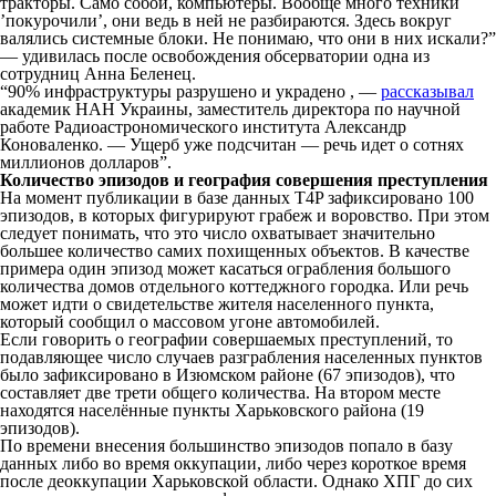
тракторы. Само собой, компьютеры. Вообще много техники
’покурочили’, они ведь в ней не разбираются. Здесь вокруг
валялись системные блоки. Не понимаю, что они в них искали?”
— удивилась после освобождения обсерватории одна из
сотрудниц Анна Беленец.
“90% инфраструктуры разрушено и украдено , —
рассказывал
академик НАН Украины, заместитель директора по научной
работе Радиоастрономического института Александр
Коноваленко. — Ущерб уже подсчитан — речь идет о сотнях
миллионов долларов”.
Количество эпизодов и география совершения преступления
На момент публикации в базе данных T4P зафиксировано 100
эпизодов, в которых фигурируют грабеж и воровство. При этом
следует понимать, что это число охватывает значительно
большее количество самих похищенных объектов. В качестве
примера один эпизод может касаться ограбления большого
количества домов отдельного коттеджного городка. Или речь
может идти о свидетельстве жителя населенного пункта,
который сообщил о массовом угоне автомобилей.
Если говорить о географии совершаемых преступлений, то
подавляющее число случаев разграбления населенных пунктов
было зафиксировано в Изюмском районе (67 эпизодов), что
составляет две трети общего количества. На втором месте
находятся населённые пункты Харьковского района (19
эпизодов).
По времени внесения большинство эпизодов попало в базу
данных либо во время оккупации, либо через короткое время
после деоккупации Харьковской области. Однако ХПГ до сих