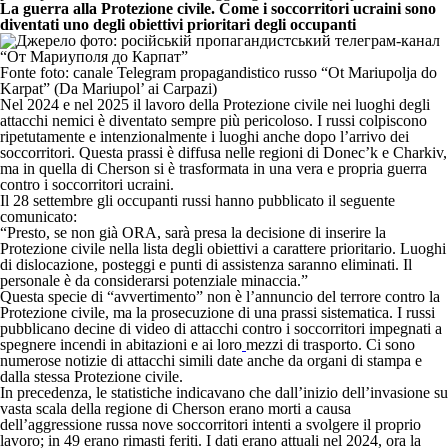
La guerra alla Protezione civile. Come i soccorritori ucraini sono
diventati uno degli obiettivi prioritari degli occupanti
Fonte foto: canale Telegram propagandistico russo “Ot Mariupolja do
Karpat” (Da Mariupol’ ai Carpazi)
Nel 2024 e nel 2025 il lavoro della Protezione civile nei luoghi degli
attacchi nemici è diventato sempre più pericoloso. I russi colpiscono
ripetutamente e intenzionalmente i luoghi anche dopo l’arrivo dei
soccorritori. Questa prassi è diffusa nelle regioni di Donec’k e Charkiv,
ma in quella di Cherson si è trasformata in una vera e propria guerra
contro i soccorritori ucraini.
Il 28 settembre gli occupanti russi hanno pubblicato il seguente
comunicato:
“Presto, se non già ORA, sarà presa la decisione di inserire la
Protezione civile nella lista degli obiettivi a carattere prioritario. Luoghi
di dislocazione, posteggi e punti di assistenza saranno eliminati. Il
personale è da considerarsi potenziale minaccia.”
Questa specie di “avvertimento” non è l’annuncio del terrore contro la
Protezione civile, ma la prosecuzione di una prassi sistematica. I russi
pubblicano decine di video di attacchi contro i soccorritori impegnati a
spegnere incendi in abitazioni e ai loro
mezzi di trasporto. Ci sono
numerose notizie di attacchi simili date anche da organi di stampa e
dalla stessa Protezione civile.
In precedenza, le statistiche indicavano che dall’inizio dell’invasione su
vasta scala della regione di Cherson erano morti a causa
dell’aggressione russa nove soccorritori intenti a svolgere il proprio
lavoro; in 49 erano rimasti feriti. I dati erano attuali nel 2024, ora la