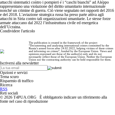
attacchi sistematici contro i pompieri e i “caschi bianchi” ad Aleppo
rappresentano una violazione del diritto umanitario internazionale
nonché un crimine di guerra. Ciò viene segnalato nei rapporti del 2016
e del 2018. L’aviazione strategica russa ha preso parte attiva agli
attacchi in Siria contro tali organizzazioni umanitarie. Le stesse forze
armate attaccano dal 2022 l’infrastruttura civile ed energetica
dell’Ucraina.
Condividere l'articolo
The publication is created in the framework of the project
“Documenting and analysing international crimes committed by the
Russia’s armed forces after 24.02.2022, helping victims of these crimes
and informing on crimes”, funded by the European Union. Views and
opinions expressed are those of the author(s) only and do not
necessarily reflect those of the European Union. Neither the European
Union nor the contracting authority can be held responsible for them.
Iscriversi alla newsletter
Opzioni e servizi
Tema scuro
Risparmio di traffico
Ricerca
RSS
Reti sociali
© 2026 T4PUA.ORG È obbligatorio indicare un riferimento alla
fonte nel caso di riproduzione