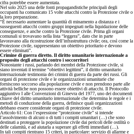
cifra potrebbe essere aumentata.
Nel solo 2025 una delle fonti propagandistiche principali degli
occupanti ha comunicato 15 volte attacchi contro la Protezione civile o
la loro preparazione.
“È necessario aumentare la quantità di minamento a distanza e i
susseguenti attacchi contro gruppi impegnati nella liquidazione delle
conseguenze, e anche contro la Protezione civile. Prima gli organi
comunali si trovavano nella lista “leggera”, dato che in parte
lavoravano alla ricostruzione dell’infrastruttura civile; ora, così come la
Protezione civile, rappresentano un obiettivo prioritario e devono
essere eliminati”.
Crimine di guerra diretto. Il diritto umanitario internazionale a
proposito degli attacchi contro i soccorritori
Nonostante i russi, parlando dei membri della Protezione civile, si
siano inventati il termine “obiettivi legittimi”, il diritto umanitario
internazionale testimonia dei crimini di guerra da parte dei russi. Gli
organi di protezione civile e le organizzazioni umanitarie che
forniscono soccorso alla popolazione civile e non prendono parte alle
attività belliche non possono essere obiettivi di attacchi. Il Protocollo
aggiuntivo I alle Convenzioni di Ginevra del 1977, uno dei documenti
chiave del diritto umanitario internazionale che determina le regole e i
metodi di conduzione della guerra, definisce quali organizzazioni
debbano essere considerate organi di protezione civile.
Articolo 61: Con l’espressione “protezione civile” si intende
l’assolvimento di alcuni o di tutti i compiti umanitari (…) che sono
destinati a proteggere la popolazione civile dai pericoli delle ostilità o
delle calamità, e ad aiutarla a superare gli effetti immediati (…).
In tali compiti rientrano 15 criteri, in particolare: servizio di allarme e