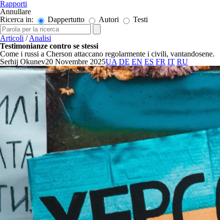
Rapporti
Annullare
Ricerca in:
Dappertutto
Autori
Testi
Articoli
/
Analisi
Testimonianze contro se stessi
Come i russi a Cherson attaccano regolarmente i civili, vantandosene.
Serhij Okunev
20 Novembre 2025
UA
DE
EN
ES
FR
IT
RU