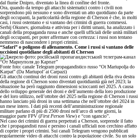
dal fiume Dnipro, diventato la linea di confine del fronte.
Ora, quando da tempo gli attacchi sistematici contro i civili non
sorprendono più nessuno e sono diventati un atto quotidiano da parte
degli occupanti, la particolarità della regione di Cherson è che, in molti
casi, i russi ostentano e si vantano dei crimini di guerra commessi.
Serhij Okunev, giornalista e attivista per i diritti umani, ha analizzato i
canali della propaganda russa e anche quelli ufficiali delle unità militari
degli occupanti, per poter affermare con certezza: i russi non tentano
nemmeno di nascondere i propri crimini.
“Safari” o poligono di allenamento. Come i russi si vantano delle
uccisioni quotidiane degli abitanti di Cherson
Fonte foto: canale Telegram propagandistico russo “Ot Mariupolja do
Karpat” (Da Mariupol’ ai Carpazi)
Gli attacchi continui dei droni russi contro gli abitanti della riva destra
della regione di Cherson sono diventati quotidianità già nel 2023; la
situazione ha però raggiunto dimensioni scioccanti nel 2025. A causa
dello sviluppo generale dei droni e dell’aumento della loro produzione
e del loro utilizzo, nell’ottobre del 2025 nella regione di Cherson i russi
hanno lanciato più droni in una settimana che nell’ottobre del 2024 in
un mese intero. I dati più recenti dell’amministrazione regionale
militare parlano di più di 2500 droni nell’arco di sette giorni, la
maggior parte FPV (
First Person View
) e “con sgancio”.
Nel caso dei crimini di guerra perpetrati a Cherson, sorprende il fatto
che i propagandisti russi e persino i canali ufficiali non cerchino affatto
di coprire i propri crimini. Sui canali Telegram vengono pubblicati
regolarmente video di attacchi contro la popolazione civile. Su un solo