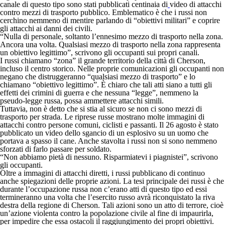
canale di questo tipo sono stati pubblicati centinaia di
video di attacchi
contro mezzi di trasporto pubblico. Emblematico è che i russi non
cerchino nemmeno di mentire parlando di “obiettivi militari” e coprire
gli attacchi ai danni dei civili.
“Nulla di personale, soltanto l’ennesimo mezzo di trasporto nella zona.
Ancora una volta. Qualsiasi mezzo di trasporto nella zona rappresenta
un obiettivo legittimo”, scrivono gli occupanti sui propri canali.
I russi chiamano “zona” il grande territorio della città di Cherson,
incluso il centro storico. Nelle proprie comunicazioni gli occupanti non
negano che distruggeranno “qualsiasi mezzo di trasporto” e lo
chiamano “obiettivo legittimo”. È chiaro che tali atti siano a tutti gli
effetti dei crimini di guerra e che nessuna “legge”, nemmeno la
pseudo-legge russa, possa ammettere attacchi simili.
Tuttavia, non è detto che si stia al sicuro se non ci sono mezzi di
trasporto per strada. Le riprese russe mostrano molte immagini di
attacchi contro persone comuni, ciclisti e passanti. Il 26 agosto è stato
pubblicato un video dello sgancio di un esplosivo su un uomo che
portava a spasso il cane. Anche stavolta i russi non si sono nemmeno
sforzati di farlo passare per soldato.
“Non abbiamo pietà di nessuno. Risparmiatevi i piagnistei”, scrivono
gli occupanti.
Oltre a immagini di attacchi diretti, i russi pubblicano di continuo
anche spiegazioni delle proprie azioni. La tesi principale dei russi è che
durante l’occupazione russa non c’erano atti di questo tipo ed essi
termineranno una volta che l’esercito russo avrà riconquistato la riva
destra della regione di Cherson. Tali azioni sono un atto di terrore, cioè
un’azione violenta contro la popolazione civile al fine di impaurirla,
per impedire che essa ostacoli il raggiungimento dei propri obiettivi.