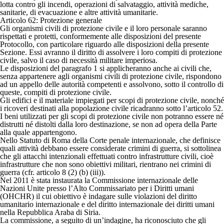
lotta contro gli incendi, operazioni di salvataggio, attività mediche,
sanitarie, di evacuazione e altre attività umanitarie.
Articolo 62: Protezione generale
Gli organismi civili di protezione civile e il loro personale saranno
rispettati e protetti, conformemente alle disposizioni del presente
Protocollo, con particolare riguardo alle disposizioni della presente
Sezione. Essi avranno il diritto di assolvere i loro compiti di protezione
civile, salvo il caso di necessità militare imperiosa.
Le disposizioni del paragrafo 1 si applicheranno anche ai civili che,
senza appartenere agli organismi civili di protezione civile, rispondono
ad un appello delle autorità competenti e assolvono, sotto il controllo di
queste, compiti di protezione civile.
Gli edifici e il materiale impiegati per scopi di protezione civile, nonché
i ricoveri destinati alla popolazione civile ricadranno sotto l’articolo 52.
I beni utilizzati per gli scopi di protezione civile non potranno essere né
distrutti né distolti dalla loro destinazione, se non ad opera della Parte
alla quale appartengono.
Nello Statuto di Roma della Corte penale internazionale, che definisce
quali attività debbano essere considerate crimini di guerra, si sottolinea
che gli attacchi intenzionali effettuati contro infrastrutture civili, cioè
infrastrutture che non sono obiettivi militari, rientrano nei crimini di
guerra (cfr. articolo 8 (2) (b) (iii)).
Nel 2011 è stata instaurata la Commissione internazionale delle
Nazioni Unite presso l’Alto Commissariato per i Diritti umani
(OHCHR) il cui obiettivo è indagare sulle violazioni del diritto
umanitario internazionale e del diritto internazionale dei diritti umani
nella Repubblica Araba di Siria.
La commissione, a seguito di un’indagine, ha riconosciuto che gli