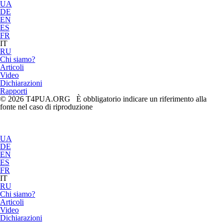
UA
DE
EN
ES
FR
IT
RU
Chi siamo?
Articoli
Video
Dichiarazioni
Rapporti
© 2026 T4PUA.ORG È obbligatorio indicare un riferimento alla
fonte nel caso di riproduzione
UA
DE
EN
ES
FR
IT
RU
Chi siamo?
Articoli
Video
Dichiarazioni