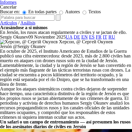
Informes
Cancelar
Buscar en:
En todas partes
Autores
Textos
Artículos
/
Análisis
Acusándose a sí mismos
En Jersón, los rusos atacan regularmente a civiles y se jactan de ello.
Sergiy Okunev
09 Noviembre 2025
UA
DE
EN
ES
FR
IT
RU
Jersón @Sergiy Okunev
En octubre de 2025, el Instituto Americano de Estudios de la Guerra
publicó una cifra estremecedora: desde 2023, más de 2.800 civiles han
muerto en ataques con drones rusos solo en la ciudad de Jersón.
Lamentablemente, la ciudad y la región de Jersón se han convertido en
el ejemplo más flagrante de las tácticas terroristas rusas con drones. La
ciudad se encuentra a pocos kilómetros del territorio ocupado, y la
región está separada por el río Dnipro, que se ha transformado en una
línea de frente.
Aunque los ataques sistemáticos contra civiles dejaron de sorprender
hace tiempo, una característica distintiva de la región de Jersón es que
los propios rusos se jactan abiertamente de sus crímenes de guerra. El
periodista y activista de derechos humanos Sergiy Okunev analizó los
recursos propagandísticos rusos y los canales oficiales de las unidades
militares ocupantes, y comprobó que los responsables de estos
crímenes ni siquiera intentan ocultar sus actos.
Un safari o un campo de entrenamiento — así presumen los rusos
de los asesinatos diarios de civiles en Jersón