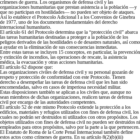
crímenes
de guerra. Los organismos de defensa civil y las
organizaciones humanitarias que prestan asistencia a la población —y
que no participan en hostilidades— no pueden ser objeto de ataques.
Así lo establece el Protocolo Adicional I a los Convenios de Ginebra
de 1977, uno de los documentos fundamentales del derecho
internacional humanitario.
El artículo 61 del Protocolo determina que la “protección civil” abarca
las tareas humanitarias destinadas a proteger a la población de los
peligros derivados de las hostilidades o de desastres naturales, así como
a ayudar en la eliminación de sus consecuencias inmediatas.
Entre estas tareas se incluyen 15 conceptos, en particular, la prevención
y extinción de incendios, las operaciones de rescate, la asistencia
médica, la evacuación y otras acciones humanitarias.
El artículo 62 dispone que:
Las organizaciones civiles de defensa civil y su personal gozarán de
respeto y protección de conformidad con este Protocolo. Tienen
derecho a desempeñar las tareas de defensa civil que les han sido
encomendadas, salvo en casos de imperiosa necesidad militar.
Estas disposiciones también se aplican a los civiles que, aunque no
sean miembros de dichas organizaciones, realicen tareas de defensa
civil por encargo de las autoridades competentes.
El artículo 52 de este mismo Protocolo extiende la protección a los
edificios, materiales y refugios utilizados con fines de defensa civil, los
cuales no podrán ser destruidos ni utilizados con otros propósitos. Los
objetos utilizados con fines de defensa civil no pueden ser destruidos ni
empleados para otros propósitos, salvo por la parte a la que pertenecen.
El Estatuto de Roma de la Corte Penal Internacional también define
estos actos como crímenes de guerra. En su artículo 8(2)(b)(iii)