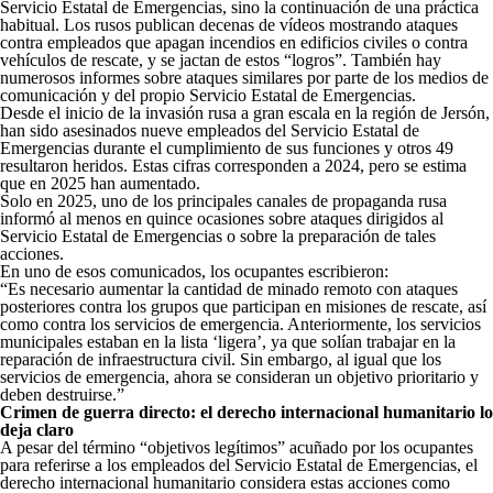
Servicio Estatal de Emergencias, sino la continuación de una práctica
habitual. Los rusos publican decenas de vídeos mostrando ataques
contra empleados que apagan incendios en edificios civiles o contra
vehículos de rescate, y se jactan de estos “logros”. También hay
numerosos informes sobre ataques similares por parte de los medios de
comunicación y del propio Servicio Estatal de Emergencias.
Desde el inicio de la invasión rusa a gran escala en la región de Jersón,
han sido asesinados nueve empleados del Servicio Estatal de
Emergencias durante el cumplimiento de sus funciones y otros 49
resultaron heridos. Estas cifras corresponden a 2024, pero se estima
que en 2025 han aumentado.
Solo en 2025, uno de los principales canales de propaganda rusa
informó al menos en quince ocasiones sobre ataques dirigidos al
Servicio Estatal de Emergencias o sobre la preparación de tales
acciones.
En uno de esos comunicados, los ocupantes escribieron:
“Es necesario aumentar la cantidad de minado remoto con ataques
posteriores contra los grupos que participan en misiones de rescate, así
como contra los servicios de emergencia. Anteriormente, los servicios
municipales estaban en la lista ‘ligera’, ya que solían trabajar en la
reparación de infraestructura civil. Sin embargo, al igual que los
servicios de emergencia, ahora se consideran un objetivo prioritario y
deben destruirse.”
Crimen de guerra directo: el derecho internacional humanitario lo
deja claro
A pesar del término “objetivos legítimos” acuñado por los ocupantes
para referirse a los empleados del Servicio Estatal de Emergencias, el
derecho internacional humanitario considera estas acciones como