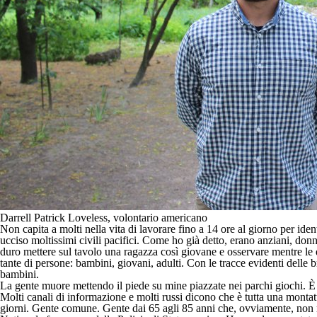
Darrell Patrick Loveless, volontario americano
Non capita a molti nella vita di lavorare fino a 14 ore al giorno per id
ucciso moltissimi civili pacifici. Come ho già detto, erano anziani, donn
duro mettere sul tavolo una ragazza così giovane e osservare mentre le d
tante di persone: bambini, giovani, adulti. Con le tracce evidenti delle 
bambini.
La gente muore mettendo il piede su mine piazzate nei parchi giochi. È
Molti canali di informazione e molti russi dicono che è tutta una montat
giorni. Gente comune. Gente dai 65 agli 85 anni che, ovviamente, non r