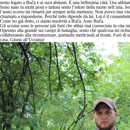
sento legato a Buča e ai suoi abitanti. È una bellissima città. Ora abb
Sono stato in molti posti e tuttora sento l’odore della morte nell’aria.
l’anno scorso mi rimarrà per sempre nella memoria. Non avevo mai visto 
chiamato a risponderne. Perché tutto dipende da lui. Lui è il comandante
Come ho già detto, ci siamo trasferiti a Buča. Amo Buča.
Gli ucraini sono le persone più forti che abbia mai conosciuto in vita mi
Operano alla grande sui campi di battaglia, sento che qualcosa mi richi
collaborando alla ricostruzione, portando medicinali al fronte. Farò di t
casa. Gloria all’Ucraina!