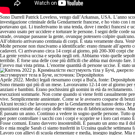
Sono Darrell Patrick Loveless, vengo dall’Arkansas, USA. L’anno scorso er
investigazione criminale della Gendarmerie francese, e ho visto con i miei
portavano qui. Li trasferivamo in una tenda, dove i medici francesi e uc
avevano usato per uccidere e torturare le persone. I segni delle corde s
strade, ovunque passasse la gente, ovunque potessero colpire qualcuno
All’obitorio arrivavano centinaia di corpi. È stata veramente dura. Veni
Molte persone non riuscivamo a identificarle: erano rimaste all’aperto 
cadaveri. Ci arrivavano circa 14 corpi al giorno, più 200-300 corpi che 
La gente veniva uccisa e sepolta negli orti. Abbiamo visto quelle sepoltu
terribile. È forse una delle cose più difficili che abbia mai dovuto fare
l’avevo mai vista prima. L’enorme quantità di persone uccise. È stato u
Aprile 2022. Medici legali riesumano corpi a Buča, fonte: Depositphot
Sono rimasto qui più di un mese. Lavoravamo 12-14 ore al giorno per st
anziani e bambini. Erano pochissimi gli uomini in età da reclutamento. 
esecuzioni sommarie. Non come quando si viene feriti casualmente perché 
vive. Semplicemente annientate. Come se le avessero cosparse di benzin
Alcuni tecnici che lavoravano per la Gendarmerie mi hanno detto che pre
munizioni estratte dai corpi delle vittime era di fabbricazione russa. Mun
È passato un anno. Continuo a vedere in sogno quelle persone. Tutto quest
per poter controllare i sacchi con i corpi e scoprire se i loro cari erano lì
Fosse comuni. Erano davvero insostenibili. È passato un anno ma il dol
Io e mia moglie Sarah ci siamo trasferiti in Ucraina qualche settimana 
Lavoro con allievi di scuola elementare e media, insegno inglese. Mia