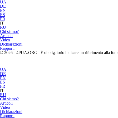
UA
DE
EN
ES
FR
IT
RU
Chi siamo?
Articoli
Video
Dichiarazioni
Rapporti
© 2026 T4PUA.ORG È obbligatorio indicare un riferimento alla fonte 
UA
DE
EN
ES
FR
IT
RU
Chi siamo?
Articoli
Video
Dichiarazioni
Rapporti