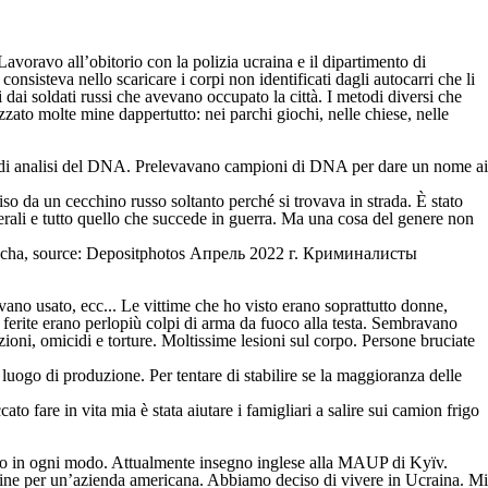
Lavoravo all’obitorio con la polizia ucraina e il dipartimento di
onsisteva nello scaricare i corpi non identificati dagli autocarri che li
 dai soldati russi che avevano occupato la città. I metodi diversi che
zzato molte mine dappertutto: nei parchi giochi, nelle chiese, nelle
erti di analisi del DNA. Prelevavano campioni di DNA per dare un nome ai
iso da un cecchino russo soltanto perché si trovava in strada. È stato
aterali e tutto quello che succede in guerra. Ma una cosa del genere non
no usato, ecc... Le vittime che ho visto erano soprattutto donne,
 ferite erano perlopiù colpi di arma da fuoco alla testa. Sembravano
ioni, omicidi e torture. Moltissime lesioni sul corpo. Persone bruciate
luogo di produzione. Per tentare di stabilire se la maggioranza delle
 fare in vita mia è stata aiutare i famigliari a salire sui camion frigo
nerlo in ogni modo. Attualmente insegno inglese alla MAUP di Kyïv.
line per un’azienda americana. Abbiamo deciso di vivere in Ucraina. Mi