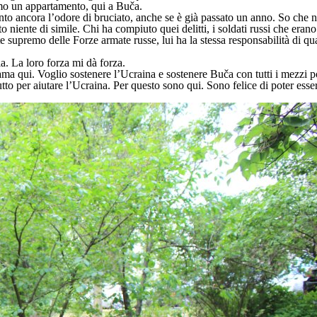
iamo un appartamento, qui a Buča.
 Sento ancora l’odore di bruciato, anche se è già passato un anno. So ch
niente di simile. Chi ha compiuto quei delitti, i soldati russi che eran
 supremo delle Forze armate russe, lui ha la stessa responsabilità di qu
a. La loro forza mi dà forza.
ama qui. Voglio sostenere l’Ucraina e sostenere Buča con tutti i mezzi p
utto per aiutare l’Ucraina. Per questo sono qui. Sono felice di poter esse