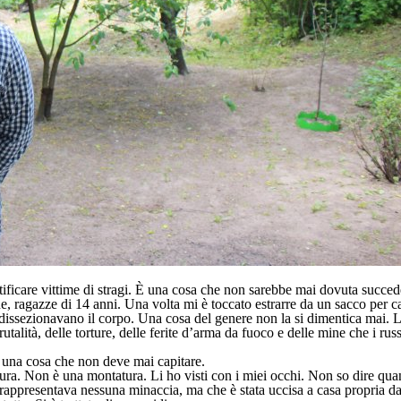
entificare vittime di stragi. È una cosa che non sarebbe mai dovuta succe
e, ragazze di 14 anni. Una volta mi è toccato estrarre da un sacco per ca
issezionavano il corpo. Una cosa del genere non la si dimentica mai. La 
brutalità, delle torture, delle ferite d’arma da fuoco e delle mine che i 
 una cosa che non deve mai capitare.
ura. Non è una montatura. Li ho visti con i miei occhi. Non so dire quant
appresentava nessuna minaccia, ma che è stata uccisa a casa propria da