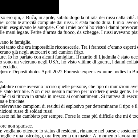
o qui, a Buča, in aprile, subito dopo la ritirata dei russi dalla città. 
 occhi le atrocità compiute dai russi. È stata molto dura. Il mio lavoro c
raini eseguivano le autopsie. Con i miei occhi ho visto i danni provocati
ulle mani legate. Ferite d’arma da fuoco, da schegge. I russi avevano pia
.
vano le famiglie.
così tanto che era impossibile riconoscerle. Tra i francesi c’erano esp
erano già negli autocarri e nei camion frigo.
re. Io ho parlato con alcuni famigliari. Il marito di Ljudmila è stato ucc
. Io sono un veterano negli USA, ho visto vittime di guerra, i danni coll
n eccidio.
os
abilire come avevano ucciso quelle persone, che tipo di munizioni aveva
È stato terribile. Non c’era nessun motivo per uccidere questa gente. Le
ci si ritrova in strada in mezzo ai combattimenti. Si trattava di esecuz
a e bruciate.
levavano campioni di residui di esplosivo per determinarne il tipo e il 
izioni russe di soldati russi.
o mi ha cambiato per sempre. Forse la cosa più difficile che mi è toccato
.
ore non sparisce.
fa: vogliamo ottenere lo status di residenti, rimanere nel paese e soste
 moglie è una psicologa, ora frequenta un master. Al momento lavora on