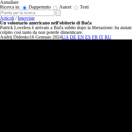
Annullare
Ricerca in:
Dappertutto
Autori
Testi
Articoli
/
Interviste
Un volontario americano nell’obitorio di Buča
Patrick Loveless è arrivato a Buča subito dopo la liberazione: ha aiutato
colpito così tanto da non poterle dimenticare.
Andrij Didenko
16 Gennaio 2024
UA
DE
EN
ES
FR
IT
RU