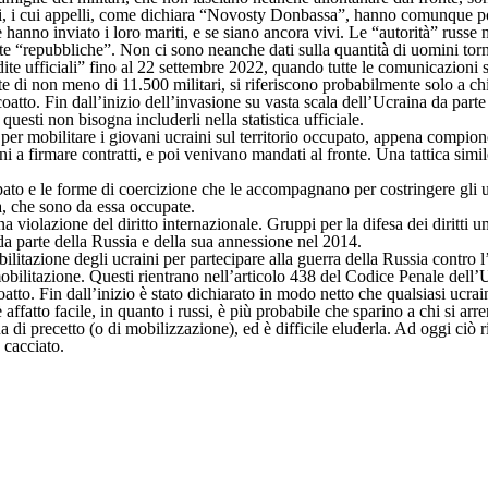
ti, i cui appelli, come dichiara “Novosty Donbassa”, hanno comunque por
e hanno inviato i loro mariti, e se siano ancora vivi. Le “autorità” rus
tte “repubbliche”. Non ci sono neanche dati sulla quantità di uomini torna
e ufficiali” fino al 22 settembre 2022, quando tutte le comunicazioni sim
i non meno di 11.500 militari, si riferiscono probabilmente solo a chi 
tto. Fin dall’inizio dell’invasione su vasta scala dell’Ucraina da parte
sti non bisogna includerli nella statistica ufficiale.
per mobilitare i giovani ucraini sul territorio occupato, appena compiono
ni a firmare contratti, e poi venivano mandati al fronte. Una tattica simi
pato e le forme di coercizione che le accompagnano per costringere gli uc
ya, che sono da essa occupate.
a violazione del diritto internazionale. Gruppi per la difesa dei diritti 
a parte della Russia e della sua annessione nel 2014.
ilitazione degli ucraini per partecipare alla guerra della Russia contro 
 mobilitazione. Questi rientrano nell’articolo 438 del Codice Penale dell’
atto. Fin dall’inizio è stato dichiarato in modo netto che qualsiasi ucrai
affatto facile, in quanto i russi, è più probabile che sparino a chi si arr
 di precetto (o di mobilizzazione), ed è difficile eluderla. Ad oggi ciò
 cacciato.