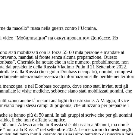
ne da macello” russa nella guerra contro l’Ucraina.
 sono stati mobilizzati con la forza 55-60 mila persone e mandate al
lavoravano, mandati al fronte senza alcuna preparazione. Questo
el Donbass”, Cherniak ha notato che in tale numero, probabilmente, non
iata dal presidente della Russia Vladimir Putin il 21 Settembre 2022.
trollate dalla Russia (in seguito Donbass occupato), uomini, compresi
ertamente intenzionale assenza di informazioni sulle perdite nei territori
a menzogna, e nel Donbass occupato, dove sono stati inviati tutti gli
nnullate le visite mediche, sebbene siano stati mobilizzati uomini, che
 utilizzano anche là metodi analoghi di costrizione. A Maggio, il vice
nviano negli stessi campi di prigionia, che utilizzano per preparare i
e se hanno più di 50 anni. In tali gruppi si scrive che per gli uomini
alido, il che non è affatto semplice.
a 50 anni. Adesso anche in Russia si è abbassato a 50 anni, ma non è
i è “unito alla Russia” nel settembre 2022. Le menzioni di questo negli
sultati tanto inutili, quanto qualsiasi altro tentativo di riuscire a farli