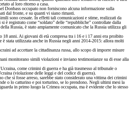
tato al loro ritorno a casa.
se nel Donbass occupato non forniscono alcuna informazione sulla
ti dal fronte, e su quanti vi siano rimasti.
ili sono cessate. In effetti tali comunicazioni e stime, realizzati da
si è registrato come “soldato” delle “repubbliche” controllate dalla
 della Russia, è stato ampiamente comunicato che la Russia utilizza gli
 18 anni. Ai giovani di età compresa tra i 16 e i 17 anni era proibito
le è stata utilizzata anche in Russia negli anni 2014-2015: allora molti
raini ad accettare la cittadinanza russa, allo scopo di imporre misure
umani monitorano simili violazioni e inviano testimonianze su di esse alla
l’Ucraina, come crimini di guerra e ha già trasmesso al tribunale o
Ucraina (violazione delle leggi e del codice di guerra).
no che si fosse arreso, sarebbe stato considerato una vittima dei crimini
ende o lo catturino e poi torturino, se lo prendono. Negli ultimi mesi la
 riguarda in primo luogo la Crimea occupata, ma è evidente che lo stesso