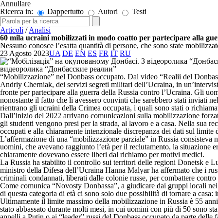
Annullare
Ricerca in:
Dappertutto
Autori
Testi
Articoli
/
Analisi
60 mila ucraini mobilizzati in modo coatto per partecipare alla gu
Nessuno conosce l’esatta quantità di persone, che sono state mobilizza
23 Agosto 2023
UA
DE
EN
ES
FR
IT
RU
“Mobilizzazione” nel Donbass occupato. Dal video “Realii del Donbas
Andriy Cherniak, dei servizi segreti militari dell’Ucraina, in un’interv
fronte per partecipare alla guerra della Russia contro l’Ucraina. Gli u
nonostante il fatto che li avessero convinti che sarebbero stati inviati 
rientrano gli ucraini della Crimea occupata, i quali sono stati o richiam
Dall’inizio del 2022 arrivano comunicazioni sulla mobilizzazione forza
gli studenti vengono presi per la strada, al lavoro e a casa. Nella sua r
occupati e alla chiaramente intenzionale discrepanza dei dati sul limite 
L’affermazione di una “mobilizzazione parziale” in Russia consisteva nel
uomini, che avevano raggiunto l’età per il reclutamento, la situazione e
chiaramente dovevano essere liberi dal richiamo per motivi medici.
La Russia ha stabilito il controllo sui territori delle regioni Donetsk 
ministro della Difesa dell’Ucraina Hanna Malyar ha affermato che i russi 
criminali condannati, liberati dalle colonie russe, per combattere contro
Come comunica “Novosty Donbassa”, a giudicare dai gruppi locali nei soc
di questa categoria di età ci sono solo due possibilità di tornare a casa:
Ultimamente il limite massimo della mobilizzazione in Russia è 55 anni.
stato abbassato durante molti mesi, in cui uomini con più di 50 sono sta
appelli a Putin o ai “leader” russi del Donbass occupato da parte delle fam