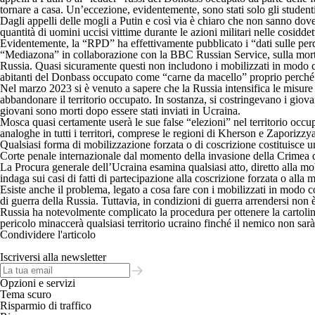
tornare a casa. Un’eccezione, evidentemente, sono stati solo gli studen
Dagli appelli delle mogli a Putin e così via è chiaro che non sanno dov
quantità di uomini uccisi vittime durante le azioni militari nelle cosidde
Evidentemente, la “RPD” ha effettivamente pubblicato i “dati sulle perdit
“Mediazona” in collaborazione con la BBC Russian Service, sulla morte d
Russia. Quasi sicuramente questi non includono i mobilizzati in modo coa
abitanti del Donbass occupato come “carne da macello” proprio perché que
Nel marzo 2023 si è venuto a sapere che la Russia intensifica le misure 
abbandonare il territorio occupato. In sostanza, si costringevano i giova
giovani sono morti dopo essere stati inviati in Ucraina.
Mosca quasi certamente userà le sue false “elezioni” nel territorio occu
analoghe in tutti i territori, comprese le regioni di Kherson e Zaporizz
Qualsiasi forma di mobilizzazione forzata o di coscrizione costituisce un
Corte penale internazionale dal momento della invasione della Crimea d
La Procura generale dell’Ucraina esamina qualsiasi atto, diretto alla mob
indaga sui casi di fatti di partecipazione alla coscrizione forzata o alla
Esiste anche il problema, legato a cosa fare con i mobilizzati in modo co
di guerra della Russia. Tuttavia, in condizioni di guerra arrendersi non è 
Russia ha notevolmente complicato la procedura per ottenere la cartolina
pericolo minaccerà qualsiasi territorio ucraino finché il nemico non sarà
Condividere l'articolo
Iscriversi alla newsletter
Opzioni e servizi
Tema scuro
Risparmio di traffico