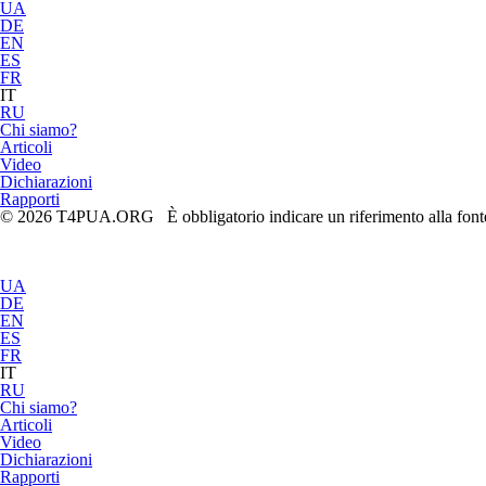
UA
DE
EN
ES
FR
IT
RU
Chi siamo?
Articoli
Video
Dichiarazioni
Rapporti
© 2026 T4PUA.ORG È obbligatorio indicare un riferimento alla fonte 
UA
DE
EN
ES
FR
IT
RU
Chi siamo?
Articoli
Video
Dichiarazioni
Rapporti