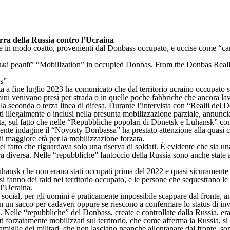
erra della Russia contro l’Ucraina
te in modo coatto, provenienti dal Donbass occupato, e uccise come “car
s”
ista a fine luglio 2023 ha comunicato che dal territorio ucraino occupato
omini venivano presi per strada o in quelle poche fabbriche che ancora 
nella seconda o terza linea di difesa. Durante l’intervista con “Realii d
ati illegalmente o inclusi nella presunta mobilizzazione parziale, annunc
ta, sul fatto che nelle “Repubbliche popolari di Donetsk e Luhansk” con
ecente indagine il “Novosty Donbassa” ha prestato attenzione alla quasi c
di maggiore età per la mobilizzazione forzata.
 fatto che riguardava solo una riserva di soldati. È evidente che sia un
ra diversa. Nelle “repubbliche” fantoccio della Russia sono anche state a
e Luhansk che non erano stati occupati prima del 2022 e quasi sicuramente
fanno dei raid nel territorio occupato, e le persone che sequestrano le i
 l’Ucraina.
ial, per gli uomini è praticamente impossibile scappare dal fronte, anch
 in un sacco per cadaveri oppure se riescono a confermare lo status di inv
 Nelle “repubbliche” del Donbass, create e controllate dalla Russia, er
ti forzatamente mobilizzati sul territorio, che come afferma la Russia, s
iglie dei militari, che non lasciano neanche allontanare dal fronte, sono ri