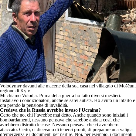
Volodymyr davanti alle macerie della sua casa nel villaggio di Moščun,
regione di Kyiv
Mi chiamo Volodja. Prima della guerra ho fatto diversi mestieri.
Installavo i condizionatori, anche se sarei autista. Ho avuto un infarto e
ora prendo la pensione di invalidità.
Credeva che la Russia avrebbe invaso l’Ucraina?
Certo che no, chi l’avrebbe mai detto. Anche quando sono iniziati i
bombardamenti, nessuno pensava che sarebbe andata così, che
avrebbero distrutto le case. Nessuno pensava che ci avrebbero
attaccato. Certo, ci dicevano di tenerci pronti, di preparare una valigia
d’emergenza e i documenti per partire. Noi, per esempio, i documenti