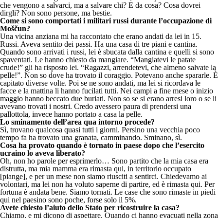
che vengono a salvarci, ma a salvare chi? E da cosa? Cosa dovrei
dirgli? Non sono persone, ma bestie.
Come si sono comportati i militari russi durante l’occupazione di
Moščun?
Una vicina anziana mi ha raccontato che erano andati da lei in 15.
Russi. Aveva sentito dei passi. Ha una casa di tre piani e cantina.
Quando sono arrivati i russi, lei è sbucata dalla cantina e quelli si sono
spaventati. Le hanno chiesto da mangiare. “Mangiatevi le patate
crude!” gli ha risposto lei. “Ragazzi, arrendetevi, che almeno salvate la
pelle!”. Non so dove ha trovato il coraggio. Potevano anche spararle. È
capitato diverse volte. Poi se ne sono andati, ma lei si ricordava le
facce e la mattina li hanno fucilati tutti. Nei campi a fine mese o inizio
maggio hanno beccato due buriati. Non so se si erano arresi loro o se li
avevano trovati i nostri. Credo avessero paura di prendersi una
pallottola, invece hanno portato a casa la pelle.
Lo sminamento dell’area qua intorno procede?
Sì, trovano qualcosa quasi tutti i giorni. Persino una vecchia poco
tempo fa ha trovato unа granata, camminando. Sminano, sì.
Cosa ha provato quando è tornato in paese dopo che l’esercito
ucraino lo aveva liberato?
Oh, non ho parole per esprimerlo… Sono partito che la mia casa era
distrutta, ma mia mamma era rimasta qui, in territorio occupato
[piange], e per un mese non siamo riusciti a sentirci. Chiedevamo ai
volontari, ma lei non ha voluto saperne di partire, ed è rimasta qui. Per
fortuna è andata bene. Siamo tornati. Le case che sono rimaste in piedi
qui nel paesino sono poche, forse solo il 5%.
Avete chiesto l’aiuto dello Stato per ricostruire la casa?
Chiamo, e mi dicono di aspettare. Quando ci hanno evacuati nella zona