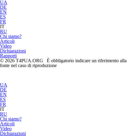
UA
DE
EN
ES
FR
IT
RU
Chi siamo?
Articoli
Video
Dichiarazioni
Rapporti
© 2026 T4PUA.ORG È obbligatorio indicare un riferimento alla
fonte nel caso di riproduzione
UA
DE
EN
ES
FR
IT
RU
Chi siamo?
Articoli
Video
Dichiarazioni