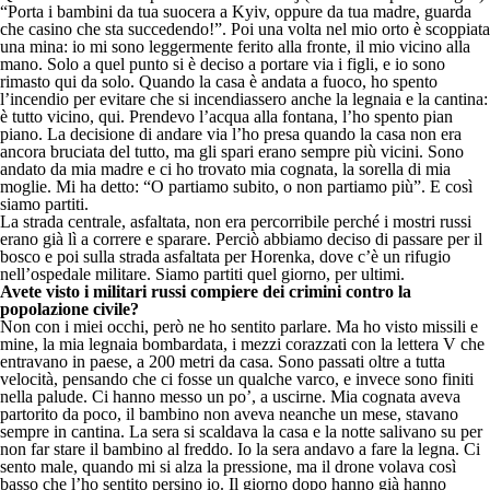
“Porta i bambini da tua suocera a Kyiv, oppure da tua madre, guarda
che casino che sta succedendo!”. Poi una volta nel mio orto è scoppiata
una mina: io mi sono leggermente ferito alla fronte, il mio vicino alla
mano. Solo a quel punto si è deciso a portare via i figli, e io sono
rimasto qui da solo. Quando la casa è andata a fuoco, ho spento
l’incendio per evitare che si incendiassero anche la legnaia e la cantina:
è tutto vicino, qui. Prendevo l’acqua alla fontana, l’ho spento pian
piano. La decisione di andare via l’ho presa quando la casa non era
ancora bruciata del tutto, ma gli spari erano sempre più vicini. Sono
andato da mia madre e ci ho trovato mia cognata, la sorella di mia
moglie. Mi ha detto: “O partiamo subito, o non partiamo più”. E così
siamo partiti.
La strada centrale, asfaltata, non era percorribile perché i mostri russi
erano già lì a correre e sparare. Perciò abbiamo deciso di passare per il
bosco e poi sulla strada asfaltata per Horenka, dove c’è un rifugio
nell’ospedale militare. Siamo partiti quel giorno, per ultimi.
Avete visto i militari russi compiere dei crimini contro la
popolazione civile?
Non con i miei occhi, però ne ho sentito parlare. Ma ho visto missili e
mine, la mia legnaia bombardata, i mezzi corazzati con la lettera V che
entravano in paese, a 200 metri da casa. Sono passati oltre a tutta
velocità, pensando che ci fosse un qualche varco, e invece sono finiti
nella palude. Ci hanno messo un po’, a uscirne. Mia cognatа aveva
partorito da poco, il bambino non aveva neanche un mese, stavano
sempre in cantina. La sera si scaldava la casa e la notte salivano su per
non far stare il bambino al freddo. Io la sera andavo a fare la legna. Ci
sento male, quando mi si alza la pressione, ma il drone volava così
basso che l’ho sentito persino io. Il giorno dopo hanno già hanno