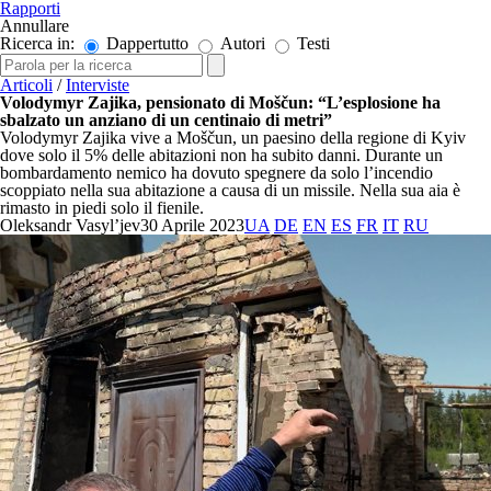
Rapporti
Annullare
Ricerca in:
Dappertutto
Autori
Testi
Articoli
/
Interviste
Volodymyr Zajika, pensionato di Moščun: “L’esplosione ha
sbalzato un anziano di un centinaio di metri”
Volodymyr Zajika vive a Moščun, un paesino della regione di Kyiv
dove solo il 5% delle abitazioni non ha subito danni. Durante un
bombardamento nemico ha dovuto spegnere da solo l’incendio
scoppiato nella sua abitazione a causa di un missile. Nella sua aia è
rimasto in piedi solo il fienile.
Oleksandr Vasyl’jev
30 Aprile 2023
UA
DE
EN
ES
FR
IT
RU