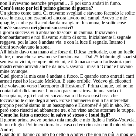
non li avevamo neanche preparati… E poi sono andati in fumo.
Com’è stato per lei il primo giorno di guerra?
Un giorno come tanti. Ci eravamo svegliati e stavamo facendo le solite
cose in casa, non essendoci ancora lavoro nei campi. Avevo le mie
quaglie, cani e gatti a cui dar da mangiare. Insomma, le solite cose…
Cos’è successo nei giorni successivi?
I giorni successivi li abbiamo trascorsi in cantina. Iniziavano i
bombardamenti e noi filavamo subito di sotto. Inizialmente il segnale
reggeva, poi la luce è andata via, e con la luce il segnale. Intanto i
droni sorvolavano la zona.
All’inizio davo una mano alle forze di Difesa territoriale, con un fucile
in tre, e neanche sapevamo se funzionava… Dal 25 febbraio gli spari si
sentivano vicini, sempre più vicini, e il 6 marzo erano fortissimi: quei
mostri erano arrivati anche da noi. Usavano i missili ‘Grad’ e tiravano
mine ovunque.
Quel giorno la mia casa è andata a fuoco. E quando sono entrati i carri
armati russi ho lasciato Moščun. È stato orribile. Vedevo gli elicotteri
che volavano verso l’aeroporto di Hostomel’. Prima cinque, poi ne ho
contati altri diciannove. Il nostro paesino si trova in una sorta di
bassopiano, e gli elicotteri sorvolavano il bosco così bassi che
toccavano le cime degli alberi. Forse l’antiaerea non li ha intercettati
proprio perché siamo in un bassopiano e Hostomel’ è più in alto. Poi
però sono riusciti ad abbatterne tre, e ho visto anche atterrare le truppe.
Come ha fatto a mettere in salvo sé stesso e i suoi figli?
Il giorno prima avevo portato mia moglie e mio figlio a Pušča-Vodycja,
in un rifugio. Poi io ero tornato a casa ed ero rimasto con il mio vicino
Andrej.
Quando mi hanno colpito ho detto a Andrej (che non ha più la moglie):