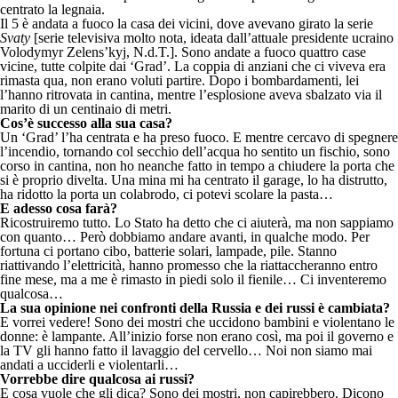
centrato la legnaia.
Il 5 è andata a fuoco la casa dei vicini, dove avevano girato la serie
Svaty
[serie televisiva molto nota, ideata dall’attuale presidente ucraino
Volodymyr Zelens’kyj, N.d.T.]. Sono andate a fuoco quattro case
vicine, tutte colpite dai ‘Grad’. La coppia di anziani che ci viveva era
rimasta qua, non erano voluti partire. Dopo i bombardamenti, lei
l’hanno ritrovata in cantina, mentre l’esplosione aveva sbalzato via il
marito di un centinaio di metri.
Cos’è successo alla sua casa?
Un ‘Grad’ l’ha centrata e ha preso fuoco. E mentre cercavo di spegnere
l’incendio, tornando col secchio dell’acqua ho sentito un fischio, sono
corso in cantina, non ho neanche fatto in tempo a chiudere la porta che
si è proprio divelta. Una mina mi ha centrato il garage, lo ha distrutto,
ha ridotto la porta un colabrodo, ci potevi scolare la pasta…
E adesso cosa farà?
Ricostruiremo tutto. Lo Stato ha detto che ci aiuterà, ma non sappiamo
con quanto… Però dobbiamo andare avanti, in qualche modo. Per
fortuna ci portano cibo, batterie solari, lampade, pile. Stanno
riattivando l’elettricità, hanno promesso che la riattaccheranno entro
fine mese, ma a me è rimasto in piedi solo il fienile… Ci inventeremo
qualcosa…
La sua opinione nei confronti della Russia e dei russi è cambiata?
E vorrei vedere! Sono dei mostri che uccidono bambini e violentano le
donne: è lampante. All’inizio forse non erano così, ma poi il governo e
la TV gli hanno fatto il lavaggio del cervello… Noi non siamo mai
andati a ucciderli e violentarli…
Vorrebbe dire qualcosa ai russi?
E cosa vuole che gli dica? Sono dei mostri, non capirebbero. Dicono