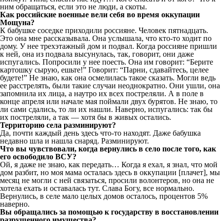
ним обращаться, если это не люди, а скоты.
Как российские военные вели себя во время оккупации
Мощуна
?
К бабушке соседке приходили россияне. Человек пятнадцать.
Это она мне рассказывала. Она услышала, что кто-то ходит по
дому. У нее трехэтажный дом и подвал. Когда россияне пришли
к ней, она из подвала высунулась, так, говорит, они даже
испугались. Попросили у нее поесть. Она им говорит: “Берите
картошку сырую, ешьте!” Говорит: “Парни, сдавайтесь, целее
будете!” Не знаю, как она осмелилась такое сказать. Могли ведь
ее расстрелять, были такие случаи неоднократно. Они ушли, она
запомнила их лица, а наутро их всех постреляли. А в поле в
конце апреля или начале мая поймали двух бурятов. Не знаю, то
ли сами сдались, то ли их нашли. Наверно, испугались: так бы
их постреляли, а так — хотя бы в живых остались.
Территорию села разминируют?
Да, почти каждый день здесь что-то находят. Даже бабушка
недавно шла и нашла снаряд. Разминируют.
Что вы чувствовали, когда вернулись в село после того, как
его освободило ВСУ?
Ой, я даже не знаю, как передать… Когда я ехал, я знал, что мой
дом разбит, но моя мама осталась здесь в оккупации [плачет], мы
месяц не могли с ней связаться, просили волонтеров, но она не
хотела ехать и оставалась тут. Слава Богу, все нормально.
Вернулись, в селе мало целых домов осталось, процентов 5%
наверно.
Вы обращались за помощью к государству в восстановлении
разрушенного имущества?