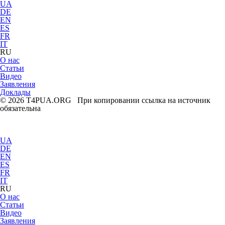
UA
DE
EN
ES
FR
IT
RU
О нас
Статьи
Видео
Заявления
Доклады
© 2026 T4PUA.ORG При копировании ссылка на источник
обязательна
UA
DE
EN
ES
FR
IT
RU
О нас
Статьи
Видео
Заявления