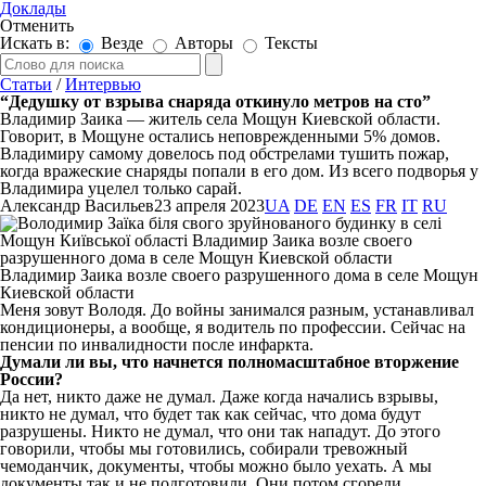
Доклады
Отменить
Искать в:
Везде
Авторы
Тексты
Статьи
/
Интервью
“Дедушку от взрыва снаряда откинуло метров на сто”
Владимир Заика — житель села Мощун Киевской области.
Говорит, в Мощуне остались неповрежденными 5% домов.
Владимиру самому довелось под обстрелами тушить пожар,
когда вражеские снаряды попали в его дом. Из всего подворья у
Владимира уцелел только сарай.
Александр Васильев
23 апреля 2023
UA
DE
EN
ES
FR
IT
RU
Владимир Заика возле своего разрушенного дома в селе Мощун
Киевской области
Меня зовут Володя. До войны занимался разным, устанавливал
кондиционеры, а вообще, я водитель по профессии. Сейчас на
пенсии по инвалидности после инфаркта.
Думали ли вы, что начнется полномасштабное вторжение
России?
Да нет, никто даже не думал. Даже когда начались взрывы,
никто не думал, что будет так как сейчас, что дома будут
разрушены. Никто не думал, что они так нападут. До этого
говорили, чтобы мы готовились, собирали тревожный
чемоданчик, документы, чтобы можно было уехать. А мы
документы так и не подготовили. Они потом сгорели.