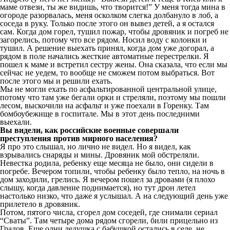
маме отвези, ты же видишь, что творится!” У меня тогда мина в
огороде разорвалась, меня осколком слегка долбануло в лоб, а
соседа в руку. Только после этого он вывез детей, а я остался
сам. Когда дом горел, тушил пожар, чтобы дровяник и погреб не
загорелись, потому что все рядом. Носил воду с колонки и
тушил. А решение выехать принял, когда дом уже догорал, а
рядом в поле начались жесткие автоматные перестрелки. Я
пошел к маме и встретил сестру жены. Она сказала, что если мы
сейчас не уедем, то вообще не сможем потом выбраться. Вот
после этого мы и решили ехать.
Мы не могли ехать по асфальтированной центральной улице,
потому что там уже бегали орки и стреляли, поэтому мы пошли
лесом, выскочили на асфальт и уже поехали в Горенку. Там
бомбоубежище в госпитале. Мы в этот день последними
выехали.
Вы видели, как российские военные совершали
преступления против мирного населения
?
Я про это слышал, но лично не видел. Но я видел, как
взрывались снаряды и мины. Дровяник мой обстреляли.
Невестка родила, ребенку еще месяца не было, они сидели в
погребе. Вечером топили, чтобы ребенку было тепло, на ночь в
дом заходили, грелись. Я вечером пошел за дровами (я плохо
слышу, когда давление поднимается), но тут дрон летел
настолько низко, что даже я услышал. А на следующий день уже
прилетело в дровяник.
Потом, пятого числа, сгорел дом соседей, где снимали сериал
“Сваты”. Там четыре дома рядом сгорели, били прицельно из
Градов. Еще одни дедушка с бабушкой остались в селе, не