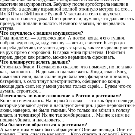
захотели эвакуироваться. Бабушку после артобстрела нашли в
погребе, а дедушку взрывной волной откинуло метров на сто…
Их БТРы и БМПшки с буквой V заехали в село в двухстах
метрах от нашего дома. Они пролетели, думали, что дальше есть
проезд, но попали в болото. Немного завязли, но вырвались
оттуда.
Что случилось с вашим имуществом?
Град прилетел — загорелся дом. А потом, когда я его тушил,
набрал ведро воды, иду, слышу — летит, свистит. Быстро до
погреба добегаю, не успел дверь закрыть, как ее вырвало у меня
из рук прямо с коробкой. В гараж мина прилетела. Побитый
гараж, двери как решето, можно вермишель сцеживать.
Что планируете делать дальше?
Строиться будем. Государство сказало, что поможет, но не знаю
как, насколько… Надо как-то дальше жить. Люди, слава Богу,
помогают едой, дали солнечную батарею, фонарики привозят,
батарейки, в село тянут электричество, обещают до конца
месяца дать свет, но у меня уцелел только сарай… Будем что-то
думать, строиться…
Изменилось ли ваше отношение к России и россиянам?
Конечно изменилось. На первый взгляд — это как будто нелюди,
которые убивают детей и насилуют женщин. Даже первобытные
люди, наверно, не были такими. Что только им вбили в голову
власть и телевизор! Их же так зомбировали… Мы же к ним не
пошли убивать и насиловать…
Вы бы хотели обратиться к россиянам?
А какое к ним может быть обращение? Они же нелюди. Они не
поймут. Типа, спасать нас идут… Кого спасать и от кого? Что к