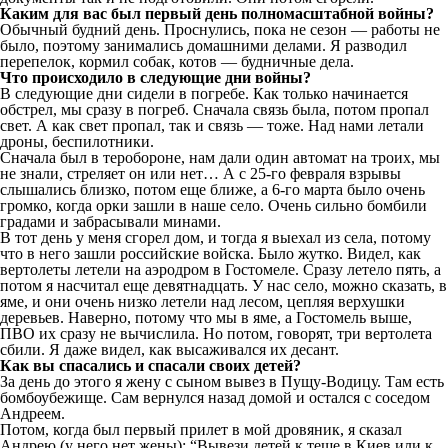
Каким для вас был первый день полномасштабной войны
?
Обычный будний день. Проснулись, пока не сезон — работы не
было, поэтому занимались домашними делами. Я разводил
перепелок, кормил собак, котов — будничные дела.
Что происходило в следующие дни войны?
В следующие дни сидели в погребе. Как только начинается
обстрел, мы сразу в погреб. Сначала связь была, потом пропал
свет. А как свет пропал, так и связь — тоже. Над нами летали
дроны, беспилотники.
Сначала был в теробороне, нам дали один автомат на троих, мы
не знали, стреляет он или нет… А с 25-го февраля взрывы
слышались близко, потом еще ближе, а 6-го марта было очень
громко, когда орки зашли в наше село. Очень сильно бомбили
градами и забрасывали минами.
В тот день у меня сгорел дом, и тогда я выехал из села, потому
что в него зашли российские войска. Было жутко. Видел, как
вертолеты летели на аэродром в Гостомеле. Сразу летело пять, а
потом я насчитал еще девятнадцать. У нас село, можно сказать, в
яме, и они очень низко летели над лесом, цепляя верхушки
деревьев. Наверно, потому что мы в яме, а Гостомель выше,
ПВО их сразу не вычислила. Но потом, говорят, три вертолета
сбили. Я даже видел, как высаживался их десант.
Как вы спасались и спасали своих детей?
За день до этого я жену с сыном вывез в Пущу-Водицу. Там есть
бомбоубежище. Сам вернулся назад домой и остался с соседом
Андреем.
Потом, когда был первый прилет в мой дровяник, я сказал
Андрею (у него нет жены): “Вывези детей к теще в Киев или к