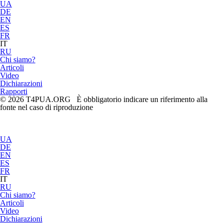
UA
DE
EN
ES
FR
IT
RU
Chi siamo?
Articoli
Video
Dichiarazioni
Rapporti
© 2026 T4PUA.ORG È obbligatorio indicare un riferimento alla
fonte nel caso di riproduzione
UA
DE
EN
ES
FR
IT
RU
Chi siamo?
Articoli
Video
Dichiarazioni