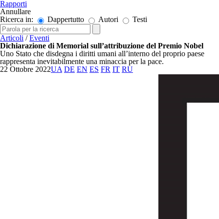
Rapporti
Annullare
Ricerca in:
Dappertutto
Autori
Testi
Articoli
/
Eventi
Dichiarazione di Memorial sull’attribuzione del Premio Nobel
Uno Stato che disdegna i diritti umani all’interno del proprio paese
rappresenta inevitabilmente una minaccia per la pace.
22 Ottobre 2022
UA
DE
EN
ES
FR
IT
RU