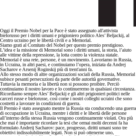
Oggi il Premio Nobel per la Pace è stato assegnato all'attivista
bielorusso per i diritti umani e prigioniero politico Ales’ Beljackij, al
Centro ucraino per le libertà civili e a Memorial.
Siamo grati al Comitato del Nobel per questo premio prestigioso.
L’idea e la missione di Memorial sono i diritti umani, la storia, l’aiuto
alle vittime della repressione, la lotta contro la violenza statale.
Memorial è una rete, persone, è un movimento. Lavoriamo in Russia,
in Ucraina, in altri paesi, e continuiamo l’opera, iniziata da Andrej
Sacharov e Arsenij Roginskij più di trent'anni fa.
Allo stesso modo di altre organizzazioni sociali della Russia, Memorial
subisce pesanti persecuzioni da parte delle autorità governative.
Tuttavia la memoria e la libertà non si possono proibire. Perciò
continuiamo il nostro lavoro e lo continueremo in qualsiasi circostanza.
Ricordiamo sempre Ales’ Beljackij e gli altri prigionieri politici nelle
carceri russe e bielorusse, così come i nostri colleghi ucraini che sono
costretti a lavorare in condizioni di guerra.
Il Premio è stato assegnato mentre la Russia sta conducendo una guerra
di occupazione in Ucraina, mentre i diritti e le libertà delle persone
all’interno della stessa Russia vengono continuamente violati. Ora più
che mai è importante ricordare la tesi che ormai molti decenni fa ha
formulato Andreij Sacharov: pace, progresso, diritti umani sono tre
obiettivi indissolubilmente legati. Non si può ottenerne uno,