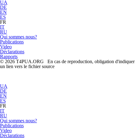
UA
DE
EN
ES
FR
IT
RU
Qui sommes nous?
Publications
Video
Déclarations
Rapports
© 2026 T4PUA.ORG En cas de reproduction, obligation d'indiquer
un lien vers le fichier source
UA
DE
EN
ES
FR
IT
RU
Qui sommes nous?
Publications
Video
Déclarations