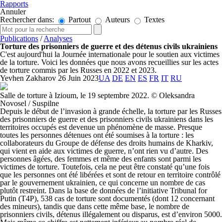
Rapports
Annuler
Rechercher dans:
Partout
Auteurs
Textes
Publications
/
Analyses
Torture des prisonniers de guerre et des détenus civils ukrainiens
C'est aujourd'hui la Journée internationale pour le soutien aux victimes
de la torture. Voici les données que nous avons recueillies sur les actes
de torture commis par les Russes en 2022 et 2023.
Yevhen Zakharov
26 Juin 2023
UA
DE
EN
ES
FR
IT
RU
Salle de torture à Izioum, le 19 septembre 2022. © Oleksandra
Novosel / Suspilne
Depuis le début de l’invasion à grande échelle, la torture par les Russes
des prisonniers de guerre et des prisonniers civils ukrainiens dans les
territoires occupés est devenue un phénomène de masse. Presque
toutes les personnes détenues ont été soumises à la torture : les
collaborateurs du Groupe de défense des droits humains de Kharkiv,
qui vient en aide aux victimes de guerre, n’ont rien vu d’autre. Des
personnes âgées, des femmes et même des enfants sont parmi les
victimes de torture. Toutefois, cela ne peut être constaté qu’une fois
que les personnes ont été libérées et sont de retour en territoire contrôlé
par le gouvernement ukrainien, ce qui concerne un nombre de cas
plutôt restreint. Dans la base de données de l’initiative Tribunal for
Putin (T4P), 538 cas de torture sont documentés (dont 12 concernant
des mineurs), tandis que dans cette même base, le nombre de
prisonniers civils, détenus illégalement ou disparus, est d’environ 5000.