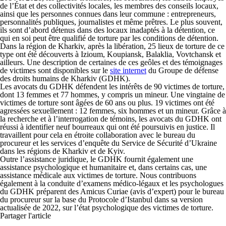
de l’État et des collectivités locales, les membres des conseils locaux,
ainsi que les personnes connues dans leur commune : entrepreneurs,
personnalités publiques, journalistes et même prêtres. Le plus souvent,
ils sont d’abord détenus dans des locaux inadaptés à la détention, ce
qui en soi peut être qualifié de torture par les conditions de détention.
Dans la région de Kharkiv, après la libération, 25 lieux de torture de ce
type ont été découverts à Izioum, Koupiansk, Balaklia, Vovtchansk et
ailleurs. Une description de certaines de ces geôles et des témoignages
de victimes sont disponibles sur le
site internet
du Groupe de défense
des droits humains de Kharkiv (GDHK).
Les avocats du GDHK défendent les intérêts de 90 victimes de torture,
dont 13 femmes et 77 hommes, y compris un mineur. Une vingtaine de
victimes de torture sont âgées de 60 ans ou plus. 19 victimes ont été
agressées sexuellement : 12 femmes, six hommes et un mineur. Grâce à
la recherche et à l’interrogation de témoins, les avocats du GDHK ont
réussi à identifier neuf bourreaux qui ont été poursuivis en justice. Il
travaillent pour cela en étroite collaboration avec le bureau du
procureur et les services d’enquête du Service de Sécurité d’Ukraine
dans les régions de Kharkiv et de Kyiv.
Outre l’assistance juridique, le GDHK fournit également une
assistance psychologique et humanitaire et, dans certains cas, une
assistance médicale aux victimes de torture. Nous contribuons
également à la conduite d’examens médico-légaux et les psychologues
du GDHK préparent des Amicus Curiae (avis d’expert) pour le bureau
du procureur sur la base du Protocole d’Istanbul dans sa version
actualisée de 2022, sur l’état psychologique des victimes de torture.
Partager l'article