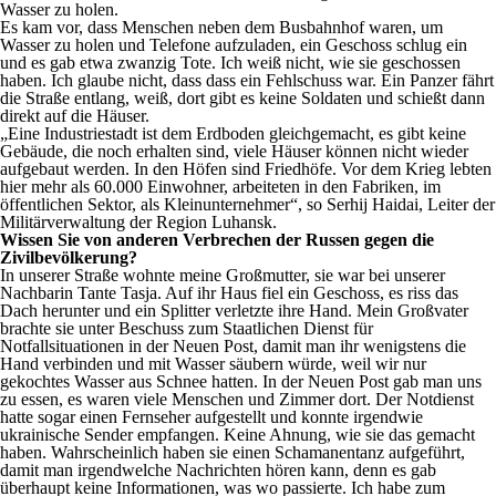
Wasser zu holen.
Es kam vor, dass Menschen neben dem Busbahnhof waren, um
Wasser zu holen und Telefone aufzuladen, ein Geschoss schlug ein
und es gab etwa zwanzig Tote. Ich weiß nicht, wie sie geschossen
haben. Ich glaube nicht, dass dass ein Fehlschuss war. Ein Panzer fährt
die Straße entlang, weiß, dort gibt es keine Soldaten und schießt dann
direkt auf die Häuser.
„Eine Industriestadt ist dem Erdboden gleichgemacht, es gibt keine
Gebäude, die noch erhalten sind, viele Häuser können nicht wieder
aufgebaut werden. In den Höfen sind Friedhöfe. Vor dem Krieg lebten
hier mehr als 60.000 Einwohner, arbeiteten in den Fabriken, im
öffentlichen Sektor, als Kleinunternehmer“, so Serhij Haidai, Leiter der
Militärverwaltung der Region Luhansk.
Wissen Sie von anderen Verbrechen der Russen gegen die
Zivilbevölkerung?
In unserer Straße wohnte meine Großmutter, sie war bei unserer
Nachbarin Tante Tasja. Auf ihr Haus fiel ein Geschoss, es riss das
Dach herunter und ein Splitter verletzte ihre Hand. Mein Großvater
brachte sie unter Beschuss zum Staatlichen Dienst für
Notfallsituationen in der Neuen Post, damit man ihr wenigstens die
Hand verbinden und mit Wasser säubern würde, weil wir nur
gekochtes Wasser aus Schnee hatten. In der Neuen Post gab man uns
zu essen, es waren viele Menschen und Zimmer dort. Der Notdienst
hatte sogar einen Fernseher aufgestellt und konnte irgendwie
ukrainische Sender empfangen. Keine Ahnung, wie sie das gemacht
haben. Wahrscheinlich haben sie einen Schamanentanz aufgeführt,
damit man irgendwelche Nachrichten hören kann, denn es gab
überhaupt keine Informationen, was wo passierte. Ich habe zum