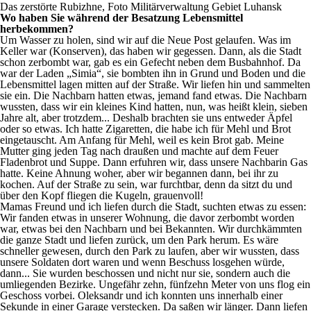
Das zerstörte Rubizhne, Foto Militärverwaltung Gebiet Luhansk
Wo haben Sie während der Besatzung Lebensmittel
herbekommen?
Um Wasser zu holen, sind wir auf die Neue Post gelaufen. Was im
Keller war (Konserven), das haben wir gegessen. Dann, als die Stadt
schon zerbombt war, gab es ein Gefecht neben dem Busbahnhof. Da
war der Laden „Simia“, sie bombten ihn in Grund und Boden und die
Lebensmittel lagen mitten auf der Straße. Wir liefen hin und sammelten
sie ein. Die Nachbarn hatten etwas, jemand fand etwas. Die Nachbarn
wussten, dass wir ein kleines Kind hatten, nun, was heißt klein, sieben
Jahre alt, aber trotzdem... Deshalb brachten sie uns entweder Äpfel
oder so etwas. Ich hatte Zigaretten, die habe ich für Mehl und Brot
eingetauscht. Am Anfang für Mehl, weil es kein Brot gab. Meine
Mutter ging jeden Tag nach draußen und machte auf dem Feuer
Fladenbrot und Suppe. Dann erfuhren wir, dass unsere Nachbarin Gas
hatte. Keine Ahnung woher, aber wir begannen dann, bei ihr zu
kochen. Auf der Straße zu sein, war furchtbar, denn da sitzt du und
über den Kopf fliegen die Kugeln, grauenvoll!
Mamas Freund und ich liefen durch die Stadt, suchten etwas zu essen:
Wir fanden etwas in unserer Wohnung, die davor zerbombt worden
war, etwas bei den Nachbarn und bei Bekannten. Wir durchkämmten
die ganze Stadt und liefen zurück, um den Park herum. Es wäre
schneller gewesen, durch den Park zu laufen, aber wir wussten, dass
unsere Soldaten dort waren und wenn Beschuss losgehen würde,
dann... Sie wurden beschossen und nicht nur sie, sondern auch die
umliegenden Bezirke. Ungefähr zehn, fünfzehn Meter von uns flog ein
Geschoss vorbei. Oleksandr und ich konnten uns innerhalb einer
Sekunde in einer Garage verstecken. Da saßen wir länger. Dann liefen