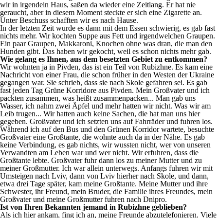
wir in irgendein Haus, saßen da wieder eine Zeitlang. Er hat nie
geraucht, aber in diesem Moment steckte er sich eine Zigarette an.
Unter Beschuss schafften wir es nach Hause.
In der letzten Zeit wurde es dann mit dem Essen schwierig, es gab fast
nichts mehr. Wir kochten Suppe aus Fett und irgendwelchen Graupen.
Ein paar Graupen, Makkaroni, Knochen ohne was dran, die man den
Hunden gibt. Das haben wir gekocht, weil es schon nichts mehr gab.
Wie gelang es Ihnen, aus dem besetzten Gebiet zu entkommen?
Wir wohnten ja in Pivden, das ist ein Teil von Rubizhne. Es kam eine
Nachricht von einer Frau, die schon früher in den Westen der Ukraine
gegangen war. Sie schrieb, dass sie nach Skole gefahren sei. Es gab
fast jeden Tag Grüne Korridore aus Pivden. Mein Großvater und ich
packten zusammen, was heißt zusammenpacken... Man gab uns
Wasser, ich nahm zwei Äpfel und mehr hatten wir nicht. Was wir am
Leib trugen... Wir hatten auch keine Sachen, die hat man uns hier
gegeben. Großvater und ich setzten uns auf Fahrräder und fuhren los.
Während ich auf den Bus und den Grünen Korridor wartete, besuchte
Großvater eine Großtante, die wohnte auch da in der Nähe. Es gab
keine Verbindung, es gab nichts, wir wussten nicht, wer von unseren
Verwandten am Leben war und wer nicht. Wir erfuhren, dass die
Großtante lebte. Großvater fuhr dann los zu meiner Mutter und zu
meiner Großmutter. Ich war allein unterwegs. Anfangs fuhren wir mit
Umsteigen nach Lviv, dann von Lviv hierher nach Skole, und dann,
etwa drei Tage später, kam meine Großtante. Meine Mutter und ihre
Schwester, ihr Freund, mein Bruder, die Familie ihres Freundes, mein
Großvater und meine Großmutter fuhren nach Dnipro.
Ist von Ihren Bekannten jemand in Rubizhne geblieben?
Als ich hier ankam, fing ich an, meine Freunde abzutelefonieren. Viele