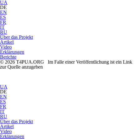
UA
DE
EN
ES
FR
IT
RU
Über das Projekt
Artikel
Video
Erklärungen
Berichte
© 2026 T4PUA.ORG Im Falle einer Veröffentlichung ist ein Link
zur Quelle anzugeben
UA
DE
EN
ES
FR
IT
RU
Über das Projekt
Artikel
Video
Erklärungen