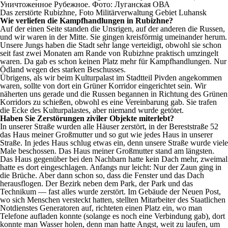
Das zerstörte Rubizhne, Foto Militärverwaltung Gebiet Luhansk
Wie verliefen die Kampfhandlungen in Rubizhne?
Auf der einen Seite standen die Unsrigen, auf der anderen die Russen,
und wir waren in der Mitte. Sie gingen kreisförmig umeinander herum.
Unsere Jungs haben die Stadt sehr lange verteidigt, obwohl sie schon
seit fast zwei Monaten am Rande von Rubizhne praktisch umzingelt
waren. Da gab es schon keinen Platz mehr für Kampfhandlungen. Nur
Ödland wegen des starken Beschusses.
Übrigens, als wir beim Kulturpalast im Stadtteil Pivden angekommen
waren, sollte von dort ein Grüner Korridor eingerichtet sein. Wir
näherten uns gerade und die Russen begannen in Richtung des Grünen
Korridors zu schießen, obwohl es eine Vereinbarung gab. Sie trafen
die Ecke des Kulturpalastes, aber niemand wurde getötet.
Haben Sie Zerstörungen ziviler Objekte miterlebt?
In unserer Straße wurden alle Häuser zerstört, in der Bereststraße 52
das Haus meiner Großmutter und so gut wie jedes Haus in unserer
Straße. In jedes Haus schlug etwas ein, denn unsere Straße wurde viele
Male beschossen. Das Haus meiner Großmutter stand am längsten.
Das Haus gegenüber bei den Nachbarn hatte kein Dach mehr, zweimal
hatte es dort eingeschlagen. Anfangs nur leicht: Nur der Zaun ging in
die Brüche. Aber dann schon so, dass die Fenster und das Dach
herausflogen. Der Bezirk neben dem Park, der Park und das
Technikum — fast alles wurde zerstört. Im Gebäude der Neuen Post,
wo sich Menschen versteckt hatten, stellten Mitarbeiter des Staatlichen
Notdienstes Generatoren auf, richteten einen Platz ein, wo man
Telefone aufladen konnte (solange es noch eine Verbindung gab), dort
konnte man Wasser holen, denn man hatte Angst, weit zu laufen, um