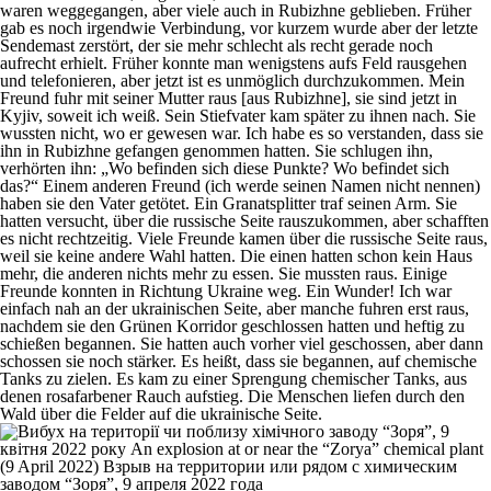
waren weggegangen, aber viele auch in Rubizhne geblieben. Früher
gab es noch irgendwie Verbindung, vor kurzem wurde aber der letzte
Sendemast zerstört, der sie mehr schlecht als recht gerade noch
aufrecht erhielt. Früher konnte man wenigstens aufs Feld rausgehen
und telefonieren, aber jetzt ist es unmöglich durchzukommen. Mein
Freund fuhr mit seiner Mutter raus [aus Rubizhne], sie sind jetzt in
Kyjiv, soweit ich weiß. Sein Stiefvater kam später zu ihnen nach. Sie
wussten nicht, wo er gewesen war. Ich habe es so verstanden, dass sie
ihn in Rubizhne gefangen genommen hatten. Sie schlugen ihn,
verhörten ihn: „Wo befinden sich diese Punkte? Wo befindet sich
das?“ Einem anderen Freund (ich werde seinen Namen nicht nennen)
haben sie den Vater getötet. Ein Granatsplitter traf seinen Arm. Sie
hatten versucht, über die russische Seite rauszukommen, aber schafften
es nicht rechtzeitig. Viele Freunde kamen über die russische Seite raus,
weil sie keine andere Wahl hatten. Die einen hatten schon kein Haus
mehr, die anderen nichts mehr zu essen. Sie mussten raus. Einige
Freunde konnten in Richtung Ukraine weg. Ein Wunder! Ich war
einfach nah an der ukrainischen Seite, aber manche fuhren erst raus,
nachdem sie den Grünen Korridor geschlossen hatten und heftig zu
schießen begannen. Sie hatten auch vorher viel geschossen, aber dann
schossen sie noch stärker. Es heißt, dass sie begannen, auf chemische
Tanks zu zielen. Es kam zu einer Sprengung chemischer Tanks, aus
denen rosafarbener Rauch aufstieg. Die Menschen liefen durch den
Wald über die Felder auf die ukrainische Seite.