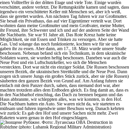
einen Volltreffer in der dritten Etage und viele Tote. Einige wurden
verschüttet, andere verletzt. Die Rettungskräfte kamen und sagten, dass
irgendwo ein verschütteter Keller mit Menschen sei, aber ich weiß,
dass sie gerettet wurden. Am nächsten Tag fuhren wir zur Großmutter.
Sie besaß ein Privathaus, das auf vier Eigentümer verteilt war. Dort
wohnten dann meine Großmutter und mein Großvater, meine Mutter,
ihr Freund, ihre Schwester und ich und auf der anderen Seite der Wand
die Nachbarin. Sie war 91 Jahre alt. Das Rote Kreuz hatte keine
Möglichkeit, sie mit Essen und Trinken zu versorgen. Aber sie hatte
Gas. Und solange das noch funktionierte, kochten wir für sie und
gaben ihr zu essen. Aber dann, am 17., 18. März wurde unsere Straße
beschossen. Nebenan befand sich ein Technikum, in dem ukrainische
Soldaten waren, sie wurden heftig beschossen. Daneben war auch die
Neue Post und ein Luftschutzkeller, wo sich die Menschen
versteckten. Dort war nicht ein einziger Soldat. Die Russen beschossen
unseren Bezirk, die ukrainischen Streitkräfte und die Neue Post. Dann
zogen sich unsere Jungs ein großes Stück zurück, aber sie (die Russen)
säuberten den ganzen Bezirk von Grund auf. Am Anfang fuhren sie
einfach mit dem Panzer durch, sahen, dass niemand dort war, aber
machten trotzdem alles dem Erdboden gleich. Es fing damit an, dass es
in den Nachbarhof einschlug, das Dach zu brennen begann und das
Haus abbrannte, wir schleppten alles, was wir konnten, in den Hof.
Die Nachbarn hatten ein Auto. Sie waren nicht da, wir starteten es
mühsam und fuhren irgendwie unter Beschuss weg. Danach kehrten
wir zurück: Es gab den Hof und unsere Sachen nicht mehr. Zwei
Raketen waren genau in den Hof eingeschlagen.