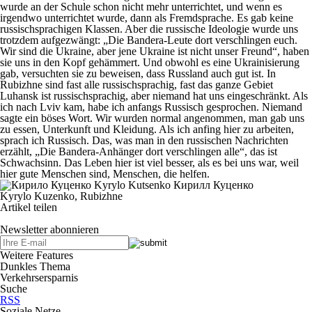
wurde an der Schule schon nicht mehr unterrichtet, und wenn es
irgendwo unterrichtet wurde, dann als Fremdsprache. Es gab keine
russischsprachigen Klassen. Aber die russische Ideologie wurde uns
trotzdem aufgezwängt: „Die Bandera-Leute dort verschlingen euch.
Wir sind die Ukraine, aber jene Ukraine ist nicht unser Freund“, haben
sie uns in den Kopf gehämmert. Und obwohl es eine Ukrainisierung
gab, versuchten sie zu beweisen, dass Russland auch gut ist. In
Rubizhne sind fast alle russischsprachig, fast das ganze Gebiet
Luhansk ist russischsprachig, aber niemand hat uns eingeschränkt. Als
ich nach Lviv kam, habe ich anfangs Russisch gesprochen. Niemand
sagte ein böses Wort. Wir wurden normal angenommen, man gab uns
zu essen, Unterkunft und Kleidung. Als ich anfing hier zu arbeiten,
sprach ich Russisch. Das, was man in den russischen Nachrichten
erzählt, „Die Bandera-Anhänger dort verschlingen alle“, das ist
Schwachsinn. Das Leben hier ist viel besser, als es bei uns war, weil
hier gute Menschen sind, Menschen, die helfen.
Kyrylo Kuzenko, Rubizhne
Artikel teilen
Newsletter abonnieren
Weitere Features
Dunkles Thema
Verkehrsersparnis
Suche
RSS
Soziale Netze