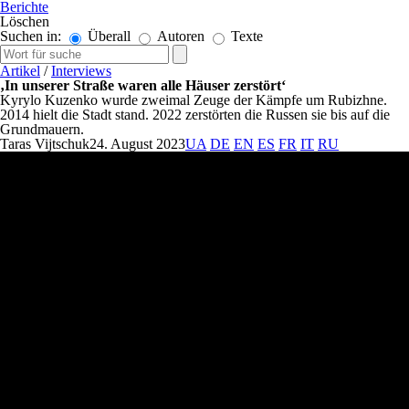
Berichte
Löschen
Suchen in:
Überall
Autoren
Texte
Artikel
/
Interviews
‚In unserer Straße waren alle Häuser zerstört‘
Kyrylo Kuzenko wurde zweimal Zeuge der Kämpfe um Rubizhne.
2014 hielt die Stadt stand. 2022 zerstörten die Russen sie bis auf die
Grundmauern.
Taras Vijtschuk
24. August 2023
UA
DE
EN
ES
FR
IT
RU