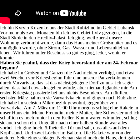
Ich bin Kyrylo Kuzenko aus der Stadt Rubizhne im Gebiet Luhansk.
Vor mehr als zwei Monaten bin ich ins Gebiet Lviv gezogen, in die
Stadt Skole in den Hredliv-Palast. Ich ging, weil zuerst unsere
Wohnung zerbombt wurde, dann das Haus meiner Großmutter und es
unmöglich wurde, ohne Strom, Gas, Wasser und Lebensmittel zu
leben. Wir fuhren unter Beschuss so gut es ging, jeder, wohin er
konnte.
Haben Sie geahnt, dass der Krieg bevorstand der am 24. Februar
begann?
Ich habe im Großen und Ganzen die Nachrichten verfolgt, und etwa
zwei Wochen vor Kriegsbeginn fuhr eine unserer Panzerkolonnen
durch Varvarivka, das ist das nächstgelegene Dorf zu uns. Ich sagte
allen, dass bald etwas losgehen würde, aber niemand glaubte mir. Am
ersten Kriegstag passierte bei uns nichts Besonderes. Am fünften,
sechsten März nahmen sie Varvarivka ein und gingen nach Rubizhne.
Ich habe im sechsten Mikrobezirk gewohnt, gegenüber von
Varvarivka. Am 7. März um 11:00 Uhr morgens schlug eine Rakete in
unser Haus ein. Meine Freundin, meine Mutter, ihre Schwester und ich
schafften es noch runter in den Keller. Kaum waren wir unten, schlug
sie auch schon ein. Ungefähr nach einer halben Stunde war alles
vorbei. Ich ging hoch, öffnete die Tür und sah, dass alles auf dem
Kopf stand. Und zwei Löcher im Balkon. Die Rakete war von der
anderen Seite eingeschlagen.Nebenan stand noch ein Haus, dort gab es