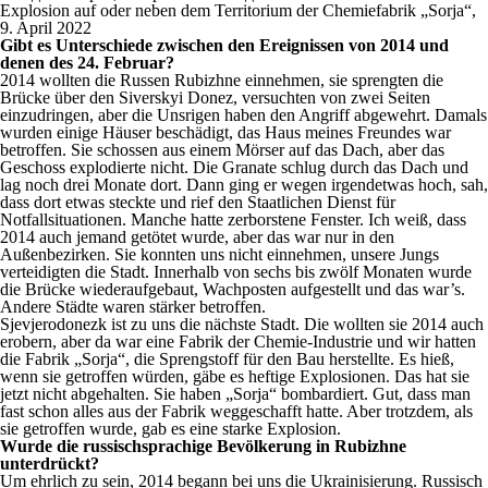
Explosion auf oder neben dem Territorium der Chemiefabrik „Sorja“,
9. April 2022
Gibt es Unterschiede zwischen den Ereignissen von 2014 und
denen des 24. Februar?
2014 wollten die Russen Rubizhne einnehmen, sie sprengten die
Brücke über den Siverskyi Donez, versuchten von zwei Seiten
einzudringen, aber die Unsrigen haben den Angriff abgewehrt. Damals
wurden einige Häuser beschädigt, das Haus meines Freundes war
betroffen. Sie schossen aus einem Mörser auf das Dach, aber das
Geschoss explodierte nicht. Die Granate schlug durch das Dach und
lag noch drei Monate dort. Dann ging er wegen irgendetwas hoch, sah,
dass dort etwas steckte und rief den Staatlichen Dienst für
Notfallsituationen. Manche hatte zerborstene Fenster. Ich weiß, dass
2014 auch jemand getötet wurde, aber das war nur in den
Außenbezirken. Sie konnten uns nicht einnehmen, unsere Jungs
verteidigten die Stadt. Innerhalb von sechs bis zwölf Monaten wurde
die Brücke wiederaufgebaut, Wachposten aufgestellt und das war’s.
Andere Städte waren stärker betroffen.
Sjevjerodonezk ist zu uns die nächste Stadt. Die wollten sie 2014 auch
erobern, aber da war eine Fabrik der Chemie-Industrie und wir hatten
die Fabrik „Sorja“, die Sprengstoff für den Bau herstellte. Es hieß,
wenn sie getroffen würden, gäbe es heftige Explosionen. Das hat sie
jetzt nicht abgehalten. Sie haben „Sorja“ bombardiert. Gut, dass man
fast schon alles aus der Fabrik weggeschafft hatte. Aber trotzdem, als
sie getroffen wurde, gab es eine starke Explosion.
Wurde die russischsprachige Bevölkerung in Rubizhne
unterdrückt?
Um ehrlich zu sein, 2014 begann bei uns die Ukrainisierung. Russisch