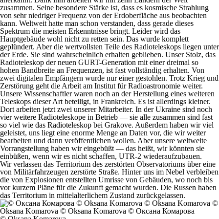
zusammen. Seine besondere Stärke ist, dass es kosmische Strahlung
von sehr niedriger Frequenz von der Erdoberfläche aus beobachten
kann. Weltweit hatte man schon verstanden, dass gerade dieses
Spektrum die meisten Erkenntnisse bringt. Leider wird das
Hauptgebäude wohl nicht zu retten sein. Das wurde komplett
geplündert. Aber die wertvollsten Teile des Radioteleskops liegen unter
der Erde. Sie sind wahrscheinlich erhalten geblieben. Unser Stolz, das
Radioteleskop der neuen GURT-Generation mit einer dreimal so
hohen Bandbreite an Frequenzen, ist fast vollständig erhalten. Von
zwei digitalen Empfängern wurde nur einer gestohlen. Trotz Krieg und
Zerstörung geht die Arbeit am Institut für Radioastronomie weiter.
Unsere Wissenschaftler waren noch an der Herstellung eines weiteren
Teleskops dieser Art beteiligt, in Frankreich. Es ist allerdings kleiner.
Dort arbeiten jetzt zwei unserer Mitarbeiter. In der Ukraine sind noch
vier weitere Radioteleskope in Betrieb — sie alle zusammen sind fast
so viel wie das Radioteleskop bei Grakove. Außerdem haben wir viel
geleistet, uns liegt eine enorme Menge an Daten vor, die wir weiter
bearbeiten und dann veröffentlichen wollen. Aber unsere weltweite
Vorrangstellung haben wir eingebüßt — das heißt, wir könnten sie
einbüßen, wenn wir es nicht schaffen, UTR-2 wiederaufzubauen.
Wir verlassen das Territorium des zerstörten Observatoriums über eine
von Militärfahrzeugen zerstörte Straße. Hinter uns im Nebel verbleiben
die von Explosionen entstellten Umrisse von Gebäuden, wo noch bis
vor kurzem Pläne für die Zukunft gemacht wurden. Die Russen haben
das Territorium in mittelalterlichem Zustand zurückgelassen.
© Oksana Komarova