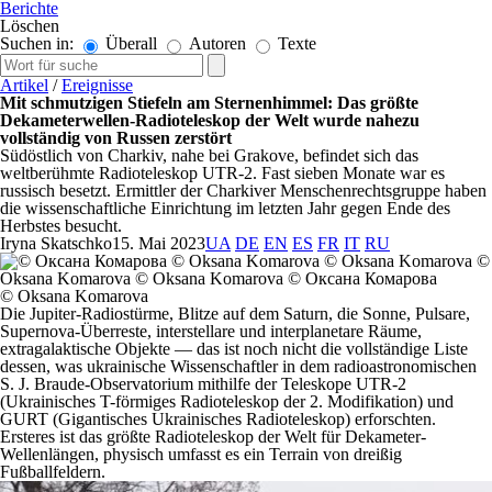
Berichte
Löschen
Suchen in:
Überall
Autoren
Texte
Artikel
/
Ereignisse
Mit schmutzigen Stiefeln am Sternenhimmel: Das größte
Dekameterwellen-Radioteleskop der Welt wurde nahezu
vollständig von Russen zerstört
Südöstlich von Charkiv, nahe bei Grakove, befindet sich das
weltberühmte Radioteleskop UTR-2. Fast sieben Monate war es
russisch besetzt. Ermittler der Charkiver Menschenrechtsgruppe haben
die wissenschaftliche Einrichtung im letzten Jahr gegen Ende des
Herbstes besucht.
Iryna Skatschko
15. Mai 2023
UA
DE
EN
ES
FR
IT
RU
© Oksana Komarova
Die Jupiter-Radiostürme, Blitze auf dem Saturn, die Sonne, Pulsare,
Supernova-Überreste, interstellare und interplanetare Räume,
extragalaktische Objekte — das ist noch nicht die vollständige Liste
dessen, was ukrainische Wissenschaftler in dem radioastronomischen
S. J. Braude-Observatorium mithilfe der Teleskope UTR-2
(Ukrainisches T-förmiges Radioteleskop der 2. Modifikation) und
GURT (Gigantisches Ukrainisches Radioteleskop) erforschten.
Ersteres ist das größte Radioteleskop der Welt für Dekameter-
Wellenlängen, physisch umfasst es ein Terrain von dreißig
Fußballfeldern.