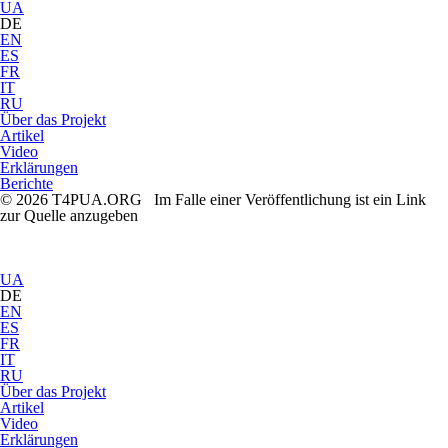
UA
DE
EN
ES
FR
IT
RU
Über das Projekt
Artikel
Video
Erklärungen
Berichte
© 2026 T4PUA.ORG Im Falle einer Veröffentlichung ist ein Link
zur Quelle anzugeben
UA
DE
EN
ES
FR
IT
RU
Über das Projekt
Artikel
Video
Erklärungen