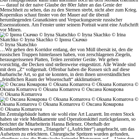
— darauf ist der naive Glaube der 80er Jahre an das Genie der
Menschheit zu sehen, das zu den Sternen strebt, nicht aber zum Krieg.
Kopernikus schaut finster von der Mauer auf die überall
herumliegenden Granatkisten und Verpackungsreste russischer
Essensrationen. Am Fenster unter seinem Portrait warnt eine Aufschrift
vor Minen.
© Iryna Skatschko
…Wir gehen den Korridor entlang, der von Müll übersät ist, den die
russischen Truppen hinterlassen haben, von zerschlagenen Ziegeln,
herausgerissenen Platten, Teilen zerstörter Geräte. Wir gehen
vorsichtig, die Decken sind stellenweise eingestürzt. Alle Wände sind
mit dem „Z“ vollgemalt. Offenbar haben die Russen sich auf diese
barbarische Art, so gut sie konnten, in dem ihnen unverständlichen
„feindlichen Raum der Wissenschaft“ akklimatisiert.
© Oksana Komarova
© Oksana Komarova
Im Zentralgebäude hatten sie wohl eine Art Lazarett. Im ersten Stock
haben sie viele Medikamente und Operationskittel zurückgelassen, so
berichtet die Mitarbeiterin Hanna Belenez. Oberhalb der
Krankenbetten waren „Triangeln“ („Aufrichter“) angebracht, um das
Aufsetzen zu erleichtern. Chirurgische Spritzen wurden gefunden,
allerdings wies die Bettwäsche keinerlei Blutspuren auf… Unter den