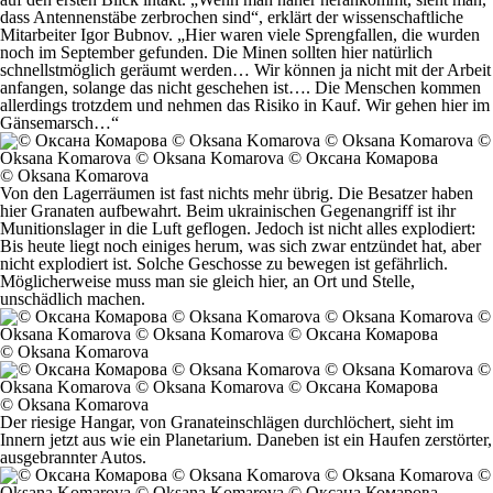
dass Antennenstäbe zerbrochen sind“, erklärt der wissenschaftliche
Mitarbeiter Igor Bubnov. „Hier waren viele Sprengfallen, die wurden
noch im September gefunden. Die Minen sollten hier natürlich
schnellstmöglich geräumt werden… Wir können ja nicht mit der Arbeit
anfangen, solange das nicht geschehen ist…. Die Menschen kommen
allerdings trotzdem und nehmen das Risiko in Kauf. Wir gehen hier im
Gänsemarsch…“
© Oksana Komarova
Von den Lagerräumen ist fast nichts mehr übrig. Die Besatzer haben
hier Granaten aufbewahrt. Beim ukrainischen Gegenangriff ist ihr
Munitionslager in die Luft geflogen. Jedoch ist nicht alles explodiert:
Bis heute liegt noch einiges herum, was sich zwar entzündet hat, aber
nicht explodiert ist. Solche Geschosse zu bewegen ist gefährlich.
Möglicherweise muss man sie gleich hier, an Ort und Stelle,
unschädlich machen.
© Oksana Komarova
© Oksana Komarova
Der riesige Hangar, von Granateinschlägen durchlöchert, sieht im
Innern jetzt aus wie ein Planetarium. Daneben ist ein Haufen zerstörter,
ausgebrannter Autos.