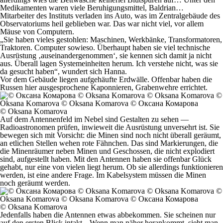
Medikamenten waren viele Beruhigungsmittel, Baldrian…
Mitarbeiter des Instituts verladen ins Auto, was im Zentralgebäude des
Observatoriums heil geblieben war. Das war nicht viel, vor allem
Mäuse von Computern.
„Sie haben vieles gestohlen: Maschinen, Werkbänke, Transformatoren,
Traktoren. Computer sowieso. Überhaupt haben sie viel technische
Ausrüstung ‚auseinandergenommen‘, sie kennen sich damit ja nicht
aus. Überall lagen Systemeinheiten herum. Ich verstehe nicht, was sie
da gesucht haben“, wundert sich Hanna.
Vor dem Gebäude liegen aufgehäufte Erdwälle. Offenbar haben die
Russen hier ausgesprochene Kaponnieren, Grabenwehre errichtet.
© Oksana Komarova
Auf dem Antennenfeld im Nebel sind Gestalten zu sehen —
Radioastronomen prüfen, inwieweit die Ausrüstung unversehrt ist. Sie
bewegen sich mit Vorsicht: die Minen sind noch nicht überall geräumt,
an etlichen Stellen wehen rote Fähnchen. Das sind Markierungen, die
die Minenräumer neben Minen und Geschossen, die nicht explodiert
sind, aufgestellt haben. Mit den Antennen haben sie offenbar Glück
gehabt, nur eine von vielen liegt herum. Ob sie allerdings funktionieren
werden, ist eine andere Frage. Im Kabelsystem müssen die Minen
noch geräumt werden.
© Oksana Komarova
Jedenfalls haben die Antennen etwas abbekommen. Sie scheinen nur
auf den ersten Blick intakt. „Wenn man näher herankommt, sieht man,