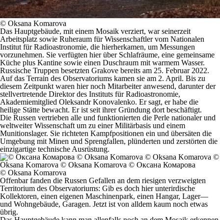
© Oksana Komarova
Das Hauptgebäude, mit einem Mosaik verziert, war seinerzeit
Arbeitsplatz sowie Ruheraum für Wissenschaftler vom Nationalen
Institut für Radioastronomie, die hierherkamen, um Messungen
vorzunehmen. Sie verfügten hier über Schlafräume, eine gemeinsame
Küche plus Kantine sowie einen Duschraum mit warmem Wasser.
Russische Truppen besetzten Grakove bereits am 25. Februar 2022.
Auf das Terrain des Observatoriums kamen sie am 2. April. Bis zu
diesem Zeitpunkt waren hier noch Mitarbeiter anwesend, darunter der
stellvertretende Direktor des Instituts für Radioastronomie,
Akademiemitglied Oleksandr Konovalenko. Er sagt, er habe die
heilige Stätte bewacht. Er ist seit ihrer Gründung dort beschäftigt.
Die Russen vertrieben alle und funktionierten die Perle nationaler und
weltweiter Wissenschaft um zu einer Militärbasis und einem
Munitionslager. Sie richteten Kampfpositionen ein und übersäten die
Umgebung mit Minen und Sprengfallen, plünderten und zerstörten die
einzigartige technische Ausrüstung.
© Oksana Komarova
Offenbar fanden die Russen Gefallen an dem riesigen verzweigten
Territorium des Observatoriums: Gib es doch hier unterirdische
Kollektoren, einen eigenen Maschinenpark, einen Hangar, Lager—
und Wohngebäude, Garagen. Jetzt ist von alldem kaum noch etwas
übrig.
Das Hauptgebäude kann man allenfalls noch an dem Mosaik erkennen