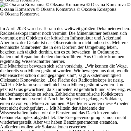
© Oksana Komarova
Im April 2023 war das Terrain des weltweit größten Dekameterwellen-
Radioteleskops immer noch vermint. Die Minenräumer befassen sich
vorrangig mit Objekten der kritischen Infrastruktur und Ackerland.
Aber trotz der Gefahr ist das Observatorium nicht unbesetzt. Mehrere
technische Mitarbeiter, die in den Dörfern der Umgebung leben,
begeben sich täglich dorthin, um es zu bewachen, in Ordnung zu
halten und Reparaturarbeiten durchzuführen. Aus Charkiv kommen
regelmäßig Wissenschaftler hierher.
Die Mitarbeiter bewegen sich sehr vorsichtig. „Wir kennen die Wege,
die bereits von Minen geräumt wurden. Wir bewegen uns dort, wo die
Minensucher schon durchgegangen sind“, sagt Akademiemitglied
Oleksandr Konovalenko. „Die Fläche des Radioteleskops ist riesig,
140 Ha. Sie kann so schnell nicht von Minen geräumt werden. Und
jetzt ist Gras gewachsen, da zu arbeiten ist gefährlich und schwierig, es
ist überhaupt nichts zu sehen. Zahlreiche unterirdische Kollektoren
sind immer noch vermint. Noch im September gelang es Soldaten,
einen davon von Minen zu räumen. Aber leider werden diese Arbeiten
jetzt nicht durchgeführt … Mit Mitteln der Akademie der
Wissenschaften haben wir die Fenster und das Dach im zentralen
Gebäudekomplex abgedichtet. Die Energieversorgung ist noch nicht
wiederhergestellt. Aber wir haben Benzingeneratoren erstanden.
Außerdem wollen wir Solarstationen erwerben.“