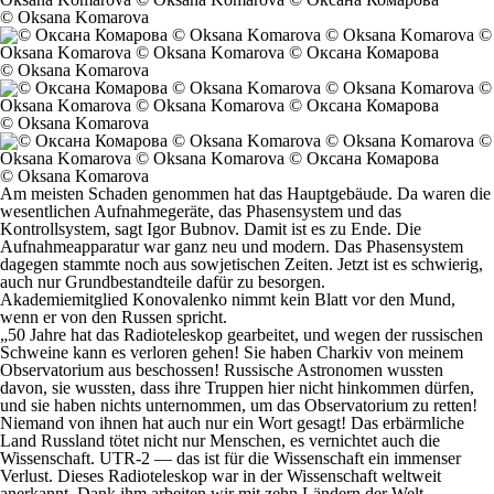
© Oksana Komarova
© Oksana Komarova
© Oksana Komarova
© Oksana Komarova
Am meisten Schaden genommen hat das Hauptgebäude. Da waren die
wesentlichen Aufnahmegeräte, das Phasensystem und das
Kontrollsystem, sagt Igor Bubnov. Damit ist es zu Ende. Die
Aufnahmeapparatur war ganz neu und modern. Das Phasensystem
dagegen stammte noch aus sowjetischen Zeiten. Jetzt ist es schwierig,
auch nur Grundbestandteile dafür zu besorgen.
Akademiemitglied Konovalenko nimmt kein Blatt vor den Mund,
wenn er von den Russen spricht.
„50 Jahre hat das Radioteleskop gearbeitet, und wegen der russischen
Schweine kann es verloren gehen! Sie haben Charkiv von meinem
Observatorium aus beschossen! Russische Astronomen wussten
davon, sie wussten, dass ihre Truppen hier nicht hinkommen dürfen,
und sie haben nichts unternommen, um das Observatorium zu retten!
Niemand von ihnen hat auch nur ein Wort gesagt! Das erbärmliche
Land Russland tötet nicht nur Menschen, es vernichtet auch die
Wissenschaft. UTR-2 — das ist für die Wissenschaft ein immenser
Verlust. Dieses Radioteleskop war in der Wissenschaft weltweit
anerkannt. Dank ihm arbeiten wir mit zehn Ländern der Welt