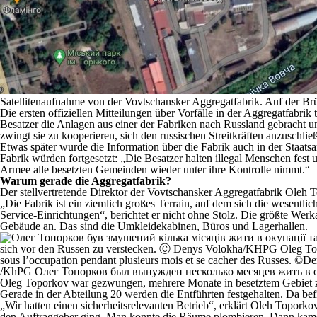
Satellitenaufnahme von der Vovtschansker Aggregatfabrik. Auf der Br
Die ersten offiziellen Mitteilungen über Vorfälle in der Aggregatfabrik
Besatzer die Anlagen aus einer der Fabriken nach Russland gebracht u
zwingt sie zu kooperieren, sich den russischen Streitkräften anzuschlie
Etwas später wurde die Information über die Fabrik auch in der Staats
Fabrik würden fortgesetzt: „Die Besatzer halten illegal Menschen fes
Armee alle besetzten Gemeinden wieder unter ihre Kontrolle nimmt.“
Warum gerade die Aggregatfabrik?
Der stellvertretende Direktor der Vovtschansker Aggregatfabrik Oleh 
„Die Fabrik ist ein ziemlich großes Terrain, auf dem sich die wesent
Service-Einrichtungen“, berichtet er nicht ohne Stolz. Die größte Werka
Gebäude an. Das sind die Umkleidekabinen, Büros und Lagerhallen.
Oleg Toporkov war gezwungen, mehrere Monate in besetztem Gebiet 
Gerade in der Abteilung 20 werden die Entführten festgehalten. Da befi
„Wir hatten einen sicherheitsrelevanten Betrieb“, erklärt Oleh Topor
den Auftraggeber ging. Man konnte die Räume plombieren. Dann kamen di