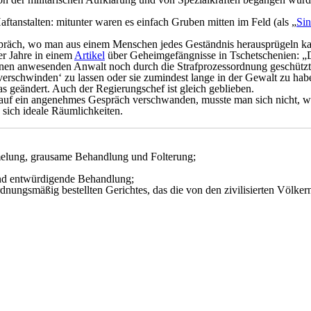
ftanstalten: mitunter waren es einfach Gruben mitten im Feld (als „
Si
präch, wo man aus einem Menschen jedes Geständnis herausprügeln kann
er Jahre in einem
Artikel
über Geheimgefängnisse in Tschetschenien: „De
en anwesenden Anwalt noch durch die Strafprozessordnung geschützt ist
chwinden‘ zu lassen oder sie zumindest lange in der Gewalt zu haben 
s geändert. Auch der Regierungschef ist gleich geblieben.
e auf ein angenehmes Gespräch verschwanden, musste man sich nicht, w
sich ideale Räumlichkeiten.
melung, grausame Behandlung und Folterung;
und entwürdigende Behandlung;
ungsmäßig bestellten Gerichtes, das die von den zivilisierten Völkern 