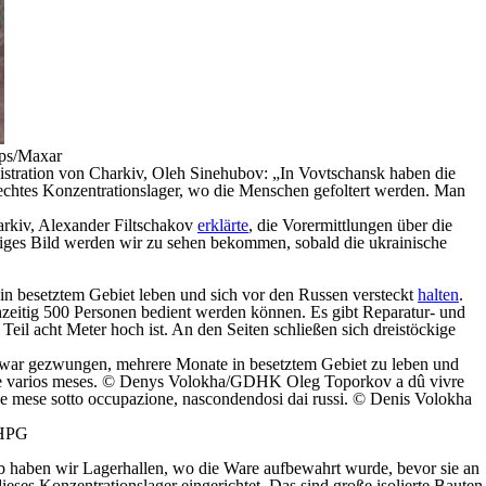
aps/Maxar
nistration von Charkiv, Oleh Sinehubov: „In Vovtschansk haben die
n echtes Konzentrationslager, wo die Menschen gefoltert werden. Man
harkiv, Alexander Filtschakov
erklärte
, die Vorermittlungen über die
diges Bild werden wir zu sehen bekommen, sobald die ukrainische
 in besetztem Gebiet leben und sich vor den Russen versteckt
halten
.
hzeitig 500 Personen bedient werden können. Es gibt Reparatur- und
 Teil acht Meter hoch ist. An den Seiten schließen sich dreistöckige
KHPG
alb haben wir Lagerhallen, wo die Ware aufbewahrt wurde, bevor sie an
eses Konzentrationslager eingerichtet. Das sind große isolierte Bauten