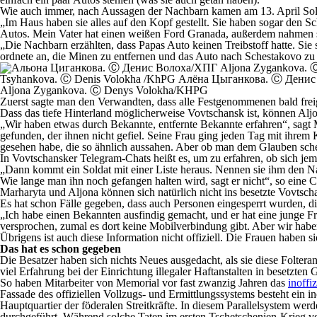
Wie auch immer, nach Aussagen der Nachbarn kamen am 13. April Sol
„Im Haus haben sie alles auf den Kopf gestellt. Sie haben sogar den 
Autos. Mein Vater hat einen weißen Ford Granada, außerdem nahmen s
„Die Nachbarn erzählten, dass Papas Auto keinen Treibstoff hatte. Sie
ordnete an, die Minen zu entfernen und das Auto nach Schestakovo zu
Aljona Zygankova. Ⓒ Denys Volokha/KHPG
Zuerst sagte man den Verwandten, dass alle Festgenommenen bald freige
Dass das tiefe Hinterland möglicherweise Vovtschansk ist, können Aljon
„Wir haben etwas durch Bekannte, entfernte Bekannte erfahren“, sagt 
gefunden, der ihnen nicht gefiel. Seine Frau ging jeden Tag mit ihrem 
gesehen habe, die so ähnlich aussahen. Aber ob man dem Glauben s
In Vovtschansker Telegram-Chats heißt es, um zu erfahren, ob sich j
„Dann kommt ein Soldat mit einer Liste heraus. Nennen sie ihm den Name
Wie lange man ihn noch gefangen halten wird, sagt er nicht“, so eine 
Marharyta und Aljona können sich natürlich nicht ins besetzte Vovtsch
Es hat schon Fälle gegeben, dass auch Personen eingesperrt wurden, d
„Ich habe einen Bekannten ausfindig gemacht, und er hat eine junge Fr
versprochen, zumal es dort keine Mobilverbindung gibt. Aber wir hab
Übrigens ist auch diese Information nicht offiziell. Die Frauen haben
Das hat es schon gegeben
Die Besatzer haben sich nichts Neues ausgedacht, als sie diese Foltera
viel Erfahrung bei der Einrichtung illegaler Haftanstalten in besetzten 
So haben Mitarbeiter von Memorial vor fast zwanzig Jahren das
inoffi
Fassade des offiziellen Vollzugs- und Ermittlungssystems besteht ein in
Hauptquartier der föderalen Streitkräfte. In diesem Parallelsystem w
durchgeführt. Während solche Taten im ersten Tschetschenien-Krieg v