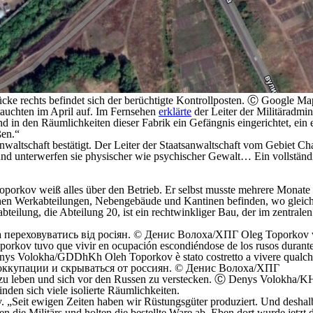
ücke rechts befindet sich der berüchtigte Kontrollposten. Ⓒ Google M
 tauchten im April auf. Im Fernsehen
erklärte
der Leiter der Militäradmi
nd in den Räumlichkeiten dieser Fabrik ein Gefängnis eingerichtet, ei
ßen.“
anwaltschaft bestätigt. Der Leiter der Staatsanwaltschaft vom Gebiet C
t und unterwerfen sie physischer wie psychischer Gewalt… Ein vollstän
Toporkov weiß alles über den Betrieb. Er selbst musste mehrere Monate
lichen Werkabteilungen, Nebengebäude und Kantinen befinden, wo gleic
bteilung, die Abteilung 20, ist ein rechtwinkliger Bau, der im zentralen
zu leben und sich vor den Russen zu verstecken. Ⓒ Denys Volokha/
nden sich viele isolierte Räumlichkeiten.
kov. „Seit ewigen Zeiten haben wir Rüstungsgüter produziert. Und desh
e Militärs und holten die bestellte Ware ab. Eben dort wurde jetzt di