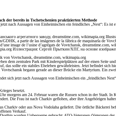
h der bereits in Tschetschenien praktizierten Methode
itzt jetzt nach Aussagen von Einheimischen ein feindliches „Nest“: Es 
rik von Vovtschansk, dreamstime.com, wikimapia.org
eben dem zentralen Park mit Kinderspielplätzen auf der einen Seite und
f, das sollte ein stabiles Eheleben gewährleisten. Jetzt befindet sich 
Vovtschansk begann gerade an dieser Brücke ein Martyrium. Ein zweife
befindet sich jetzt nach Aussagen von Einheimischen ein „feindliches 
rieges besetzt.
hr morgens am 24. Februar waren die Russen schon in der Stadt. In K
t. Die Frau ist nach Charkiv geflohen, aber ihre Angehörigen halten si
us Charkiv oder aus Nova Vodolaha geliefert. Die örtliche Bäckerei be
offenen Verkauf.
. „Dorthin wurden Unbequeme gebracht: ATO-Veteranen (Veteranen der A