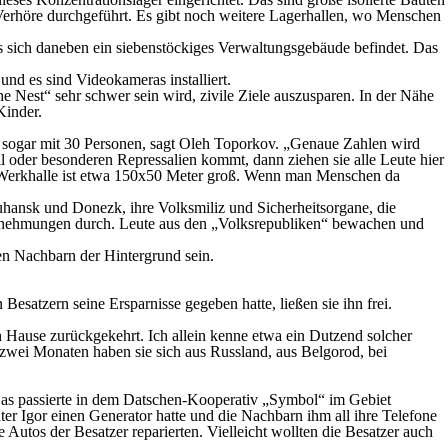
 Verhöre durchgeführt. Es gibt noch weitere Lagerhallen, wo Menschen
 sich daneben ein siebenstöckiges Verwaltungsgebäude befindet. Das
und es sind Videokameras installiert.
che Nest“ sehr schwer sein wird, zivile Ziele auszusparen. In der Nähe
Kinder.
he sogar mit 30 Personen, sagt Oleh Toporkov. „Genaue Zahlen wird
l oder besonderen Repressalien kommt, dann ziehen sie alle Leute hier
e Werkhalle ist etwa 150x50 Meter groß. Wenn man Menschen da
uhansk und Donezk, ihre Volksmiliz und Sicherheitsorgane, die
 Vernehmungen durch. Leute aus den „Volksrepubliken“ bewachen und
en Nachbarn der Hintergrund sein.
satzern seine Ersparnisse gegeben hatte, ließen sie ihn frei.
h Hause zurückgekehrt. Ich allein kenne etwa ein Dutzend solcher
 zwei Monaten haben sie sich aus Russland, aus Belgorod, bei
as passierte in dem Datschen-Kooperativ „Symbol“ im Gebiet
ater Igor einen Generator hatte und die Nachbarn ihm all ihre Telefone
Autos der Besatzer reparierten. Vielleicht wollten die Besatzer auch