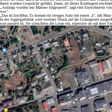
ihnen wurden Gespräche geführt. Dann, als dieses Kontingent erschöpf
„Anfangs wurden nur Männer eingesperrt“, sagt eine Einwohnerin von Vo
war.“
„Das ist furchtbar. Es kommt ein riesiges Auto mit einem ‚Z‘, mit Masc
In der Aggregatfabrik wird enormer Druck auf die Gefangenen ausgeübt. 
was passiert ist. Sie schüchtern die Leute ein, erpressen sie mit ihrer F