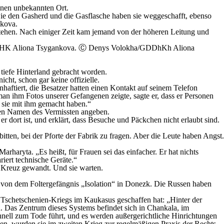
inen unbekannten Ort.
owie den Gasherd und die Gasflasche haben sie weggeschafft, ebenso
nkova.
 stehen. Nach einiger Zeit kam jemand von der höheren Leitung und
 tiefe Hinterland gebracht worden.
cht, schon gar keine offizielle.
aftiert, die Besatzer hatten einen Kontakt auf seinem Telefon
 man ihm Fotos unserer Gefangenen zeigte, sagte er, dass er Personen
sie mit ihm gemacht haben.“
 den Namen des Vermissten angeben.
r dort ist, und erklärt, dass Besuche und Päckchen nicht erlaubt sind.
tten, bei der Pforte der Fabrik zu fragen. Aber die Leute haben Angst.
haryta. „Es heißt, für Frauen sei das einfacher. Er hat nichts
iert technische Geräte.“
e Kreuz gewandt. Und sie warten.
mal von dem Foltergefängnis „Isolation“ in Donezk. Die Russen haben
Tschetschenien-Kriegs im Kaukasus geschaffen hat: „Hinter der
ten. Das Zentrum dieses Systems befindet sich in Chankala, im
hnell zum Tode führt, und es werden außergerichtliche Hinrichtungen
en, wurden sie im zweiten Krieg zur regelmäßigen Praxis der Rechts-