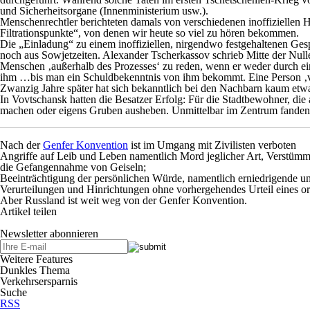
und Sicherheitsorgane (Innenministerium usw.).
Menschenrechtler berichteten damals von verschiedenen inoffiziellen Ha
Filtrationspunkte“, von denen wir heute so viel zu hören bekommen.
Die „Einladung“ zu einem inoffiziellen, nirgendwo festgehaltenen Ges
noch aus Sowjetzeiten. Alexander Tscherkassov schrieb Mitte der Null
Menschen ‚außerhalb des Prozesses‘ zu reden, wenn er weder durch ein
ihm …bis man ein Schuldbekenntnis von ihm bekommt. Eine Person ‚vers
Zwanzig Jahre später hat sich bekanntlich bei den Nachbarn kaum etwa
In Vovtschansk hatten die Besatzer Erfolg: Für die Stadtbewohner, di
machen oder eigens Gruben ausheben. Unmittelbar im Zentrum fanden 
Nach der
Genfer Konvention
ist im Umgang mit Zivilisten verboten
Angriffe auf Leib und Leben namentlich Mord jeglicher Art, Verstüm
die Gefangennahme von Geiseln;
Beeinträchtigung der persönlichen Würde, namentlich erniedrigende 
Verurteilungen und Hinrichtungen ohne vorhergehendes Urteil eines ordn
Aber Russland ist weit weg von der Genfer Konvention.
Artikel teilen
Newsletter abonnieren
Weitere Features
Dunkles Thema
Verkehrsersparnis
Suche
RSS