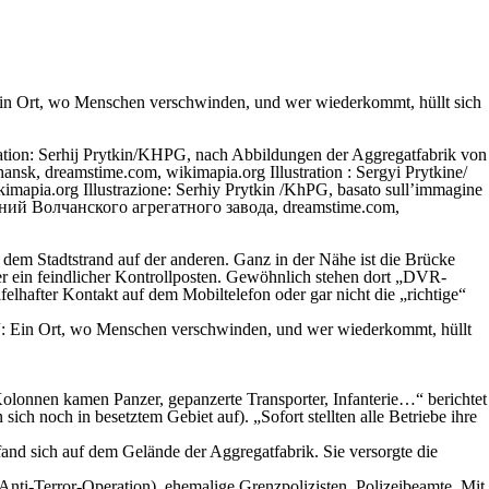
ist ein Ort, wo Menschen verschwinden, und wer wiederkommt, hüllt sich
 dem Stadtstrand auf der anderen. Ganz in der Nähe ist die Brücke
hier ein feindlicher Kontrollposten. Gewöhnlich stehen dort „DVR-
lhafter Kontakt auf dem Mobiltelefon oder gar nicht die „richtige“
Nest“: Ein Ort, wo Menschen verschwinden, und wer wiederkommt, hüllt
olonnen kamen Panzer, gepanzerte Transporter, Infanterie…“ berichtet
ch noch in besetztem Gebiet auf). „Sofort stellten alle Betriebe ihre
fand sich auf dem Gelände der Aggregatfabrik. Sie versorgte die
nti-Terror-Operation), ehemalige Grenzpolizisten, Polizeibeamte. Mit