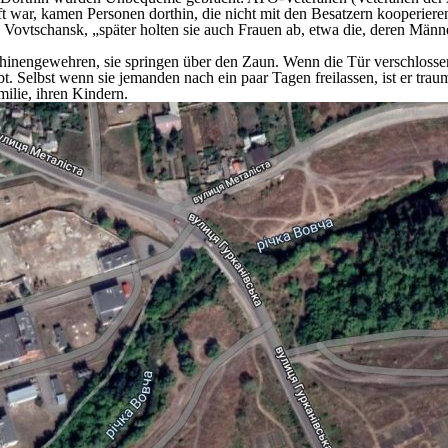
t war, kamen Personen dorthin, die nicht mit den Besatzern kooperiere
vtschansk, „später holten sie auch Frauen ab, etwa die, deren Männer 
hinengewehren, sie springen über den Zaun. Wenn die Tür verschlossen i
Selbst wenn sie jemanden nach ein paar Tagen freilassen, ist er trauma
amilie, ihren Kindern.