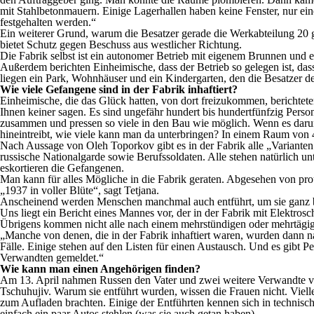
mit Stahlbetonmauern. Einige Lagerhallen haben keine Fenster, nur ei
festgehalten werden.“
Ein weiterer Grund, warum die Besatzer gerade die Werkabteilung 20 
bietet Schutz gegen Beschuss aus westlicher Richtung.
Die Fabrik selbst ist ein autonomer Betrieb mit eigenem Brunnen und ei
Außerdem berichten Einheimische, dass der Betrieb so gelegen ist, dass 
liegen ein Park, Wohnhäuser und ein Kindergarten, den die Besatzer d
Wie viele Gefangene sind in der Fabrik inhaftiert?
Einheimische, die das Glück hatten, von dort freizukommen, berichtet
Ihnen keiner sagen. Es sind ungefähr hundert bis hundertfünfzig Perso
zusammen und pressen so viele in den Bau wie möglich. Wenn es daru
hineintreibt, wie viele kann man da unterbringen? In einem Raum von
Nach Aussage von Oleh Toporkov gibt es in der Fabrik alle „Varianten
russische Nationalgarde sowie Berufssoldaten. Alle stehen natürlich
eskortieren die Gefangenen.
Man kann für alles Mögliche in die Fabrik geraten. Abgesehen von pr
„1937 in voller Blüte“, sagt Tetjana.
Anscheinend werden Menschen manchmal auch entführt, um sie ganz 
Uns liegt ein Bericht eines Mannes vor, der in der Fabrik mit Elektro
Übrigens kommen nicht alle nach einem mehrstündigen oder mehrtägig
„Manche von denen, die in der Fabrik inhaftiert waren, wurden dann na
Fälle. Einige stehen auf den Listen für einen Austausch. Und es gibt 
Verwandten gemeldet.“
Wie kann man einen Angehörigen finden?
Am 13. April nahmen Russen den Vater und zwei weitere Verwandte v
Tschuhujiv. Warum sie entführt wurden, wissen die Frauen nicht. Viellei
zum Aufladen brachten. Einige der Entführten kennen sich in technisch
einfach ein paar Autos stehlen (was sie auch getan haben).