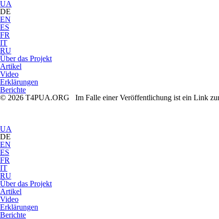
UA
DE
EN
ES
FR
IT
RU
Über das Projekt
Artikel
Video
Erklärungen
Berichte
© 2026 T4PUA.ORG Im Falle einer Veröffentlichung ist ein Link zu
UA
DE
EN
ES
FR
IT
RU
Über das Projekt
Artikel
Video
Erklärungen
Berichte