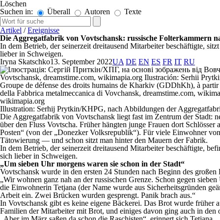
Löschen
Suchen in:
Überall
Autoren
Texte
Artikel
/
Ereignisse
Die Aggregatfabrik von Vovtschansk: russische Folterkammern nac
In dem Betrieb, der seinerzeit dreitausend Mitarbeiter beschäftigte, s
lieber in Schweigen.
Iryna Skatschko
13. September 2022
UA
DE
EN
ES
FR
IT
RU
Illustration: Serhij Prytkin/KHPG, nach Abbildungen der Aggregatfab
Die Aggregatfabrik von Vovtschansk liegt fast im Zentrum der Stadt: n
über den Fluss Vovtscha. Früher hängten junge Frauen dort Schlösser au
Posten“ (von der „Donezker Volksrepublik“). Für viele Einwohner von 
Tätowierung — und schon sitzt man hinter den Mauern der Fabrik.
In dem Betrieb, der seinerzeit dreitausend Mitarbeiter beschäftigte, 
sich lieber in Schweigen.
„Um sieben Uhr morgens waren sie schon in der Stadt“
Vovtschansk wurde in den ersten 24 Stunden nach Beginn des großen K
„Wir wohnen ganz nah an der russischen Grenze. Schon gegen sieben U
die Einwohnerin Tetjana (der Name wurde aus Sicherheitsgründen geänder
Arbeit ein. Zwei Brücken wurden gesprengt. Panik brach aus.“
In Vovtschansk gibt es keine eigene Bäckerei. Das Brot wurde früher a
Familien der Mitarbeiter mit Brot, und einiges davon ging auch in den 
„Aber im März saßen da schon die Raschisten“, erinnert sich Tetjana