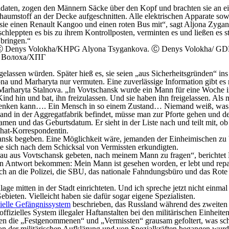
daten, zogen den Männern Säcke über den Kopf und brachten sie an e
Schaumstoff an der Decke aufgeschnitten. Alle elektrischen Apparate s
ie einen Renault Kangoo und einen roten Bus mit“, sagt Aljona Zyga
 schleppten es bis zu ihrem Kontrollposten, verminten es und ließen es
 bringen.“
lassen würden. Später hieß es, sie seien „aus Sicherheitsgründen“ ins
a und Marharyta nur vermuten. Eine zuverlässige Information gibt es ni
Marharyta Stalnova. „In Vovtschansk wurde ein Mann für eine Woche inh
Kind hin und bat, ihn freizulassen. Und sie haben ihn freigelassen. Als
chenken kann…. Ein Mensch in so einem Zustand… Niemand weiß, was 
emand in der Aggregatfabrik befindet, müsse man zur Pforte gehen und
n und das Geburtsdatum. Er sieht in der Liste nach und teilt mit, ob e
Chat-Korrespondentin.
ansk begeben. Eine Möglichkeit wäre, jemanden der Einheimischen zu bi
ie sich nach dem Schicksal von Vermissten erkundigten.
au aus Vovtschansk gebeten, nach meinem Mann zu fragen“, berichtet Mar
en Antwort bekommen: Mein Mann ist gesehen worden, er lebt und repar
 sich an die Polizei, die SBU, das nationale Fahndungsbüro und das Rot
nlage mitten in der Stadt einrichteten. Und ich spreche jetzt nicht ein
Gebieten. Vielleicht haben sie dafür sogar eigene Spezialisten.
zielle Gefängnissystem
beschrieben, das Russland während des zweiten 
offizielles System illegaler Haftanstalten bei den militärischen Einhei
erden die „Festgenommenen“ und „Vermissten“ grausam gefoltert, was sc
on der militärischen Aufklärung und von Spezialkräften begangen wurd