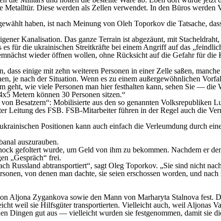
ne Metalltür. Diese werden als Zellen verwendet. In den Büros werden
gewählt haben, ist nach Meinung von Oleh Toporkov die Tatsache, dass
gener Kanalisation. Das ganze Terrain ist abgezäunt, mit Stacheldraht, 
es für die ukrainischen Streitkräfte bei einem Angriff auf das „feindli
emnächst wieder öffnen wollen, ohne Rücksicht auf die Gefahr für die 
en, dass einige mit zehn weiteren Personen in einer Zelle saßen, manc
nen, je nach der Situation. Wenn es zu einem außergewöhnlichen Vorfal
m geht, wie viele Personen man hier festhalten kann, sehen Sie — di
 4x5 Metern können 30 Personen sitzen.“
 von Besatzern“: Mobilisierte aus den so genannten Volksrepubliken L
 unter Leitung des FSB. FSB-Mitarbeiter führen in der Regel auch die
oukrainischen Positionen kann auch einfach die Verleumdung durch ein
banal auszurauben.
schock gefoltert wurde, um Geld von ihm zu bekommen. Nachdem er den Be
en „Gespräch“ frei.
ch Russland abtransportiert“, sagt Oleg Toporkov. „Sie sind nicht nac
Personen, von denen man dachte, sie seien erschossen worden, und nach
on Aljona Zygankova sowie den Mann von Marharyta Stalnova fest. D
cht weil sie Hilfsgüter transportierten. Vielleicht auch, weil Aljonas V
en Dingen gut aus — vielleicht wurden sie festgenommen, damit sie die 