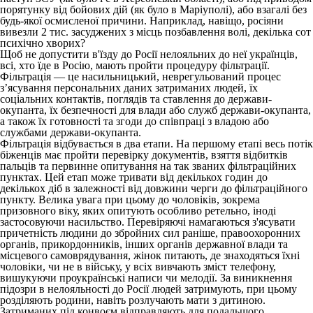
порятунку від бойових дій (як було в Маріуполі), або взагалі без
будь-якої осмисленої причини. Наприклад, навіщо, росіяни
вивезли 2 тис. засуджених з місць позбавлення волі, декілька сот
психічно хворих?
Щоб не допустити в'їзду до Росії нелояльних до неї українців,
всі, хто їде в Росію, мають пройти процедуру фільтрації.
Фільтрація — це насильницький, неврегульований процес
з’ясування персональних даних затриманих людей, їх
соціальних контактів, поглядів та ставлення до держави-
окупанта, їх безпечності для влади або служб держави-окупанта,
а також їх готовності та згоди до співпраці з владою або
службами держави-окупанта.
Фільтрація відбувається в два етапи. На першому етапі весь потік
біженців має пройти перевірку документів, взяття відбитків
пальців та первинне опитування на так званих фільтраційних
пунктах. Цей етап може тривати від декількох годин до
декількох діб в залежності від довжини черги до фільтраційного
пункту. Велика увага при цьому до чоловіків, зокрема
призовного віку, яких опитують особливо ретельно, іноді
застосовуючи насильство. Перевіряючі намагаються з'ясувати
причетність людини до збройних сил раніше, правоохоронних
органів, прикордонників, інших органів державної влади та
місцевого самоврядування, жінок питають, де знаходяться їхні
чоловіки, чи не в війську, у всіх вивчають зміст телефону,
вишукуючи проукраїнські написи чи мелодії. За виникнення
підозри в нелояльності до Росії людей затримують, при цьому
розділяють родини, навіть розлучають мати з дитиною.
Затриманих під конвоєм відправляють для подальшого