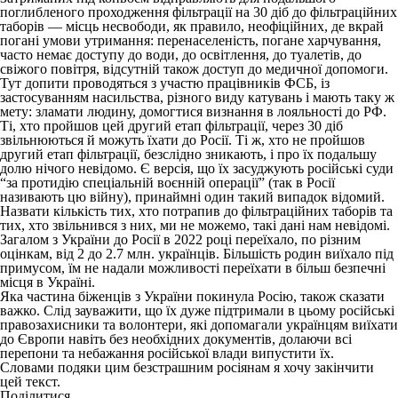
поглибленого проходження фільтрації на 30 діб до фільтраційних
таборів — місць несвободи, як правило, неофіційних, де вкрай
погані умови утримання: перенаселеність, погане харчування,
часто немає доступу до води, до освітлення, до туалетів, до
свіжого повітря, відсутній також доступ до медичної допомоги.
Тут допити проводяться з участю працівників ФСБ, із
застосуванням насильства, різного виду катувань і мають таку ж
мету: зламати людину, домогтися визнання в лояльності до РФ.
Ті, хто пройшов цей другий етап фільтрації, через 30 діб
звільнюються й можуть їхати до Росії. Ті ж, хто не пройшов
другий етап фільтрації, безслідно зникають, і про їх подальшу
долю нічого невідомо. Є версія, що їх засуджують російські суди
“за протидію спеціальній воєнній операції” (так в Росії
називають цю війну), принаймні один такий випадок відомий.
Назвати кількість тих, хто потрапив до фільтраційних таборів та
тих, хто звільнився з них, ми не можемо, такі дані нам невідомі.
Загалом з України до Росії в 2022 році переїхало, по різним
оцінкам, від 2 до 2.7 млн. українців. Більшість родин виїхало під
примусом, їм не надали можливості переїхати в більш безпечні
місця в Україні.
Яка частина біженців з України покинула Росію, також сказати
важко. Слід зауважити, що їх дуже підтримали в цьому російські
правозахисники та волонтери, які допомагали українцям виїхати
до Європи навіть без необхідних документів, долаючи всі
перепони та небажання російської влади випустити їх.
Словами подяки цим безстрашним росіянам я хочу закінчити
цей текст.
Поділитися