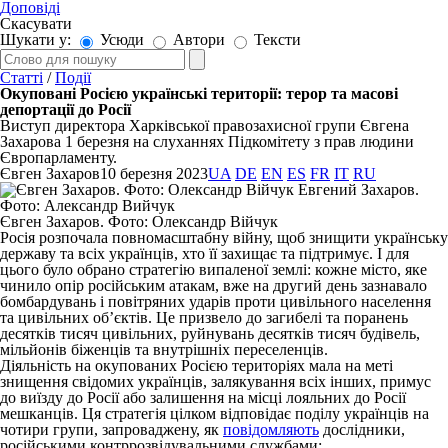
Доповіді
Скасувати
Шукати у:
Усюди
Автори
Тексти
Статті
/
Події
Окуповані Росією українські території: терор та масові
депортації до Росії
Виступ директора Харківської правозахисної групи Євгена
Захарова 1 березня на слуханнях Підкомітету з прав людини
Європарламенту.
Євген Захаров
10 березня 2023
UA
DE
EN
ES
FR
IT
RU
Євген Захаров. Фото: Олександр Війчук
Росія розпочала повномасштабну війну, щоб знищити українську
державу та всіх українців, хто її захищає та підтримує. І для
цього було обрано стратегію випаленої землі: кожне місто, яке
чинило опір російським атакам, вже на другий день зазнавало
бомбардувань і повітряних ударів проти цивільного населення
та цивільних об’єктів. Це призвело до загибелі та поранень
десятків тисяч цивільних, руйнувань десятків тисяч будівель,
мільйонів біженців та внутрішніх переселенців.
Діяльність на окупованих Росією територіях мала на меті
знищення свідомих українців, залякування всіх інших, примус
до виїзду до Росії або залишення на місці лояльних до Росії
мешканців. Ця стратегія цілком відповідає поділу українців на
чотири групи, запроваджену, як
повідомляють
дослідники,
російськими контррозвідувальними службами: