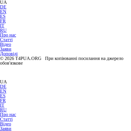
UA
DE
EN
ES
FR
IT
RU
Про нас
Статті
Відео
Заяви
Доповіді
© 2026 T4PUA.ORG При копіюванні посилання на джерело
обов'язкове
UA
DE
EN
ES
FR
IT
RU
Про нас
Статті
Відео
Заяви