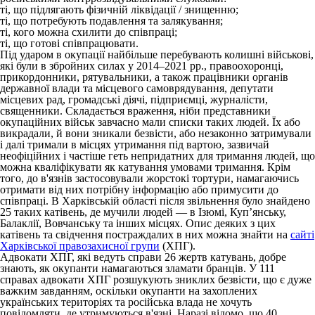
ті, що підлягають фізичній ліквідації / знищенню;
ті, що потребують подавлення та залякування;
ті, кого можна схилити до співпраці;
ті, що готові співпрацювати.
Під ударом в окупації найбільше перебувають колишні військові,
які були в збройних силах у 2014–2021 рр., правоохоронці,
прикордонники, рятувальники, а також працівники органів
державної влади та місцевого самоврядування, депутати
місцевих рад, громадські діячі, підприємці, журналісти,
священники. Складається враження, ніби представники
окупаційних військ завчасно мали списки таких людей. Їх або
викрадали, й вони зникали безвісти, або незаконно затримували
і далі тримали в місцях утримання під вартою, зазвичай
неофіційних і частіше геть непридатних для тримання людей, що
можна кваліфікувати як катування умовами тримання. Крім
того, до в'язнів застосовували жорстокі тортури, намагаючись
отримати від них потрібну інформацію або примусити до
співпраці. В Харківській області після звільнення було знайдено
25 таких катівень, де мучили людей — в Ізюмі, Куп’янську,
Балаклії, Вовчанську та інших місцях. Опис деяких з цих
катівень та свідчення постраждалих в них можна знайти на
сайті
Харківської правозахисної групи
(ХПГ).
Адвокати ХПГ, які ведуть справи 26 жертв катувань, добре
знають, як окупанти намагаються зламати бранців. У 111
справах адвокати ХПГ розшукують зниклих безвісти, що є дуже
важким завданням, оскільки окупанти на захоплених
українських територіях та російська влада не хочуть
повідомляти, де утримуються в'язні. Наразі відомо, що 40