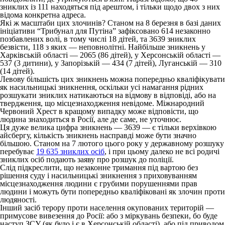
зниклих із 111 находяться під арештом, і тільки щодо двох з них
відома конкретна адреса.
Які ж масштаби цих злочинів? Станом на 8 березня в базі даних
ініціативи “Трибунал для Путіна” зафіксовано 614 незаконно
позбавлених волі, в тому числі 18 дітей, та 3639 зниклих
безвісти, 118 з яких — неповнолітні. Найбільше зникнень у
Харківській області — 2065 (86 дітей), у Херсонській області —
537 (3 дитини), у Запорізькій — 434 (7 дітей), Луганській — 310
(14 дітей).
Левову більшість цих зникнень можна попередньо кваліфікувати
як насильницькі зникнення, оскільки усі намагання рідних
розшукати зниклих натикаються на відмову в відповіді, або на
твердження, що місцезнаходження невідоме. Міжнародний
Червоний Хрест в кращому випадку може відповісти, що
людина знаходиться в Росії, але де саме, не уточнює.
Ця дуже велика цифра зникнень — 3639 — є тільки верхівкою
айсбергу, кількість зникнень насправді може бути значно
більшою. Станом на 7 лютого цього року у державному розшуку
перебуває
19 635 зниклих осіб
, і при цьому далеко не всі родичі
зниклих осіб подають заяву про розшук до поліції.
Слід підкреслити, що незаконне тримання під вартою без
рішення суду і насильницькі зникнення з приховуванням
місцезнаходження людини є грубими порушеннями прав
людини і можуть бути попередньо кваліфіковані як злочин проти
людяності.
Інший засіб терору проти населення окупованих територій —
примусове вивезення до Росії: або з міркувань безпеки, бо буде
наступ ЗСУ (як було і є в Херсонській області), або під приводом