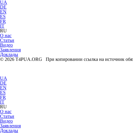
UA
DE
EN
ES
FR
IT
RU
О нас
Статьи
Видео
Заявления
Доклады
© 2026 T4PUA.ORG При копировании ссылка на источник обяз
UA
DE
EN
ES
FR
IT
RU
О нас
Статьи
Видео
Заявления
Доклады