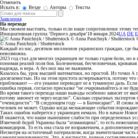
Отменить
Искать в:
Везде
Авторы
Тексты
Заявления
На переходе
Мы сможем выстоять, только если наше сопротивление этому те
Инициативная группа ‘Первого декабря’
18 января 2024
UA
DE
© Anna Pasichnyk / Shutterstock
Каждый из нас, десятков миллионов украинских граждан, где бы
невозможна.
2023 год стал для многих украинцев не только годом боли, но и
понимая реалий поля боя. Болезненная, бесчеловечная, кровавая 
надежда, и вера. А без них мы не выживем.
Казалось бы, урок высшей математики, но простой. Из точки А 
досягаемостью. Но на этом простота исчерпывается, потому что 
приближают — его уныние переводит ее в туманную даль. Если 
ошибка первая, согласно присказке “не очаровывайтесь и не буд
Во время такого перехода наши выводы особенно зависят от як
потому завоюет ее через неделю”. Сколько серьезных эксперто
“очевидности”: “В следующем году — в Бахчисарае!”. И снова л
человек не может. Однако когда мелькающие события порождаю
Таких ошибок наберется у украинцев немало. Но в начале Нового
И окажется, что наши нынешние слабости при определенных ус
Извечной бедой Украины была “атаманщина”, то есть нежелание
командиров. То есть она стала не возражением, а дополнением 
Несмотря на остаточный патернализм, когда значительная часть о
самоорганизованности. Это, в частности, разные составляющие