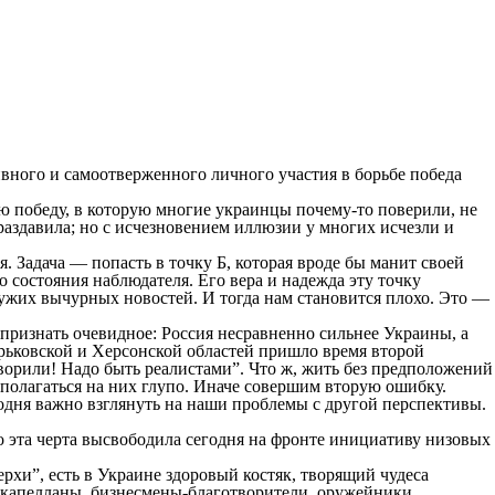
ивного и самоотверженного личного участия в борьбе победа
ую победу, в которую многие украинцы почему-то поверили, не
 раздавила; но с исчезновением иллюзии у многих исчезли и
. Задача — попасть в точку Б, которая вроде бы манит своей
 состояния наблюдателя. Его вера и надежда эту точку
ужих вычурных новостей. И тогда нам становится плохо. Это —
признать очевидное: Россия несравненно сильнее Украины, а
арьковской и Херсонской областей пришло время второй
оворили! Надо быть реалистами”. Что ж, жить без предположений
полагаться на них глупо. Иначе совершим вторую ошибку.
годня важно взглянуть на наши проблемы с другой перспективы.
 эта черта высвободила сегодня на фронте инициативу низовых
ерхи”, есть в Украине здоровый костяк, творящий чудеса
, капелланы, бизнесмены-благотворители, оружейники,