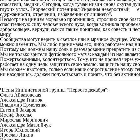
спасатели, медики. Сегодня, когда туман низин снова окутал д
глухих углов. Творческий потенциал Украины невероятный — ем
сдержанности, отречении, избавлении от лишнего”.
Несмотря на цинизм морально прогнивших, строящих свое благос
спасительную силу человеческого духа, когда возникла пробл
добровольцев, вернули смысл таким понятиям, как совесть и че
миру.
Сообщества могут верить в светлое или в мрачное будущее. Укра
можно изменить. Мы либо принимаем его, либо работаем над ним
Поэтому мы должны нашу боль и разочарование превратить из сл
Мы не только зрители футбольного матча; каждый из нас являет
Пожертвованиями, волонтерством. Тому, кто не прошел через уж
работает на одну цель: защитить свою землю, защитить нашу св
Мы сможем выстоять, только если наше сопротивление этому те
ни находились, должен почувствовать и понять, что без активн
Члены Инициативной группы “Первого декабря”:
Ольга Айвазовская
Александра Гнатюк
Владимир Ермоленко
Евгений Захаров
Иосиф Зисельс
Мирослав Маринович
Александра Матвийчук
Игорь Юхновский
Ярослав Яцкив
Поделиться