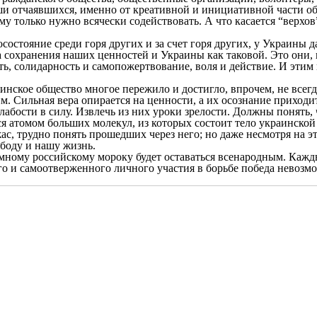
уши отчаявшихся, именно от креативной и инициативной части об
у только нужно всячески содействовать. А что касается “верхо
остояние среди горя других и за счет горя других, у Украины 
ема сохранения наших ценностей и Украины как таковой. Это о
сть, солидарность и самопожертвование, воля и действие. И эти
инское общество многое пережило и достигло, впрочем, не всегда
. Сильная вера опирается на ценности, а их осознание приходит
абости в силу. Извлечь из них уроки зрелости. Должны понять, 
ся атомом больших молекул, из которых состоит тело украинско
ас, трудно понять прошедших через него; но даже несмотря на э
ободу и нашу жизнь.
мному российскому мороку будет оставаться всенародным. Кажды
ого и самоотверженного личного участия в борьбе победа невозм