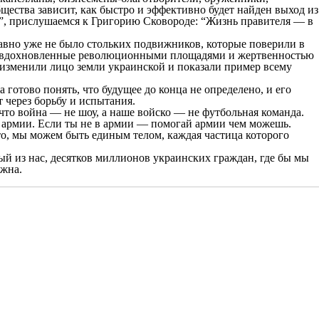
щества зависит, как быстро и эффективно будет найден выход из
в”, прислушаемся к Григорию Сковороде: “Жизнь правителя — в
давно уже не было стольких подвижников, которые поверили в
ни, вдохновленные революционными площадями и жертвенностью
м изменили лицо земли украинской и показали пример всему
 готово понять, что будущее до конца не определено, и его
 через борьбу и испытания.
что война — не шоу, а наше войско — не футбольная команда.
й армии. Если ты не в армии — помогай армии чем можешь.
то, мы можем быть единым телом, каждая частица которого
й из нас, десятков миллионов украинских граждан, где бы мы
ожна.