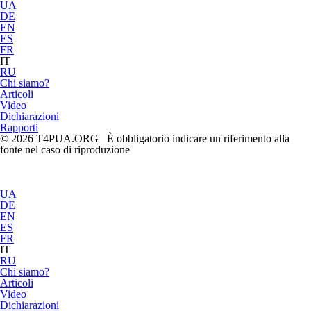
UA
DE
EN
ES
FR
IT
RU
Chi siamo?
Articoli
Video
Dichiarazioni
Rapporti
© 2026 T4PUA.ORG È obbligatorio indicare un riferimento alla
fonte nel caso di riproduzione
UA
DE
EN
ES
FR
IT
RU
Chi siamo?
Articoli
Video
Dichiarazioni