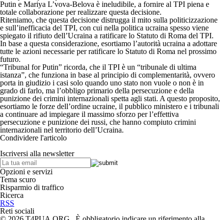
Putin e Mariya L’vova-Belova è ineludibile, a fornire al TPI piena e
totale collaborazione per realizzare questa decisione.
Riteniamo, che questa decisione distrugga il mito sulla politicizzazione
e sull’inefficacia del TPI, con cui nella politica ucraina spesso viene
spiegato il rifiuto dell’Ucraina a ratificare lo Statuto di Roma del TPI.
In base a questa considerazione, esortiamo l’autorità ucraina a adottare
tutte le azioni necessarie per ratificare lo Statuto di Roma nel prossimo
futuro.
“Tribunal for Putin” ricorda, che il TPI è un “tribunale di ultima
istanza”, che funziona in base al principio di complementarità, ovvero
porta in giudizio i casi solo quando uno stato non vuole o non è in
grado di farlo, ma l’obbligo primario della persecuzione e della
punizione dei crimini internazionali spetta agli stati. A questo proposito,
esortiamo le forze dell’ordine ucraine, il pubblico ministero e i tribunali
a continuare ad impiegare il massimo sforzo per l’effettiva
persecuzione e punizione dei russi, che hanno compiuto crimini
internazionali nel territorio dell’Ucraina.
Condividere l'articolo
Iscriversi alla newsletter
Opzioni e servizi
Tema scuro
Risparmio di traffico
Ricerca
RSS
Reti sociali
© 2026 T4PUA.ORG È obbligatorio indicare un riferimento alla