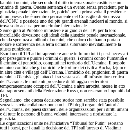
bambini ucraini, che secondo il diritto internazionale costituisce un
crimine di guerra. Questa sentenza è un evento senza precedenti per la
giustizia penale internazionale, poiché per la prima volta il presidente
di un paese, che è membro permanente del Consiglio di Sicurezza
dell’ONU e possiede uno dei più grandi arsenali nucleari al mondo, si
trova sotto accusa per un crimine internazionale.
Siamo grati al Pubblico ministero e ai giudici del TPI per la loro
incrollabile devozione agli ideali della giustizia penale internazionale,
che dà speranza a milioni di ucraini, che coloro che hanno portato
dolore e sofferenza nella terra ucraina subiranno inevitabilmente la
giusta punizione.
Esortiamo il TPI ad intraprendere anche in futuro tutti i passi necessari
per perseguire e punire i crimini di guerra, i crimini contro l’umanità e
il crimine di genocidio, compiuti nel territorio dell’Ucraina. Il popolo
ucraino confida che gli omicidi e le torture dei civili a Bucha, Izjum e
in altre città e villaggi dell’Ucraina, l’omicidio dei prigionieri di guerra
ucraini a Olenivka, gli attacchi su vasta scala all’infrastruttura critica
dell’Ucraina, le umilianti procedure di filtraggio nei territori
temporaneamente occupati dell’Ucraina e altre atrocità, messe in atto
dai rappresentanti della Federazione Russa, non resteranno impuniti dal
TPI.
Segnaliamo, che questa decisione storica non sarebbe stata possibile
senza la stretta collaborazione con il TPI degli organi dell’autorità
dell’Ucraina, dei paesi stranieri, delle organizzazioni per i diritti umani
e di tutte le persone di buona volontà, interessate a ripristinare la
giustizia.
Le organizzazioni unite nell’iniziativa “Tribunal for Putin” esortano
tutti i paesi, per i quali la decisione del TPI sull’arresto di Vladimir