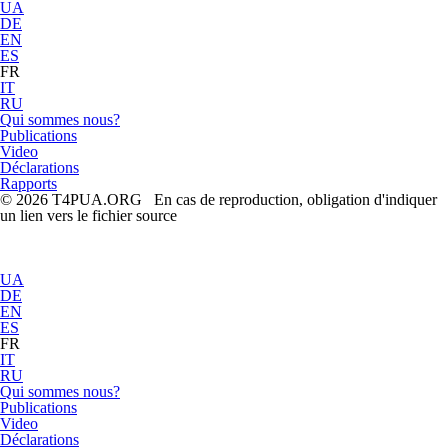
UA
DE
EN
ES
FR
IT
RU
Qui sommes nous?
Publications
Video
Déclarations
Rapports
© 2026 T4PUA.ORG En cas de reproduction, obligation d'indiquer
un lien vers le fichier source
UA
DE
EN
ES
FR
IT
RU
Qui sommes nous?
Publications
Video
Déclarations