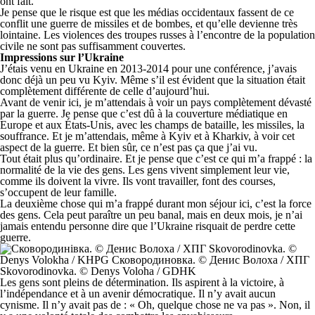
ont fait.
Je pense que le risque est que les médias occidentaux fassent de ce
conflit une guerre de missiles et de bombes, et qu’elle devienne très
lointaine. Les violences des troupes russes à l’encontre de la population
civile ne sont pas suffisamment couvertes.
Impressions sur l’Ukraine
J’étais venu en Ukraine en 2013-2014 pour une conférence, j’avais
donc déjà un peu vu Kyiv. Même s’il est évident que la situation était
complètement différente de celle d’aujourd’hui.
Avant de venir ici, je m’attendais à voir un pays complètement dévasté
par la guerre. Je pense que c’est dû à la couverture médiatique en
Europe et aux États-Unis, avec les champs de bataille, les missiles, la
souffrance. Et je m’attendais, même à Kyiv et à Kharkiv, à voir cet
aspect de la guerre. Et bien sûr, ce n’est pas ça que j’ai vu.
Tout était plus qu’ordinaire. Et je pense que c’est ce qui m’a frappé : la
normalité de la vie des gens. Les gens vivent simplement leur vie,
comme ils doivent la vivre. Ils vont travailler, font des courses,
s’occupent de leur famille.
La deuxième chose qui m’a frappé durant mon séjour ici, c’est la force
des gens. Cela peut paraître un peu banal, mais en deux mois, je n’ai
jamais entendu personne dire que l’Ukraine risquait de perdre cette
guerre.
Skovorodinovka. © Denys Voloha / GDHK
Les gens sont pleins de détermination. Ils aspirent à la victoire, à
l’indépendance et à un avenir démocratique. Il n’y avait aucun
cynisme. Il n’y avait pas de : « Oh, quelque chose ne va pas ». Non, il