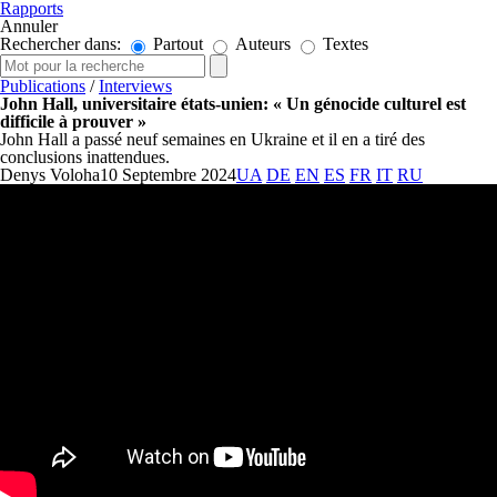
Rapports
Annuler
Rechercher dans:
Partout
Auteurs
Textes
Publications
/
Interviews
John Hall, universitaire états-unien: « Un génocide culturel est
difficile à prouver »
John Hall a passé neuf semaines en Ukraine et il en a tiré des
conclusions inattendues.
Denys Voloha
10 Septembre 2024
UA
DE
EN
ES
FR
IT
RU