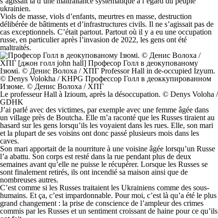
s’agissait là d’une maltraitance systématique à l’égard du peuple
ukrainien.
Viols de masse, viols d’enfants, meurtres en masse, destruction
délibérée de bâtiments et d’infrastructures civils. Il ne s’agissait pas de
cas exceptionnels. C’était partout. Partout où il y a eu une occupation
russe, en particulier après l’invasion de 2022, les gens ont été
maltraités.
Le professeur Hall à Izioum, après la désoccupation. © Denys Voloha /
GDHK
J’ai parlé avec des victimes, par exemple avec une femme âgée dans
un village près de Boutcha. Elle m’a raconté que les Russes tiraient au
hasard sur les gens lorsqu’ils les voyaient dans les rues. Elle, son mari
et la plupart de ses voisins ont donc passé plusieurs mois dans les
caves.
Son mari apportait de la nourriture à une voisine âgée lorsqu’un Russe
l’a abattu. Son corps est resté dans la rue pendant plus de deux
semaines avant qu’elle ne puisse le récupérer. Lorsque les Russes se
sont finalement retirés, ils ont incendié sa maison ainsi que de
nombreuses autres.
C’est comme si les Russes traitaient les Ukrainiens comme des sous-
humains. Et ça, c’est impardonnable. Pour moi, c’est là qu’a été le plus
grand changement : la prise de conscience de l’ampleur des crimes
commis par les Russes et un sentiment croissant de haine pour ce qu’ils