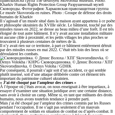
Le musée Skovoroda en ruines. Photo : Groupe de défense des droits
humains de Kharkiv
Il s’agissait d’un musée situé dans la maison ayant appartenu à ce poète
et philosophe ukrainien du XVIIIe siècle. Le bâtiment, touché par des
missiles russes en 2022, se dresse au beau milieu d’une forêt. Il est très
éloigné de tout autre bâtiment. Il n’y avait aucune installation militaire
ni aucune cible à proximité, et les petits villages les plus proches se
trouvaient à plusieurs centaines de mètres de là.
Il n’y avait rien sur ce territoire, à part ce bâtiment entièrement détruit
par des missiles russes en mai 2022. C’était très loin des lieux où se
déroulaient les combats.
Skovorodinovka. © Denys Voloha / GDHK
Par conséquent, il pourrait s’agir soit d’un accident, ce qui semble
plutôt insensé, soit d’une attaque délibérée contre cet élément très
important du patrimoine culturel ukrainien.
« J’ai été choqué par l’ampleur des crimes »
À l’époque où j’étais avocat, on nous enseignait à être impartiaux, à
essayer d’examiner une situation juridique avec une certaine distance,
sans avoir à choisir un camp. Même si, en tant que militants des droits
humains, nous avons toutefois tendance à prendre parti.
Mais j’ai été choqué par l’ampleur des crimes commis par les Russes
pendant l’occupation. Il ne s’agit pas seulement d’un mauvais
comportement de soldats en situation de combat ou d’après-combat. Il