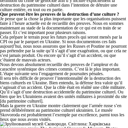
définition du crime de génocide afin d’y inclure explicitement la
destruction du patrimoine culturel dans l’intention de détruire une
culture entière, en tout ou en partie.
Que peuvent être les preuves de la destruction d’une culture ?
Je pense que la chose la plus importante que les organisations puissent
faire à l’heure actuelle est de recueillir des preuves. Nous en sommes
maintenant au stade de la documentation de ce qui est en train de se
passer. Et c’est important pour plusieurs raisons.
Cela prépare le terrain pour les futurs procès qui seront menés par la
CPI ou par le parquet en Ukraine. Si nous documentons ces faits
aujourd’hui, nous nous assurons que les Russes et Poutine ne pourront
pas prétendre par la suite qu’il s’agit d’une exagération, ou que cela ne
s’est jamais produit. Ou encore qu’il s’agit d’un accident, ou que
c’étaient de mauvais acteurs.
Nous devons absolument recueillir des preuves de l’ampleur et du
caractère systémique des crimes commis. C’est là le plus important.
L’étape suivante sera l’engagement de poursuites pénales.
Il sera très difficile de prouver l’intentionnalité de la destruction des
biens culturels en Ukraine. Bien entendu, la défense fera valoir qu’il
s’agissait d’un accident. Que la cible était en réalité une cible militaire.
Qu’il s’agit d’une destruction accidentelle du patrimoine culturel. Ou
bien que les Ukrainiens avaient des unités militaires à proximité du site
[du patrimoine culturel].
Mais la guerre en Ukraine montre clairement que l’armée russe s’en
prend délibérément au patrimoine culturel ukrainien. Le musée
Skovoroda est probablement l’exemple par excellence, parmi tous les
lieux que nous avons visités.