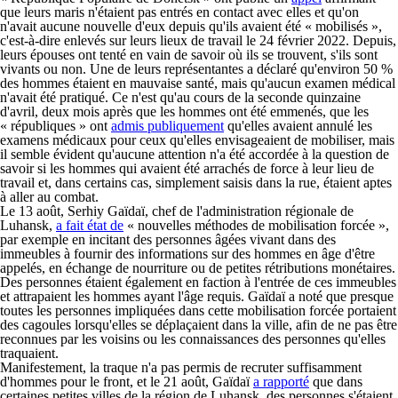
que leurs maris n'étaient pas entrés en contact avec elles et qu'on
n'avait aucune nouvelle d'eux depuis qu'ils avaient été « mobilisés »,
c'est-à-dire enlevés sur leurs lieux de travail le 24 février 2022. Depuis,
leurs épouses ont tenté en vain de savoir où ils se trouvent, s'ils sont
vivants ou non. Une de leurs représentantes a déclaré qu'environ 50 %
des hommes étaient en mauvaise santé, mais qu'aucun examen médical
n'avait été pratiqué. Ce n'est qu'au cours de la seconde quinzaine
d'avril, deux mois après que les hommes ont été emmenés, que les
« républiques » ont
admis publiquement
qu'elles avaient annulé les
examens médicaux pour ceux qu'elles envisageaient de mobiliser, mais
il semble évident qu'aucune attention n'a été accordée à la question de
savoir si les hommes qui avaient été arrachés de force à leur lieu de
travail et, dans certains cas, simplement saisis dans la rue, étaient aptes
à aller au combat.
Le 13 août, Serhiy Gaïdaï, chef de l'administration régionale de
Luhansk,
a fait état de
« nouvelles méthodes de mobilisation forcée »,
par exemple en incitant des personnes âgées vivant dans des
immeubles à fournir des informations sur des hommes en âge d'être
appelés, en échange de nourriture ou de petites rétributions monétaires.
Des personnes étaient également en faction à l'entrée de ces immeubles
et attrapaient les hommes ayant l'âge requis. Gaïdaï a noté que presque
toutes les personnes impliquées dans cette mobilisation forcée portaient
des cagoules lorsqu'elles se déplaçaient dans la ville, afin de ne pas être
reconnues par les voisins ou les connaissances des personnes qu'elles
traquaient.
Manifestement, la traque n'a pas permis de recruter suffisamment
d'hommes pour le front, et le 21 août, Gaïdaï
a rapporté
que dans
certaines petites villes de la région de Luhansk, des personnes s'étaient