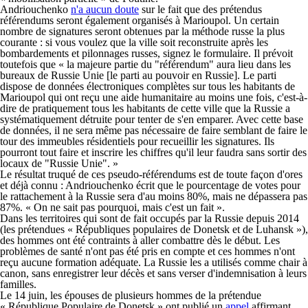
Andriouchenko
n'a aucun doute
sur le fait que des prétendus
référendums seront également organisés à Marioupol. Un certain
nombre de signatures seront obtenues par la méthode russe la plus
courante : si vous voulez que la ville soit reconstruite après les
bombardements et pilonnages russes, signez le formulaire. Il prévoit
toutefois que « la majeure partie du "référendum" aura lieu dans les
bureaux de Russie Unie [le parti au pouvoir en Russie]. Le parti
dispose de données électroniques complètes sur tous les habitants de
Marioupol qui ont reçu une aide humanitaire au moins une fois, c'est-à-
dire de pratiquement tous les habitants de cette ville que la Russie a
systématiquement détruite pour tenter de s'en emparer. Avec cette base
de données, il ne sera même pas nécessaire de faire semblant de faire le
tour des immeubles résidentiels pour recueillir les signatures. Ils
pourront tout faire et inscrire les chiffres qu'il leur faudra sans sortir des
locaux de "Russie Unie". »
Le résultat truqué de ces pseudo-référendums est de toute façon d'ores
et déjà connu : Andriouchenko écrit que le pourcentage de votes pour
le rattachement à la Russie sera d'au moins 80%, mais ne dépassera pas
87%. « On ne sait pas pourquoi, mais c'est un fait ».
Dans les territoires qui sont de fait occupés par la Russie depuis 2014
(les prétendues « Républiques populaires de Donetsk et de Luhansk »),
des hommes ont été contraints à aller combattre dès le début. Les
problèmes de santé n'ont pas été pris en compte et ces hommes n'ont
reçu aucune formation adéquate. La Russie les a utilisés comme chair à
canon, sans enregistrer leur décès et sans verser d'indemnisation à leurs
familles.
Le 14 juin, les épouses de plusieurs hommes de la prétendue
« République Populaire de Donetsk » ont publié un
appel
affirmant