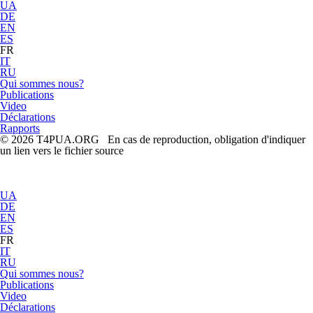
UA
DE
EN
ES
FR
IT
RU
Qui sommes nous?
Publications
Video
Déclarations
Rapports
© 2026 T4PUA.ORG En cas de reproduction, obligation d'indiquer
un lien vers le fichier source
UA
DE
EN
ES
FR
IT
RU
Qui sommes nous?
Publications
Video
Déclarations