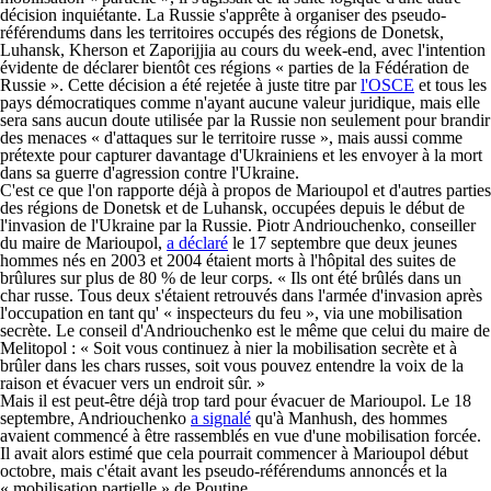
décision inquiétante. La Russie s'apprête à organiser des pseudo-
référendums dans les territoires occupés des régions de Donetsk,
Luhansk, Kherson et Zaporijjia au cours du week-end, avec l'intention
évidente de déclarer bientôt ces régions « parties de la Fédération de
Russie ». Cette décision a été rejetée à juste titre par
l'OSCE
et tous les
pays démocratiques comme n'ayant aucune valeur juridique, mais elle
sera sans aucun doute utilisée par la Russie non seulement pour brandir
des menaces « d'attaques sur le territoire russe », mais aussi comme
prétexte pour capturer davantage d'Ukrainiens et les envoyer à la mort
dans sa guerre d'agression contre l'Ukraine.
C'est ce que l'on rapporte déjà à propos de Marioupol et d'autres parties
des régions de Donetsk et de Luhansk, occupées depuis le début de
l'invasion de l'Ukraine par la Russie. Piotr Andriouchenko, conseiller
du maire de Marioupol,
a déclaré
le 17 septembre que deux jeunes
hommes nés en 2003 et 2004 étaient morts à l'hôpital des suites de
brûlures sur plus de 80 % de leur corps. « Ils ont été brûlés dans un
char russe. Tous deux s'étaient retrouvés dans l'armée d'invasion après
l'occupation en tant qu' « inspecteurs du feu », via une mobilisation
secrète. Le conseil d'Andriouchenko est le même que celui du maire de
Melitopol : « Soit vous continuez à nier la mobilisation secrète et à
brûler dans les chars russes, soit vous pouvez entendre la voix de la
raison et évacuer vers un endroit sûr. »
Mais il est peut-être déjà trop tard pour évacuer de Marioupol. Le 18
septembre, Andriouchenko
a signalé
qu'à Manhush, des hommes
avaient commencé à être rassemblés en vue d'une mobilisation forcée.
Il avait alors estimé que cela pourrait commencer à Marioupol début
octobre, mais c'était avant les pseudo-référendums annoncés et la
« mobilisation partielle » de Poutine.