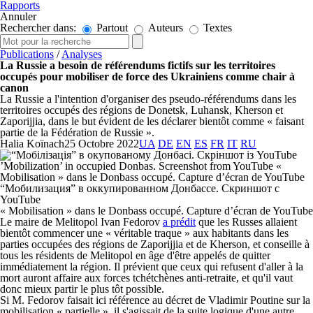
Rapports
Annuler
Rechercher dans:
Partout
Auteurs
Textes
Publications
/
Analyses
La Russie a besoin de référendums fictifs sur les territoires
occupés pour mobiliser de force des Ukrainiens comme chair à
canon
La Russie a l'intention d'organiser des pseudo-référendums dans les
territoires occupés des régions de Donetsk, Luhansk, Kherson et
Zaporijjia, dans le but évident de les déclarer bientôt comme « faisant
partie de la Fédération de Russie ».
Halia Koïnach
25 Octobre 2022
UA
DE
EN
ES
FR
IT
RU
« Mobilisation » dans le Donbass occupé. Capture d’écran de YouTube
Le maire de Melitopol Ivan Fedorov
a prédit
que les Russes allaient
bientôt commencer une « véritable traque » aux habitants dans les
parties occupées des régions de Zaporijjia et de Kherson, et conseille à
tous les résidents de Melitopol en âge d'être appelés de quitter
immédiatement la région. Il prévient que ceux qui refusent d'aller à la
mort auront affaire aux forces tchétchènes anti-retraite, et qu'il vaut
donc mieux partir le plus tôt possible.
Si M. Fedorov faisait ici référence au décret de Vladimir Poutine sur la
mobilisation « partielle », il s'agissait de la suite logique d'une autre