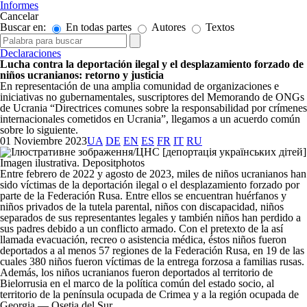
Informes
Cancelar
Buscar en:
En todas partes
Autores
Textos
Declaraciones
Lucha contra la deportación ilegal y el desplazamiento forzado de
niños ucranianos: retorno y justicia
En representación de una amplia comunidad de organizaciones e
iniciativas no gubernamentales, suscriptores del Memorando de ONGs
de Ucrania “Directrices comunes sobre la responsabilidad por crímenes
internacionales cometidos en Ucrania”, llegamos a un acuerdo común
sobre lo siguiente.
01 Noviembre 2023
UA
DE
EN
ES
FR
IT
RU
Imagen ilustrativa. Depositphotos
Entre febrero de 2022 y agosto de 2023, miles de niños ucranianos han
sido víctimas de la deportación ilegal o el desplazamiento forzado por
parte de la Federación Rusa. Entre ellos se encuentran huérfanos y
niños privados de la tutela parental, niños con discapacidad, niños
separados de sus representantes legales y también niños han perdido a
sus padres debido a un conflicto armado. Con el pretexto de la así
llamada evacuación, recreo o asistencia médica, éstos niños fueron
deportados a al menos 57 regiones de la Federación Rusa, en 19 de las
cuales 380 niños fueron víctimas de la entrega forzosa a familias rusas.
Además, los niños ucranianos fueron deportados al territorio de
Bielorrusia en el marco de la política común del estado socio, al
territorio de la península ocupada de Crimea y a la región ocupada de
Georgia — Osetia del Sur.