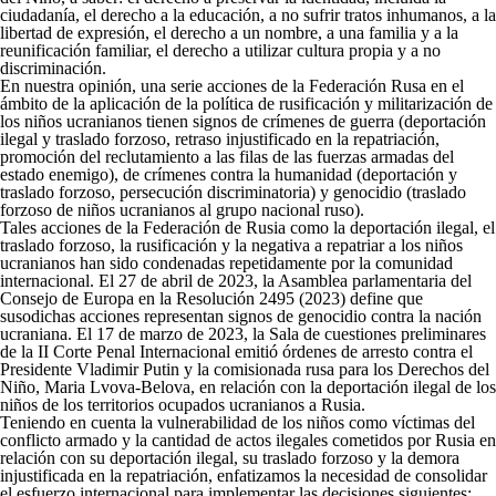
ciudadanía, el derecho a la educación, a no sufrir tratos inhumanos, a la
libertad de expresión, el derecho a un nombre, a una familia y a la
reunificación familiar, el derecho a utilizar cultura propia y a no
discriminación.
En nuestra opinión, una serie acciones de la Federación Rusa en el
ámbito de la aplicación de la política de rusificación y militarización de
los niños ucranianos tienen signos de crímenes de guerra (deportación
ilegal y traslado forzoso, retraso injustificado en la repatriación,
promoción del reclutamiento a las filas de las fuerzas armadas del
estado enemigo), de crímenes contra la humanidad (deportación y
traslado forzoso, persecución discriminatoria) y genocidio (traslado
forzoso de niños ucranianos al grupo nacional ruso).
Tales acciones de la Federación de Rusia como la deportación ilegal, el
traslado forzoso, la rusificación y la negativa a repatriar a los niños
ucranianos han sido condenadas repetidamente por la comunidad
internacional. El 27 de abril de 2023, la Asamblea parlamentaria del
Consejo de Europa en la Resolución 2495 (2023) define que
susodichas acciones representan signos de genocidio contra la nación
ucraniana. El 17 de marzo de 2023, la Sala de cuestiones preliminares
de la II Corte Penal Internacional emitió órdenes de arresto contra el
Presidente Vladimir Putin y la comisionada rusa para los Derechos del
Niño, Maria Lvova-Belova, en relación con la deportación ilegal de los
niños de los territorios ocupados ucranianos a Rusia.
Teniendo en cuenta la vulnerabilidad de los niños como víctimas del
conflicto armado y la cantidad de actos ilegales cometidos por Rusia en
relación con su deportación ilegal, su traslado forzoso y la demora
injustificada en la repatriación, enfatizamos la necesidad de consolidar
el esfuerzo internacional para implementar las decisiones siguientes: