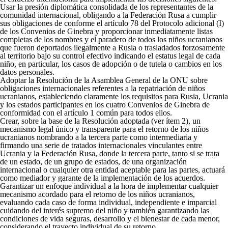
Usar la presión diplomática consolidada de los representantes de la
comunidad internacional, obligando a la Federación Rusa a cumplir
sus obligaciones de conforme el artículo 78 del Protocolo adicional (I)
de los Convenios de Ginebra y proporcionar inmediatamente listas
completas de los nombres y el paradero de todos los niños ucranianos
que fueron deportados ilegalmente a Rusia o trasladados forzosamente
al territorio bajo su control efectivo indicando el estatus legal de cada
niño, en particular, los casos de adopción o de tutela o cambios en los
datos personales.
Adoptar la Resolución de la Asamblea General de la ONU sobre
obligaciones internacionales referentes a la repatriación de niños
ucranianos, estableciendo claramente los requisitos para Rusia, Ucrania
y los estados participantes en los cuatro Convenios de Ginebra de
conformidad con el artículo 1 común para todos ellos.
Crear, sobre la base de la Resolución adoptada (ver ítem 2), un
mecanismo legal único y transparente para el retorno de los niños
ucranianos nombrando a la tercera parte como intermediaria y
firmando una serie de tratados internacionales vinculantes entre
Ucrania y la Federación Rusa, donde la tercera parte, tanto si se trata
de un estado, de un grupo de estados, de una organización
internacional o cualquier otra entidad aceptable para las partes, actuará
como mediador y garante de la implementación de los acuerdos.
Garantizar un enfoque individual a la hora de implementar cualquier
mecanismo acordado para el retorno de los niños ucranianos,
evaluando cada caso de forma individual, independiente e imparcial
cuidando del interés supremo del niño y también garantizando las
condiciones de vida seguras, desarrollo y el bienestar de cada menor,
considerando el trayecto individual de su retorno.