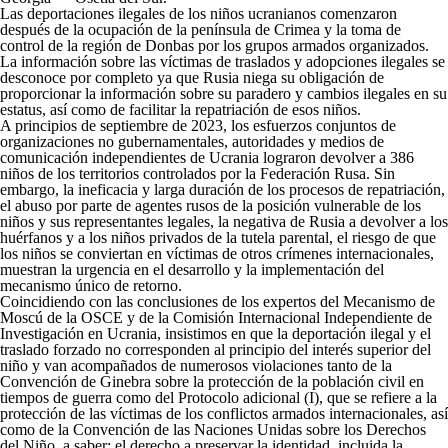
Las deportaciones ilegales de los niños ucranianos comenzaron
después de la ocupación de la península de Crimea y la toma de
control de la región de Donbas por los grupos armados organizados.
La información sobre las víctimas de traslados y adopciones ilegales se
desconoce por completo ya que Rusia niega su obligación de
proporcionar la información sobre su paradero y cambios ilegales en su
estatus, así como de facilitar la repatriación de esos niños.
A principios de septiembre de 2023, los esfuerzos conjuntos de
organizaciones no gubernamentales, autoridades y medios de
comunicación independientes de Ucrania lograron devolver a 386
niños de los territorios controlados por la Federación Rusa. Sin
embargo, la ineficacia y larga duración de los procesos de repatriación,
el abuso por parte de agentes rusos de la posición vulnerable de los
niños y sus representantes legales, la negativa de Rusia a devolver a los
huérfanos y a los niños privados de la tutela parental, el riesgo de que
los niños se conviertan en víctimas de otros crímenes internacionales,
muestran la urgencia en el desarrollo y la implementación del
mecanismo único de retorno.
Coincidiendo con las conclusiones de los expertos del Mecanismo de
Moscú de la OSCE y de la Comisión Internacional Independiente de
Investigación en Ucrania, insistimos en que la deportación ilegal y el
traslado forzado no corresponden al principio del interés superior del
niño y van acompañados de numerosos violaciones tanto de la
Convención de Ginebra sobre la protección de la población civil en
tiempos de guerra como del Protocolo adicional (I), que se refiere a la
protección de las víctimas de los conflictos armados internacionales, así
como de la Convención de las Naciones Unidas sobre los Derechos
del Niño, a saber: el derecho a preservar la identidad, incluida la