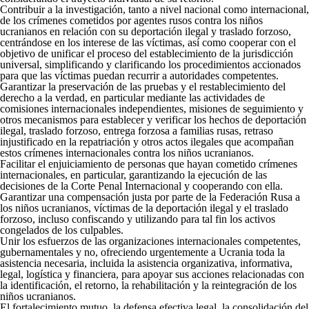
Contribuir a la investigación, tanto a nivel nacional como internacional,
de los crímenes cometidos por agentes rusos contra los niños
ucranianos en relación con su deportación ilegal y traslado forzoso,
centrándose en los interese de las víctimas, así como cooperar con el
objetivo de unificar el proceso del establecimiento de la jurisdicción
universal, simplificando y clarificando los procedimientos accionados
para que las víctimas puedan recurrir a autoridades competentes.
Garantizar la preservación de las pruebas y el restablecimiento del
derecho a la verdad, en particular mediante las actividades de
comisiones internacionales independientes, misiones de seguimiento y
otros mecanismos para establecer y verificar los hechos de deportación
ilegal, traslado forzoso, entrega forzosa a familias rusas, retraso
injustificado en la repatriación y otros actos ilegales que acompañan
estos crímenes internacionales contra los niños ucranianos.
Facilitar el enjuiciamiento de personas que hayan cometido crímenes
internacionales, en particular, garantizando la ejecución de las
decisiones de la Corte Penal Internacional y cooperando con ella.
Garantizar una compensación justa por parte de la Federación Rusa a
los niños ucranianos, víctimas de la deportación ilegal y el traslado
forzoso, incluso confiscando y utilizando para tal fin los activos
congelados de los culpables.
Unir los esfuerzos de las organizaciones internacionales competentes,
gubernamentales y no, ofreciendo urgentemente a Ucrania toda la
asistencia necesaria, incluida la asistencia organizativa, informativa,
legal, logística y financiera, para apoyar sus acciones relacionadas con
la identificación, el retorno, la rehabilitación y la reintegración de los
niños ucranianos.
El fortalecimiento mutuo, la defensa efectiva legal, la consolidación del