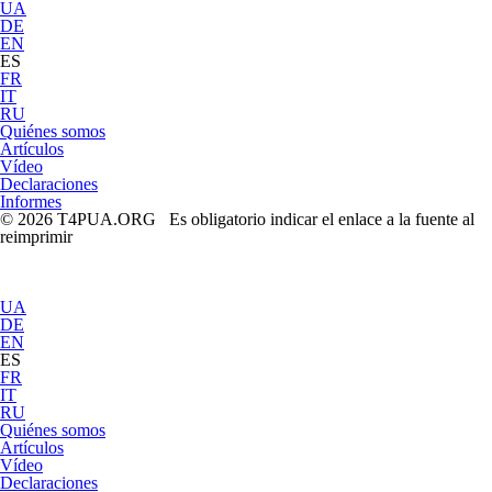
UA
DE
EN
ES
FR
IT
RU
Quiénes somos
Artículos
Vídeo
Declaraciones
Informes
© 2026 T4PUA.ORG Es obligatorio indicar el enlace a la fuente al
reimprimir
UA
DE
EN
ES
FR
IT
RU
Quiénes somos
Artículos
Vídeo
Declaraciones