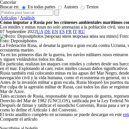
Cancelar
Buscar en:
En todas partes
Autores
Textos
Artículos
/
Análisis
Cómo imputar a Rusia por los crímenes ambientales marítimos con
Los misiles y minas rusas no solo amenazan a la población civil, sino
07 Septiembre 2022
UA
DE
EN
ES
FR
IT
RU
Foto: Depositphotos
La Federación Rusa, al desatar la guerra a gran escala contra Ucrania,
ecosistema marino.
Ya en los primeros días de la guerra, los navíos militares rusos entraro
y siguen violándolos todos los días.
En particular, realizan los ataques con misiles y cohetes desde sus barc
en el mar. Explotando al caer, estos misiles causan daños significativos 
Rusia también está colocando minas en las aguas del Mar Negro, desde 
navegación civil y la vida humana, como el ecosistema en general, no 
Antes de la invasión militar a gran escala, Rusia bloqueó los puertos 
Por culpa de la agresión militar de Rusia, casi todos los días se regist
Mar de Azov.
Tales acciones de Rusia, responsable de sus buques de guerra, represen
Derecho del Mar de 1982 (UNCLOS), ratificada por la Ley Federal No.
Después de firmar y ratificar el susodicho Convenio, Rusia pasa a ser
como lo define el Artículo 1 del Convenio.
El texto analítico completo en ucraniano se puede descargar en este
enl
Compartir el artículo
Suscribirse al boletín