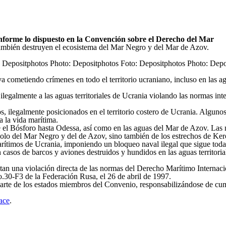
forme lo dispuesto en la Convención sobre el Derecho del Mar
 también destruyen el ecosistema del Mar Negro y del Mar de Azov.
 va cometiendo crímenes en todo el territorio ucraniano, incluso en la
n ilegalmente a las aguas territoriales de Ucrania violando las normas in
os, ilegalmente posicionados en el territorio costero de Ucrania. Alguno
a la vida marítima.
el Bósforo hasta Odessa, así como en las aguas del Mar de Azov. Las mi
solo del Mar Negro y del de Azov, sino también de los estrechos de Ke
marítimos de Ucrania, imponiendo un bloqueo naval ilegal que sigue toda
ran casos de barcos y aviones destruidos y hundidos en las aguas territo
tan una violación directa de las normas del Derecho Marítimo Internaci
30-F3 de la Federación Rusa, el 26 de abril de 1997.
 parte de los estados miembros del Convenio, responsabilizándose de cu
ace
.