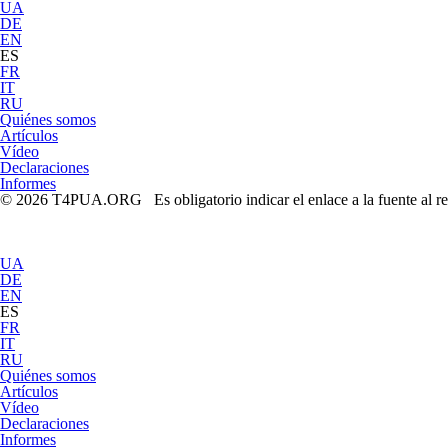
UA
DE
EN
ES
FR
IT
RU
Quiénes somos
Artículos
Vídeo
Declaraciones
Informes
© 2026 T4PUA.ORG Es obligatorio indicar el enlace a la fuente al r
UA
DE
EN
ES
FR
IT
RU
Quiénes somos
Artículos
Vídeo
Declaraciones
Informes