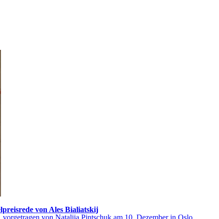
reisrede von Ales Bialiatskij
2, vorgetragen von Natalija Pintschuk am 10. Dezember in Oslo.