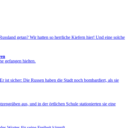
ssland getan? Wir hatten so herrliche Kiefern hier! Und eine solche
ren
he gefangen hielten.
r ist sicher: Die Russen haben die Stadt noch bombardiert, als sie
engräben aus, und in der örtlichen Schule stationierten sie eine
des Wortes für seine Freiheit kämpft.