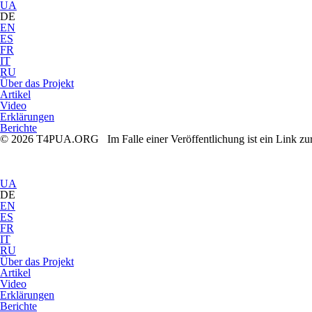
UA
DE
EN
ES
FR
IT
RU
Über das Projekt
Artikel
Video
Erklärungen
Berichte
© 2026 T4PUA.ORG Im Falle einer Veröffentlichung ist ein Link zu
UA
DE
EN
ES
FR
IT
RU
Über das Projekt
Artikel
Video
Erklärungen
Berichte