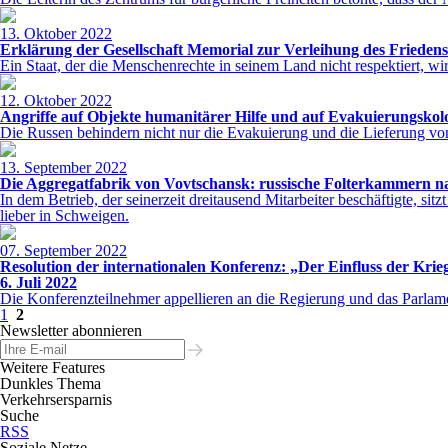
13. Oktober 2022
Erklärung der Gesellschaft Memorial zur Verleihung des Friedens
Ein Staat, der die Menschenrechte in seinem Land nicht respektiert, w
12. Oktober 2022
Angriffe auf Objekte humanitärer Hilfe und auf Evakuierungsko
Die Russen behindern nicht nur die Evakuierung und die Lieferung v
13. September 2022
Die Aggregatfabrik von Vovtschansk: russische Folterkammern nac
In dem Betrieb, der seinerzeit dreitausend Mitarbeiter beschäftigte, s
lieber in Schweigen.
07. September 2022
Resolution der internationalen Konferenz: „Der Einfluss der Kri
6. Juli 2022
Die Konferenzteilnehmer appellieren an die Regierung und das Parlame
1
2
Newsletter abonnieren
Weitere Features
Dunkles Thema
Verkehrsersparnis
Suche
RSS
Soziale Netze