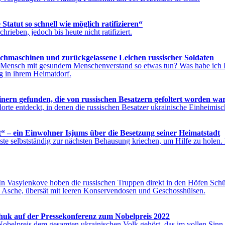
tatut so schnell wie möglich ratifizieren“
rieben, jedoch bis heute nicht ratifiziert.
hmaschinen und zurückgelassene Leichen russischer Soldaten
n Mensch mit gesundem Menschenverstand so etwas tun? Was habe ich Ru
ng in ihrem Heimatdorf.
nern gefunden, die von russischen Besatzern gefoltert worden wa
orte entdeckt, in denen die russischen Besatzer ukrainische Einheimisc
t“ – ein Einwohner Isjums über die Besetzung seiner Heimatstadt
ste selbstständig zur nächsten Behausung kriechen, um Hilfe zu holen. E
 In Vasylenkove hoben die russischen Truppen direkt in den Höfen Schütz
en Asche, übersät mit leeren Konservendosen und Geschosshülsen.
chuk auf der Pressekonferenz zum Nobelpreis 2022
 Nobelpreis dem gesamten ukrainischen Volk gehört, das im vollen Sinn 