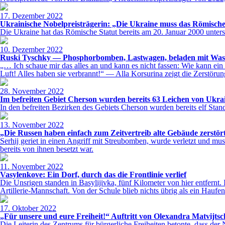
17. Dezember 2022
Ukrainische Nobelpreisträgerin: „Die Ukraine muss das Römische S
Die Ukraine hat das Römische Statut bereits am 20. Januar 2000 untersch
10. Dezember 2022
Ruski Tyschky — Phosphorbomben, Lastwagen, beladen mit Wasc
„… Ich schaue mir das alles an und kann es nicht fassen: Wie kann ei
Luft! Alles haben sie verbrannt!“ — Alla Korsurina zeigt die Zerstöru
28. November 2022
Im befreiten Gebiet Cherson wurden bereits 63 Leichen von Ukrai
In den befreiten Bezirken des Gebiets Cherson wurden bereits elf Stand
13. November 2022
„Die Russen haben einfach zum Zeitvertreib alte Gebäude zerstör
Serhij geriet in einen Angriff mit Streubomben, wurde verletzt und mus
bereits von ihnen besetzt war.
11. November 2022
Vasylenkove: Ein Dorf, durch das die Frontlinie verlief
Die Unsrigen standen in Basylijivka, fünf Kilometer von hier entfernt.
Artillerie-Mannschaft. Von der Schule blieb nichts übrig als ein Hauf
17. Oktober 2022
„Für unsere und eure Freiheit!“ Auftritt von Olexandra Matvijts
Die Leiterin des Zentrums für bürgerliche Freiheiten betonte, dass der