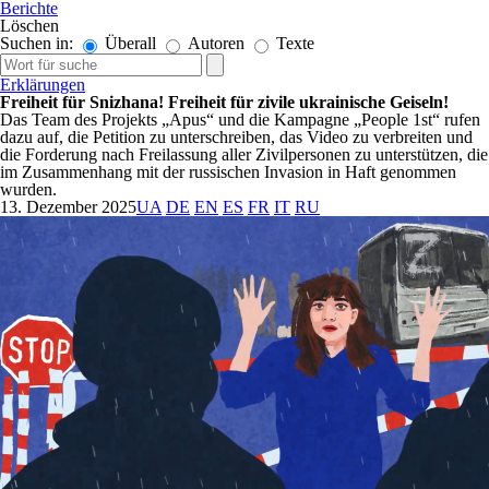
Berichte
Löschen
Suchen in:
Überall
Autoren
Texte
Erklärungen
Freiheit für Snizhana! Freiheit für zivile ukrainische Geiseln!
Das Team des Projekts „Apus“ und die Kampagne „People 1st“ rufen
dazu auf, die Petition zu unterschreiben, das Video zu verbreiten und
die Forderung nach Freilassung aller Zivilpersonen zu unterstützen, die
im Zusammenhang mit der russischen Invasion in Haft genommen
wurden.
13. Dezember 2025
UA
DE
EN
ES
FR
IT
RU