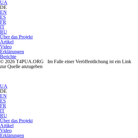
UA
DE
EN
ES
FR
IT
RU
Über das Projekt
Artikel
Video
Erklärungen
Berichte
© 2026 T4PUA.ORG Im Falle einer Veröffentlichung ist ein Link
zur Quelle anzugeben
UA
DE
EN
ES
FR
IT
RU
Über das Projekt
Artikel
Video
Erklärungen