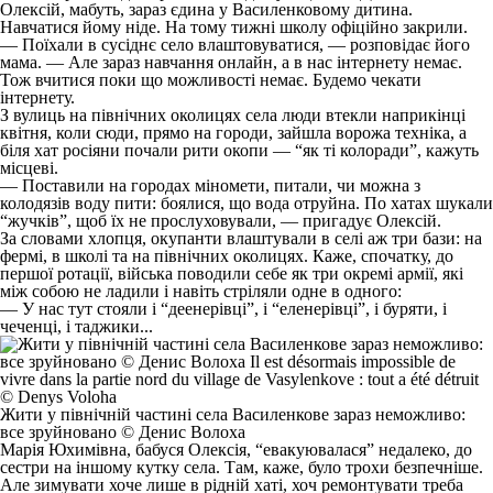
Олексій, мабуть, зараз єдина у Василенковому дитина.
Навчатися йому ніде. На тому тижні школу офіційно закрили.
— Поїхали в сусіднє село влаштовуватися, — розповідає його
мама. — Але зараз навчання онлайн, а в нас інтернету немає.
Тож вчитися поки що можливості немає. Будемо чекати
інтернету.
З вулиць на північних околицях села люди втекли наприкінці
квітня, коли сюди, прямо на городи, зайшла ворожа техніка, а
біля хат росіяни почали рити окопи — “як ті колоради”, кажуть
місцеві.
— Поставили на городах міномети, питали, чи можна з
колодязів воду пити: боялися, що вода отруйна. По хатах шукали
“жучків”, щоб їх не прослуховували, — пригадує Олексій.
За словами хлопця, окупанти влаштували в селі аж три бази: на
фермі, в школі та на північних околицях. Каже, спочатку, до
першої ротації, війська поводили себе як три окремі армії, які
між собою не ладили і навіть стріляли одне в одного:
— У нас тут стояли і “деенерівці”, і “еленерівці”, і буряти, і
чеченці, і таджики...
Жити у північній частині села Василенкове зараз неможливо:
все зруйновано © Денис Волоха
Марія Юхимівна, бабуся Олексія, “евакуювалася” недалеко, до
сестри на іншому кутку села. Там, каже, було трохи безпечніше.
Але зимувати хоче лише в рідній хаті, хоч ремонтувати треба