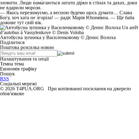
зловити. Люди намагаються латати дірки в стінах та дахах, доки
не вдарили морози.
— Якось перезимуємо, а весною будемо щось думати… Слава
Богу, хоч хата не згоріла! — радіє Марія Юхимівна. — Ще баба
доживе тут свій вік.
Автобусна зупинка у Василенковому © Денис Волоха
Поділитися
Поштова розсилка новин
Налаштування та опції
Темна тема
Економія трафіку
Пошук
RSS
Соціальні мережі
© 2026 T4PUA.ORG При копіюванні посилання на джерело
обов'язкове