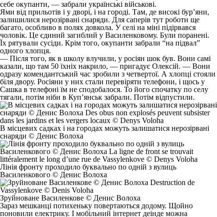
себе окупанти, — забрали українські військові.
Ями від прильотів і у дворі, і на городі. Там, де високі бур’яни,
залишилися нерозірвані снаряди. Для саперів тут роботи ще
багато, особливо в полях довкола. У селі на міні підірвався
чоловік. Це єдиний загиблий у Василенковому. Були поранені.
Їх рятували сусіди. Крім того, окупанти забрали “на підвал”
одного хлопця.
— Після того, як в школу влучили, у росіян шок був. Вони самі
казали, що там 50 їхніх накрило, — пригадує Олексій. — Вони
одразу комендантський час зробили з четвертої. А хлопці стояли
біля двору. Росіяни у них стали перевіряти телефони, і щось у
Сашка в телефоні їм не сподобалося. То його спочатку по селу
тягали, потім ніби в Куп’янськ забрали. Потім відпустили.
В місцевих садках і на городах можуть залишатися нерозірвані
снаряди © Денис Волоха
Лінія фронту проходило буквально по одній з вулиць
Василенкового © Денис Волоха
Зруйноване Василенкове © Денис Волоха
Зараз мешканці потихеньку повертаються додому. Щойно
поновили електрику. І мобільний інтернет деінде можна