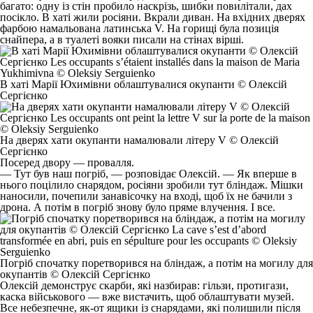
багато: одну із стін пробило наскрізь, шибки повилітали, дах
посікло. В хаті жили росіяни. Вкрали диван. На вхідних дверях
фарбою намальована латинська V. На горищі була позиція
снайпера, а в туалеті вояки писали на стінах вірші.
В хаті Марії Юхимівни облаштувалися окупанти © Олексій
Сергієнко
На дверях хати окупанти намалювали літеру V © Олексій
Сергієнко
Посеред двору — провалля.
— Тут був наш погріб, — розповідає Олексій. — Як вперше в
нього поцілило снарядом, росіяни зробили тут бліндаж. Мішки
наносили, почепили занавісочку на вході, щоб їх не бачили з
дрона. А потім в погріб знову було пряме влучення. І все.
Погріб спочатку поретворився на бліндаж, а потім на могилу для
окупантів © Олексій Сергієнко
Олексій демонструє скарби, які назбирав: гільзи, протигази,
каска військового — вже вистачить, щоб облаштувати музей.
Все небезпечне, як-от ящики із снарядами, які полишили після