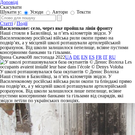
Доповіді
Скасувати
Шукати у:
Усюди
Автори
Тексти
Статті
/
Події
Василенкове: село, через яке пройшла лінія фронту
Наші стояли в Базиліївці, за п’ять кілометрів звідси. У
Василенковому російські війська рили окопи прямо на
подвір’ях, а у місцевій школі розташували артилерійський
розрахунок. Від школи залишилося пепелище, всіяне пустими
консервними банками та гільзами.
Ірина Скачко
08 листопада 2022
UA
DE
EN
ES
FR
IT
RU
У школі розташовувалася база окупантів © Денис Волоха
Наші стояли в Базиліївці, за п’ять кілометрів звідси. У
Василенковому російські війська рили окопи та бліндажі прямо
на подвір’ях, а у місцевій школі розташували артилерійський
розрахунок. Від школи залишилося лише пепелище, всіяне
пустими консервними банками та гільзами від снарядів, які
звідси летіли по українських позиціях.