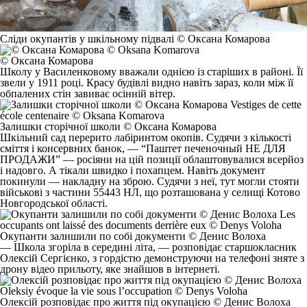
Сліди окупантів у шкільному підвалі © Оксана Комарова
© Оксана Комарова
Школу у Василенковому вважали однією із старіших в районі. Її
звели у 1911 році. Красу будівлі видно навіть зараз, коли між її
обпалених стін завиває осінній вітер.
Залишки сторічної школи © Оксана Комарова
Шкільний сад перерито лабіринтом окопів. Судячи з кількості
сміття і консервних банок, — “Паштет печеночный НЕ ДЛЯ
ПРОДАЖИ” — росіяни на цій позиції облаштовувалися всерйоз
і надовго. А тікали швидко і похапцем. Навіть документ
покинули — накладну на зброю. Судячи з неї, тут могли стояти
військові з частини 55443 НЛ, що розташована у селищі Котово
Новгородської області.
Окупанти залишили по собі документи © Денис Волоха
— Школа згоріла в середині літа, — розповідає старшокласник
Олексій Сергієнко, з гордістю демонструючи на телефоні зняте з
дрону відео прильоту, яке знайшов в інтернеті.
Олексій розповідає про життя під окупацією © Денис Волоха