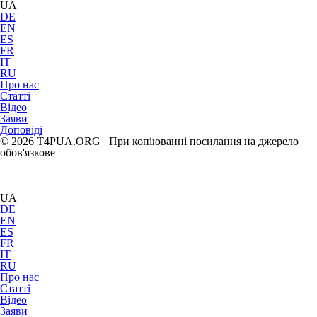
UA
DE
EN
ES
FR
IT
RU
Про нас
Статті
Відео
Заяви
Доповіді
© 2026 T4PUA.ORG При копіюванні посилання на джерело
обов'язкове
UA
DE
EN
ES
FR
IT
RU
Про нас
Статті
Відео
Заяви