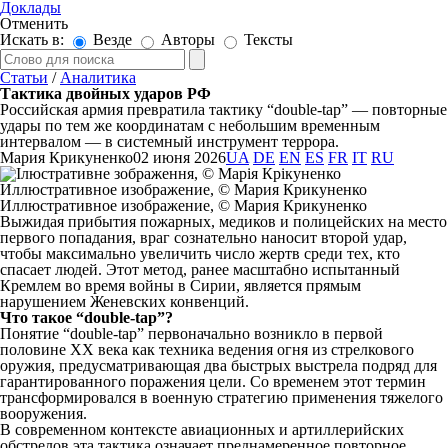
Доклады
Отменить
Искать в:
Везде
Авторы
Тексты
Статьи
/
Аналитика
Тактика двойных ударов РФ
Российская армия превратила тактику “double-tap” — повторные
удары по тем же координатам с небольшим временным
интервалом — в системный инструмент террора.
Мария Крикуненко
02 июня 2026
UA
DE
EN
ES
FR
IT
RU
Иллюстративное изображение, © Мария Крикуненко
Выжидая прибытия пожарных, медиков и полицейских на место
первого попадания, враг сознательно наносит второй удар,
чтобы максимально увеличить число жертв среди тех, кто
спасает людей. Этот метод, ранее масштабно испытанный
Кремлем во время войны в Сирии, является прямым
нарушением Женевских конвенций.
Что такое “double-tap”?
Понятие “double-tap” первоначально возникло в первой
половине XX века как техника ведения огня из стрелкового
оружия, предусматривающая два быстрых выстрела подряд для
гарантированного поражения цели. Со временем этот термин
трансформировался в военную стратегию применения тяжелого
вооружения.
В современном контексте авиационных и артиллерийских
обстрелов эта тактика означает преднамеренное повторное