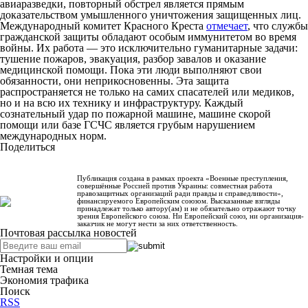
авиаразведки, повторный обстрел является прямым
доказательством умышленного уничтожения защищенных лиц.
Международный комитет Красного Креста
отмечает
, что службы
гражданской защиты обладают особым иммунитетом во время
войны. Их работа — это исключительно гуманитарные задачи:
тушение пожаров, эвакуация, разбор завалов и оказание
медицинской помощи. Пока эти люди выполняют свои
обязанности, они неприкосновенны. Эта защита
распространяется не только на самих спасателей или медиков,
но и на всю их технику и инфраструктуру. Каждый
сознательный удар по пожарной машине, машине скорой
помощи или базе ГСЧС является грубым нарушением
международных норм.
Поделиться
Публикация создана в рамках проекта «Военные преступления,
совершённые Россией против Украины: совместная работа
правозащитных организаций ради правды и справедливости»,
финансируемого Европейским союзом. Высказанные взгляды
принадлежат только автору(ам) и не обязательно отражают точку
зрения Европейского союза. Ни Европейский союз, ни организация-
заказчик не могут нести за них ответственность.
Почтовая рассылка новостей
Настройки и опции
Темная тема
Экономия трафика
Поиск
RSS