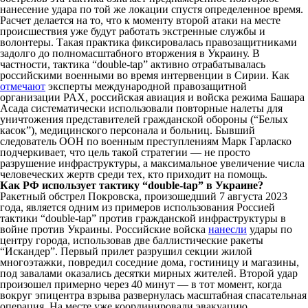
нанесение удара по той же локации спустя определенное время.
Расчет делается на то, что к моменту второй атаки на месте
происшествия уже будут работать экстренные службы и
волонтеры. Такая практика фиксировалась правозащитниками
задолго до полномасштабного вторжения в Украину. В
частности, тактика “double-tap” активно отрабатывалась
российскими военными во время интервенции в Сирии. Как
отмечают
эксперты международной правозащитной
организации PAX, российская авиация и войска режима Башара
Асада систематически использовали повторные налеты для
уничтожения представителей гражданской обороны (“Белых
касок”), медицинского персонала и больниц. Бывший
следователь ООН по военным преступлениям Марк Гарласко
подчеркивает, что цель такой стратегии — не просто
разрушение инфраструктуры, а максимальное увеличение числа
человеческих жертв среди тех, кто приходит на помощь.
Как РФ использует тактику “double-tap” в Украине?
Ракетный обстрел Покровска, произошедший 7 августа 2023
года, является одним из примеров использования Россией
тактики “double-tap” против гражданской инфраструктуры в
войне против Украины. Российские войска
нанесли
удары по
центру города, использовав две баллистические ракеты
“Искандер”. Первый прилет разрушил секции жилой
многоэтажки, повредил соседние дома, гостиницу и магазины,
под завалами оказались десятки мирных жителей. Второй удар
произошел примерно через 40 минут — в тот момент, когда
вокруг эпицентра взрыва развернулась масштабная спасательная
операция. На месте уже координировали эвакуацию