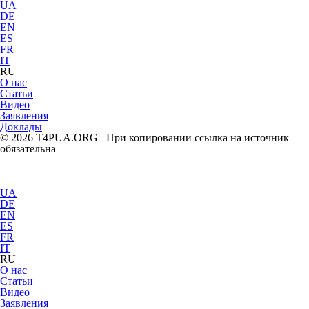
UA
DE
EN
ES
FR
IT
RU
О нас
Статьи
Видео
Заявления
Доклады
© 2026 T4PUA.ORG При копировании ссылка на источник
обязательна
UA
DE
EN
ES
FR
IT
RU
О нас
Статьи
Видео
Заявления