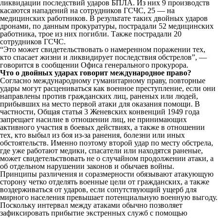
ликвидации последствий ударов БПЛА. Из них 9 производств
касаются нападений на сотрудников ГСЧС, 25 — на
медицинских работников. В результате таких двойных ударов
дронами, по данным прокуратуры, пострадали 52 медицинских
работника, трое из них погибли. Также пострадали 20
сотрудников ГСЧС.
“Это может свидетельствовать о намеренном поражении тех,
кто спасает жизни и ликвидирует последствия обстрелов”, —
говорится в сообщении Офиса генерального прокурора.
Что о двойных ударах говорит международное право?
Согласно международному гуманитарному праву, повторные
удары могут расцениваться как военное преступление, если они
направлены против гражданских лиц, раненых или людей,
прибывших на место первой атаки для оказания помощи. В
частности, Общая статья 3 Женевских конвенций 1949 года
запрещает насилие в отношении лиц, не принимающих
активного участия в боевых действиях, а также в отношении
тех, кто выбыл из боя из-за ранения, болезни или иных
обстоятельств. Именно поэтому второй удар по месту обстрела,
где уже работают медики, спасатели или находятся раненые,
может свидетельствовать не о случайном продолжении атаки, а
об отдельном нарушении законов и обычаев войны.
Принципы различения и соразмерности обязывают атакующую
сторону четко отделять военные цели от гражданских, а также
воздерживаться от ударов, если сопутствующий ущерб для
мирного населения превышает потенциальную военную выгоду.
Поскольку интервал между атаками обычно позволяет
зафиксировать прибытие экстренных служб с помощью