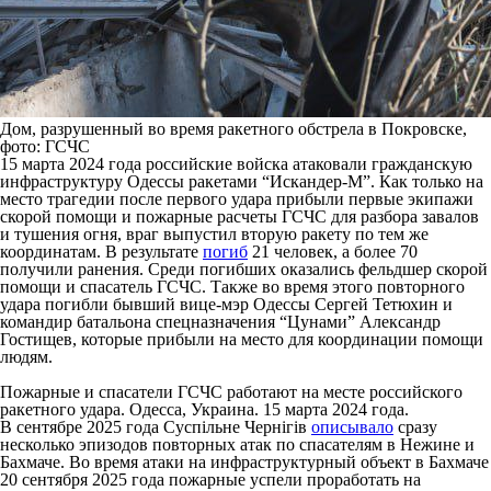
Дом, разрушенный во время ракетного обстрела в Покровске,
фото: ГСЧС
15 марта 2024 года российские войска атаковали гражданскую
инфраструктуру Одессы ракетами “Искандер-М”. Как только на
место трагедии после первого удара прибыли первые экипажи
скорой помощи и пожарные расчеты ГСЧС для разбора завалов
и тушения огня, враг выпустил вторую ракету по тем же
координатам. В результате
погиб
21 человек, а более 70
получили ранения. Среди погибших оказались фельдшер скорой
помощи и спасатель ГСЧС. Также во время этого повторного
удара погибли бывший вице-мэр Одессы Сергей Тетюхин и
командир батальона спецназначения “Цунами” Александр
Гостищев, которые прибыли на место для координации помощи
людям.
Пожарные и спасатели ГСЧС работают на месте российского
ракетного удара. Одесса, Украина. 15 марта 2024 года.
В сентябре 2025 года Суспільне Чернігів
описывало
сразу
несколько эпизодов повторных атак по спасателям в Нежине и
Бахмаче. Во время атаки на инфраструктурный объект в Бахмаче
20 сентября 2025 года пожарные успели проработать на