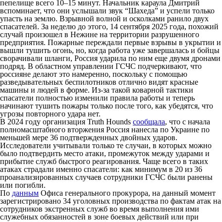
пепелище всего 10–15 минут. Начальник караула Дмитрий
вспоминает, что они услышали звук “Шахеда” и успели только
упасть на землю. Взрывной волной и осколками ранило двух
спасателей. За неделю до этого, 14 сентября 2025 года, похожий
случай произошел в Нежине на территории разрушенного
предприятия. Пожарные переждали первые взрывы в укрытии и
вышли тушить огонь, но, когда работа уже завершалась и бойцы
сворачивали шланги, Россия ударила по ним еще двумя дронами
подряд. В областном управлении ГСЧС подчеркивают, что
россияне делают это намеренно, поскольку с помощью
разведывательных беспилотников отлично видят красные
машины и людей в форме. Из-за такой коварной тактики
спасатели полностью изменили правила работы и теперь
начинают тушить пожары только после того, как убедятся, что
угрозы повторного удара нет.
В 2024 году организация Truth Hounds
сообщала
, что с начала
полномасштабного вторжения Россия нанесла по Украине по
меньшей мере 36 подтвержденных двойных ударов.
Исследователи учитывали только те случаи, в которых можно
было подтвердить место атаки, промежуток между ударами и
прибытие служб быстрого реагирования. Чаще всего в таких
атаках страдали именно спасатели: как минимум в 20 из 36
проанализированных случаев сотрудники ГСЧС были ранены
или погибли.
По
данным
Офиса генерального прокурора, на данный момент
зарегистрировано 34 уголовных производства по фактам атак на
сотрудников экстренных служб во время выполнения ими
служебных обязанностей в зоне боевых действий или при