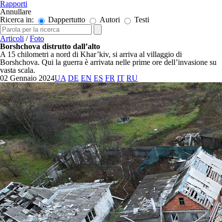
Rapporti
Annullare
Ricerca in:
Dappertutto
Autori
Testi
Articoli
/
Foto
Borshchova distrutto dall’alto
A 15 chilometri a nord di Khar’kiv, si arriva al villaggio di
Borshchova. Qui la guerra è arrivata nelle prime ore dell’invasione su
vasta scala.
02 Gennaio 2024
UA
DE
EN
ES
FR
IT
RU