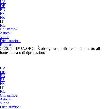
UA
DE
EN
ES
FR
IT
RU
Chi siamo?
Articoli
Video
Dichiarazioni
Rapporti
© 2026 T4PUA.ORG È obbligatorio indicare un riferimento alla
fonte nel caso di riproduzione
UA
DE
EN
ES
FR
IT
RU
Chi siamo?
Articoli
Video
Dichiarazioni