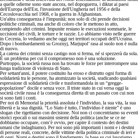
a quelle odierne sono state ancora, nel dopoguerra, i diktat ai paesi
dell'Europa dell'Est, l'invasione dell'Ungheria nel 1956 e della
Cecoslovacchia nel 1968, e la guerra in Afghanistan.
Un'altra conseguenza è l'impunità; non solo di chi prende decisioni
politiche criminali, ma anche di coloro che le mettono in atto,
compiendo altri crimini. Impunite restano le esecuzioni sommarie, le
uccisioni dei civili, le torture e le razzie. Lo abbiamo visto nelle guerre
in Cecenia, lo vediamo anche oggi nei territori occupati dell'Ucraina.
Dopo i bombardamenti su Groznyj, Marjupol’ rasa al suolo non è nulla
di nuovo.
La catena dei crimini senza castigo non si ferma, né si spezzerà da sola.
È un problema per cui il compromesso non è una soluzione.
Purtroppo, la società russa non ha trovato le forze per interrompere una
lunga tradizione di violenza di Stato.
Per settant'anni, il potere costituito ha eroso e distrutto ogni forma di
solidarietà tra le persone, ha atomizzato la società, sradicando qualsiasi
espressione di solidarietà civile e trasformandola in un “gregge-
popolazione” docile e senza voce. Il triste stato in cui versa oggi la
società civile russa è la conseguenza diretta di un passato con cui non
si sono fatti i conti.
Per noi di Memorial la priorità assoluta è l'individuo, la sua vita, la sua
libertà e la sua dignità. “Lo Stato è tutto, l’individuo è niente” è uno
slogan che rigettiamo con decisione. Noi non ci concentriamo su eventi
storici epocali o sui massimi sistemi della politica (anche se ce ne
dobbiamo occupare, com’è ovvio, per capire il contesto dei destini
umani che indaghiamo). Per noi sono più importanti i nomi e i destini
di persone reali, concrete, delle vittime della politica criminale di ieri e
di oggi. Nomi e destini sono il fondamento, la base su cui lavoriamo,