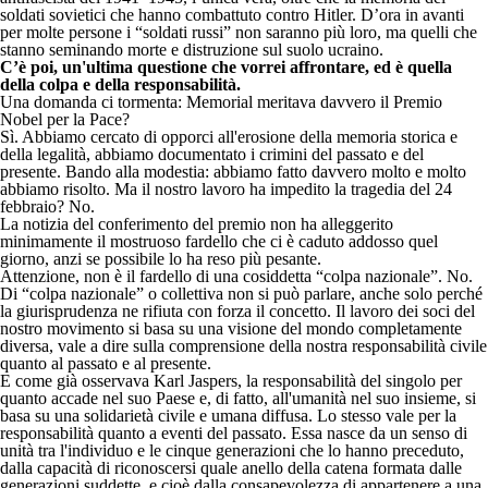
soldati sovietici che hanno combattuto contro Hitler. D’ora in avanti
per molte persone i “soldati russi” non saranno più loro, ma quelli che
stanno seminando morte e distruzione sul suolo ucraino.
C’è poi, un'ultima questione che vorrei affrontare, ed è quella
della colpa e della responsabilità.
Una domanda ci tormenta: Memorial meritava davvero il Premio
Nobel per la Pace?
Sì. Abbiamo cercato di opporci all'erosione della memoria storica e
della legalità, abbiamo documentato i crimini del passato e del
presente. Bando alla modestia: abbiamo fatto davvero molto e molto
abbiamo risolto. Ma il nostro lavoro ha impedito la tragedia del 24
febbraio? No.
La notizia del conferimento del premio non ha alleggerito
minimamente il mostruoso fardello che ci è caduto addosso quel
giorno, anzi se possibile lo ha reso più pesante.
Attenzione, non è il fardello di una cosiddetta “colpa nazionale”. No.
Di “colpa nazionale” o collettiva non si può parlare, anche solo perché
la giurisprudenza ne rifiuta con forza il concetto. Il lavoro dei soci del
nostro movimento si basa su una visione del mondo completamente
diversa, vale a dire sulla comprensione della nostra responsabilità civile
quanto al passato e al presente.
E come già osservava Karl Jaspers, la responsabilità del singolo per
quanto accade nel suo Paese e, di fatto, all'umanità nel suo insieme, si
basa su una solidarietà civile e umana diffusa. Lo stesso vale per la
responsabilità quanto a eventi del passato. Essa nasce da un senso di
unità tra l'individuo e le cinque generazioni che lo hanno preceduto,
dalla capacità di riconoscersi quale anello della catena formata dalle
generazioni suddette, e cioè dalla consapevolezza di appartenere a una