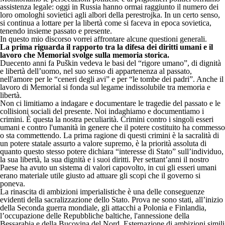
assistenza legale: oggi in Russia hanno ormai raggiunto il numero dei
loro omologhi sovietici agli albori della perestrojka. In un certo senso,
si continua a lottare per la libertà come si faceva in epoca sovietica,
tenendo insieme passato e presente.
In questo mio discorso vorrei affrontare alcune questioni generali.
La prima riguarda il rapporto tra la difesa dei diritti umani e il
lavoro che Memorial svolge sulla memoria storica.
Duecento anni fa Puškin vedeva le basi del “rigore umano”, di dignità
e libertà dell’uomo, nel suo senso di appartenenza al passato,
nell'amore per le “ceneri degli avi” e per “le tombe dei padri”. Anche il
lavoro di Memorial si fonda sul legame indissolubile tra memoria e
libertà.
Non ci limitiamo a indagare e documentare le tragedie del passato e le
collisioni sociali del presente. Noi indaghiamo e documentiamo i
crimini. È questa la nostra peculiarità. Crimini contro i singoli esseri
umani e contro l'umanità in genere che il potere costituito ha commesso
o sta commettendo. La prima ragione di questi crimini è la sacralità di
un potere statale assurto a valore supremo, è la priorità assoluta di
quanto questo stesso potere dichiara “interesse di Stato” sull’individuo,
la sua libertà, la sua dignità e i suoi diritti. Per settant’anni il nostro
Paese ha avuto un sistema di valori capovolto, in cui gli esseri umani
erano materiale utile giusto ad attuare gli scopi che il governo si
poneva.
La rinascita di ambizioni imperialistiche è una delle conseguenze
evidenti della sacralizzazione dello Stato. Prova ne sono stati, all’inizio
della Seconda guerra mondiale, gli attacchi a Polonia e Finlandia,
l’occupazione delle Repubbliche baltiche, l'annessione della
Bessarabia e della Bucovina del Nord. Esternazione di ambizioni simili