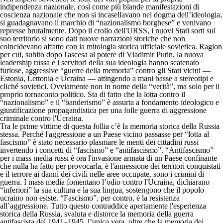
indipendenza nazionale, così come più blande manifestazioni di
coscienza nazionale che non si incasellavano nel dogma dell’ideologia,
si guadagnavano il marchio di “nazionalismo borghese” e venivano
represse brutalmente. Dopo il crollo dell'URSS, i nuovi Stati sorti sul
suo territorio si sono dati nuove narrazioni storiche che non
coincidevano affatto con la mitologia storica ufficiale sovietica. Ragion
per cui, subito dopo l'ascesa al potere di Vladimir Putin, la nuova
leadership russa e i servitori della sua ideologia hanno scatenato
furiose, aggressive “guerre della memoria” contro gli Stati vicini —
Estonia, Lettonia e Ucraina — attingendo a mani basse a stereotipi e
cliché sovietici. Ovviamente non in nome della “verità”, ma solo per il
proprio tornaconto politico. Sta di fatto che la lotta contro il
“nazionalismo” e il “banderismo” è assurta a fondamento ideologico e
giustificazione propagandistica per una folle guerra di aggressione
criminale contro l'Ucraina.
Tra le prime vittime di questa follia c’è la memoria storica della Russia
stessa. Perché l'aggressione a un Paese vicino passasse per “lotta al
fascismo” è stato necessario plasmare le menti dei cittadini russi
invertendo i concetti di “fascismo” e “antifascismo”. “Antifascismo”
per i mass media russi è ora l'invasione armata di un Paese confinante
che nulla ha fatto per provocarla, è l'annessione dei territori conquistati
e il terrore ai danni dei civili nelle aree occupate, sono i crimini di
guerra. I mass media fomentano l’odio contro l'Ucraina, dichiarano
“inferiori” la sua cultura e la sua lingua, sostengono che il popolo
ucraino non esiste. “Fascismo”, per contro, è la resistenza
all’aggressione. Tutto questo contraddice apertamente l'esperienza
storica della Russia, svaluta e distorce la memoria della guerra
antifascista del 1941–1945, l’unica vera, oltre che la memoria dei