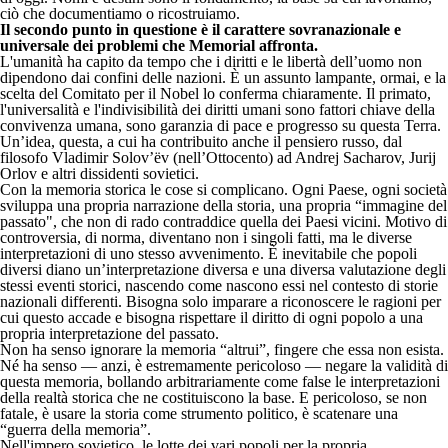
ciò che documentiamo o ricostruiamo.
Il secondo punto in questione è il carattere sovranazionale e
universale dei problemi che Memorial affronta.
L'umanità ha capito da tempo che i diritti e le libertà dell’uomo non
dipendono dai confini delle nazioni. È un assunto lampante, ormai, e la
scelta del Comitato per il Nobel lo conferma chiaramente. Il primato,
l'universalità e l'indivisibilità dei diritti umani sono fattori chiave della
convivenza umana, sono garanzia di pace e progresso su questa Terra.
Un’idea, questa, a cui ha contribuito anche il pensiero russo, dal
filosofo Vladimir Solov’ëv (nell’Ottocento) ad Andrej Sacharov, Jurij
Orlov e altri dissidenti sovietici.
Con la memoria storica le cose si complicano. Ogni Paese, ogni società
sviluppa una propria narrazione della storia, una propria “immagine del
passato", che non di rado contraddice quella dei Paesi vicini. Motivo di
controversia, di norma, diventano non i singoli fatti, ma le diverse
interpretazioni di uno stesso avvenimento. È inevitabile che popoli
diversi diano un’interpretazione diversa e una diversa valutazione degli
stessi eventi storici, nascendo come nascono essi nel contesto di storie
nazionali differenti. Bisogna solo imparare a riconoscere le ragioni per
cui questo accade e bisogna rispettare il diritto di ogni popolo a una
propria interpretazione del passato.
Non ha senso ignorare la memoria “altrui”, fingere che essa non esista.
Né ha senso — anzi, è estremamente pericoloso — negare la validità di
questa memoria, bollando arbitrariamente come false le interpretazioni
della realtà storica che ne costituiscono la base. E pericoloso, se non
fatale, è usare la storia come strumento politico, è scatenare una
“guerra della memoria”.
Nell'impero sovietico, le lotte dei vari popoli per la propria