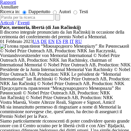
Rapporti
Annullare
Ricerca in:
Dappertutto
Autori
Testi
Articoli
/
Eventi
Pace, memoria, libertà (di Jan Račinskij)
Il discorso integrale pronunciato da Jan Račinskij in occasione della
cerimonia del conferimento del premio Nobel a Memorial.
01 Febbraio 2023
UA
DE
EN
ES
FR
IT
RU
Jan Račinskij © Nobel Prize Outreach AB, Production: NRK
Vostra Maestà, Vostre Altezze Reali, Signore e Signori, Amici!
Mi sia innanzitutto permesso di ringraziare a nome di Memorial la
commissione norvegese che, quest’anno, ha deciso di assegnarci il
Premio Nobel per la Pace.
Siamo particolarmente riconoscenti di poter condividere questo grande
onore con il Centro ucraino per le libertà civili e con Ales’ Bjaljacki,
coraggioso difensore bielorusso dei diritti umani. Una simile decisione