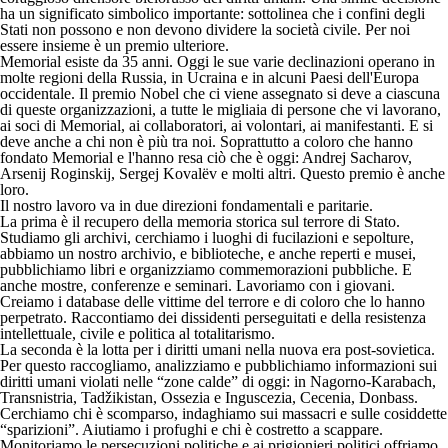
ha un significato simbolico importante: sottolinea che i confini degli
Stati non possono e non devono dividere la società civile. Per noi
essere insieme è un premio ulteriore.
Memorial esiste da 35 anni. Oggi le sue varie declinazioni operano in
molte regioni della Russia, in Ucraina e in alcuni Paesi dell'Europa
occidentale. Il premio Nobel che ci viene assegnato si deve a ciascuna
di queste organizzazioni, a tutte le migliaia di persone che vi lavorano,
ai soci di Memorial, ai collaboratori, ai volontari, ai manifestanti. E si
deve anche a chi non è più tra noi. Soprattutto a coloro che hanno
fondato Memorial e l'hanno resa ciò che è oggi: Andrej Sacharov,
Arsenij Roginskij, Sergej Kovalëv e molti altri. Questo premio è anche
loro.
Il nostro lavoro va in due direzioni fondamentali e paritarie.
La prima è il recupero della memoria storica sul terrore di Stato.
Studiamo gli archivi, cerchiamo i luoghi di fucilazioni e sepolture,
abbiamo un nostro archivio, e biblioteche, e anche reperti e musei,
pubblichiamo libri e organizziamo commemorazioni pubbliche. E
anche mostre, conferenze e seminari. Lavoriamo con i giovani.
Creiamo i database delle vittime del terrore e di coloro che lo hanno
perpetrato. Raccontiamo dei dissidenti perseguitati e della resistenza
intellettuale, civile e politica al totalitarismo.
La seconda è la lotta per i diritti umani nella nuova era post-sovietica.
Per questo raccogliamo, analizziamo e pubblichiamo informazioni sui
diritti umani violati nelle “zone calde” di oggi: in Nagorno-Karabach,
Transnistria, Tadžikistan, Ossezia e Inguscezia, Cecenia, Donbass.
Cerchiamo chi è scomparso, indaghiamo sui massacri e sulle cosiddette
“sparizioni”. Aiutiamo i profughi e chi è costretto a scappare.
Monitoriamo le persecuzioni politiche e ai prigionieri politici offriamo