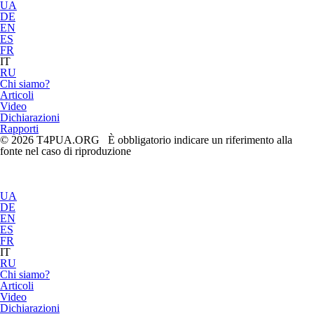
UA
DE
EN
ES
FR
IT
RU
Chi siamo?
Articoli
Video
Dichiarazioni
Rapporti
© 2026 T4PUA.ORG È obbligatorio indicare un riferimento alla
fonte nel caso di riproduzione
UA
DE
EN
ES
FR
IT
RU
Chi siamo?
Articoli
Video
Dichiarazioni