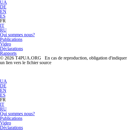
UA
DE
EN
ES
FR
IT
RU
Qui sommes nous?
Publications
Video
Déclarations
Rapports
© 2026 T4PUA.ORG En cas de reproduction, obligation d'indiquer
un lien vers le fichier source
UA
DE
EN
ES
FR
IT
RU
Qui sommes nous?
Publications
Video
Déclarations