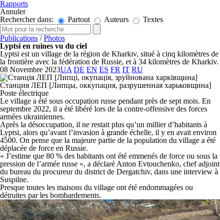
Rapports
Annuler
Rechercher dans:
Partout
Auteurs
Textes
Publications
/
Photos
Lyptsi en ruines vu du ciel
Lyptsi est un village de la région de Kharkiv, situé à cinq kilomètres de
la frontière avec la fédération de Russie, et à 34 kilomètres de Kharkiv.
08 Novembre 2023
UA
DE
EN
ES
FR
IT
RU
Poste électrique
Le village a été sous occupation russe pendant près de sept mois. En
septembre 2022, il a été libéré lors de la contre-offensive des forces
armées ukrainiennes.
Après la désoccupation, il ne restait plus qu’un millier d’habitants à
Lyptsi, alors qu’avant l’invasion à grande échelle, il y en avait environ
4500. On pense que la majeure partie de la population du village a été
déplacée de force en Russie.
« J’estime que 80 % des habitants ont été emmenés de force ou sous la
pression de l’armée russe », a déclaré Anton Evtouchenko, chef adjoint
du bureau du procureur du district de Dergatchiv, dans une interview à
Suspilne.
Presque toutes les maisons du village ont été endommagées ou
détruites par les bombardements.