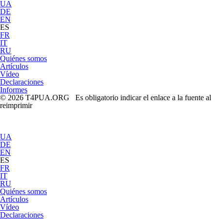
UA
DE
EN
ES
FR
IT
RU
Quiénes somos
Artículos
Vídeo
Declaraciones
Informes
© 2026 T4PUA.ORG Es obligatorio indicar el enlace a la fuente al
reimprimir
UA
DE
EN
ES
FR
IT
RU
Quiénes somos
Artículos
Vídeo
Declaraciones