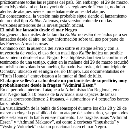
prácticamente todas las regiones del país. Sin embargo, el 29 de marzo,
ni en Mykolaiv, ni en la mayoría de las regiones de Ucrania, no hubo
alertas de ataques aéreos inmediatamente antes del ataque.
En consecuencia, la versión más probable sigue siendo el lanzamiento
de un misil tipo
Kalibr
. Además, esta versión coincide con las
versiones anteriores de la investigación oficial.
El misil fue lanzado desde el mar Negro
En general, los misiles de la familia
Kalibr
no están diseñados para ser
lanzados desde el aire, no hay información sobre tal uso por parte de
las Fuerzas Armadas rusas.
Contando con la ausencia del aviso sobre el ataque aéreo y con la
trayectoria de vuelo, el uso de un misil tipo
Kalibr
indica un posible
lanzamiento desde el mar Negro. Esta hipótesis también la confirma el
testimonio de una testigo, quien en la mañana del 29 de marzo escuchó
un misil sobrevolando su pueblo, llamado Ivanovka, del municipio de
Ochakiv, ubicado en el angra del río Dnipro. Los documentalistas de
“Truth Hounds” entrevistaron a la mujer al final de julio.
El ataque se llevó a cabo desde un portamisiles de superficie, muy
probablemente desde la fragata “Admiral Essen”
En el período anterior al ataque a la Administración Regional, en el
mar Negro había 10 barcos de la Armada rusa capaces de lanzar
misiles correspondientes: 2 fragatas, 4 submarinos y 4 pequeños barcos
lanzamisiles.
La visualización de la bahía de Sebastopol durante los días 28 y 29 de
marzo excluye la posibilidad de un ataque del submarino, ya que todos
ellos estaban en la bahía en ese momento. Las fragatas rusas “Admiral
Essen” y “Admiral Makarov”, así como 2 corbetas “Ingushetia” y
“Vyshny Volochek” estaban posicionadas en el mar Negro.