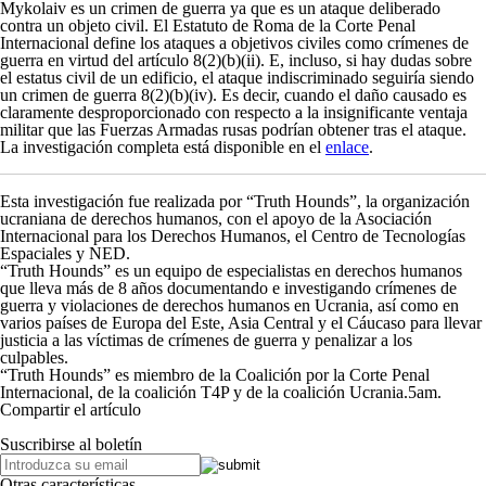
Mykolaiv es un crimen de guerra ya que es un ataque deliberado
contra un objeto civil. El Estatuto de Roma de la Corte Penal
Internacional define los ataques a objetivos civiles como crímenes de
guerra en virtud del artículo 8(2)(b)(ii). E, incluso, si hay dudas sobre
el estatus civil de un edificio, el ataque indiscriminado seguiría siendo
un crimen de guerra 8(2)(b)(iv). Es decir, cuando el daño causado es
claramente desproporcionado con respecto a la insignificante ventaja
militar que las Fuerzas Armadas rusas podrían obtener tras el ataque.
La investigación completa está disponible en el
enlace
.
Esta investigación fue realizada por “Truth Hounds”, la organización
ucraniana de derechos humanos, con el apoyo de la Asociación
Internacional para los Derechos Humanos, el Centro de Tecnologías
Espaciales y NED.
“Truth Hounds” es un equipo de especialistas en derechos humanos
que lleva más de 8 años documentando e investigando crímenes de
guerra y violaciones de derechos humanos en Ucrania, así como en
varios países de Europa del Este, Asia Central y el Cáucaso para llevar
justicia a las víctimas de crímenes de guerra y penalizar a los
culpables.
“Truth Hounds” es miembro de la Coalición por la Corte Penal
Internacional, de la coalición T4P y de la coalición Ucrania.5am.
Compartir el artículo
Suscribirse al boletín
Otras características