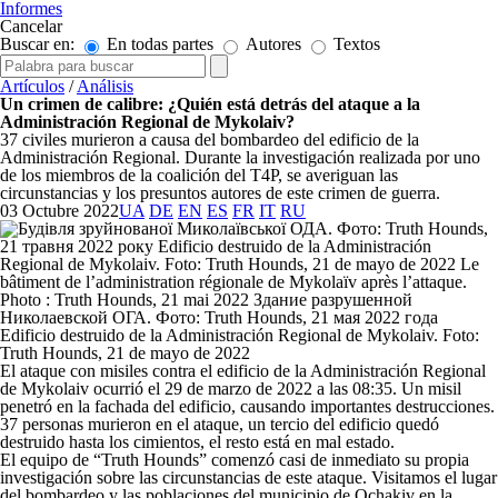
Informes
Cancelar
Buscar en:
En todas partes
Autores
Textos
Artículos
/
Análisis
Un crimen de calibre: ¿Quién está detrás del ataque a la
Administración Regional de Mykolaiv?
37 civiles murieron a causa del bombardeo del edificio de la
Administración Regional. Durante la investigación realizada por uno
de los miembros de la coalición del T4P, se averiguan las
circunstancias y los presuntos autores de este crimen de guerra.
03 Octubre 2022
UA
DE
EN
ES
FR
IT
RU
Edificio destruido de la Administración Regional de Mykolaiv. Foto:
Truth Hounds, 21 de mayo de 2022
El ataque con misiles contra el edificio de la Administración Regional
de Mykolaiv ocurrió el 29 de marzo de 2022 a las 08:35. Un misil
penetró en la fachada del edificio, causando importantes destrucciones.
37 personas murieron en el ataque, un tercio del edificio quedó
destruido hasta los cimientos, el resto está en mal estado.
El equipo de “Truth Hounds”
comenzó casi de inmediato su propia
investigación sobre las circunstancias de este ataque. Visitamos el lugar
del bombardeo y las poblaciones del municipio de Ochakiv en la