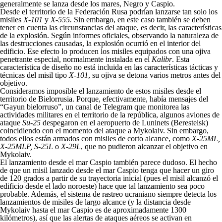
generalmente se lanza desde los mares, Negro y Caspio.
Desde el territorio de la Federación Rusa podrían lanzarse tan solo los
misiles
X-101
y
X-555.
Sin embargo, en este caso también se deben
tener en cuenta las circunstancias del ataque, es decir, las características
de la explosión. Según informes oficiales, observando la naturaleza de
las destrucciones causadas, la explosión ocurrió en el interior del
edificio. Ese efecto lo producen los misiles equipados con una ojiva
penetrante especial, normalmente instalada en el
Kalibr
. Esta
característica de diseño no está incluida en las características tácticas y
técnicas del misil tipo
X-101
, su ojiva se detona varios metros antes del
objetivo.
Consideramos imposible el lanzamiento de estos misiles desde el
territorio de Bielorrusia. Porque, efectivamente, había mensajes del
“Gayun bielorruso”, un canal de Telegram que monitorea las
actividades militares en el territorio de la república, algunos aviones de
ataque
Su-25
despegaron en el aeropuerto de Luninets (Beresteisk)
coincidiendo con el momento del ataque a Mykolaiv. Sin embargo,
todos ellos están armados con misiles de corto alcance, como
X-25ML,
X-25MLP, S-25L
o
X-29L
, que no pudieron alcanzar el objetivo en
Mykolaiv.
El lanzamiento desde el mar Caspio también parece dudoso. El hecho
de que un misil lanzado desde el mar Caspio tenga que hacer un giro
de 120 grados a partir de su trayectoria inicial (pues el misil alcanzó el
edificio desde el lado noroeste) hace que tal lanzamiento sea poco
probable. Además, el sistema de rastreo ucraniano siempre detecta los
lanzamientos de misiles de largo alcance (y la distancia desde
Mykolaiv hasta el mar Caspio es de aproximadamente 1300
kilómetros), así que las alertas de ataques aéreos se activan en