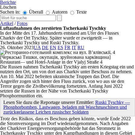
Berichte
Löschen
Suchen in:
Überall
Autoren
Texte
Artikel
/
Fotos
Luftaufnahmen des zerstörten Tscherkaski Tyschky
In der Mitte des 17. Jahrhunderts entstand am Ufer des Flusses
Charkiv der Ort Tyschky. Später wurde er zweigeteilt — in
Tscherkaski Tyschky und Ruski Tyschky.
26. Oktober 2023
UA
DE
EN
ES
FR
IT
RU
Restaurant— und Hotel-Anlage in der Vjalyj Straße 4
Die Russen nahmen Tscherkaski Tyschky am ersten Kriegstag ein und
nutzten den Ort, um von dort aus Charkiv unter Beschuss zu nehmen.
Am 10. Mai 2022 befreiten ukrainische Truppen das Dorf. Die
Angreifer zogen sich hinter den Fluss zurück, von wo aus sie den
Terror gegen die Zivilbevölkerung fortsetzten. Anfang Juni 2022
setzten die Russen in der Nähe von Tscherkaski Tyschky
Phosphormunition ein.
Lesen Sie dazu die Reportage unserer Ermittler:
Ruski Tyschky —
Phosphorbomben, Lastwagen, beladen mit Waschmaschinen und
zurückgelassene Leichen russischer Soldaten
Trotz des Risikos, dass es Beschuss geben könnte, wurde Ende 2022
die Stromversorgung im Dorf wiederaufgenommen. Nach Angaben
der Charkiver Energieversorgungsbehörde hat das Stromnetz in
Tscherkassky Tyschky unter den Kampfhandlungen in diesem Gebiet