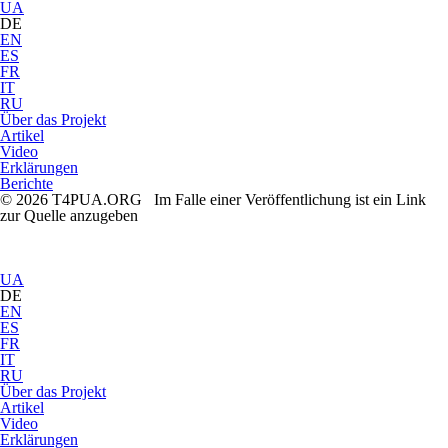
UA
DE
EN
ES
FR
IT
RU
Über das Projekt
Artikel
Video
Erklärungen
Berichte
© 2026 T4PUA.ORG Im Falle einer Veröffentlichung ist ein Link
zur Quelle anzugeben
UA
DE
EN
ES
FR
IT
RU
Über das Projekt
Artikel
Video
Erklärungen