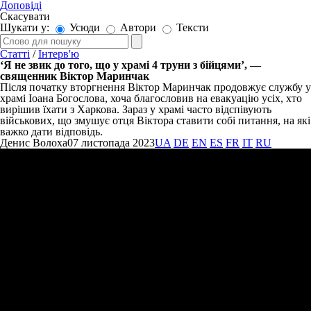
Доповіді
Скасувати
Шукати у:
Усюди
Автори
Тексти
Статті
/
Інтерв'ю
‘Я не звик до того, що у храмі 4 труни з бійцями’, —
священник Віктор Маринчак
Після початку вторгнення Віктор Маринчак продовжує службу у
храмі Іоана Богослова, хоча благословив на евакуацію усіх, хто
вирішив їхати з Харкова. Зараз у храмі часто відспівують
військових, що змушує отця Віктора ставити собі питання, на які
важко дати відповідь.
Денис Волоха
07 листопада 2023
UA
DE
EN
ES
FR
IT
RU