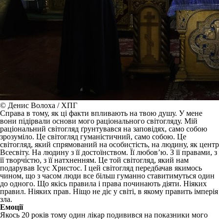
© Денис Волоха / ХПГ
Справа в тому, як ці факти впливають на твою душу. У мене
вони підірвали основи мого раціонального світогляду. Мій
раціональний світогляд ґрунтувався на заповідях, само собою
зрозуміло. Це світогляд гуманістичний, само собою. Це
світогляд, який спрямований на особистість, на людину, як центр
Всесвіту. На людину з її достоїнством. Її любов’ю. З її правами, з
її творчістю, з її натхненням. Це той світогляд, який нам
подарував Ісус Христос. І цей світогляд передбачав якимось
чином, що з часом люди все більш гуманно ставитимуться один
до одного. Що якісь правила і права починають діяти. Ніяких
правил. Ніяких прав. Ніщо не діє у світі, в якому править імперія
зла.
Емоції
Якось 20 років тому один лікар подивився на показники мого