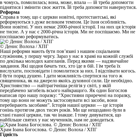
в чомусь, помилилась; вона, може, впала — їй треба допомогти
піднятися і змінити своє життя. Їй треба допомогти навернутися.
Реформа
Справа в тому, що є церкви новітні, протестантські, які
реформуються з дуже великим темпом. Це їхня особливість.
Вони новітні. У них немає 2000-річної історії. І на них ця історія
не тисне. А у нас є 2000-річна історія. Ми не поспішаємо. Ми не
поспішаємо реформуватись.
© Денис Волоха / ХПГ
Наші реформи мають бути пов’язані з нашим соціальним
служінням, у першу чергу. Зараз у нас в храмі на кожній службі
по декілька молодих капеланів. Перед якими — надзвичайне
завдання. Які щодня бачать тих, хто іде в бій. І їм треба їх
вислухати, посповідати і помолитися за них. І відспівати когось.
І бути поряд душею. І дати можливість спертися на того ж
священника, як на джерело якоїсь духовної сили. Це необхідно.
Християнство — найтрагічніша релігія у світі, у якій
передбачено загибель всього найкращого. Як один Богослов
написав про нашу поразку: “Християни приречені на поразку,
тому що вони не можуть застосовувати всі засоби, вони
перебирають засобами”. Історія нашої церкви — це історія
гонінь протягом двох тисяч років. Ми ще нещодавно були в
стані гнаної церкви, так чи інакше. І тому дивуватися, що
найбільше святих у нас мучеників, нам не доводиться.
Храм Іоана Богослова. © Денис Волоха / ХПГ
Гідність