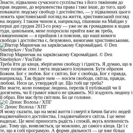
Знаєте, підвалини сучасного суспільства з його тяжінням до
прав людини, до верховенства права і таке інше, до того, щоб
поважати людську свободу і достоїнство, — у підвалинах цього
лежить християнський погляд на життя, християнський погляд
на людину. І таким чином я, наприклад, пішовши на Майдан у
перші дні грудня 2013-го року — уже не як громадянин я ходив
туди, цивільним, мене попросили прийти вже як треба,
священником — я прийшов і я пояснив, що наші вимоги
свободи і достоїнства є, безумовно, вимогами християнськими.
Віктор Маринчак на харківському Євромайдані. © Den
Sinelnykov / YouTube
Треба йти до кінця, зберігаючи свободу і гідність. Я думаю, що в
тому полягає сенс і мета людського існування. Бути образом
Божим. Бог є любов. Бог є світло, Бог є свобода, Бог є правда,
наприклад. Так будьте ним — носієм свободи, світла, правди,
любові. Неси це, утверджуй це. Що тобі ще треба?
Ви знаєте, коли помирає людина, перелік її публікацій чи її
досягнень, чи її грамот нікого не цікавить. Усі згадують людину і
її образ. Він має бути світлим. Бо це головне.
© Денис Волоха / ХПГ
Я можу сказати, що на межі життя і смерті я бачив багато людей
надзвичайного достоїнства. І надзвичайного світла. І це мене
надихає. Це мені приносить радість і спокій, якусь впевненість
дає. Тому що, виявляється, це можливо, до самого кінця. Це і є
те, що я собі програмую. А форми діяльності — це вже більш