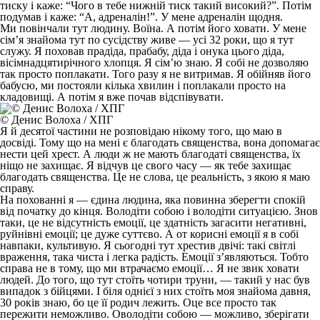
тиску і каже: “Чого в тебе нижній тиск такий високий?”. Потім
подумав і каже: “А, адреналін!”. У мене адреналін щодня.
Ми повінчали тут людину. Воїна. А потім його ховати. У мене
сім’я знайома тут по сусідству живе — усі 32 роки, що я тут
служу. Я поховав прадіда, прабабу, діда і онука цього діда,
вісімнадцятирічного хлопця. Я сім’ю знаю. Я собі не дозволяю
так просто поплакати. Того разу я не витримав. Я обійняв його
бабусю, ми постояли кілька хвилин і поплакали просто на
кладовищі. А потім я вже почав відспівувати.
© Денис Волоха / ХПГ
Я й десятої частини не розповідаю нікому того, що маю в
досвіді. Тому що на мені є благодать священства, вона допомагає
нести цей хрест. А люди ж не мають благодаті священства, їх
ніщо не захищає. Я відчув це свого часу — як тебе захищає
благодать священства. Це не слова, це реальність, з якою я маю
справу.
На похованні я — єдина людина, яка повинна зберегти спокій
від початку до кінця. Володіти собою і володіти ситуацією. Знов
таки, це не відсутність емоції, це здатність загасити негативні,
руйнівні емоції; це дуже суттєво. А от корисні емоції я в собі
навпаки, культивую. Я сьогодні тут хрестив двічі: такі світлі
враження, така чиста і легка радість. Емоції з’являються. Тобто
справа не в тому, що ми втрачаємо емоції… Я не звик ховати
людей. До того, що тут стоїть чотири труни, — такий у нас був
випадок з бійцями. І біля однієї з них стоїть моя знайома давня,
30 років знаю, бо це її родич лежить. Оце все просто так
пережити неможливо. Оволодіти собою — можливо, зберігати