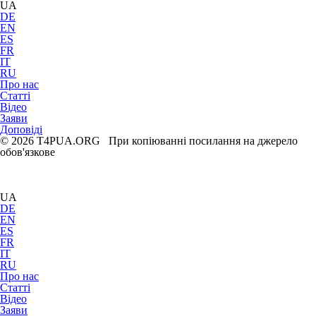
UA
DE
EN
ES
FR
IT
RU
Про нас
Статті
Відео
Заяви
Доповіді
© 2026 T4PUA.ORG При копіюванні посилання на джерело
обов'язкове
UA
DE
EN
ES
FR
IT
RU
Про нас
Статті
Відео
Заяви