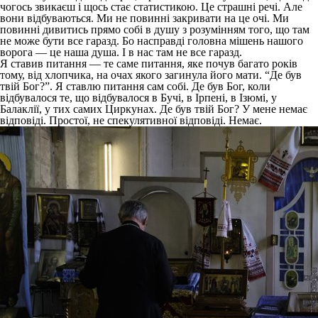
чогось звикаєш і щось стає статистикою. Це страшні речі. Але
вони відбуваються. Ми не повинні закривати на це очі. Ми
повинні дивитись прямо собі в душу з розумінням того, що там
не може бути все гаразд. Бо насправді головна мішень нашого
ворога — це наша душа. І в нас там не все гаразд.
Я ставив питання — те саме питання, яке почув багато років
тому, від хлопчика, на очах якого загинула його мати. “Де був
твій Бог?”. Я ставлю питання сам собі. Де був Бог, коли
відбувалося те, що відбувалося в Бучі, в Ірпені, в Ізюмі, у
Балаклії, у тих самих Циркунах. Де був твій Бог? У мене немає
відповіді. Простої, не спекулятивної відповіді. Немає.