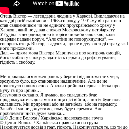
Отець Віктор — легендарна людина у Харкові. Викладаючи на
катедрі російської мови з 1968-го року, у 1991-му він раптово
став священником чи не єдиного проукраїнського храму у
Харкові, який не давав спокою Московському патріархату.
У будівлі з неординарною історією повибивало скло, коли
снаряди падали поруч. “Але стіни не поворухнулися”, —
говорить отець Віктор, згадуючи, що не відчував тоді страху, як і
його прихожани.
Далі — пряма мова Віктора Маринчака про контроль емоцій,
його особисту спокуту, здатність церкви до реформування,
гідність і свободу.
Ми прокидалися кожен ранок у березні від автоматних черг, і
зрозуміло було, що становище надзвичайне. Але це не
похитнуло наших основ. А коли прийшла перша звістка про
Бучу та про Ірпінь…
Безумовно складно. Я думаю, що складність буде
продовжуватись до самого кінця цієї війни, а потім буде нова
складність. Ми приречені або на загибель, або на перемогу.
Загибелі ми не допустимо, тому буде перемога. Але
проблематичність дуже велика…
© Денис Волоха / Харківська правозахисна група
Накопичується досвід втрат, гіркота. Накопичується те, що ти до