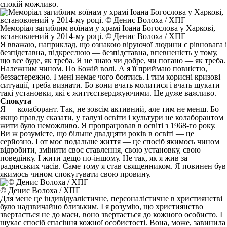
спокій можливо.
Меморіал загиблим воїнам у храмі Іоана Богослова у Харкові,
встановлений у 2014-му році. © Денис Волоха / ХПГ
Я вважаю, наприклад, що ознакою віруючої людини є рівновага і
безпідставна, підкреслюю — безпідставна, впевненість у тому,
що все буде, як треба. Я не знаю чи добре, чи погано — як треба.
Належним чином. По Божій волі. А я її приймаю повністю,
беззастережно. І мені немає чого боятись. І тим корисні кризові
ситуації, треба визнати. Бо вони вчать молитися і вчать шукати
такі установки, які є життєстверджуючими. Це дуже важливо.
Спокута
Я — колаборант. Так, не зовсім активний, але тим не менш. Бо
якщо правду сказати, у галузі освіти і культури не колаборантом
жити було неможливо. Я пропрацював в освіті з 1968-го року.
Ви ж розумієте, що більше двадцяти років в освіті — це
серйозно. І от моє подальше життя — це спосіб якимось чином
відробити, змінити своє ставлення, свою установку, свою
поведінку. І жити дещо по-іншому. Не так, як я жив за
радянських часів. Саме тому я став священником. Я повинен був
якимось чином спокутувати свою провину.
© Денис Волоха / ХПГ
Для мене це індивідуалістичне, персоналістичне в християнстві
було надзвичайно близьким. І я розумію, що християнство
звертається не до маси, воно звертається до кожного особисто. І
шукає спосіб спасіння кожної особистості. Вона, може, завинила