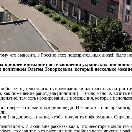
ому что вывозить в Россию всех подозрительных людей было не
 привлек внимание после заявлений украинских чиновников 
ым политиком Олегом Топорковым, который несколько месяце
чали более тщательно искать проукраински настроенных патрио
а, как помещение райотдела [полиции] — было мало. А возить н
едприятие, там есть изолированные помещения, которые использ
ост через который проходили люди. И если кто-то не нравился, н
али.
дили] на допросы, пытки, чтобы получить информацию. Спрашив
ствиями. И люди мне рассказывали, что некоторые были там ден
брать со слов тех, кто выходил или сообщал через других людей