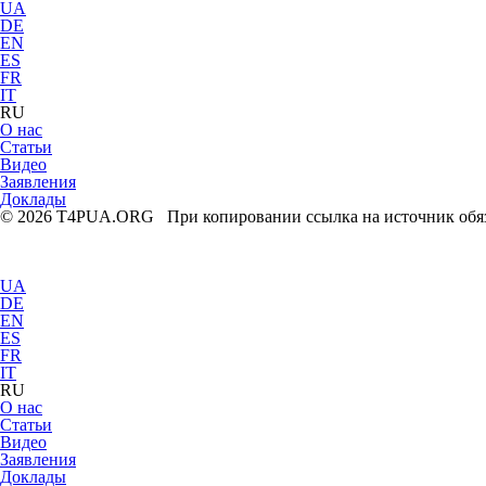
UA
DE
EN
ES
FR
IT
RU
О нас
Статьи
Видео
Заявления
Доклады
© 2026 T4PUA.ORG При копировании ссылка на источник обяз
UA
DE
EN
ES
FR
IT
RU
О нас
Статьи
Видео
Заявления
Доклады