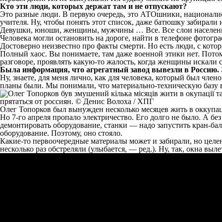
Кто эти люди, которых держат там и не отпускают?
Это разные люди. В первую очередь, это АТОшники, национали
учителя. Ну, чтобы понять этот список, даже батюшку забирали 
Девушки, юноши, женщины, мужчины … Все. Все слои населения, 
Человека могли остановить на дороге, найти в телефоне фотогр
Достоверно неизвестно про факты смерти. Но есть люди, с которы
Полный хаос. Вы понимаете, там даже военной этики нет. Потом
разговоре, проявлять какую-то жалость, когда женщины искали 
Была информация, что агрегатный завод вывезли в Россию.
Ну, знаете, для меня лично, как для человека, который был чле
планы были. Мы понимали, что материально-техническую базу вс
Олег Топорков был вынужден несколько месяцев жить в оккупац
Но 7-го апреля пропало электричество. Его долго не было. А бе
демонтировать оборудование, станки — надо запустить кран-балк
оборудование. Поэтому, оно стояло.
Какие-то первоочередные материалы может и забирали, но целен
несколько раз обстреляли (улыбается, — ред.). Ну, так, окна вы