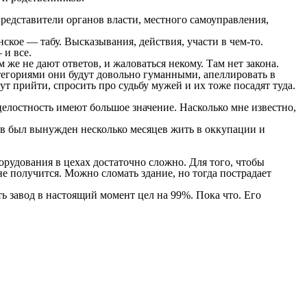
едставители органов власти, местного самоуправления,
кое — табу. Высказывания, действия, участи в чем-то.
 и все.
 же не дают ответов, и жаловаться некому. Там нет закона.
атегориями они будут довольно гуманными, апеллировать в
т прийти, спросить про судьбу мужей и их тоже посадят туда.
 целостность имеют большое значение. Насколько мне известно,
орудования в цехах достаточно сложно. Для того, чтобы
не получится. Можно сломать здание, но тогда пострадает
ь завод в настоящий момент цел на 99%. Пока что. Его