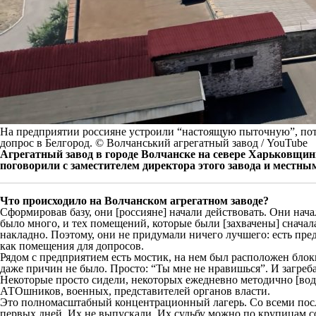
На предприятии россияне устроили “настоящую пыточную”, пот
допрос в Белгород. © Волчанський агрегатный завод / YouTube
Агрегатный завод в городе Волчанске на
севере Харьковщины
поговорили с заместителем директора этого завода и местн
Что происходило на Волчанском агрегатном заводе?
Сформировав базу, они [россияне] начали действовать. Они на
было много, и тех помещений, которые были [захвачены] сначал
накладно. Поэтому, они не придумали ничего лучшего: есть пр
как помещения для допросов.
Рядом с предприятием есть мостик, на нем был расположен блокп
даже причин не было. Просто: “Ты мне не нравишься”. И загреб
Некоторые просто сидели, некоторых ежедневно методично [во
АТОшников, военных, представителей органов власти.
Это полномасштабный концентрационный лагерь. Со всеми послед
первых дней. Их не выпускали. Их судьбу можно по крупицам со