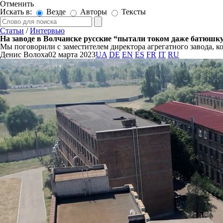
Отменить
Искать в:
Везде
Авторы
Тексты
Статьи
/
Интервью
На заводе в Волчанске русские “пытали током даже батюшку
Мы поговорили с заместителем директора агрегатного завода, к
Денис Волоха
02 марта 2023
UA
DE
EN
ES
FR
IT
RU