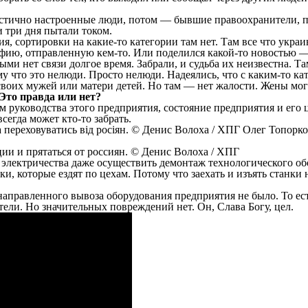
стично настроенные люди, потом — бывшие правоохранители, пр
и три дня пытали током.
сортировки на какие-то категории там нет. Там все что украинс
афию, отправленную кем-то. Или поделился какой-то новостью —
ми нет связи долгое время. Забрали, и судьба их неизвестна. Там
у что это нелюди. Просто нелюди. Надеялись, что с каким-то к
своих мужей или матери детей. Но там — нет жалости. Жены могу
Это правда или нет
?
ном руководства этого предприятия, состояние предприятия и его
егда может кто-то забрать.
ии и прятаться от россиян. © Денис Волоха / ХПГ
з электричества даже осуществить демонтаж технологического об
и, которые ездят по цехам. Потому что заехать и изъять станки 
аправленного вывоза оборудования предприятия не было. То ест
летели. Но значительных повреждений нет. Он, Слава Богу, цел.