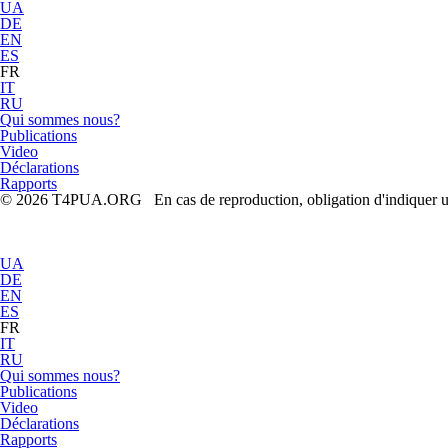
UA
DE
EN
ES
FR
IT
RU
Qui sommes nous?
Publications
Video
Déclarations
Rapports
© 2026 T4PUA.ORG En cas de reproduction, obligation d'indiquer un l
UA
DE
EN
ES
FR
IT
RU
Qui sommes nous?
Publications
Video
Déclarations
Rapports