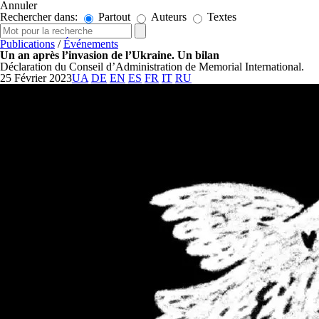
Annuler
Rechercher dans:
Partout
Auteurs
Textes
Publications
/
Événements
Un an après l’invasion de l’Ukraine. Un bilan
Déclaration du Conseil d’Administration de Memorial International.
25 Février 2023
UA
DE
EN
ES
FR
IT
RU