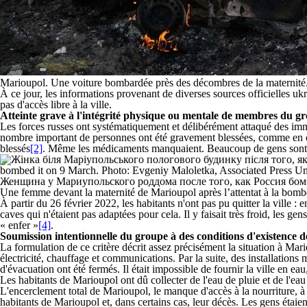
Marioupol. Une voiture bombardée près des décombres de la maternité.
À ce jour, les informations provenant de diverses sources officielles u
pas d'accès libre à la ville.
Atteinte grave à l'intégrité physique ou mentale de membres du g
Les forces russes ont systématiquement et délibérément attaqué des imm
nombre important de personnes ont été gravement blessées, comme en ont
blessés
[2]
. Même les médicaments manquaient. Beaucoup de gens sont mo
Une femme devant la maternité de Marioupol après l’attentat à la bombe
À partir du 26 février 2022, les habitants n'ont pas pu quitter la ville : 
caves qui n'étaient pas adaptées pour cela. Il y faisait très froid, les 
« enfer »
[4]
.
Soumission intentionnelle du groupe à des conditions d'existence de
La formulation de ce critère décrit assez précisément la situation à Mari
électricité, chauffage et communications. Par la suite, des installations 
d'évacuation ont été fermés. Il était impossible de fournir la ville en e
Les habitants de Marioupol ont dû collecter de l'eau de pluie et de l'eau 
L'encerclement total de Marioupol, le manque d'accès à la nourriture, à l'
habitants de Marioupol et, dans certains cas, leur décès. Les gens étaien