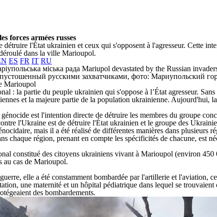
es forces armées russes
e détruire l'État ukrainien et ceux qui s'opposent à l'agresseur. Cette i
 déroulé dans la ville Marioupol.
EN
ES
FR
IT
RU
de Marioupol
 la partie du peuple ukrainien qui s'oppose à l’État agresseur. Sans auc
niennes et la majeure partie de la population ukrainienne. Aujourd'hui, l
génocide est l'intention directe de détruire les membres du groupe conc
contre l'Ukraine est de détruire l'État ukrainien et le groupe des Ukrain
génocidaire, mais il a été réalisé de différentes manières dans plusieurs
s chaque région, prenant en compte les spécificités de chacune, est né
onal constitué des citoyens ukrainiens vivant à Marioupol (environ 450 
es au cas de Marioupol.
a guerre, elle a été constamment bombardée par l'artillerie et l'aviation, c
on, une maternité et un hôpital pédiatrique dans lequel se trouvaient 
 protégeaient des bombardements.