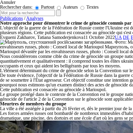
Annuler
Rechercher dans:
Partout
Auteurs
Textes
Publications
/
Analyses
Notre approche pour démontrer le crime de génocide commis par l
L'objectif de la guerre de la Fédération de Russie contre l'Ukraine est d
plusieurs régions. Cette publication est consacrée au génocide qui s'est
Evgueni Zakharov, Tatiana Samoderjenkova
11 Octobre 2022
UA
DE
Marioupol dévastée par les envahisseurs russes, photo : Conseil local 
Nous considérerons comme cible du crime de génocide un groupe national :
quantitativement et qualitativement : il comprend toutes les élites ukrai
occupants et ceux qui aident les belligérants par tous les moyens.
L'élément déterminant du crime de génocide selon la Convention sur le 
De toute évidence, l'objectif de la Fédération de Russie dans la guerre 
de se soumettre à l'État agresseur. Cet objectif constitue une intention 
pourquoi nous estimons qu'un examen distinct des actes de génocide dan
Cette publication est consacrée au génocide à Marioupol.
Le groupe protégé dans le contexte de la Convention est le groupe nati
génocide de l'article 2 de la Convention sur le génocide sont applicabl
Meurtres de membres du groupe
La ville a été assiégée à partir du 26 février et, dès le premier jour de l
Les forces armées russes ont bombardé de nombreux immeubles d'habitati
dramatique, une piscine, des dortoirs et une école d'art où les gens se