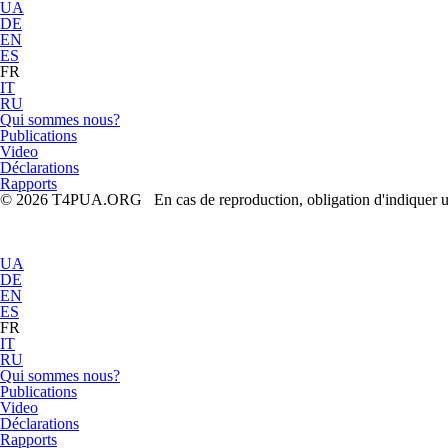
UA
DE
EN
ES
FR
IT
RU
Qui sommes nous?
Publications
Video
Déclarations
Rapports
© 2026 T4PUA.ORG En cas de reproduction, obligation d'indiquer un l
UA
DE
EN
ES
FR
IT
RU
Qui sommes nous?
Publications
Video
Déclarations
Rapports