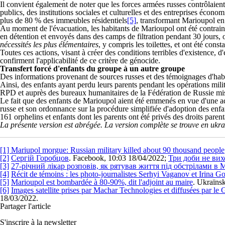
Il convient également de noter que les forces armées russes contrôlaient
publics, des institutions sociales et culturelles et des entreprises écon
plus de 80 % des immeubles résidentiels
[5]
, transformant Marioupol en 
Au moment de l'évacuation, les habitants de Marioupol ont été contraints
en détention et envoyés dans des camps de filtration pendant 30 jours, o
nécessités les plus élémentaires
, y compris les toilettes, et ont été cons
Toutes ces actions, visant à créer des conditions terribles d'existence
confirment l'applicabilité de ce critère de génocide.
Transfert forcé d'enfants du groupe à un autre groupe
Des informations provenant de sources russes et des témoignages d'habit
Ainsi, des enfants ayant perdu leurs parents pendant les opérations mil
RPD et auprès des bureaux humanitaires de la Fédération de Russie mi
Le fait que des enfants de Marioupol aient été emmenés en vue d'une ado
russe et son ordonnance sur la procédure simplifiée d'adoption des en
161 orphelins et enfants dont les parents ont été privés des droits pare
La présente version est abrégée
.
La v
ersion complète
se trouve
en ukr
[1]
Mariupol morgue: Russian military killed about 90 thousand people
[2]
Сергій Горобцов
. Facebook, 10:03 18/04/2022;
Три доби не вих
[3]
27-річний лікар розповів, як рятував життя під обстрілами в 
[4]
Récit de témoins : les photo-journalistes Serhyi Vaganov et Irina 
[5]
Marioupol est bombardée à 80-90%, dit l'adjoint au maire
. Ukraïns
[6]
Images satellite prises par Machar Technologies et diffusées par le 
18/03/2022.
Partager l'article
S'inscrire à la newsletter