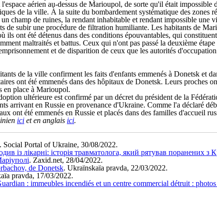
 l'espace aérien au-dessus de Marioupol, de sorte qu'il était impossible
omiques de la ville. À la suite du bombardement systématique des zones ré
un champ de ruines, la rendant inhabitable et rendant impossible une vi
 de subir une procédure de filtration humiliante. Les habitants de Mario
ù ils ont été détenus dans des conditions épouvantables, qui constituent 
tamment maltraités et battus. Ceux qui n'ont pas passé la deuxième étape de
, d'emprisonnement et de disparition de ceux que les autorités d'occupat
ants de la ville confirment les faits d'enfants emmenés à Donetsk et dan
itaires ont été emmenés dans des hôpitaux de Donetsk. Leurs proches ont 
s en place à Marioupol.
ption ultérieure est confirmé par un décret du président de la Fédératio
fants arrivant en Russie en provenance d'Ukraine. Comme l'a déclaré dé
ntaux ont été emmenés en Russie et placés dans des familles d'accueil rus
ainien
ici
et en anglais
ici
.
. Social Portal of Ukraine, 30/08/2022.
одив із лікарні: історія травматолога, який рятував поранених з 
Маріуполі
. Zaxid.net, 28/04/2022.
Gorbachov, de Donetsk
. Ukraïnskaïa pravda, 22/03/2022.
kaïa pravda, 17/03/2022.
Guardian : immeubles incendiés et un centre commercial détruit : photos 