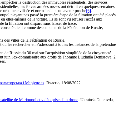
 d'empêcher la destruction des immeubles résidentiels, des services
sidentielles, les forces armées russes ont détruit en quelques semaines
e urbaine civilisée et normale dans un avenir proche
[6]
.
upol n'ayant pas passé la première étape de la filtration ont été placés
en elles-mêmes de la torture. Ils se sont vu refuser l'accès aux
 la filtration ont disparu sans laisser de trace.
ion considéraient comme des ennemis de la Fédération de Russie,
s des villes de la Fédération de Russie.
dû les rechercher en s'adressant à toutes les instances de la prétendue
n de Russie du 30 mai sur l'acquisition simplifiée de la citoyenneté
but juin l'ex-commissaire aux droits de l'homme Liudmila Denissova, 2
ses.
Краматорська і Маріуполя
. Вчасно, 18/08/2022.
satellite de Marioupol et vidéo prise d'un drone
. Ukraïnskaïa pravda,