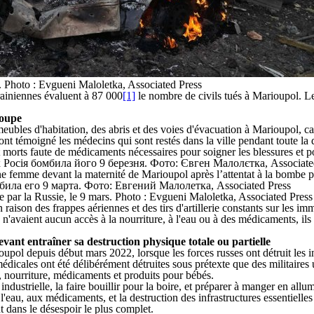
 Photo : Evgueni Maloletka, Associated Press
krainiennes évaluent à 87 000
[1]
le nombre de civils tués à Marioupol. Le
roupe
eubles d'habitation, des abris et des voies d'évacuation à Marioupol, 
 témoigné les médecins qui sont restés dans la ville pendant toute la d
rts faute de médicaments nécessaires pour soigner les blessures et po
 par la Russie, le 9 mars. Photo : Evgueni Maloletka, Associated Press
en raison des frappes aériennes et des tirs d'artillerie constants sur les i
gens n'avaient aucun accès à la nourriture, à l'eau ou à des médicaments, 
vant entraîner sa destruction physique totale ou partielle
oupol depuis début mars 2022, lorsque les forces russes ont détruit les in
médicales ont été délibérément détruites sous prétexte que des militaires 
au, nourriture, médicaments et produits pour bébés.
industrielle, la faire bouillir pour la boire, et préparer à manger en allu
eau, aux médicaments, et la destruction des infrastructures essentielles d
t dans le désespoir le plus complet.