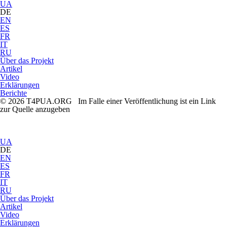
UA
DE
EN
ES
FR
IT
RU
Über das Projekt
Artikel
Video
Erklärungen
Berichte
© 2026 T4PUA.ORG Im Falle einer Veröffentlichung ist ein Link
zur Quelle anzugeben
UA
DE
EN
ES
FR
IT
RU
Über das Projekt
Artikel
Video
Erklärungen