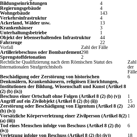
Bildungseinrichtungen
4
Regierungsgebäude
4
Wohngebäude
143
Verkehrsinfrastruktur
4
Ackerland, Wälder usw.
13
Krankenhäuser
3
Unterhaltungsbetriebe
1
Objekt der lebenserhaltenden Infrastruktur
44
Fahrzeuge
22
Vorfall
Zahl der Fälle
Artilleriebeschuss oder Bombardement
298
Sprengstoffdetonation
2
Rechtliche Qualifizierung nach dem Römischen Statut des
Zahl
Internationalen Strafgerichtshofs
der
Fälle
Beschädigung oder Zerstörung von historischen
6
Denkmälern, Krankenhäusern, religiösen Einrichtungen,
Institutionen der Bildung, Wissenschaft und Kunst (Artikel 8
(2) (b) (ix))
Beschuss einer Ortschaft ohne Folgen (Artikel 8 (2) (b) (v))
1
Angriff auf ein Zivilobjekt (Artikel 8 (2) (b) (ii))
15
Zerstörung oder Beschädigung von Eigentum (Artikel 8 (2)
240
(b) (iv))
Vorsätzliche Körperverletzung einer Zivilperson (Artikel 8(2)
1
(a) (iii))
Tod eines Menschen infolge von Beschuss (Artikel 8 (2) (b)
6
(iv))
Verletzung infolge von Beschuss (Artikel 8 (2) (b) (iv))
18