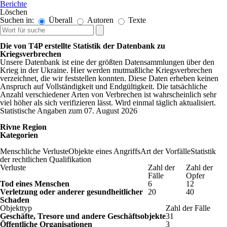
Berichte
Löschen
Suchen in:
Überall
Autoren
Texte
Die von T4P erstellte Statistik der Datenbank zu
Kriegsverbrechen
Unsere Datenbank ist eine der größten Datensammlungen über den
Krieg in der Ukraine. Hier werden mutmaßliche Kriegsverbrechen
verzeichnet, die wir feststellen konnten. Diese Daten erheben keinen
Anspruch auf Vollständigkeit und Endgültigkeit. Die tatsächliche
Anzahl verschiedener Arten von Verbrechen ist wahrscheinlich sehr
viel höher als sich verifizieren lässt. Wird einmal täglich aktualisiert.
Statistische Angaben zum 07. August 2026
Rivne Region
Kategorien
Menschliche Verluste
Objekte eines Angriffs
Art der Vorfälle
Statistik
der rechtlichen Qualifikation
Verluste
Zahl der
Zahl der
Fälle
Opfer
Tod eines Menschen
6
12
Verletzung oder anderer gesundheitlicher
20
40
Schaden
Objekttyp
Zahl der Fälle
Geschäfte, Tresore und andere Geschäftsobjekte
31
Öffentliche Organisationen
3