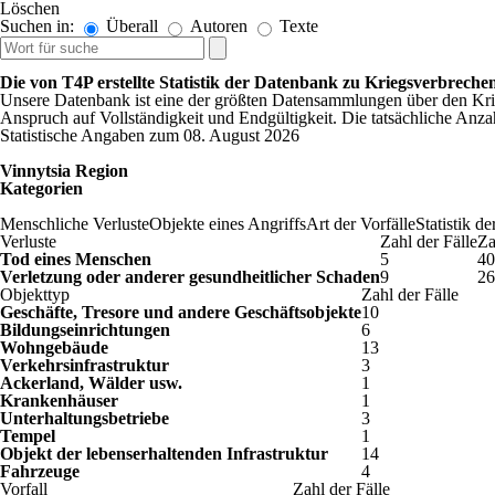
Löschen
Suchen in:
Überall
Autoren
Texte
Die von T4P erstellte Statistik der Datenbank zu Kriegsverbreche
Unsere Datenbank ist eine der größten Datensammlungen über den Krie
Anspruch auf Vollständigkeit und Endgültigkeit. Die tatsächliche Anzahl 
Statistische Angaben zum 08. August 2026
Vinnytsia Region
Kategorien
Menschliche Verluste
Objekte eines Angriffs
Art der Vorfälle
Statistik de
Verluste
Zahl der Fälle
Za
Tod eines Menschen
5
40
Verletzung oder anderer gesundheitlicher Schaden
9
26
Objekttyp
Zahl der Fälle
Geschäfte, Tresore und andere Geschäftsobjekte
10
Bildungseinrichtungen
6
Wohngebäude
13
Verkehrsinfrastruktur
3
Ackerland, Wälder usw.
1
Krankenhäuser
1
Unterhaltungsbetriebe
3
Tempel
1
Objekt der lebenserhaltenden Infrastruktur
14
Fahrzeuge
4
Vorfall
Zahl der Fälle