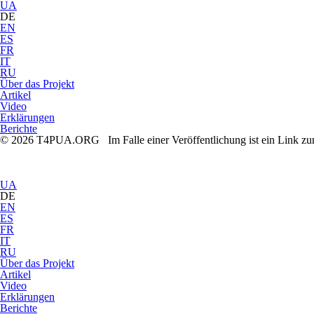
UA
DE
EN
ES
FR
IT
RU
Über das Projekt
Artikel
Video
Erklärungen
Berichte
© 2026 T4PUA.ORG Im Falle einer Veröffentlichung ist ein Link zu
UA
DE
EN
ES
FR
IT
RU
Über das Projekt
Artikel
Video
Erklärungen
Berichte