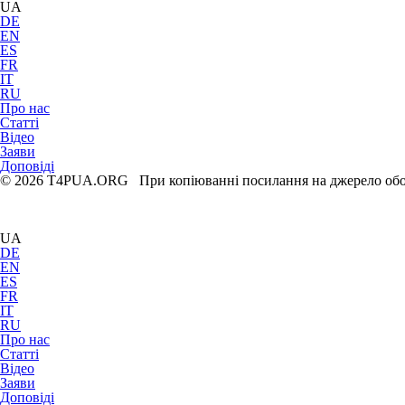
UA
DE
EN
ES
FR
IT
RU
Про нас
Статті
Відео
Заяви
Доповіді
© 2026 T4PUA.ORG При копіюванні посилання на джерело обо
UA
DE
EN
ES
FR
IT
RU
Про нас
Статті
Відео
Заяви
Доповіді