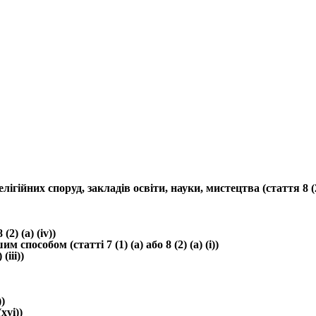
йних споруд, закладів освіти, науки, мистецтва (стаття 8 (2) 
) (a) (iv))
способом (статті 7 (1) (a) або 8 (2) (a) (i))
iii))
)
xvi))