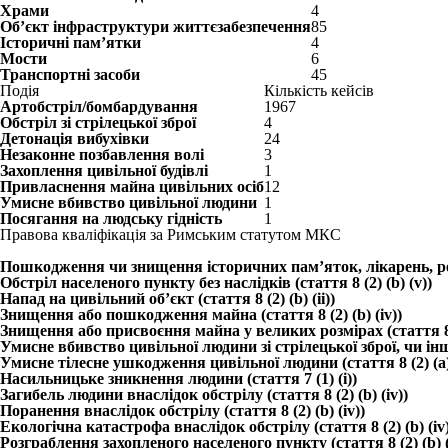
Храми
4
Об’єкт інфраструктури життєзабезпечення
85
Історичні пам’ятки
4
Мости
6
Транспортні засоби
45
Подія
Кількість кейсів
Артобстріл/бомбардування
1967
Обстріл зі стрілецької зброї
4
Детонація вибухівки
24
Незаконне позбавлення волі
3
Захоплення цивільної будівлі
1
Привласнення майна цивільних осіб
12
Умисне вбивство цивільної людини
1
Посягання на людську гідність
1
Правова кваліфікація за Римським статутом МКС
Пошкодження чи знищення історичних пам’яток, лікарень, релігі
Обстріл населеного пункту без наслідків (стаття 8 (2) (b) (v))
Напад на цивільний об’єкт (стаття 8 (2) (b) (ii))
Знищення або пошкодження майна (стаття 8 (2) (b) (iv))
Знищення або присвоєння майна у великих розмірах (стаття 8 (2
Умисне вбивство цивільної людини зі стрілецької зброї, чи іншим 
Умисне тілесне ушкодження цивільної людини (стаття 8 (2) (a) (
Насильницьке зникнення людини (стаття 7 (1) (i))
Загибель людини внаслідок обстрілу (стаття 8 (2) (b) (iv))
Поранення внаслідок обстрілу (стаття 8 (2) (b) (iv))
Екологічна катастрофа внаслідок обстрілу (стаття 8 (2) (b) (iv)
Розграблення захопленого населеного пункту (стаття 8 (2) (b) (