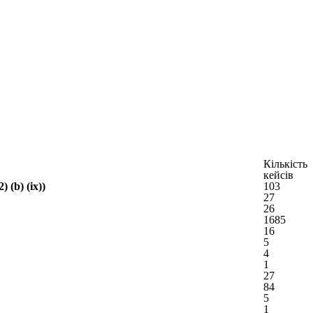
Кількість
кейсів
(b) (ix))
103
27
26
1685
16
5
4
1
27
84
5
1