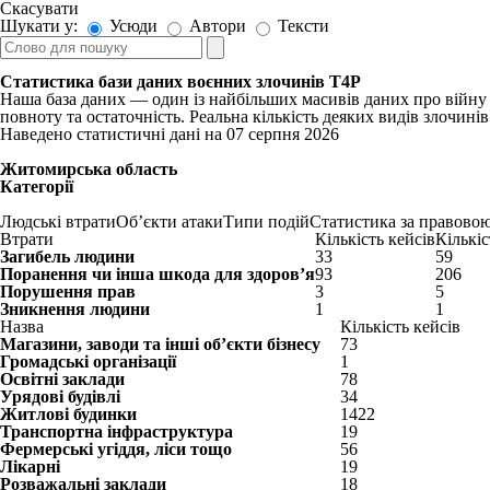
Скасувати
Шукати у:
Усюди
Автори
Тексти
Статистика бази даних воєнних злочинів T4P
Наша база даних — один із найбільших масивів даних про війну в
повноту та остаточність. Реальна кількість деяких видів злочин
Наведено статистичні дані на 07 серпня 2026
Житомирська область
Категорії
Людські втрати
Об’єкти атаки
Типи подій
Статистика за правовою
Втрати
Кількість кейсів
Кількі
Загибель людини
33
59
Поранення чи інша шкода для здоров’я
93
206
Порушення прав
3
5
Зникнення людини
1
1
Назва
Кількість кейсів
Магазини, заводи та інші об’єкти бізнесу
73
Громадські організації
1
Освітні заклади
78
Урядові будівлі
34
Житлові будинки
1422
Транспортна інфраструктура
19
Фермерські угіддя, ліси тощо
56
Лікарні
19
Розважальні заклади
18