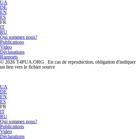
UA
DE
EN
ES
FR
IT
RU
Qui sommes nous?
Publications
Video
Déclarations
Rapports
© 2026 T4PUA.ORG En cas de reproduction, obligation d'indiquer
un lien vers le fichier source
UA
DE
EN
ES
FR
IT
RU
Qui sommes nous?
Publications
Video
Déclarations