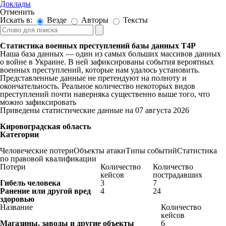
Доклады
Отменить
Искать в:
Везде
Авторы
Тексты
Статистика военных преступлений базы данных T4P
Наша база данных — один из самых больших массивов данных
о войне в Украине. В ней зафиксированы события вероятных
военных преступлений, которые нам удалось установить.
Представленные данные не претендуют на полноту и
окончательность. Реальное количество некоторых видов
преступлений почти наверняка существенно выше того, что
можно зафиксировать
Приведены статистические данные на 07 августа 2026
Кировоградская область
Категории
Человеческие потери
Объекты атаки
Типы событий
Статистика
по правовой квалификации
Потери
Количество
Количество
кейсов
пострадавших
Гибель человека
3
7
Ранение или другой вред
4
24
здоровью
Название
Количество
кейсов
Магазины, заводы и другие объекты
6