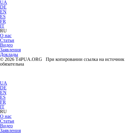
UA
DE
EN
ES
FR
IT
RU
О нас
Статьи
Видео
Заявления
Доклады
© 2026 T4PUA.ORG При копировании ссылка на источник
обязательна
UA
DE
EN
ES
FR
IT
RU
О нас
Статьи
Видео
Заявления