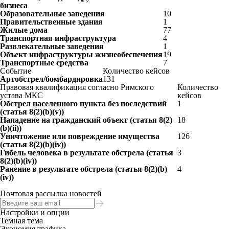
бизнеса
Образовательные заведения
10
Правительственные здания
1
Жилые дома
77
Транспортная инфраструктура
4
Развлекательные заведения
1
Объект инфраструктуры жизнеобеспечения
19
Транспортные средства
7
Событие
Количество кейсов
Артобстрел/бомбардировка
131
Правовая квалификация согласно Римского
Количество
устава МКС
кейсов
Обстрел населенного пункта без последствий
1
(статья 8(2)(b)(v))
Нападение на гражданский объект (статья 8(2)
18
(b)(ii))
Уничтожение или повреждение имущества
126
(статья 8(2)(b)(iv))
Гибель человека в результате обстрела (статья
3
8(2)(b)(iv))
Ранение в результате обстрела (статья 8(2)(b)
4
(iv))
Почтовая рассылка новостей
Настройки и опции
Темная тема
Экономия трафика